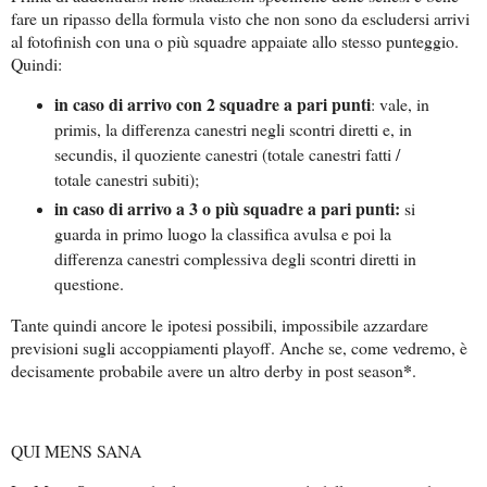
fare un ripasso della formula visto che non sono da escludersi arrivi
al fotofinish con una o più squadre appaiate allo stesso punteggio.
Quindi:
in caso di arrivo con 2 squadre a pari punti
: vale, in
primis, la differenza canestri negli scontri diretti e, in
secundis, il quoziente canestri (totale canestri fatti /
totale canestri subiti);
in caso di arrivo a 3 o più squadre a pari punti:
si
guarda in primo luogo la classifica avulsa e poi la
differenza canestri complessiva degli scontri diretti in
questione.
Tante quindi ancore le ipotesi possibili, impossibile azzardare
previsioni sugli accoppiamenti playoff. Anche se, come vedremo, è
*
decisamente probabile avere un altro derby in post season
.
QUI MENS SANA