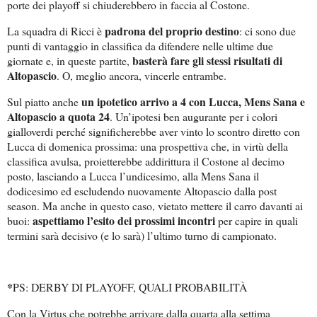
porte dei playoff si chiuderebbero in faccia al Costone.
padrona del proprio destino
La squadra di Ricci è
: ci sono due
punti di vantaggio in classifica da difendere nelle ultime due
basterà fare gli stessi risultati di
giornate e, in queste partite,
Altopascio
. O, meglio ancora, vincerle entrambe.
un ipotetico arrivo a 4 con Lucca, Mens Sana e
Sul piatto anche
Altopascio a quota 24
. Un’ipotesi ben augurante per i colori
gialloverdi perché significherebbe aver vinto lo scontro diretto con
Lucca di domenica prossima: una prospettiva che, in virtù della
classifica avulsa, proietterebbe addirittura il Costone al decimo
posto, lasciando a Lucca l’undicesimo, alla Mens Sana il
dodicesimo ed escludendo nuovamente Altopascio dalla post
season. Ma anche in questo caso, vietato mettere il carro davanti ai
aspettiamo l’esito dei prossimi incontri
buoi:
per capire in quali
termini sarà decisivo (e lo sarà) l’ultimo turno di campionato.
*
PS: DERBY DI PLAYOFF, QUALI PROBABILITÀ
Con la Virtus che potrebbe arrivare dalla quarta alla settima