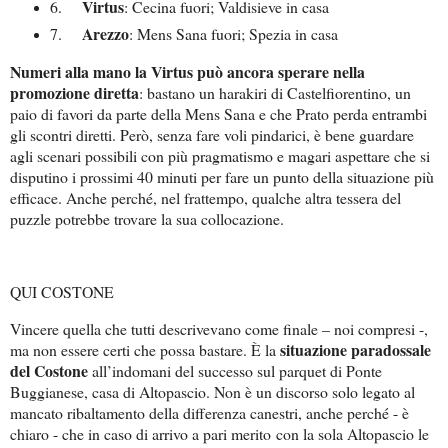
Virtus
6.
: Cecina fuori; Valdisieve in casa
Arezzo
7.
: Mens Sana fuori; Spezia in casa
Numeri alla mano la Virtus può ancora sperare nella
promozione diretta
: bastano un harakiri di Castelfiorentino, un
paio di favori da parte della Mens Sana e che Prato perda entrambi
gli scontri diretti. Però, senza fare voli pindarici, è bene guardare
agli scenari possibili con più pragmatismo e magari aspettare che si
disputino i prossimi 40 minuti per fare un punto della situazione più
efficace. Anche perché, nel frattempo, qualche altra tessera del
puzzle potrebbe trovare la sua collocazione.
QUI COSTONE
Vincere quella che tutti descrivevano come finale – noi compresi -,
situazione paradossale
ma non essere certi che possa bastare. È la
del Costone
all’indomani del successo sul parquet di Ponte
Buggianese, casa di Altopascio. Non è un discorso solo legato al
mancato ribaltamento della differenza canestri, anche perché - è
chiaro - che in caso di arrivo a pari merito con la sola Altopascio le