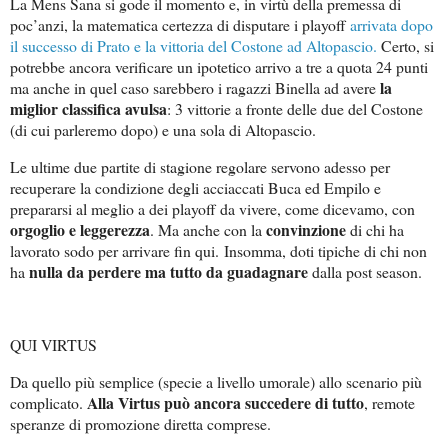
La Mens Sana si gode il momento e, in virtù della premessa di
poc’anzi, la matematica certezza di disputare i playoff
arrivata dopo
il successo di Prato e la vittoria del Costone ad Altopascio.
Certo, si
potrebbe ancora verificare un ipotetico arrivo a tre a quota 24 punti
la
ma anche in quel caso sarebbero i ragazzi Binella ad avere
miglior classifica avulsa
: 3 vittorie a fronte delle due del Costone
(di cui parleremo dopo) e una sola di Altopascio.
Le ultime due partite di stagione regolare servono adesso per
recuperare la condizione degli acciaccati Buca ed Empilo e
prepararsi al meglio a dei playoff da vivere, come dicevamo, con
orgoglio e leggerezza
convinzione
. Ma anche con la
di chi ha
lavorato sodo per arrivare fin qui.
Insomma, doti tipiche di chi non
nulla da perdere ma tutto da guadagnare
ha
dalla post season.
QUI VIRTUS
Da quello più semplice (specie a livello umorale) allo scenario più
Alla Virtus può ancora succedere di tutto
complicato.
, remote
speranze di promozione diretta comprese.