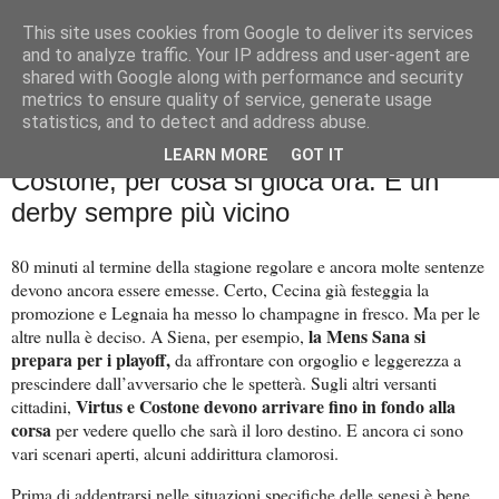
This site uses cookies from Google to deliver its services
Palla al cerchio
and to analyze traffic. Your IP address and user-agent are
shared with Google along with performance and security
metrics to ensure quality of service, generate usage
statistics, and to detect and address abuse.
martedì 11 aprile 2023
Basket City: Mens Sana, Virtus e
LEARN MORE
GOT IT
Costone, per cosa si gioca ora. E un
derby sempre più vicino
80 minuti al termine della stagione regolare e ancora molte sentenze
devono ancora essere emesse. Certo, Cecina già festeggia la
promozione e Legnaia ha messo lo champagne in fresco. Ma per le
la Mens Sana si
altre nulla è deciso. A Siena, per esempio,
prepara per i playoff,
da affrontare con orgoglio e leggerezza a
prescindere dall’avversario che le spetterà. Sugli altri versanti
Virtus e Costone devono arrivare fino in fondo alla
cittadini,
corsa
per vedere quello che sarà il loro destino. E ancora ci sono
vari scenari aperti, alcuni addirittura clamorosi.
Prima di addentrarsi nelle situazioni specifiche delle senesi è bene