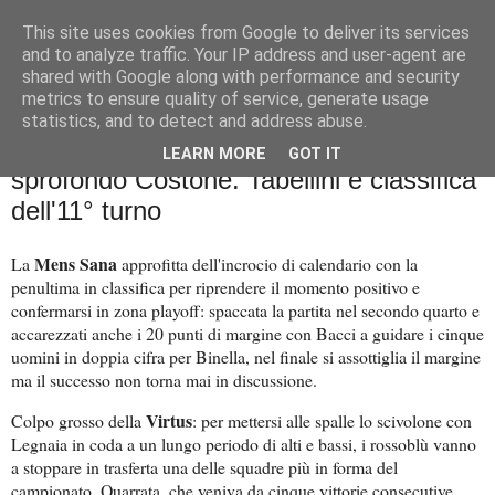
This site uses cookies from Google to deliver its services
Palla al cerchio
and to analyze traffic. Your IP address and user-agent are
shared with Google along with performance and security
metrics to ensure quality of service, generate usage
statistics, and to detect and address abuse.
domenica 4 dicembre 2022
La Mens Sana c'è. Colpo grosso Virtus,
LEARN MORE
GOT IT
sprofondo Costone. Tabellini e classifica
dell'11° turno
Mens Sana
La
approfitta dell'incrocio di calendario con la
penultima in classifica per riprendere il momento positivo e
confermarsi in zona playoff: spaccata la partita nel secondo quarto e
accarezzati anche i 20 punti di margine con Bacci a guidare i cinque
uomini in doppia cifra per Binella, nel finale si assottiglia il margine
ma il successo non torna mai in discussione.
Virtus
Colpo grosso della
: per mettersi alle spalle lo scivolone con
Legnaia in coda a un lungo periodo di alti e bassi, i rossoblù vanno
a stoppare in trasferta una delle squadre più in forma del
campionato, Quarrata, che veniva da cinque vittorie consecutive,