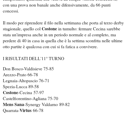
con una prova non banale anche difensivamente, da 66 punti
concessi.
Il modo per riprendere il filo nella settimana che porta al terzo derby
Costone
stagionale, quello col
in tumulto: fermare Cecina sarebbe
stata un'impresa anche in un periodo normale e al completo, ma
perdere di 40 in casa in quella che è la settima sconfitta nelle ultime
otto partite è qualcosa con cui si fa fatica a convivere.
I RISULTATI DELL'11° TURNO
Don Bosco-Valdisieve 75-85
Arezzo-Prato 66-78
Legnaia-Altopascio 76-71
Spezia-Lucca 89-58
Costone
-Cecina 57-97
Castelfiorentino-Agliana 75-70
Mens Sana
-Synergy Valdarno 89-82
Virtus
Quarrata-
66-78