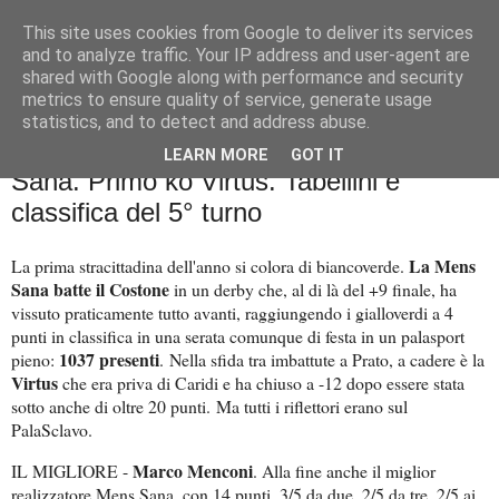
This site uses cookies from Google to deliver its services
Palla al cerchio
and to analyze traffic. Your IP address and user-agent are
shared with Google along with performance and security
metrics to ensure quality of service, generate usage
statistics, and to detect and address abuse.
domenica 30 ottobre 2022
Battuto il Costone, Derby alla Mens
LEARN MORE
GOT IT
Sana. Primo ko Virtus. Tabellini e
classifica del 5° turno
La Mens
La prima stracittadina dell'anno si colora di biancoverde.
Sana batte il Costone
in un derby che, al di là del +9 finale, ha
vissuto praticamente tutto avanti, raggiungendo i gialloverdi a 4
punti in classifica in una serata comunque di festa in un palasport
1037 presenti
pieno:
.
Nella sfida tra imbattute a Prato, a cadere è la
Virtus
che era priva di Caridi e ha chiuso a -12 dopo essere stata
sotto anche di oltre 20 punti.
Ma tutti i riflettori erano sul
PalaSclavo.
Marco Menconi
IL MIGLIORE -
. Alla fine anche il miglior
realizzatore Mens Sana, con 14 punti, 3/5 da due, 2/5 da tre, 2/5 ai