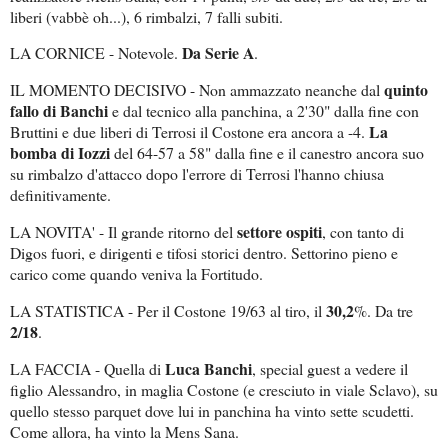
liberi (vabbè oh...), 6 rimbalzi, 7 falli subiti.
Da Serie A
LA CORNICE - Notevole.
.
quinto
IL MOMENTO DECISIVO - Non ammazzato neanche dal
fallo di Banchi
e dal tecnico alla panchina, a 2'30" dalla fine con
La
Bruttini e due liberi di Terrosi il Costone era ancora a -4.
bomba di Iozzi
del 64-57 a 58" dalla fine e il canestro ancora suo
su rimbalzo d'attacco dopo l'errore di Terrosi l'hanno chiusa
definitivamente.
settore ospiti
LA NOVITA' - Il grande ritorno del
, con tanto di
Digos fuori, e dirigenti e tifosi storici dentro. Settorino pieno e
carico come quando veniva la Fortitudo.
30,2
LA STATISTICA - Per il Costone 19/63 al tiro, il
%. Da tre
2/18
.
Luca Banchi
LA FACCIA - Quella di
, special guest a vedere il
figlio Alessandro, in maglia Costone (e cresciuto in viale Sclavo), su
quello stesso parquet dove lui in panchina ha vinto sette scudetti.
Come allora, ha vinto la Mens Sana.