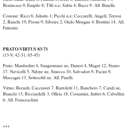
Benincasa 9; Empilo 8; Tilli n.e; Sabia 4; Bacci 9.
All. Binella
Costone:
Ricci 6; Juliatto 1; Picchi n.e; Ceccarelli; Angeli; Terrosi
2; Banchi 19; Pisoni 9; Silveira 2; Ondo Mengue 4; Bruttini 14.
All.
Fattorini
PRATO-VIRTUS 83-71
(13-9; 42-31; 65-45)
Prato: Manfredini 4, Sangermano ne, Danesi 4, Magni 12, Staino
17, Navicelli 5, Ndoye
ne, Smecca 10, Salvadori 9, Pacini 9,
Mascagni 13, Settesoldi ne. All. Pinelli.
Virtus: Berardi, Cacciatori 7, Bartoletti 11, Banchero 7, Caridi ne,
Bianchi 13, Ricciardelli
3, Olleia 18, Costantini, Imbrò 6, Calvellini
6. All. Franceschini
***