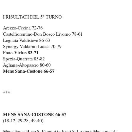
I RISULTATI DEL 5° TURNO
Arezzo-Cecina 72-76
Castelfiorentino-Don Bosco Livorno 78-61
Legnaia-Valdisieve 86-63
Synergy Valdarno-Lucca 70-79
Virtus 83-71
Prato-
Spezia-Quarrata 85-82
Agliana-Altopascio 80-60
Mens Sana-Costone 66-57
***
MENS SANA-COSTONE 66-57
(18-12, 29-28, 49-40
)
Mens Sana:
Buca 8; Pannini 6; Iozzi 8; Lazzeri; Menconi 14;