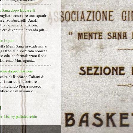
 Sana dopo Bucarelli
bagliato costruire una squadra
orenzo Bucarelli. Anzi,
tto a queste condizioni,
i era diventata la strada più ...
so in poi
ella Mens Sana in scadenza, e
ga fino alla sospirata nomina
o cda, ha formalizzato il via
a Lorenzo Marrugant...
ione da promozione
celta di Riccardo Caliani di
e l'incarico di direttore
o, lasciando Pierfrancesco
libero da mansioni o...
T
r List by pallalcerchio