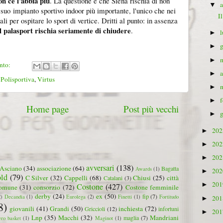
n ce l'abbia più
. La questione è che Siena rischia di non
▼
l suo impianto sportivo indoor più importante, l'unico che nei
I
i per ospitare lo sport di vertice. Dritti al punto: in assenza
il palasport rischia seriamente di chiudere
.
►
►
►
nto:
►
,
Polisportiva
,
Virtus
►
►
Home page
Post più vecchi
►
20
►
20
►
20
►
avversari
(138)
Asciano
(34)
associazione
(64)
Bagatta
Awards
(1)
20
►
ld
(79)
C Silver
(32)
Cappelli
(68)
Chiusi
(25)
città
Catalani
(3)
20
►
Costone
(427)
omune
(31)
consorzio
(72)
Costone femminile
derby
(24)
ex
(50)
fip
(7)
2)
Decandia
(1)
Eurolega
(2)
Finetti
(1)
Fortitudo
20
►
8)
giovanili
(41)
Grandi
(50)
inchiesta
(72)
Griccioli
(12)
infortuni
20
►
Lnp
(35)
Macchi
(32)
Mandriani
maglia
(7)
ero basket
(1)
Maginot
(1)