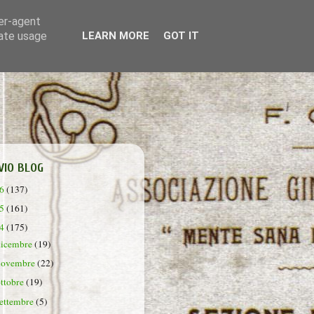
ser-agent
rate usage
LEARN MORE
GOT IT
VIO BLOG
26
(137)
25
(161)
24
(175)
dicembre
(19)
novembre
(22)
ottobre
(19)
settembre
(5)