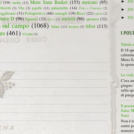
20
Mens Sana Basket
(153)
mercato
(95)
►
i
(19)
media
(13)
palazzetto
(14)
Moretti
(3)
Nba
(3)
pagelle
(11)
Palio a Canestro
(2)
20
►
oggibonsi
(31)
Polisportiva
(66)
ramagli
(19)
Ricci
(21)
riposo
(2)
20
►
Serie D
(96)
società
(94)
Sguerri
(23)
sponsor
(32)
silver
(1)
sul campo
(1068)
tifosi
(113)
)
Tafani
(11)
tecnica
(3)
us
(461)
I POS
Viviani
(3)
Tabula 
Il 18 ap
calendar
Mens Sa
lo spon
Lo vedi
C'era a
giugno 
sulla sp
di parqu
Il prese
Sana. Mi
Sana
Non è la
sentir p
numero 