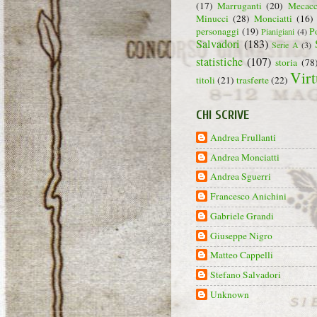
(17)
Marruganti
(20)
Mecacc
Minucci
(28)
Monciatti
(16)
personaggi
(19)
P
Pianigiani
(4)
Salvadori
(183)
Serie A
(3)
statistiche
(107)
storia
(78
Virt
titoli
(21)
trasferte
(22)
CHI SCRIVE
Andrea Frullanti
Andrea Monciatti
Andrea Sguerri
Francesco Anichini
Gabriele Grandi
Giuseppe Nigro
Matteo Cappelli
Stefano Salvadori
Unknown