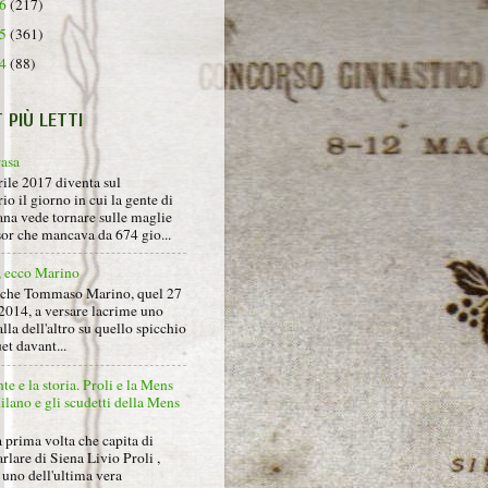
16
(217)
15
(361)
14
(88)
T PIÙ LETTI
rasa
rile 2017 diventa sul
io il giorno in cui la gente di
na vede tornare sulle maglie
sor che mancava da 674 gio...
, ecco Marino
nche Tommaso Marino, quel 27
2014, a versare lacrime uno
alla dell'altro su quello spicchio
et davant...
nte e la storia. Proli e la Mens
lano e gli scudetti della Mens
 prima volta che capita di
arlare di Siena Livio Proli ,
uno dell'ultima vera