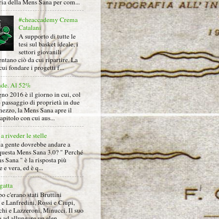
ria della Mens Sana per com...
#cheaccademy Crema
Catalani
A supporto di tutte le
tesi sul basket ideale, i
settori giovanili
ntano ciò da cui ripartire. La
cui fondare i progetti f...
nde. Al 52%
gno 2016 è il giorno in cui, col
 passaggio di proprietà in due
mezzo, la Mens Sana apre il
pitolo con cui aus...
a riveder le stelle
la gente dovrebbe andare a
questa Mens Sana 3.0? " Perché
s Sana " è la risposta più
 e vera, ed è q...
gatta
 c'erano stati Bruttini
e Lanfredini, Rossi e Ciupi,
hi e Lazzeroni, Minucci. Il suo
ad allungare un elen...