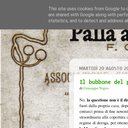
This site uses cookies from Google to de
are shared with Google along with perfo
statistics, and to detect and address a
Palla 
MARTEDÌ 20 AGOSTO 2
Il bubbone del 
di
Giuseppe Nigro
la questione non è il di
No,
fuori dalla propria casa, do
entrarci prima di fine novem
straordinaria alla copertura
regime di deroga, per ottener