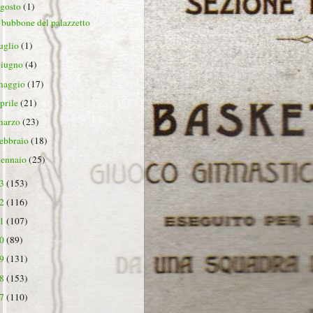
agosto
(1)
l bubbone del palazzetto
luglio
(1)
giugno
(4)
maggio
(17)
aprile
(21)
marzo
(23)
febbraio
(18)
gennaio
(25)
23
(153)
22
(116)
21
(107)
20
(89)
19
(131)
18
(153)
17
(110)