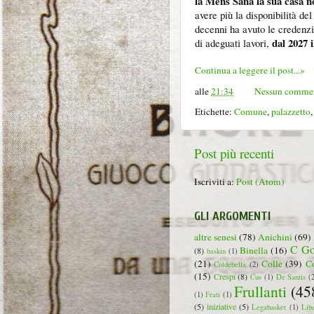
la Mens Sana la sua casa no
avere più la disponibilità de
decenni ha avuto le credenzial
dal 2027 
di adeguati lavori,
Continua a leggere il post...»
alle
21:34
Nessun comme
Etichette:
Comune
,
palazzetto
Post più recenti
Iscriviti a:
Post (Atom)
GLI ARGOMENTI
altre senesi
(78)
Anichini
(69)
C Go
Binella
(16)
(8)
baskin
(1)
(21)
Colle
(39)
C
Coldebella
(2)
(15)
Crespi
(8)
Cus
(1)
De Santis
(
Frullanti
(45
(1)
Frati
(1)
(5)
iniziative
(5)
Legabasket
(1)
Lib