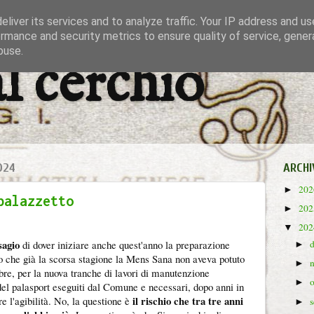
liver its services and to analyze traffic. Your IP address and u
rmance and security metrics to ensure quality of service, gene
buse.
al cerchio
024
ARCHI
20
►
palazzetto
20
►
20
▼
sagio
di dover iniziare anche quest'anno la preparazione
►
po che già la scorsa stagione la Mens Sana non aveva potuto
►
bre, per la nuova tranche di lavori di manutenzione
►
 del palasport eseguiti dal Comune e necessari, dopo anni in
il rischio che tra tre anni
e l'agibilità. No, la questione è
►