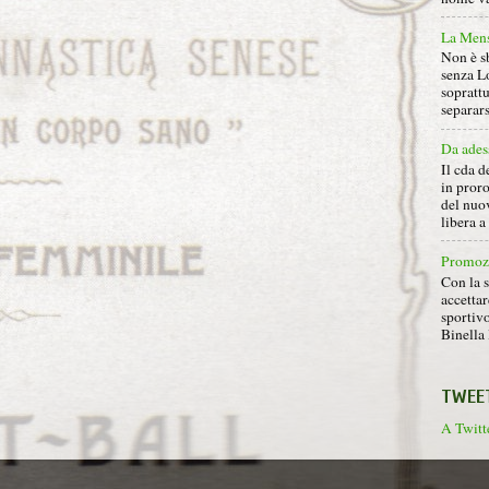
La Mens
Non è s
senza L
soprattu
separars
Da ades
Il cda d
in proro
del nuov
libera 
Promoz
Con la s
accettar
sportiv
Binella 
TWEE
A Twitte