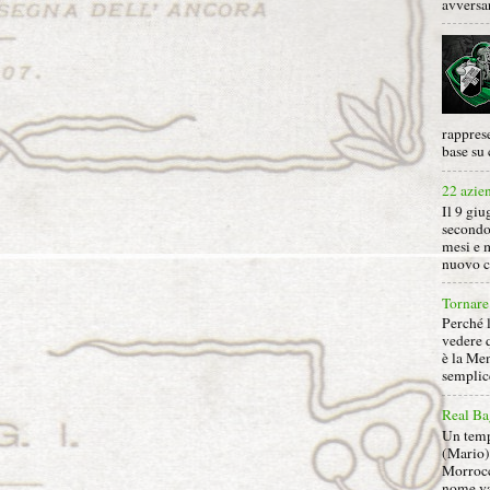
avversa
rapprese
base su 
22 azie
Il 9 giu
secondo
mesi e 
nuovo ca
Tornare 
Perché 
vedere 
è la Men
semplice
Real Ba
Un tempo
(Mario) 
Morrocc
nome va 