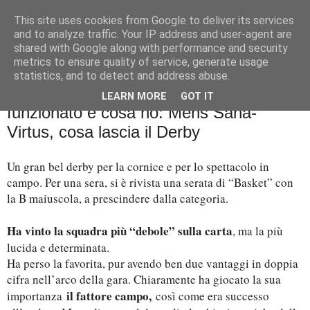
This site uses cookies from Google to deliver its services
Palla al cerchio
and to analyze traffic. Your IP address and user-agent are
shared with Google along with performance and security
metrics to ensure quality of service, generate usage
statistics, and to detect and address abuse.
martedì 14 marzo 2023
FOCUS Zona e rotazioni, cosa ha
LEARN MORE
GOT IT
funzionato e cosa no: Mens Sana-
Virtus, cosa lascia il Derby
Un gran bel derby per la cornice e per lo spettacolo in
campo. Per una sera, si è rivista una serata di “Basket” con
la B maiuscola, a prescindere dalla categoria.
Ha vinto la squadra più “debole” sulla carta
, ma la più
lucida e determinata.
Ha perso la favorita, pur avendo ben due vantaggi in doppia
cifra nell’arco della gara. Chiaramente ha giocato la sua
il fattore campo,
importanza
così come era successo