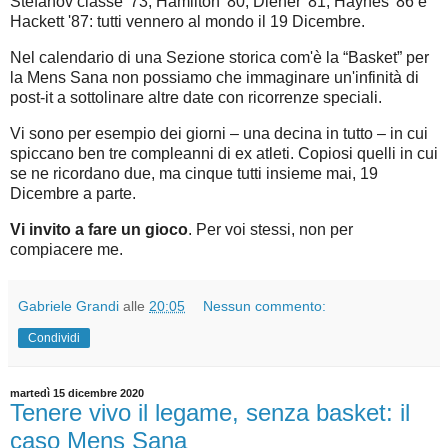
Stefanov classe '73, Hamilton '80, Diener '81, Haynes '86 e
Hackett '87: tutti vennero al mondo il 19 Dicembre.
Nel calendario di una Sezione storica com'è la “Basket” per
la Mens Sana non possiamo che immaginare un'infinità di
post-it a sottolinare altre date con ricorrenze speciali.
Vi sono per esempio dei giorni – una decina in tutto – in cui
spiccano ben tre compleanni di ex atleti. Copiosi quelli in cui
se ne ricordano due, ma cinque tutti insieme mai, 19
Dicembre a parte.
Vi invito a fare un gioco
. Per voi stessi, non per
compiacere me.
Gabriele Grandi
alle
20:05
Nessun commento:
Condividi
martedì 15 dicembre 2020
Tenere vivo il legame, senza basket: il
caso Mens Sana