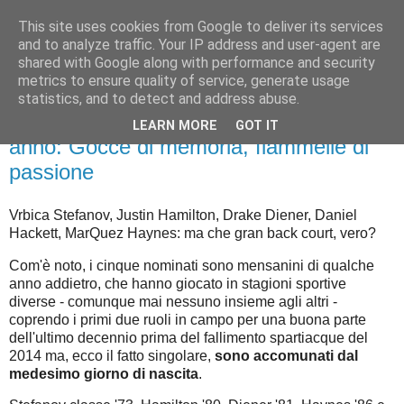
This site uses cookies from Google to deliver its services
Palla al cerchio
and to analyze traffic. Your IP address and user-agent are
shared with Google along with performance and security
metrics to ensure quality of service, generate usage
statistics, and to detect and address abuse.
venerdì 18 dicembre 2020
Storia da Grandi - Bonus Track di fine
LEARN MORE
GOT IT
anno: Gocce di memoria, fiammelle di
passione
Vrbica Stefanov, Justin Hamilton, Drake Diener, Daniel
Hackett, MarQuez Haynes: ma che gran back court, vero?
Com'è noto, i cinque nominati sono mensanini di qualche
anno addietro, che hanno giocato in stagioni sportive
diverse - comunque mai nessuno insieme agli altri -
coprendo i primi due ruoli in campo per una buona parte
dell'ultimo decennio prima del fallimento spartiacque del
2014 ma, ecco il fatto singolare,
sono accomunati dal
medesimo giorno di nascita
.