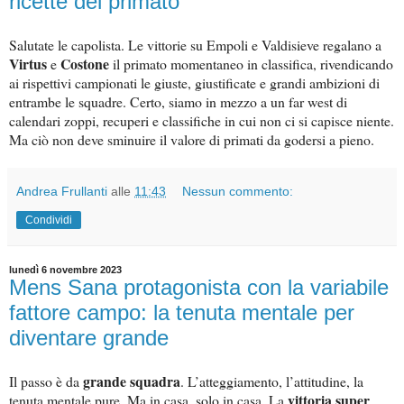
ricette del primato
Salutate le capolista. Le vittorie su Empoli e Valdisieve regalano a
Virtus
Costone
e
il primato momentaneo in classifica, rivendicando
ai rispettivi campionati le giuste, giustificate e grandi ambizioni di
entrambe le squadre. Certo, siamo in mezzo a un far west di
calendari zoppi, recuperi e classifiche in cui non ci si capisce niente.
Ma ciò non deve sminuire il valore di primati da godersi a pieno.
Andrea Frullanti
alle
11:43
Nessun commento:
Condividi
lunedì 6 novembre 2023
Mens Sana protagonista con la variabile
fattore campo: la tenuta mentale per
diventare grande
grande squadra
Il passo è da
. L’atteggiamento, l’attitudine, la
vittoria super
tenuta mentale pure. Ma in casa, solo in casa. La