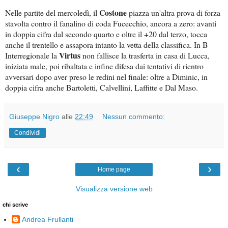
Costone
Nelle partite del mercoledì, il
piazza un'altra prova di forza
stavolta contro il fanalino di coda Fucecchio, ancora a zero: avanti
in doppia cifra dal secondo quarto e oltre il +20 dal terzo, tocca
anche il trentello e assapora intanto la vetta della classifica. In B
Virtus
Interregionale la
non fallisce la trasferta in casa di Lucca,
iniziata male, poi ribaltata e infine difesa dai tentativi di rientro
avversari dopo aver preso le redini nel finale: oltre a Diminic, in
doppia cifra anche Bartoletti, Calvellini, Laffitte e Dal Maso.
Giuseppe Nigro
alle
22:49
Nessun commento:
Condividi
‹
›
Home page
Visualizza versione web
chi scrive
Andrea Frullanti