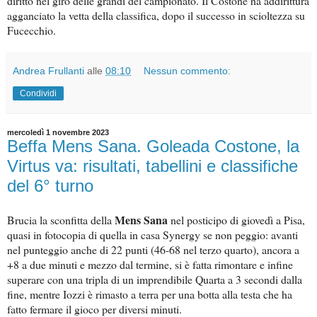
diritto nel giro delle grandi del campionato. Il Costone ha addirittura
agganciato la vetta della classifica, dopo il successo in scioltezza su
Fucecchio.
Andrea Frullanti
alle
08:10
Nessun commento:
Condividi
mercoledì 1 novembre 2023
Beffa Mens Sana. Goleada Costone, la
Virtus va: risultati, tabellini e classifiche
del 6° turno
Mens Sana
Brucia la sconfitta della
nel posticipo di giovedì a Pisa,
quasi in fotocopia di quella in casa Synergy se non peggio: avanti
nel punteggio anche di 22 punti (46-68 nel terzo quarto), ancora a
+8 a due minuti e mezzo dal termine, si è fatta rimontare e infine
superare con una tripla di un imprendibile Quarta a 3 secondi dalla
fine, mentre Iozzi è rimasto a terra per una botta alla testa che ha
fatto fermare il gioco per diversi minuti.