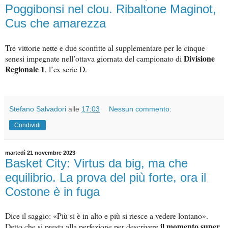
Poggibonsi nel clou. Ribaltone Maginot,
Cus che amarezza
Tre vittorie nette e due sconfitte al supplementare per le cinque
Divisione
senesi impegnate nell’ottava giornata del campionato di
Regionale 1
, l’ex serie D.
Stefano Salvadori
alle
17:03
Nessun commento:
Condividi
martedì 21 novembre 2023
Basket City: Virtus da big, ma che
equilibrio. La prova del più forte, ora il
Costone è in fuga
Dice il saggio: «Più si è in alto e più si riesce a vedere lontano».
il momento super
Detto che si presta alla perfezione per descrivere