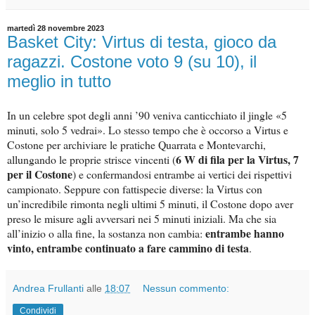
martedì 28 novembre 2023
Basket City: Virtus di testa, gioco da
ragazzi. Costone voto 9 (su 10), il
meglio in tutto
In un celebre spot degli anni ’90 veniva canticchiato il jingle «5
minuti, solo 5 vedrai». Lo stesso tempo che è occorso a Virtus e
Costone per archiviare le pratiche Quarrata e Montevarchi,
6 W di fila per la Virtus, 7
allungando le proprie strisce vincenti (
per il Costone
) e confermandosi entrambe ai vertici dei rispettivi
campionato. Seppure con fattispecie diverse: la Virtus con
un’incredibile rimonta negli ultimi 5 minuti, il Costone dopo aver
preso le misure agli avversari nei 5 minuti iniziali. Ma che sia
entrambe hanno
all’inizio o alla fine, la sostanza non cambia:
vinto, entrambe continuato a fare cammino di testa
.
Andrea Frullanti
alle
18:07
Nessun commento:
Condividi