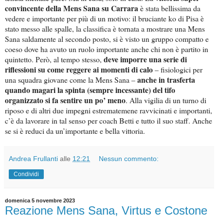
convincente della Mens Sana su Carrara
è stata bellissima da
vedere e importante per più di un motivo: il bruciante ko di Pisa è
stato messo alle spalle, la classifica è tornata a mostrare una Mens
Sana saldamente al secondo posto, si è visto un gruppo compatto e
coeso dove ha avuto un ruolo importante anche chi non è partito in
deve imporre una serie di
quintetto. Però, al tempo stesso,
riflessioni su come reggere ai momenti di calo
– fisiologici per
anche in trasferta
una squadra giovane come la Mens Sana –
quando magari la spinta (sempre incessante) del tifo
organizzato si fa sentire un po’ meno
. Alla vigilia di un turno di
riposo e di altri due impegni estrematemene ravvicinati e importanti,
c’è da lavorare in tal senso per coach Betti e tutto il suo staff. Anche
se si è reduci da un’importante e bella vittoria.
Andrea Frullanti
alle
12:21
Nessun commento:
Condividi
domenica 5 novembre 2023
Reazione Mens Sana, Virtus e Costone