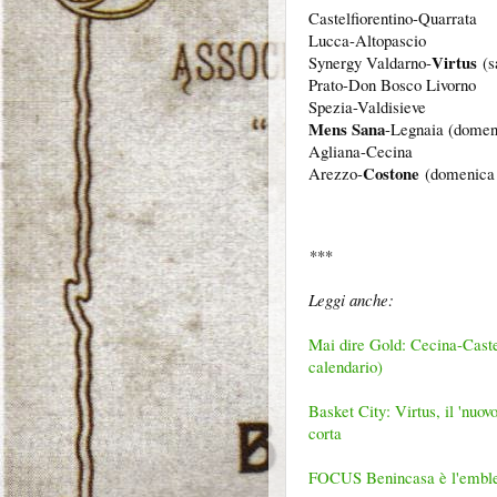
Castelfiorentino-Quarrata
Lucca-Altopascio
Virtus
Synergy Valdarno-
(s
Prato-Don Bosco Livorno
Spezia-Valdisieve
Mens Sana
-Legnaia (domen
Agliana-Cecina
Costone
Arezzo-
(domenica 
***
Leggi anche:
Mai dire Gold: Cecina-Caste
calendario)
Basket City: Virtus, il 'nuo
corta
FOCUS Benincasa è l'emble