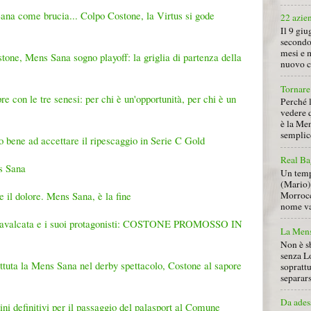
Sana come brucia... Colpo Costone, la Virtus si gode
22 azie
Il 9 giu
secondo
mesi e 
tone, Mens Sana sogno playoff: la griglia di partenza della
nuovo ca
Tornare 
 con le tre senesi: per chi è un'opportunità, per chi è un
Perché 
vedere 
è la Men
semplice
o bene ad accettare il ripescaggio in Serie C Gold
Real Ba
ns Sana
Un tempo
(Mario) 
Morrocc
 e il dolore. Mens Sana, è la fine
nome va 
a cavalcata e i suoi protagonisti: COSTONE PROMOSSO IN
La Mens
Non è s
senza L
battuta la Mens Sana nel derby spettacolo, Costone al sapore
soprattu
separars
Da ades
ini definitivi per il passaggio del palasport al Comune