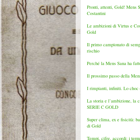
Pronti, attenti, Gold! Mens 
Costantini
Le ambizioni di Virtus e Cos
Gold
Il primo campionato di sempre
rischio
Perché la Mens Sana ha fatt
Il prossimo passo della Me
I rimpianti, infiniti. Lo choc
La storia e l’ambizione, l
SERIE C GOLD
Super clima, ex e fisicità: 
di Gold
Tempi, cifre, accordi: i term