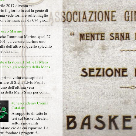
rile 2017 diventa sul
io il giorno in cui la gente di
na vede tornare sulle maglie
sor che mancava da 674 gio...
, ecco Marino
nche Tommaso Marino, quel 27
2014, a versare lacrime uno
alla dell'altro su quello spicchio
et davant...
nte e la storia. Proli e la Mens
lano e gli scudetti della Mens
 prima volta che capita di
arlare di Siena Livio Proli ,
uno dell'ultima vera
ria della Mens Sana per com...
#cheaccademy Crema
Catalani
A supporto di tutte le
tesi sul basket ideale, i
settori giovanili
ntano ciò da cui ripartire. La
cui fondare i progetti f...