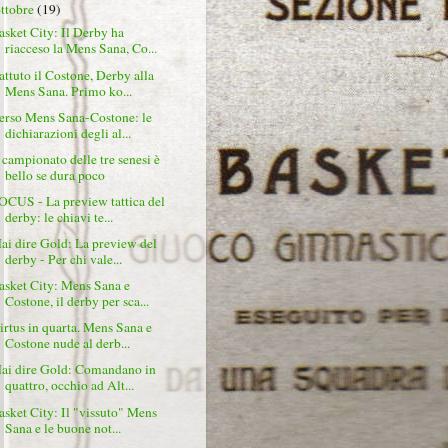
ottobre
(19)
asket City: Il Derby ha
riacceso la Mens Sana, Co...
attuto il Costone, Derby alla
Mens Sana. Primo ko...
erso Mens Sana-Costone: le
dichiarazioni degli al...
l campionato delle tre senesi è
bello se dura poco
OCUS - La preview tattica del
derby: le chiavi te...
ai dire Gold: La preview del
derby - Per chi vale...
asket City: Mens Sana e
Costone, il derby per sca...
irtus in quarta. Mens Sana e
Costone nude al derb...
ai dire Gold: Comandano in
quattro, occhio ad Alt...
asket City: Il "vissuto" Mens
Sana e le buone not...