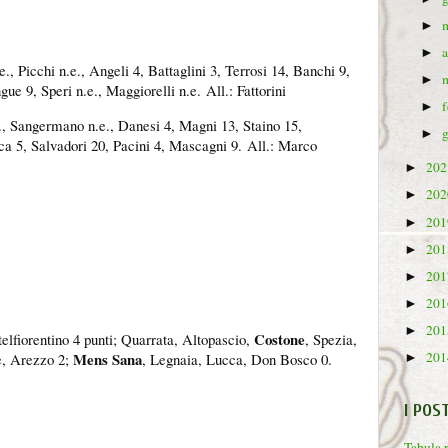
►
►
e., Picchi n.e., Angeli 4, Battaglini 3, Terrosi 14, Banchi 9,
►
gue 9, Speri n.e., Maggiorelli n.e.
All.: Fattorini
►
., Sangermano n.e., Danesi 4, Magni 13, Staino 15,
►
ca 5, Salvadori 20, Pacini 4, Mascagni 9.
All.: Marco
20
►
20
►
20
►
20
►
20
►
20
►
20
►
Costone
telfiorentino 4 punti; Quarrata, Altopascio,
, Spezia,
Mens Sana
20
e, Arezzo 2;
, Legnaia, Lucca, Don Bosco 0.
►
I POS
Tabula 