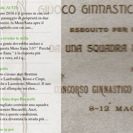
nde. Al 52%
gno 2016 è il giorno in cui, col
 passaggio di proprietà in due
mezzo, la Mens Sana apre il
pitolo con cui aus...
a riveder le stelle
la gente dovrebbe andare a
questa Mens Sana 3.0? " Perché
s Sana " è la risposta più
 e vera, ed è q...
gatta
 c'erano stati Bruttini
e Lanfredini, Rossi e Ciupi,
hi e Lazzeroni, Minucci. Il suo
ad allungare un elen...
 Sana dopo Bucarelli
bagliato costruire una squadra
orenzo Bucarelli. Anzi,
tto a queste condizioni,
i era diventata la strada più ...
so in poi