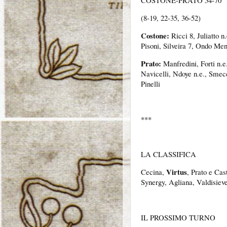
COSTONE-PRATO 54-70
(8-19, 22-35, 36-52)
Costone:
Ricci 8, Juliatto n.
Pisoni, Silveira 7, Ondo Men
Prato:
Manfredini, Forti n.e
Navicelli, Ndoye n.e., Smec
Pinelli
***
LA CLASSIFICA
Virtus
Cecina,
, Prato e Cas
Synergy, Agliana, Valdisiev
IL PROSSIMO TURNO