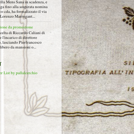
ella Mens Sana in scadenza, e
ga fino alla sospirata nomina
o cda, ha formalizzato il via
a Lorenzo Marrugant...
ione da promozione
celta di Riccardo Caliani di
e l'incarico di direttore
o, lasciando Pierfrancesco
libero da mansioni o...
T
r List by pallalcerchio