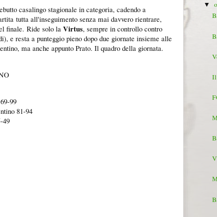
▼
debutto casalingo stagionale in categoria, cadendo a
B
rtita tutta all'inseguimento senza mai davvero rientrare,
Virtus
l finale.
Ride solo la
, sempre in controllo contro
B
i), e resta a punteggio pieno dopo due giornate insieme alle
entino, ma anche appunto Prato. Il quadro della giornata.
V
RNO
I
6
F
 69-99
ntino 81-94
M
5-49
B
V
M
B