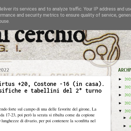
liver its services and to analyze traffic. Your IP address and u
rmance and security metrics to ensure quality of service, gene
buse.
al cerchio
2022
ARCHI
20
►
irtus +20, Costone -16 (in casa).
20
►
sifiche e tabellini del 2° turno
20
►
20
►
tendo forte sul campo di una delle favorite del girone, La
20
▼
da 17-23, poi però la serata si ribalta come da copione
►
 lunghezze di divario, per poi contenere la sconfitta nel
►