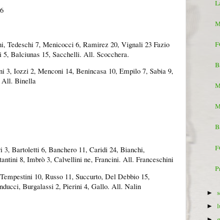
L
6
M
i, Tedeschi 7, Menicocci 6, Ramirez 20, Vignali 23 Fazio
F
ci 5, Balciunas 15, Sacchelli. All. Scocchera.
B
i 3, Iozzi 2, Menconi 14, Benincasa 10, Empilo 7, Sabia 9,
 All. Binella
M
M
B
F
i 3, Bartoletti 6, Banchero 11, Caridi 24, Bianchi,
tantini 8, Imbrò 3, Calvellini ne, Francini. All. Franceschini
P
, Tempestini 10, Russo 11, Succurto, Del Debbio 15,
nducci, Burgalassi 2, Pierini 4, Gallo. All. Nalin
►
►
►