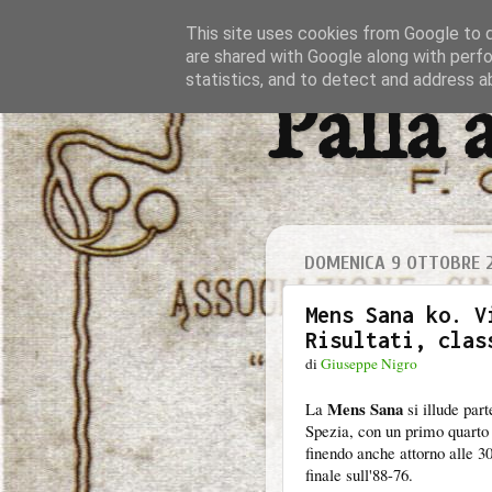
This site uses cookies from Google to de
are shared with Google along with perfo
statistics, and to detect and address a
Palla 
DOMENICA 9 OTTOBRE 
Mens Sana ko. V
Risultati, clas
di
Giuseppe Nigro
Mens Sana
La
si illude par
Spezia, con un primo quarto 
finendo anche attorno alle 30
finale sull'88-76.