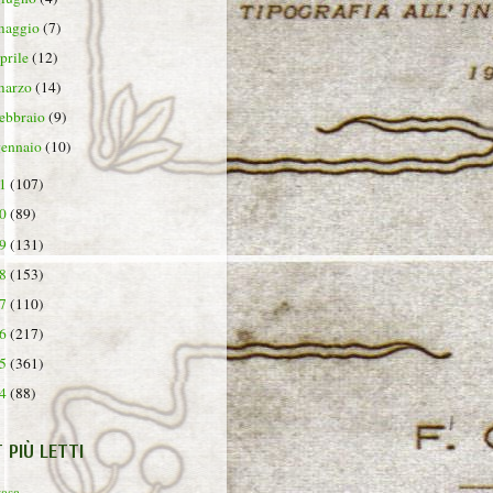
maggio
(7)
aprile
(12)
marzo
(14)
febbraio
(9)
gennaio
(10)
21
(107)
20
(89)
19
(131)
18
(153)
17
(110)
16
(217)
15
(361)
14
(88)
T PIÙ LETTI
rasa