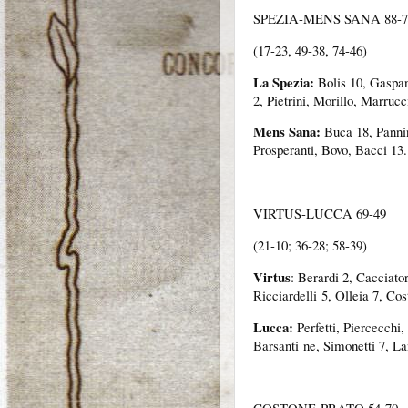
SPEZIA-MENS SANA 88-7
(17-23, 49-38, 74-46)
La Spezia:
Bolis 10, Gaspan
2, Pietrini, Morillo, Marruc
Mens Sana:
Buca 18, Pannin
Prosperanti, Bovo, Bacci 13.
VIRTUS-LUCCA 69-49
(21-10; 36-28; 58-39)
Virtus
: Berardi 2, Cacciator
Ricciardelli
5, Olleia 7, Cos
Lucca:
Perfetti, Piercecchi
Barsanti
ne, Simonetti 7, La