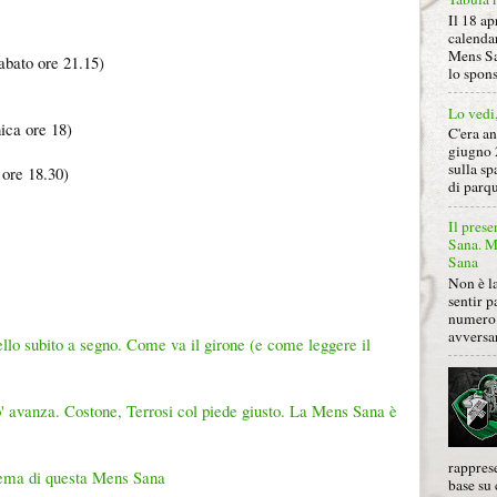
Il 18 ap
calendar
Mens Sa
abato ore 21.15)
lo spon
Lo vedi
ica ore 18)
C'era a
giugno 
sulla sp
ore 18.30)
di parqu
Il prese
Sana. Mi
Sana
Non è la
sentir p
numero 
avversa
llo subito a segno. Come va il girone (e come leggere il
vo' avanza. Costone, Terrosi col piede giusto. La Mens Sana è
rapprese
ma di questa Mens Sana
base su 