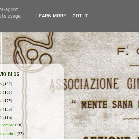
ser-agent
rate usage
LEARN MORE
GOT IT
VIO BLOG
26
(137)
25
(161)
24
(175)
23
(153)
22
(116)
dicembre
(16)
novembre
(22)