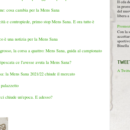
Il cda d
in proro
une: cosa cambia per la Mens Sana
del nuov
libera 
icità e contropiede, primo stop Mens Sana. E ora tutto è
Promoz
Con la s
accettar
aco è una notizia per la Mens Sana
sportiv
Binella 
vo grosso, la corsa a quattro: Mens Sana, guida al campionato
TWEE
 ripescata ce l'avesse avuta la Mens Sana?
A Twitte
a: la Mens Sana 2021/22 chiude il mercato
 palazzetto
cci chiude un'epoca. E adesso?