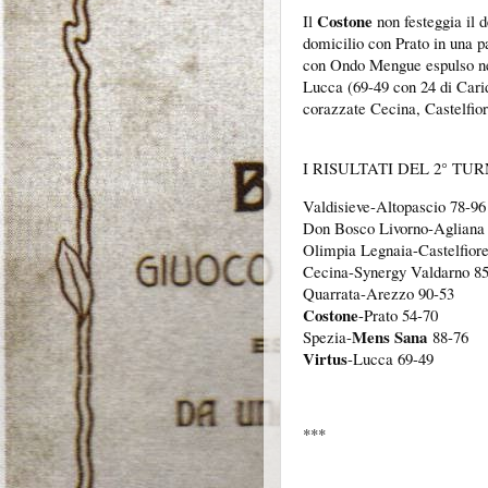
Costone
Il
non festeggia il 
domicilio con Prato in una pa
con Ondo Mengue espulso ne
Lucca (69-49 con 24 di Carid
corazzate Cecina, Castelfior
I RISULTATI DEL 2° TU
Valdisieve-Altopascio 78-9
Don Bosco Livorno-Agliana
Olimpia Legnaia-Castelfiore
Cecina-Synergy Valdarno 8
Quarrata-Arezzo 90-53
Costone
-Prato 54-70
Mens Sana
Spezia-
88-76
Virtus
-Lucca 69-49
***