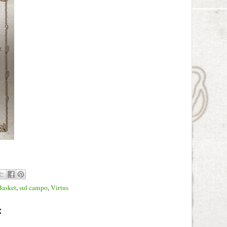
Basket
,
sul campo
,
Virtus
: