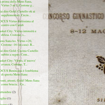
a prima della Mens Sana,
Virtus 3 su 3, Costone g...
ai dire Gold: Castello ok ai
supplementari, Cecin...
OCUS Virtus fortissima al
centro con Caridi
asket City: Virtus intensità e
difesa. Costone, s...
ens Sana ko. Virtus +20,
Costone -16 (in casa). R...
ai dire Gold: Cecina-Castello
subito a segno. Com...
asket City: Virtus, il 'nuovo'
avanza. Costone, T...
OCUS Benincasa è l'emblema
di questa Mens Sana
ronti, attenti, Gold! Mens Sana
come brucia... Co...
settembre
(2)
luglio
(1)
giugno
(4)