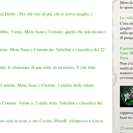
Mens Sa
lo spon
l Derby - Per chi vale di più, chi ci arriva meglio, i
Lo vedi
C'era a
giugno 
rabbia. Virtus, Mens Sana e Costone: quello che non dicono i
sulla sp
di parqu
Il prese
irtus. Mens Sana e Costone ko. Tabellini e classifica del 22°
Sana. Mi
Sana
Non è la
tte le sfumature di una notte da ricordare. E che lotta
sentir p
numero 
avversa
el mirino. Mens Sana e Costone, l’analisi della volata
ostone. Virtus a -2 dalla vetta. Tabellini e classifica del
rapprese
base su 
ino sola in testa, e ora Cecina. Playoff, Altopascio e Lucca
22 azie