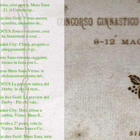
irtus, crisi aperta. Mens Sana
-21, il Costone ap...
ai dire Gold: Virtus ancora
sconfitta, momento de...
OCUS Zona e rotazioni, cosa
ha funzionato e cosa ...
asket City: Clima, progetto e
atteggiamento, è gi...
ens Sana rimonta ruggente,
finisce in festa con l...
erso Mens Sana-Virtus: le
dichiarazioni prima del...
OCUS La preview tattica del
Derby: le chiavi tecn...
ai dire Gold: La preview del
Derby - Per chi vale...
asket City: Doti, difese e
rabbia. Virtus, Mens S...
rivido e 2° posto, vola la
Virtus. Mens Sana e Co...
ai dire Gold: Mens Sana, tutte