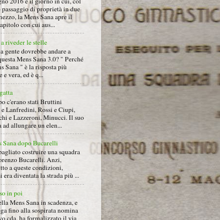
gno 2016 è il giorno in cui, col
 passaggio di proprietà in due
mezzo, la Mens Sana apre il
pitolo con cui aus...
a riveder le stelle
la gente dovrebbe andare a
questa Mens Sana 3.0? " Perché
s Sana " è la risposta più
 e vera, ed è q...
gatta
 c'erano stati Bruttini
e Lanfredini, Rossi e Ciupi,
hi e Lazzeroni, Minucci. Il suo
ad allungare un elen...
 Sana dopo Bucarelli
bagliato costruire una squadra
orenzo Bucarelli. Anzi,
tto a queste condizioni,
i era diventata la strada più ...
so in poi
ella Mens Sana in scadenza, e
ga fino alla sospirata nomina
o cda, ha formalizzato il via