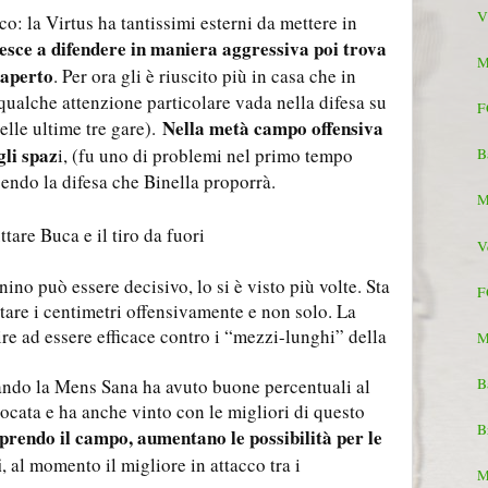
V
o: la Virtus ha tantissimi esterni da mettere in
iesce a difendere in maniera aggressiva poi trova
M
 aperto
. Per ora gli è riuscito più in casa che in
 qualche attenzione particolare vada nella difesa su
F
Nella metà campo offensiva
elle ultime tre gare).
gli spaz
i, (fu uno di problemi nel primo tempo
B
gendo la difesa che Binella proporrà.
M
uttare Buca e il tiro da fuori
V
ino può essere decisivo, lo si è visto più volte. Sta
F
uttare i centimetri offensivamente e non solo. La
cire ad essere efficace contro i “mezzi-lunghi” della
M
B
uando la Mens Sana ha avuto buone percentuali al
giocata e ha anche vinto con le migliori di questo
B
rendo il campo, aumentano le possibilità per le
i
, al momento il migliore in attacco tra i
M