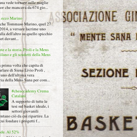
na vede tornare sulle maglie
sor che mancava da 674 gio...
, ecco Marino
nche Tommaso Marino, quel 27
2014, a versare lacrime uno
alla dell'altro su quello spicchio
et davant...
nte e la storia. Proli e la Mens
lano e gli scudetti della Mens
 prima volta che capita di
arlare di Siena Livio Proli ,
uno dell'ultima vera
ria della Mens Sana per com...
#cheaccademy Crema
Catalani
A supporto di tutte le
tesi sul basket ideale, i
settori giovanili
ntano ciò da cui ripartire. La
cui fondare i progetti f...
nde. Al 52%