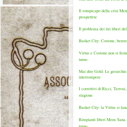
Il rompicapo della crisi Mens
prospettive
Il problema dei tiri liberi d
Basket City: Costone, benven
Virtus e Costone non si ferm
turno
Mai dire Gold: Le gerarchie,
interrompere
I correttivi di Ricci, Terros
stagione
Basket City: la Virtus si la
Rimpianti liberi Mens Sana. V
turno