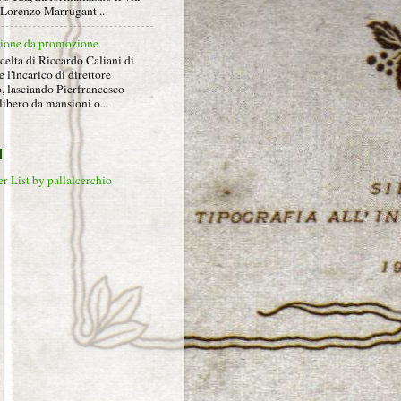
a Lorenzo Marrugant...
ione da promozione
celta di Riccardo Caliani di
e l'incarico di direttore
o, lasciando Pierfrancesco
libero da mansioni o...
T
r List by pallalcerchio