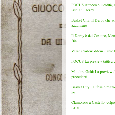
FOCUS Attacco e lucidità, 
lascia il Derby
Basket City: Il Derby che sc
azzannare
Il Derby è del Costone, Mens
20a
Verso Costone-Mens Sana: le 
FOCUS La preview tattica de
Mai dire Gold: La preview de
precedenti
Basket City: Difesa e reazio
ko
Clamoroso a Castello, colpo 
turno