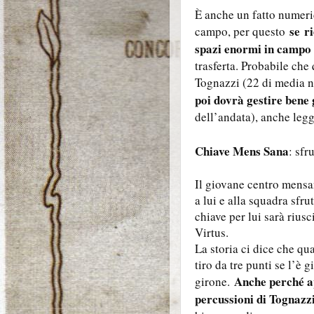
È anche un fatto numeric
se
r
campo, per questo
spazi enormi in campo
trasferta. Probabile che
Tognazzi (22 di media n
poi dovrà gestire bene 
dell’andata), anche leg
Chiave Mens Sana
: sfr
Il giovane centro mensan
a lui e alla squadra sfr
chiave per lui sarà rius
Virtus.
La storia ci dice che q
tiro da tre punti se l’è 
Anche perché ap
girone.
percussioni di Tognazz