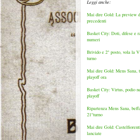
Leggi anche:
Mai dire Gold: La preview de
precedenti
Basket City: Doti, difese e 
numeri
Brivido e 2° posto, vola la V
turno
Mai dire Gold: Mens Sana, tu
playoff ora
Basket City: Virtus, podio n
playoff
Ripartenza Mens Sana, beffa C
21°turno
Mai dire Gold: Castelfiorent
lanciate