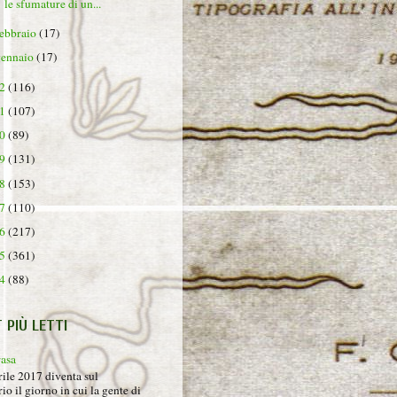
le sfumature di un...
febbraio
(17)
gennaio
(17)
22
(116)
21
(107)
20
(89)
19
(131)
18
(153)
17
(110)
16
(217)
15
(361)
14
(88)
T PIÙ LETTI
rasa
rile 2017 diventa sul
io il giorno in cui la gente di