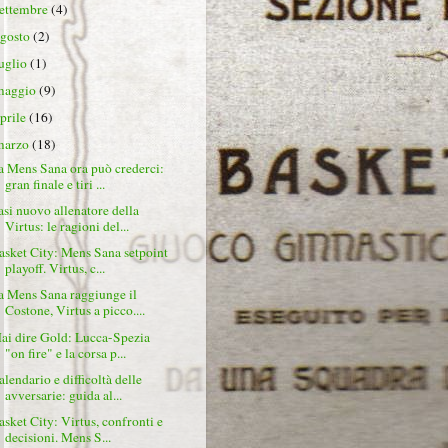
settembre
(4)
agosto
(2)
luglio
(1)
maggio
(9)
aprile
(16)
marzo
(18)
a Mens Sana ora può crederci:
gran finale e tiri ...
asi nuovo allenatore della
Virtus: le ragioni del...
asket City: Mens Sana setpoint
playoff. Virtus, c...
a Mens Sana raggiunge il
Costone, Virtus a picco....
ai dire Gold: Lucca-Spezia
"on fire" e la corsa p...
alendario e difficoltà delle
avversarie: guida al...
asket City: Virtus, confronti e
decisioni. Mens S...