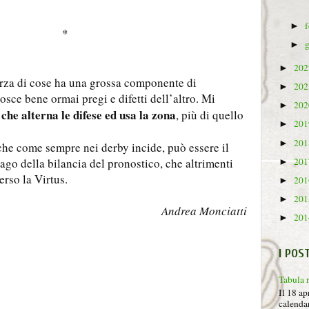
►
*
►
20
►
rza di cose ha una grossa componente di
20
►
sce bene ormai pregi e difetti dell’altro. Mi
20
►
he alterna le difese ed usa la zona
, più di quello
20
►
20
►
 che come sempre nei derby incide, può essere il
20
’ago della bilancia del pronostico, che altrimenti
►
erso la Virtus.
20
►
20
►
Andrea Monciatti
20
►
I POS
Tabula 
Il 18 ap
calendar