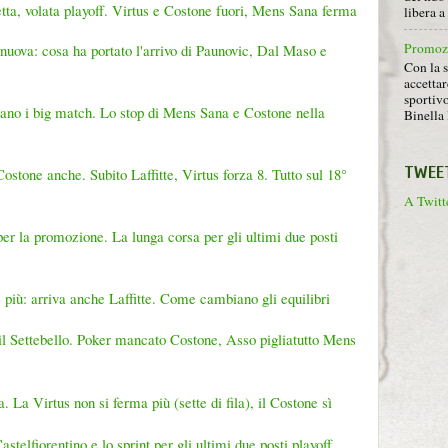
tta, volata playoff. Virtus e Costone fuori, Mens Sana ferma
libera 
Promoz
ova: cosa ha portato l'arrivo di Paunovic, Dal Maso e
Con la s
accettar
sportiv
vano i big match. Lo stop di Mens Sana e Costone nella
Binella 
TWEE
ostone anche. Subito Laffitte, Virtus forza 8. Tutto sul 18°
A Twitte
per la promozione. La lunga corsa per gli ultimi due posti
e più: arriva anche Laffitte. Come cambiano gli equilibri
il Settebello. Poker mancato Costone, Asso pigliatutto Mens
. La Virtus non si ferma più (sette di fila), il Costone sì
stelfiorentino e lo sprint per gli ultimi due posti playoff