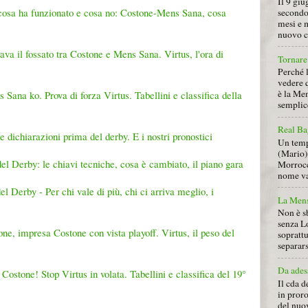
Il 9 giu
cosa ha funzionato e cosa no: Costone-Mens Sana, cosa
secondo
mesi e 
nuovo ca
ava il fossato tra Costone e Mens Sana. Virtus, l'ora di
Tornare 
Perché 
vedere 
è la Men
 Sana ko. Prova di forza Virtus. Tabellini e classifica della
semplice
Real Ba
dichiarazioni prima del derby. E i nostri pronostici
Un tempo
(Mario) 
l Derby: le chiavi tecniche, cosa è cambiato, il piano gara
Morrocc
nome va 
l Derby - Per chi vale di più, chi ci arriva meglio, i
La Mens
Non è s
senza L
ne, impresa Costone con vista playoff. Virtus, il peso del
soprattu
separars
Da ades
Costone! Stop Virtus in volata. Tabellini e classifica del 19°
Il cda d
in proro
del nuov