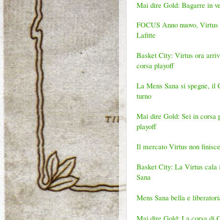
Mai dire Gold: Bagarre in ve
FOCUS Anno nuovo, Virtus nu
Lafitte
Basket City: Virtus ora arri
corsa playoff
La Mens Sana si spegne, il C
turno
Mai dire Gold: Sei in corsa 
playoff
Il mercato Virtus non finisc
Basket City: La Virtus cala 
Sana
Mens Sana bella e liberatoria
Mai dire Gold: La corsa di Ca