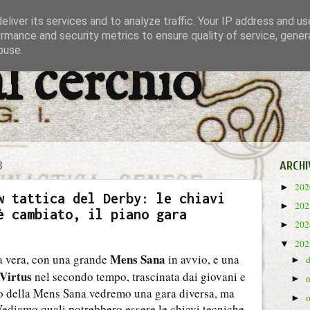
liver its services and to analyze traffic. Your IP address and u
rmance and security metrics to ensure quality of service, gene
buse.
al cerchio
3
ARCHI
20
►
w tattica del Derby: le chiavi
20
►
è cambiato, il piano gara
20
►
20
▼
Mens Sana
ta vera, con una grande
in avvio, e una
►
Virtus
nel secondo tempo, trascinata dai giovani e
►
o della Mens Sana vedremo una gara diversa, ma
►
Vediamo quali potrebbero essere le chiavi tecniche