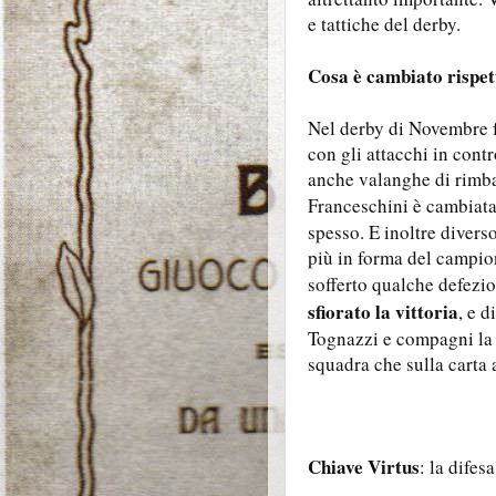
e tattiche del derby.
Cosa è cambiato rispet
Nel derby di Novembre f
con gli attacchi in cont
anche valanghe di rimbal
Franceschini è cambiat
spesso. E inoltre divers
più in forma del campio
sofferto qualche defezio
sfiorato la vittoria
, e 
Tognazzi e compagni la 
squadra che sulla carta 
Chiave Virtus
: la difes