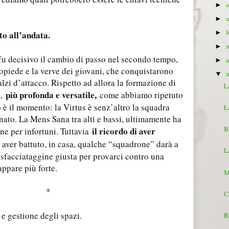
►
►
►
to all’andata.
►
u decisivo il cambio di passo nel secondo tempo,
►
ropiede e la verve dei giovani, che conquistarono
▼
zi d’attacco. Rispetto ad allora la formazione di
L
più profonda e versatile,
a,
come abbiamo ripetuto
o è il momento: la Virtus è senz’altro la squadra
L
nato. La Mens Sana tra alti e bassi, ultimamente ha
B
il ricordo di aver
ne per infortuni. Tuttavia
di aver battuto, in casa, qualche “squadrone” darà a
L
sfacciataggine giusta per provarci contro una
appare più forte.
M
*
C
a e gestione degli spazi.
B