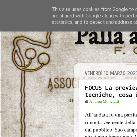
This site uses cookies from Google to de
are shared with Google along with perfo
statistics, and to detect and address a
Palla 
VENERDÌ 10 MARZO 202
FOCUS La previe
tecniche, cosa 
di
Andrea Monciatti
All’andata fu una parti
rimonta veemente della
dal pubblico. Suo camp
altrettanto importante. 