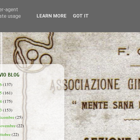
ser-agent
rate usage
LEARN MORE
GOT IT
VIO BLOG
26
(137)
25
(161)
24
(175)
23
(153)
dicembre
(25)
novembre
(22)
ottobre
(22)