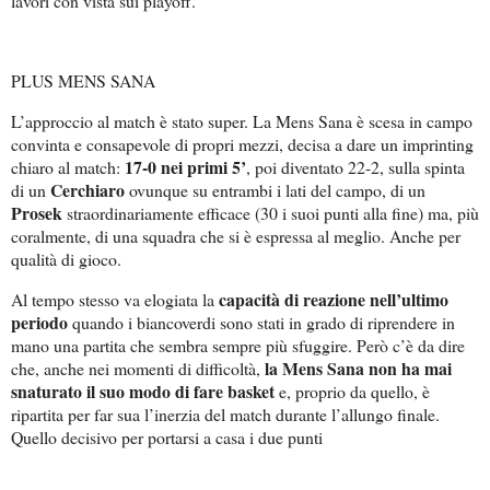
lavori con vista sui playoff.
PLUS MENS SANA
L’approccio al match è stato super. La Mens Sana è scesa in campo
convinta e consapevole di propri mezzi, decisa a dare un imprinting
17-0 nei primi 5’
chiaro al match:
, poi diventato 22-2, sulla spinta
Cerchiaro
di un
ovunque su entrambi i lati del campo, di un
Prosek
straordinariamente efficace (30 i suoi punti alla fine) ma, più
coralmente, di una squadra che si è espressa al meglio. Anche per
qualità di gioco.
capacità di reazione nell’ultimo
Al tempo stesso va elogiata la
periodo
quando i biancoverdi sono stati in grado di riprendere in
mano una partita che sembra sempre più sfuggire. Però c’è da dire
la Mens Sana non ha mai
che, anche nei momenti di difficoltà,
snaturato il suo modo di fare basket
e, proprio da quello, è
ripartita per far sua l’inerzia del match durante l’allungo finale.
Quello decisivo per portarsi a casa i due punti