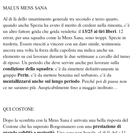
MALUS MENS SANA
Al di là dello smarrimento generale tra secondo e terzo quarto,
quando anche Spezia ha avuto il merito di credere nella rimonta, c’è
13/25 ai tiri liberi
un altro fattore grida che grida vendetta: il
. 12
errori, per una squadra come la Mens Sana, sono troppi. Specie in
trasferta. Essere riusciti a vincere con un dato simile, testimonia
ancora una volta la forza della capolista ma indica anche un
elemento su cui lavorare durante le due settimane a cavallo del turno
di riposo. Un periodo che deve servire anche per lavorare sulla
condizione della squadra
: c’è da rimettere definitivamente in
Perin
gruppo
, c’è da mettere benzina nel serbatoio, c’è da
mentallizzarsi anche sul lungo periodo
. Perché poi di pause non
ce ne saranno più. Auspicabilmente fino a maggio inoltrato…
QUI COSTONE
Dopo la sconfitta con la Mens Sana è arrivata una bella risposta del
prestazione di
Costone che ha superato Borgomanero con una
grande solidità e maturità
. Una gara non banale, al di là del +11