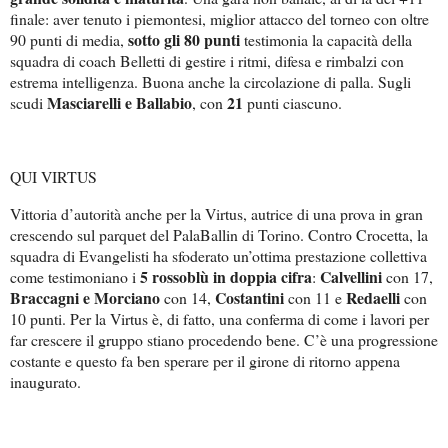
finale: aver tenuto i piemontesi, miglior attacco del torneo con oltre
sotto gli 80 punti
90 punti
di media,
testimonia la capacità della
squadra di coach Belletti di gestire i ritmi, difesa e rimbalzi con
estrema intelligenza. Buona anche la circolazione di palla. Sugli
Masciarelli e Ballabio
21
scudi
, con
punti ciascuno.
QUI VIRTUS
Vittoria d’autorità anche per la Virtus, autrice di una prova in gran
crescendo sul parquet del PalaBallin di Torino. Contro Crocetta, la
squadra di Evangelisti ha sfoderato un’ottima prestazione collettiva
5 rossoblù in doppia cifra
Calvellini
come testimoniano i
:
con 17,
Braccagni e Morciano
Costantini
Redaelli
con 14,
con 11 e
con
10 punti. Per la Virtus è, di fatto, una conferma di come i lavori per
far crescere il gruppo stiano procedendo bene. C’è una progressione
costante e questo fa ben sperare per il girone di ritorno appena
inaugurato.