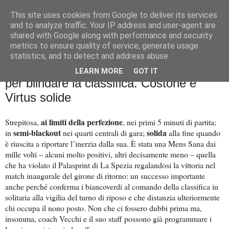
This site uses cookies from Google to deliver its services
Palla al cerchio
and to analyze traffic. Your IP address and user-agent are
shared with Google along with performance and security
metrics to ensure quality of service, generate usage
statistics, and to detect and address abuse.
lunedì 19 gennaio 2026
Mens Sana, black-out e ruggito finale
LEARN MORE
GOT IT
per blindare la classifica. Costone e
Virtus solide
ai limiti della perfezione
Strepitosa,
, nei primi 5 minuti di partita;
semi-blackout
solida
in
nei quarti centrali di gara;
alla fine quando
è riuscita a riportare l’inerzia dalla sua. È stata una Mens Sana dai
mille volti – alcuni molto positivi, altri decisamente meno – quella
che ha violato il Palasprint di La Spezia regalandosi la vittoria nel
match inaugurale del girone di ritorno: un successo importante
anche perché conferma i biancoverdi al comando della classifica in
solitaria alla vigilia del turno di riposo e che distanzia ulteriormente
chi occupa il nono posto. Non che ci fossero dubbi prima ma,
insomma, coach Vecchi e il suo staff possono già programmare i