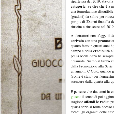
ripartenza del 2019, stavolt
categorie.
Se dire che è a me
una formulazione discutibile
(gradoni) da salire per ritro
per più di 50 anni fino alla
riuscita a rinascere nel 201
Ai detrattori non sfugge il da
arrivato con una promozio
quanto fatto in questi anni è
credibilità a 
campo e della
poi la Mens Sana ha sempre d
terzo r
chiamata. Siamo al
dalla Promozione alla Serie 
un anno in C Gold, quando gi
(come è stato) per l'ennesi
scendere dalla quarta alla q
E pensare che due anni fa c
giusta:
il senno di poi aggiu
affondi le radici
stagione
pro
quarta serie si torna adesso
tornei, gli organici delle cat