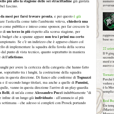
vello più alto la stagione delle sei stracittadine
già gustata
numero 
avversa
bel fascino.
 da mesi per farsi trovare pronta
, e per questo
è già
chiederà una
are l'asticella come tutto l'ambiente voleva,
eso come pubblico e inteso come sponsor, per far crescere le
un terzo in più
o di
rispetto alla scorsa stagione, per
rapprese
non tra i primi ma certo
di budget che a spanne appare
base su 
ampionato.
Se c'è un indirizzo che è apparso chiaro col
uello di implementare la squadra della favola della scorsa
22 azie
 dal punto di vista tecnico, quanto soprattutto in maniera
Il 9 giu
atletismo
 dell'
.
secondo
mesi e 
nuovo ca
nghi per avere la certezza della categoria che hanno fatto
te
, soprattutto tra i lunghi, la costruzione della squadra
Tornare 
Tognazzi
ata in questa direzione. Di fianco alle conferme di
Perché 
Pannini,
a e il secondo lungo titolari, ma anche a quelle di
vedere 
 spalle, vanno in questa direzione l'arrivo di un play-guardia
è la Men
semplice
 Belli
Alessandro Pucci
, di un'ala come
indubbiamente "di
individuato
e infine di un lungo già
- all'annuncio al più
Real Ba
ima settimana - che adesso si completi con Prosek portando
Un tempo
(Mario) 
Morrocc