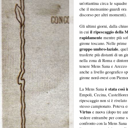
un'ottantina circa le squadre
che il mensanino guardi ora a
discorso per altri momenti
Gli ultimi giorni, dalla chius
il ripescaggio della 
in cui
rapidamente
mentre più soff
girone toscano. Nelle prime 
gruppo umbro-laziale
, que
trasferte più distanti di un g
nella zona di Roma e dintor
tenere Mens Sana e Arezzo n
anche a livello geografico s
girone nord-ovest con Piem
è stata così 
La Mens Sana
Empoli, Cecina, Castelfioren
ripescaggio non si è rivelato 
stesso campionato. Poteva ess
Virtus
e nuova (dopo tre ann
vedere entrambe per come sono
confronto con la Mens Sana 