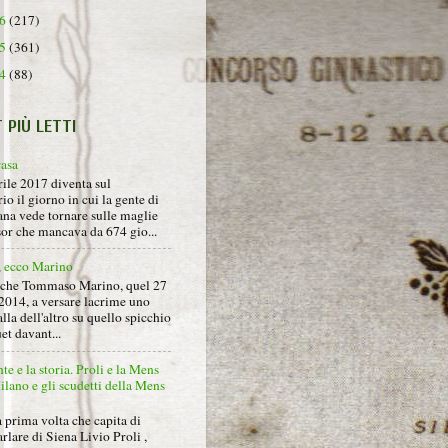
16
(217)
15
(361)
14
(88)
T PIÙ LETTI
rasa
rile 2017 diventa sul
io il giorno in cui la gente di
na vede tornare sulle maglie
sor che mancava da 674 gio...
, ecco Marino
nche Tommaso Marino, quel 27
2014, a versare lacrime uno
alla dell'altro su quello spicchio
et davant...
nte e la storia. Proli e la Mens
lano e gli scudetti della Mens
 prima volta che capita di
arlare di Siena Livio Proli ,