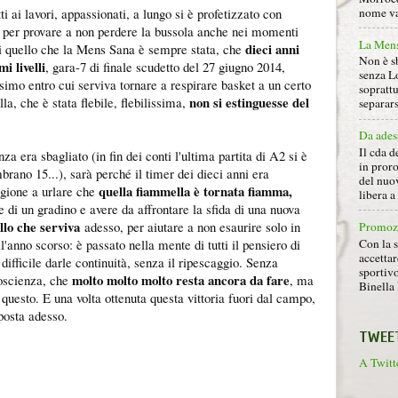
i ai lavori, appassionati, a lungo si è profetizzato con
nome va 
e per provare a non perdere la bussola anche nei momenti
La Mens
dieci anni
 di quello che la Mens Sana è sempre stata, che
Non è s
i livelli
, gara-7 di finale scudetto del 27 giugno 2014,
senza L
simo entro cui serviva tornare a respirare basket a un certo
soprattu
non si estinguesse del
la, che è stata flebile, flebilissima,
separars
Da ades
Il cda d
za era sbagliato (in fin dei conti l'ultima partita di A2 si è
in proro
brano 15...), sarà perché il timer dei dieci anni era
del nuov
quella fiammella è tornata fiamma,
tagione a urlare che
libera 
re di un gradino e avere da affrontare la sfida di una nuova
llo che serviva
adesso, per aiutare a non esaurire solo in
Promoz
Con la s
'anno scorso: è passato nella mente di tutti il pensiero di
accettar
difficile darle continuità, senza il ripescaggio. Senza
sportiv
molto molto molto resta ancora da fare
oscienza, che
, ma
Binella 
r questo. E una volta ottenuta questa vittoria fuori dal campo,
sposta adesso.
TWEE
A Twitte