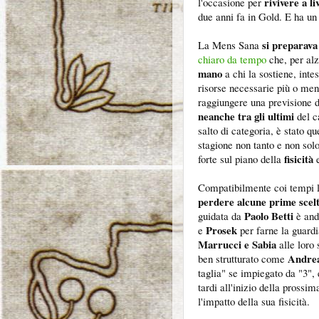
rivivere a li
l'occasione per
due anni fa in Gold. E ha un 
si preparava
La Mens Sana
chiaro da tempo
che, per alz
mano
a chi la sostiene, int
risorse necessarie più o men
raggiungere una previsione 
neanche tra gli ultimi
del c
salto di categoria, è stato q
stagione non tanto e non solo
fisicità
forte sul piano della
e
Compatibilmente coi tempi lu
perdere alcune prime scel
Paolo Betti
guidata da
è and
Prosek
e
per farne la guardi
Marrucci e Sabia
alle loro
Andrea
ben strutturato come
taglia" se impiegato da "3", 
tardi all'inizio della pross
l'impatto della sua fisicità.