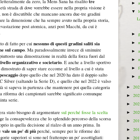
tre
a letteralmente da zero, la Mens Sana ha risalito
►
tà strada di dove vorrebbe essere nella propria visione è
▼
, non è discutibile che mancano ancora due-tre gradini
L
vare la dimensione che ha sempre avuto nella propria storia,
 devastazione post atomica, anzi post Macchi, da cui è
9.
►
nessuno di questi gradini saliti sia
►
to di fatto per cui
ne sul campo
. Ma paradossalmente invece di sminuire
►
 piuttosto una dimostrazione in realtà della forza fuori dal
►
livello organizzativo e societario
. E anche a livello sportivo
imostrato di saper stare eccome al livello a cui è stata
►
ipescaggio
dopo quello che nel 2020 ha dato il doppio salto
►
C Silver (saltando la Serie D), e quello che nel 2022 è valso
à si sapeva in partenza che mantenere poi quella categoria
20
►
ma riforma dei campionati sarebbe significato comunque
20
►
uinta serie.
20
►
'era stato bisogno di argomentare
sul perché fosse la scelta
20
►
nge la consapevolezza che lo splendido percorso della scorsa
20
►
prio in quella decisione al rialzo di un anno prima. In
20
►
vale un po' di più
 e
perché, sempre per le riforme dei
egorie superiori si sono nel frattempo un po' assottigliati:
20
►