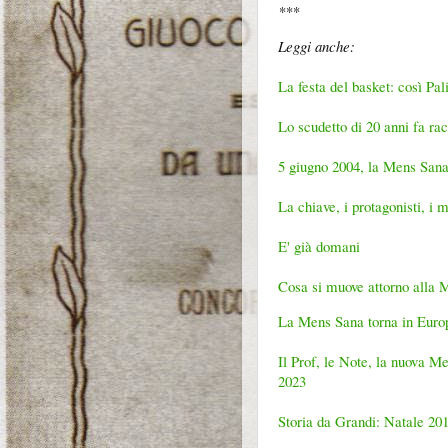
***
Leggi anche:
La festa del basket: così Pa
Lo scudetto di 20 anni fa ra
5 giugno 2004, la Mens Sana 
La chiave, i protagonisti, i 
E' già domani
Cosa si muove attorno alla
La Mens Sana torna in Europa
Il Prof, le Note, la nuova Me
2023
Storia da Grandi: Natale 20