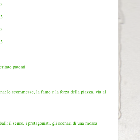
03
93
83
73
ritate patenti
a: le scommesse, la fame e la forza della piazza, via al
l: il senso, i protagonisti, gli scenari di una mossa