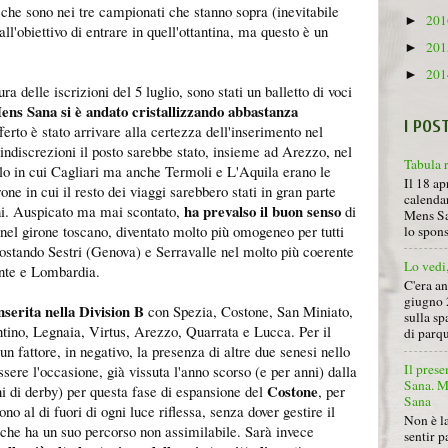
 che sono nei tre campionati che stanno sopra (inevitabile
20
►
ll'obiettivo di entrare in quell'ottantina, ma questo è un
20
►
).
20
►
ura delle iscrizioni del 5 luglio, sono stati un balletto di voci
Mens Sana si è andato cristallizzando abbastanza
I POS
erto è stato arrivare alla certezza dell'inserimento nel
indiscrezioni il posto sarebbe stato, insieme ad Arezzo, nel
Tabula 
llo in cui Cagliari ma anche Termoli e L'Aquila erano le
Il 18 ap
irone in cui il resto dei viaggi sarebbero stati in gran parte
calendar
ha prevalso il buon senso
ni. Auspicato ma mai scontato,
di
Mens Sa
el girone toscano, diventato molto più omogeneo per tutti
lo spon
postando Sestri (Genova) e Serravalle nel molto più coerente
Lo vedi
onte e Lombardia.
C'era a
giugno 
inserita nella Division B
con Spezia, Costone, San Miniato,
sulla sp
tino, Legnaia, Virtus, Arezzo, Quarrata e Lucca. Per il
di parqu
un fattore, in negativo, la presenza di altre due senesi nello
Il prese
ere l'occasione, già vissuta l'anno scorso (e per anni) dalla
Sana. Mi
Costone
i di derby) per questa fase di espansione del
, per
Sana
 al di fuori di ogni luce riflessa, senza dover gestire il
Non è la
che ha un suo percorso non assimilabile. Sarà invece
sentir p