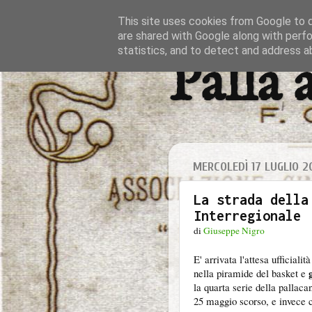
This site uses cookies from Google to de
are shared with Google along with perfo
statistics, and to detect and address a
Palla 
MERCOLEDÌ 17 LUGLIO 2
La strada della
Interregionale
di
Giuseppe Nigro
E' arrivata l'attesa ufficial
nella piramide del basket e
la quarta serie della pallac
25 maggio scorso, e invece c