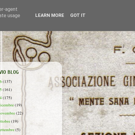
ser-agent
rate usage
LEARN MORE
GOT IT
VIO BLOG
26
(137)
25
(161)
24
(175)
dicembre
(19)
novembre
(22)
ottobre
(19)
settembre
(5)