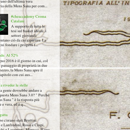
uno dell'ultima vera
ria della Mens Sana per com...
#cheaccademy Crema
Catalani
A supporto di tutte le
tesi sul basket ideale, i
settori giovanili
ntano ciò da cui ripartire. La
cui fondare i progetti f...
nde. Al 52%
gno 2016 è il giorno in cui, col
 passaggio di proprietà in due
mezzo, la Mens Sana apre il
pitolo con cui aus...
a riveder le stelle
la gente dovrebbe andare a
questa Mens Sana 3.0? " Perché
s Sana " è la risposta più
 e vera, ed è q...
gatta
 c'erano stati Bruttini
e Lanfredini, Rossi e Ciupi,
hi e Lazzeroni, Minucci. Il suo