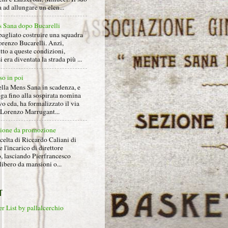
ad allungare un elen...
 Sana dopo Bucarelli
bagliato costruire una squadra
orenzo Bucarelli. Anzi,
tto a queste condizioni,
i era diventata la strada più ...
so in poi
ella Mens Sana in scadenza, e
ga fino alla sospirata nomina
o cda, ha formalizzato il via
a Lorenzo Marrugant...
ione da promozione
celta di Riccardo Caliani di
e l'incarico di direttore
o, lasciando Pierfrancesco
libero da mansioni o...
T
r List by pallalcerchio