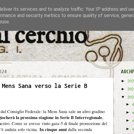
liver its services and to analyze traffic. Your IP address and u
rmance and security metrics to ensure quality of service, gene
buse.
al cerchio
024
ARCHI
20
►
 Mens Sana verso la Serie B
20
►
20
▼
►
ità dal Consiglio Federale: la Mens Sana sale un altro gradino
►
giocherà la prossima stagione in Serie B Interregionale
,
►
anestro. Come se avesse vinto gara-5 di finale promozione del
In cinque anni
'è andata solo vicina.
dalla seconda
►