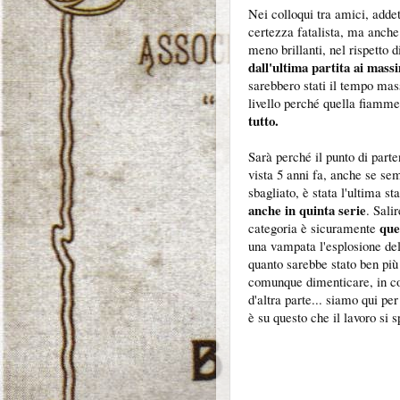
Nei colloqui tra amici, addett
certezza fatalista, ma anch
meno brillanti, nel rispetto
dall'ultima partita ai massim
sarebbero stati il tempo mas
livello perché quella fiammel
tutto.
Sarà perché il punto di parten
vista 5 anni fa, anche se sem
sbagliato, è stata l'ultima s
anche in quinta serie
. Sali
que
categoria è sicuramente
una vampata l'esplosione dell
quanto sarebbe stato ben più 
comunque dimenticare, in c
d'altra parte... siamo qui pe
è su questo che il lavoro si 