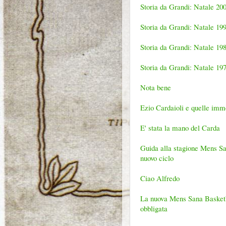
Storia da Grandi: Natale 20
Storia da Grandi: Natale 19
Storia da Grandi: Natale 19
Storia da Grandi: Natale 19
Nota bene
Ezio Cardaioli e quelle imme
E' stata la mano del Carda
Guida alla stagione Mens San
nuovo ciclo
Ciao Alfredo
La nuova Mens Sana Basketbal
obbligata