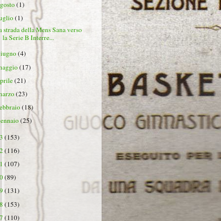
agosto
(1)
luglio
(1)
a strada della Mens Sana verso
la Serie B Interre...
giugno
(4)
maggio
(17)
aprile
(21)
marzo
(23)
febbraio
(18)
gennaio
(25)
23
(153)
22
(116)
21
(107)
20
(89)
19
(131)
18
(153)
17
(110)