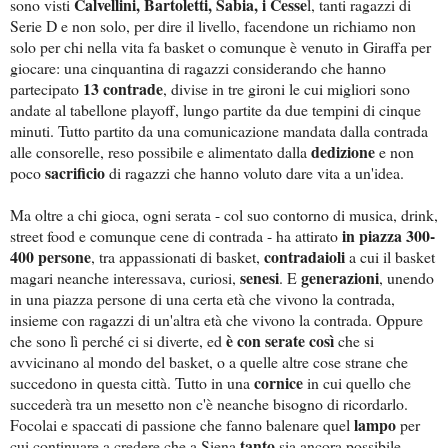
Calvellini, Bartoletti, Sabia, i Cesse
sono visti
l, tanti ragazzi di
Serie D e non solo, per dire il livello, facendone un richiamo non
solo per chi nella vita fa basket o comunque è venuto in Giraffa per
giocare: una cinquantina di ragazzi considerando che hanno
13 contrade
partecipato
, divise in tre gironi le cui migliori sono
andate al tabellone playoff, lungo partite da due tempini di cinque
minuti. Tutto partito da una comunicazione mandata dalla contrada
dedizione
alle consorelle, reso possibile e alimentato dalla
e non
sacrificio
poco
di ragazzi che hanno voluto dare vita a un'idea.
Ma oltre a chi gioca, ogni serata - col suo contorno di musica, drink,
in piazza 300-
street food e comunque cene di contrada - ha attirato
400 persone
contradaioli
, tra appassionati di basket,
a cui il basket
senesi
generazioni
magari neanche interessava, curiosi,
. E
, unendo
in una piazza persone di una certa età che vivono la contrada,
insieme con ragazzi di un'altra età che vivono la contrada. Oppure
è con serate così
che sono lì perché ci si diverte, ed
che si
avvicinano al mondo del basket, o a quelle altre cose strane che
cornice
succedono in questa città. Tutto in una
in cui quello che
succederà tra un mesetto non c'è neanche bisogno di ricordarlo.
lampo
Focolai e spaccati di passione che fanno balenare quel
per
tanto
cui continuare a credere che a Siena
sia ancora possibile.