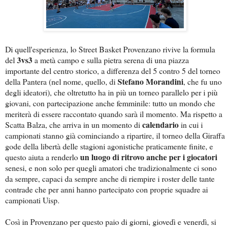
Di quell'esperienza, lo Street Basket Provenzano rivive la formula
3vs3
del
a metà campo e sulla pietra serena di una piazza
importante del centro storico, a differenza del 5 contro 5 del torneo
Stefano Morandini
della Pantera (nel nome, quello, di
, che fu uno
degli ideatori), che oltretutto ha in più un torneo parallelo per i più
giovani, con partecipazione anche femminile: tutto un mondo che
meriterà di essere raccontato quando sarà il momento. Ma rispetto a
calendario
Scatta Balza, che arriva in un momento di
in cui i
campionati stanno già cominciando a ripartire, il torneo della Giraffa
gode della libertà delle stagioni agonistiche praticamente finite, e
un luogo di ritrovo anche per i giocatori
questo aiuta a renderlo
senesi, e non solo per quegli amatori che tradizionalmente ci sono
da sempre, capaci da sempre anche di riempire i roster delle tante
contrade che per anni hanno partecipato con proprie squadre ai
campionati Uisp.
Così in Provenzano per questo paio di giorni, giovedì e venerdì, si