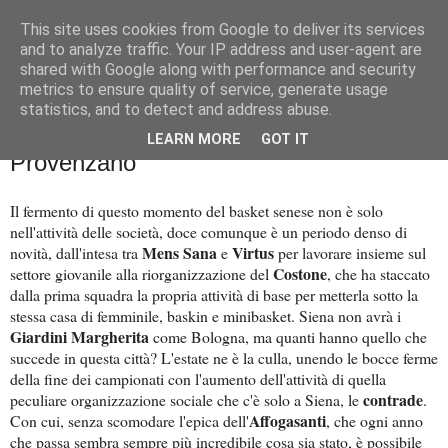
This site uses cookies from Google to deliver its services
Palla al cerchio
and to analyze traffic. Your IP address and user-agent are
shared with Google along with performance and security
metrics to ensure quality of service, generate usage
statistics, and to detect and address abuse.
sabato 31 maggio 2025
La magia dello Street Basket in
LEARN MORE
GOT IT
Provenzano
Il fermento di questo momento del basket senese non è solo
nell'attività delle società, doce comunque è un periodo denso di
Mens Sana
Virtus
novità, dall'intesa tra
e
per lavorare insieme sul
Costone
settore giovanile alla riorganizzazione del
, che ha staccato
dalla prima squadra la propria attività di base per metterla sotto la
stessa casa di femminile, baskin e minibasket. Siena non avrà i
Giardini Margherita
come Bologna, ma quanti hanno quello che
succede in questa città? L'estate ne è la culla, unendo le bocce ferme
della fine dei campionati con l'aumento dell'attività di quella
contrade
peculiare organizzazione sociale che c'è solo a Siena, le
.
Affogasanti
Con cui, senza scomodare l'epica dell'
, che ogni anno
che passa sembra sempre più incredibile cosa sia stato, è possibile