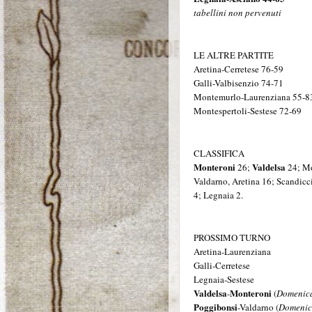
tabellini non pervenuti
LE ALTRE PARTITE
Aretina-Cerretese 76-59
Galli-Valbisenzio 74-71
Montemurlo-Laurenziana 55-8
Montespertoli-Sestese 72-69
CLASSIFICA
Monteroni
Valdelsa
26;
24; Mo
Valdarno, Aretina 16; Scandicc
4; Legnaia 2.
PROSSIMO TURNO
Aretina-Laurenziana
Galli-Cerretese
Legnaia-Sestese
Valdelsa
Monteroni
-
(
Domenica
Poggibonsi
-Valdarno (
Domenic