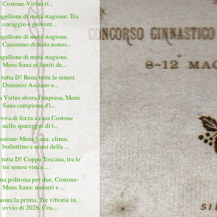
Costone-Virtus ri...
agellone di metà stagione. Tra
coraggio e giovent...
agellone di metà stagione.
Cammino di testa nonos...
agellone di metà stagione.
Mens Sana ai limiti de...
 tutta D! Bene tutte le senesi.
Dominio Asciano e...
a Virtus sfiora l'impresa, Mens
Sana campione d'i...
rova di forza a casa Costone
nello spareggio di t...
ostone-Mens Sana: clima,
bollettino e nomi della ...
 tutta D! Coppa Toscana, tra le
tre senesi vince....
na poltrona per due. Costone-
Mens Sana: numeri e ...
uona la prima. Tre vittorie in
avvio di 2026, Cos...