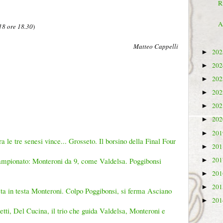
R
A
8 ore 18.30
)
Matteo Cappelli
20
►
20
►
20
►
20
►
20
►
20
►
20
►
 le tre senesi vince... Grosseto. Il borsino della Final Four
20
►
20
ampionato: Monteroni da 9, come Valdelsa. Poggibonsi
►
20
►
20
►
sta in testa Monteroni. Colpo Poggibonsi, si ferma Asciano
20
►
etti, Del Cucina, il trio che guida Valdelsa, Monteroni e