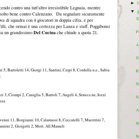
►
endo contro una tutt'altro irresistibile Legnaia, mentre
▼
 molto bene contro Calenzano.
Da segnalare sicuramente
T
va di squadra con 4 giocatori in doppia cifra, e per
Tilli, che ormai è una certezza per Lanza e staff. Poggibonsi
P
Del Cucina
 su un grandissimo
che chiude a quota 21.
A
S
 5, Bartoletti 14, Giorgi 11, Santini, Cerpi 8, Cordella n.e., Sabia
R
i
N
i 3, Ciompi 2, Caniglia 5, Bartoli 7, Angeli 4, Seneca ne, Iozzi
S
anza
A
enni 11, Borgianni 10, Calamassi 8, Ceccatelli 7, Maestrini 7,
M
Vannini 2, Giorgetti 2, Mori. All.Mameli
M