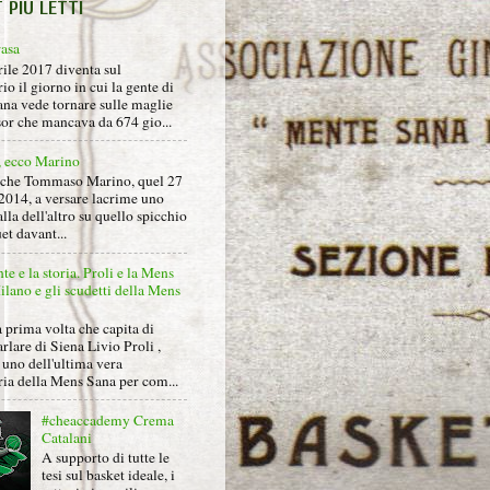
T PIÙ LETTI
rasa
rile 2017 diventa sul
io il giorno in cui la gente di
na vede tornare sulle maglie
sor che mancava da 674 gio...
, ecco Marino
nche Tommaso Marino, quel 27
2014, a versare lacrime uno
alla dell'altro su quello spicchio
et davant...
nte e la storia. Proli e la Mens
lano e gli scudetti della Mens
 prima volta che capita di
arlare di Siena Livio Proli ,
uno dell'ultima vera
ria della Mens Sana per com...
#cheaccademy Crema
Catalani
A supporto di tutte le
tesi sul basket ideale, i