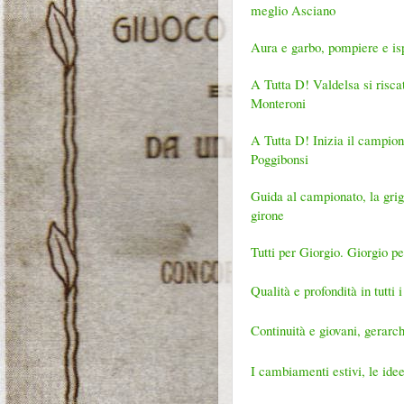
meglio Asciano
Aura e garbo, pompiere e isp
A Tutta D! Valdelsa si risc
Monteroni
A Tutta D! Inizia il campio
Poggibonsi
Guida al campionato, la grigl
girone
Tutti per Giorgio. Giorgio per
Qualità e profondità in tutti
Continuità e giovani, gerar
I cambiamenti estivi, le ide