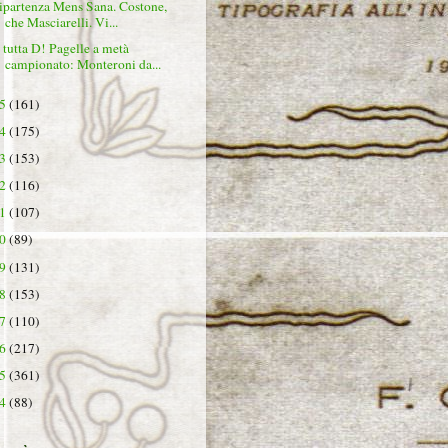
ipartenza Mens Sana. Costone,
che Masciarelli. Vi...
 tutta D! Pagelle a metà
campionato: Monteroni da...
25
(161)
24
(175)
23
(153)
22
(116)
21
(107)
20
(89)
19
(131)
18
(153)
17
(110)
16
(217)
15
(361)
14
(88)