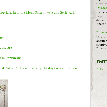
Da ades
speciale: la prima Mens Sana in testa alla Serie A. Il
Il cda d
in proro
del nuov
libera 
Promoz
Con la s
ague
accettar
sportiv
Acanestro
Binella 
t in Provenzano
TWEE
nde 2-0 a Certaldo, finisce qui la stagione delle senesi
A Twitte