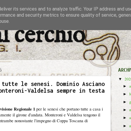
liver its services and to analyze traffic. Your IP address and u
rmance and security metrics to ensure quality of service, gene
buse.
al cerchio
6
ARCHI
20
▼
 tutte le senesi. Dominio Asciano
►
onteroni-Valdelsa sempre in testa
►
►
visione Regionale 1
per le senesi che portano tutte a casa i
►
amente il girone d'andata. Monteroni e Valdelsa tengono il
►
entrambe nonostante l'impegno di Coppa Toscana di
►