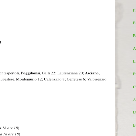
P
P
P
3
A
L
Poggibonsi
Asciano
ntespertoli,
, Galli 22; Laurenziana 20;
,
P
i, Sestese, Montemurlo 12; Calenzano 8; Cerretese 6; Valbisenzio
C
A
U
B
 18 ore 18
)
a 18 ore 18
)