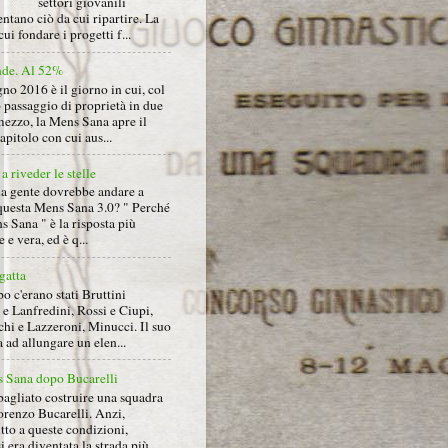
settori giovanili
ntano ciò da cui ripartire. La
cui fondare i progetti f...
nde. Al 52%
gno 2016 è il giorno in cui, col
 passaggio di proprietà in due
mezzo, la Mens Sana apre il
pitolo con cui aus...
a riveder le stelle
la gente dovrebbe andare a
questa Mens Sana 3.0? " Perché
s Sana " è la risposta più
 e vera, ed è q...
gatta
 c'erano stati Bruttini
e Lanfredini, Rossi e Ciupi,
hi e Lazzeroni, Minucci. Il suo
ad allungare un elen...
 Sana dopo Bucarelli
bagliato costruire una squadra
orenzo Bucarelli. Anzi,
tto a queste condizioni,
i era diventata la strada più ...