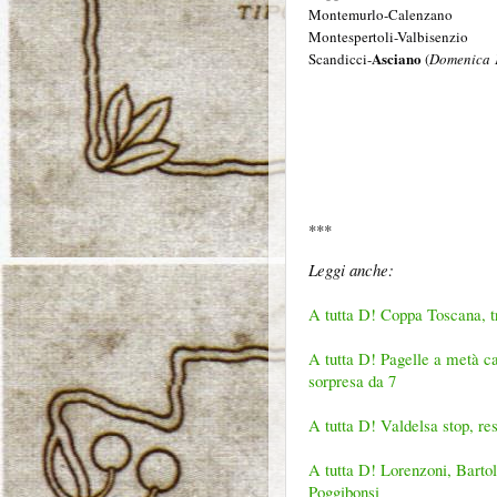
Montemurlo-Calenzano
Montespertoli-Valbisenzio
Asciano
Scandicci-
(
Domenica 1
***
Leggi anche:
A tutta D! Coppa Toscana, tra
A tutta D! Pagelle a metà c
sorpresa da 7
A tutta D! Valdelsa stop, re
A tutta D! Lorenzoni, Bartol
Poggibonsi