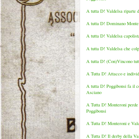
A tutta D! Valdelsa riparte d
A tutta D! Dominano Montero
A tutta D! Valdelsa capolist
A tutta D! Valdelsa che colp
A tutta D! (Con)Vincono tutt
A Tutta D! Attacco e indivi
A tutta D! Poggibonsi fa il 
Asciano
A Tutta D! Monteroni perde s
Poggibonsi
A Tutta D! Monteroni e Vald
A Tutta D! Il derby della V