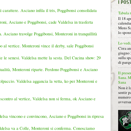
I POS
i carattere. Asciano infila il tris, Poggibonsi consolidata
Tabula 
Il 18 ap
ni, Asciano e Poggibonsi, cade Valdelsa in trasferta
calendar
Mens Sa
lo spon
a. Asciano travolge Poggibonsi, Monteroni in tranquillità
Lo vedi
o al vertice. Monteroni vince il derby, sale Poggibonsi
C'era a
giugno 
e le senesi. Valdelsa mette la sesta. Del Cucina show: 29
sulla sp
di parqu
dualità, Monteroni riparte. Perdono Poggibonsi e Asciano
Il prese
Sana. Mi
colpaccio. Valdelsa aggancia la vetta, ko per Monteroni e
Sana
Non è la
sentir p
numero 
contro al vertice, Valdelsa non si ferma, ok Asciano e
avversa
elsa vincono e convincono, Asciano e Poggibonsi in ripresa
aldelsa va a Colle, Monteroni si conferma. Conosciamo