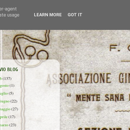
ser-agent
rate usage
LEARN MORE
GOT IT
VIO BLOG
26
(137)
agosto
(1)
luglio
(5)
giugno
(22)
maggio
(27)
aprile
(17)
marzo
(23)