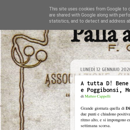
This site uses cookies from Google to de
are shared with Google along with perfo
statistics, and to detect and address a
Palla 
LUNEDÌ 12 GENNAIO 202
A tutta D! Bene
e Poggibonsi, M
di
Matteo Cappelli
Di
Grande giornata quella di
due punti e chiudono positiv
ritmo alto, e si impongono 
settimana scorsa.