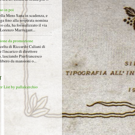
so in poi
ella Mens Sana in scadenza, e
ga fino alla sospirata nomina
o cda, ha formalizzato il via
a Lorenzo Marrugant...
ione da promozione
celta di Riccardo Caliani di
e l'incarico di direttore
o, lasciando Pierfrancesco
libero da mansioni o...
T
r List by pallalcerchio