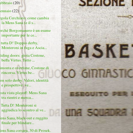
febbraio
(20)
gennaio
(22)
egola Cerchiaro: come cambia
la Mens Sana (e il s...
erché Borgomanero è un esame
importante per le ce...
 tutta D! Doppio derby,
Monteroni in fuga e Ascia...
liding doors: gioia Costone,
beffa Virtus. Tutto ...
imonta e overtime, Costone di
rincorsa. Virtus be...
on solo derby. Valori, identità
e prospettive: ve...
osta vista playoff: Mens Sana
tra rientri e merca...
 Tutta D! Monteroni si
aggiudica lo scontro al ve...
ens Sana, black-out e ruggito
finale per blindare...
ens Sana corsara, 30 di Prosek.