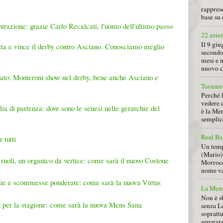
rapprese
base su 
irazione: grazie Carlo Recalcati, l'uomo dell'ultimo passo
22 azie
Il 9 giu
atta e vince il derby contro Asciano. Conosciamo meglio
secondo
mesi e 
nuovo ca
nato: Monteroni show nel derby, bene anche Asciano e
Tornare 
Perché 
vedere 
ia di partenza: dove sono le senesi nelle gerarchie del
è la Men
semplice
Real Ba
 tutti
Un tempo
(Mario) 
 i ruoli, un organico da vertice: come sarà il nuovo Costone
Morrocc
nome va 
chie e scommesse ponderate: come sarà la nuova Virtus
La Mens
Non è s
e per la stagione: come sarà la nuova Mens Sana
senza L
soprattu
separars