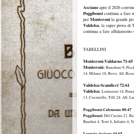
Asciano
apre il 2026 convinc
Poggibonsi
continua a fare
Monteroni
per
la grande pro
Valdelsa
, la super prova di 
continua a fare affidamento
TABELLINI
Monteroni-Valdarno 71-65
Monteroni:
Banchero 9, Picchi
14, Milano 10, Bovo. All. Ross
Valdelsa-Scandicci 72-61
Valdelsa:
Lorenzoni 14, Peruzz
13, Cuciniello, Tilli 24. All. L
Poggibonsi-Calenzano 80-47
Poggibonsi:
Del Cucina 21, Rav
Bandini 4, Testi 4, Juliatto 4, 
Legnaia-Asciano 44-65