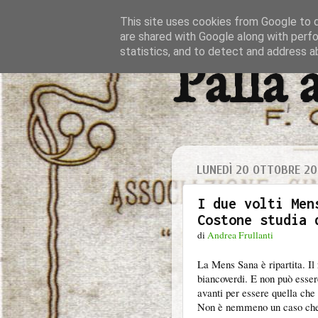
This site uses cookies from Google to de
are shared with Google along with perfo
statistics, and to detect and address a
Palla 
LUNEDÌ 20 OTTOBRE 20
I due volti Men
Costone studia 
di
Andrea Frullanti
La Mens Sana è ripartita. Il 
biancoverdi. E non può esser
avanti per essere quella che
Non è nemmeno un caso che