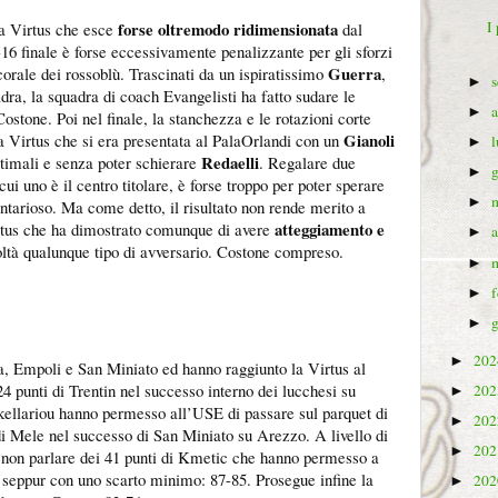
I
forse oltremodo ridimensionata
na Virtus che esce
dal
-16 finale è forse eccessivamente penalizzante per gli sforzi
Guerra
corale dei rossoblù. Trascinati da un ispiratissimo
,
►
dra, la squadra di coach Evangelisti ha fatto sudare le
►
Costone. Poi nel finale, la stanchezza e le rotazioni corte
Gianoli
a Virtus che si era presentata al PalaOrlandi con un
►
Redaelli
ttimali e senza poter schierare
. Regalare due
►
ui uno è il centro titolare, è forse troppo per poter sperare
►
ntarioso. Ma come detto, il risultato non rende merito a
atteggiamento e
irtus che ha dimostrato comunque di avere
►
coltà qualunque tipo di avversario. Costone compreso.
►
►
►
20
►
a, Empoli e San Miniato ed hanno raggiunto la Virtus al
24 punti di Trentin nel successo interno dei lucchesi su
20
►
kellariou hanno permesso all’USE di passare sul parquet di
20
►
di Mele nel successo di San Miniato su Arezzo. A livello di
20
►
ò non parlare dei 41 punti di Kmetic che hanno permesso a
 seppur con uno scarto minimo: 87-85. Prosegue infine la
20
►