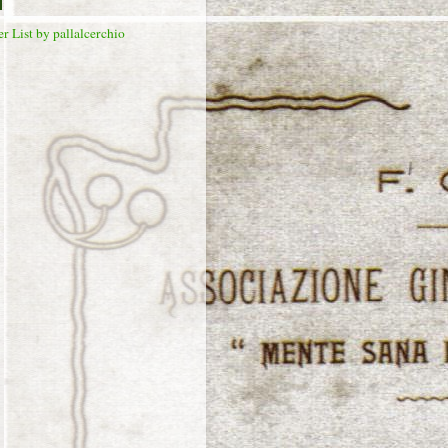
T
r List by pallalcerchio