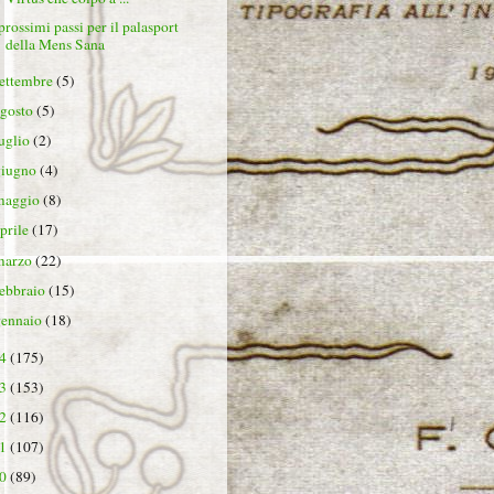
 prossimi passi per il palasport
della Mens Sana
settembre
(5)
agosto
(5)
luglio
(2)
giugno
(4)
maggio
(8)
aprile
(17)
marzo
(22)
febbraio
(15)
gennaio
(18)
24
(175)
23
(153)
22
(116)
21
(107)
20
(89)