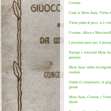
Costone
Cade la Mens Sana. Virtus-Cos
Virtus punti di peso, si è v
Costone, difesa e Masciarelli
I prossimi passi per il pala
Energia e rotazioni Mens Sana
giornata
Mens Sana subito travolgente.
risultati
Guida al campionato, la grigl
girone
Mens Sana, Costone e Virtus,
diretti