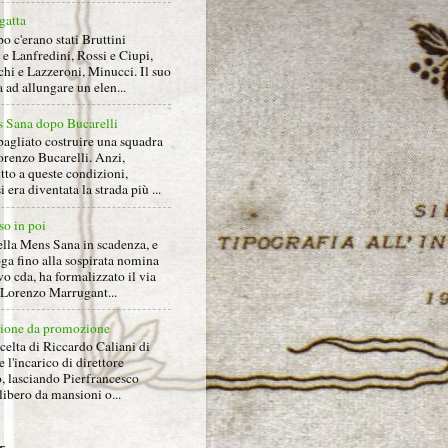
gatta
 c'erano stati Bruttini
e Lanfredini, Rossi e Ciupi,
hi e Lazzeroni, Minucci. Il suo
ad allungare un elen...
 Sana dopo Bucarelli
bagliato costruire una squadra
orenzo Bucarelli. Anzi,
tto a queste condizioni,
i era diventata la strada più ...
so in poi
ella Mens Sana in scadenza, e
ga fino alla sospirata nomina
o cda, ha formalizzato il via
a Lorenzo Marrugant...
ione da promozione
celta di Riccardo Caliani di
e l'incarico di direttore
o, lasciando Pierfrancesco
libero da mansioni o...