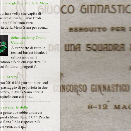
lano e gli scudetti della Mens
 prima volta che capita di
arlare di Siena Livio Proli ,
uno dell'ultima vera
ria della Mens Sana per com...
#cheaccademy Crema
Catalani
A supporto di tutte le
tesi sul basket ideale, i
settori giovanili
ntano ciò da cui ripartire. La
cui fondare i progetti f...
nde. Al 52%
gno 2016 è il giorno in cui, col
 passaggio di proprietà in due
mezzo, la Mens Sana apre il
pitolo con cui aus...
a riveder le stelle
la gente dovrebbe andare a
questa Mens Sana 3.0? " Perché
s Sana " è la risposta più
 e vera, ed è q...