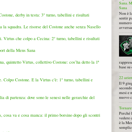
Sana. Mi
Sana
Non è la
tone, derby in testa: 3° turno, tabellini e risultati
sentir p
numero 
ista la squadra. Le risorse del Costone anche senza Nasello
avversa
. Virtus che colpo a Cecina: 2° turno, tabellini e risultati
sport della Mens Sana
, quintetto Virtus, collettivo Costone: cos’ha detto la 1ª
rapprese
base su 
22 azie
 Colpo Costone. E la Virtus c'è: 1° turno, tabellini e
Il 9 giu
secondo
mesi e 
ia di partenza: dove sono le senesi nelle gerarchie del
nuovo ca
Tornare 
Perché 
 cosa va e cosa manca: il primo borsino dopo gli scontri
vedere 
è la Men
semplice