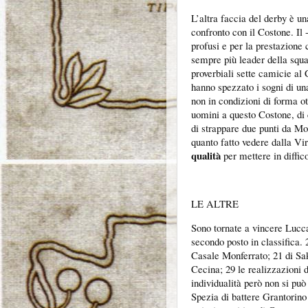
L’altra faccia del derby è u
confronto con il Costone. Il 
profusi e per la prestazione 
sempre più leader della squa
proverbiali sette camicie al 
hanno spezzato i sogni di un
non in condizioni di forma o
uomini a questo Costone, di c
di strappare due punti da Mo
quanto fatto vedere dalla V
qualità
per mettere in diffi
LE ALTRE
Sono tornate a vincere Lucc
secondo posto in classifica. 
Casale Monferrato; 21 di Sa
Cecina; 29 le realizzazioni 
individualità però non si pu
Spezia di battere Grantorino