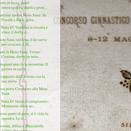
unti di forza, punti
interrogativi, duelli e pron...
antiere aperto Mens Sana: da
Prosek a Jokic, gera...
 Tutta D! Valdelsa si riscatta e
vince il derby c...
ens Sana indifesa, il ko serva
per crescere. L'id...
ade la Mens Sana. Virtus-
Costone, derby in testa:...
inquant'anni fa la monetina. Il
giorno in cui la ...
l rapporto del Costone con la
sua storia
osa porta Cerchiaro alla Mens
Sana
 Tutta D! Inizia il campionato:
Monteroni show ne...
rtus punti di peso, si è vista la
squadra. Le ri...
ostone, difesa e Masciarelli.
Virtus che colpo a ...