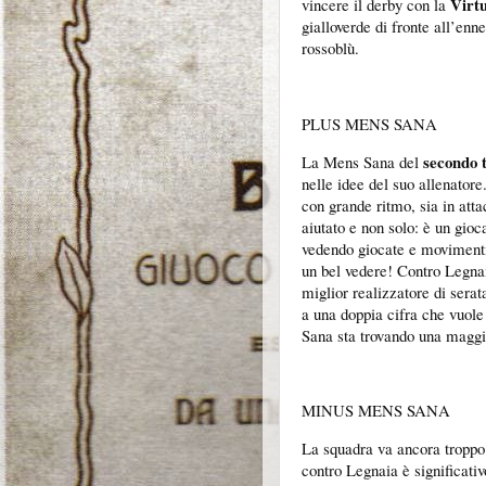
Virt
vincere il derby con la
gialloverde di fronte all’enn
rossoblù.
PLUS MENS SANA
secondo
La Mens Sana del
nelle idee del suo allenator
con grande ritmo, sia in atta
aiutato e non solo: è un gioc
vedendo giocate e movimenti
un bel vedere! Contro Legnai
miglior realizzatore di ser
a una doppia cifra che vuole 
Sana sta trovando una maggio
MINUS MENS SANA
La squadra va ancora troppo
contro Legnaia è significativ