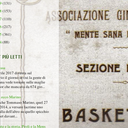
19
(131)
18
(153)
17
(110)
16
(217)
15
(361)
14
(88)
T PIÙ LETTI
rasa
rile 2017 diventa sul
io il giorno in cui la gente di
na vede tornare sulle maglie
sor che mancava da 674 gio...
, ecco Marino
nche Tommaso Marino, quel 27
2014, a versare lacrime uno
alla dell'altro su quello spicchio
et davant...
nte e la storia. Proli e la Mens