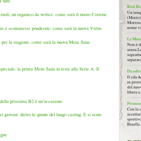
 tutti
Real Ba
Un tempo
 i ruoli, un organico da vertice: come sarà il nuovo Costone
(Mario) 
Morrocc
nome va 
chie e scommesse ponderate: come sarà la nuova Virtus
La Mens
e per la stagione: come sarà la nuova Mens Sana
Non è s
senza L
soprattu
separars
speciale: la prima Mens Sana in testa alla Serie A. Il
Da ades
Il cda d
in proro
del nuov
libera 
della prossima B2 è un'occasione
Promoz
Con la s
 giovani: dietro le quinte del lungo casting. E si sente
accettar
sportiv
Binella 
ague