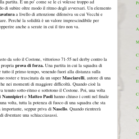
lla partita. È un po’ come se le ci volesse troppo ad
P
o di subire oltre modo il ritmo degli avversari. Un elemento
avatura
a livello di attenzione difensiva su cui Vecchi e
C
orare. Perché la solidità è un valore imprescindibile per
perire anche a serate in cui il tiro non va.
A
M
C
asto da solo il Costone, vittorioso 71-55 nel derby contro la
prova di forza.
e propria
Una partita in cui la squadra di
C
r tutto il primo tempo, venendo fuori alla distanza sulla
Masciarelli
uo roster e trascinata da un super
, autore di una
I
nche nei momenti di maggiore difficoltà. Quando cioè la
va tenuto sotto-ritmo e sottotono il Costone. Poi, una volta
C
Nannipieri
Matteo Paoli
ti
e
hanno chiuso i conti nel finale
na volta, tutta la potenza di fuoco di una squadra che sta
A
Nasello
 importante, seppur priva di
. Quando rientrerà
 di diventare una schiacciasassi.
Vi
C