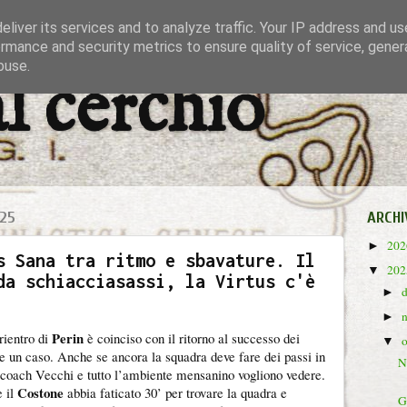
liver its services and to analyze traffic. Your IP address and u
rmance and security metrics to ensure quality of service, gene
buse.
al cerchio
25
ARCHI
20
►
s Sana tra ritmo e sbavature. Il
20
▼
da schiacciasassi, la Virtus c'è
►
►
Perin
rientro di
è coinciso con il ritorno al successo dei
▼
e un caso. Anche se ancora la squadra deve fare dei passi in
N
 coach Vecchi e tutto l’ambiente mensanino vogliono vedere.
Costone
 il
abbia faticato 30’ per trovare la quadra e
G