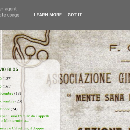
ser-agent
rate usage
LEARN MORE
GOT IT
VIO BLOG
26
(137)
25
(161)
dicembre
(18)
novembre
(23)
ottobre
(24)
epi e i suoi fratelli: da Cappelli
e Montermini a...
uerra e Calvellini, il doppio