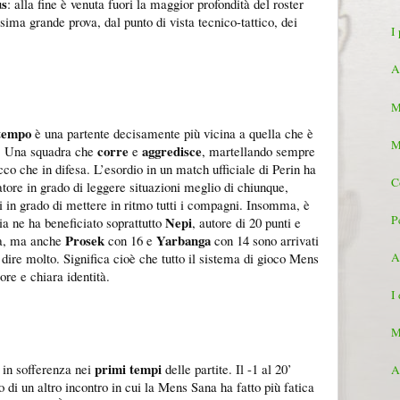
us
: alla fine è venuta fuori la maggior profondità del roster
esima grande prova, dal punto di vista tecnico-tattico, dei
I 
A
M
 tempo
è una partente decisamente più vicina a quella che è
M
corre
aggredisce
e. Una squadra che
e
, martellando sempre
cco che in difesa. L’esordio in un match ufficiale di Perin ha
C
atore in grado di leggere situazioni meglio di chiunque,
 in grado di mettere in ritmo tutti i compagni. Insomma, è
P
Nepi
a ne ha beneficiato soprattutto
, autore di 20 punti e
Prosek
Yarbanga
ata, ma anche
con 16 e
con 14 sono arrivati
dire molto. Significa cioè che tutto il sistema di gioco Mens
A
re e chiara identità.
I
M
primi tempi
 in sofferenza nei
delle partite. Il -1 al 20’
A
o di un altro incontro in cui la Mens Sana ha fatto più fatica