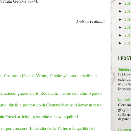
: battuta Genova 83-74.
20
►
20
►
20
►
Andrea Frullanti
20
►
20
►
20
►
I POS
Tabula 
Il 18 ap
 Costone +16 sulla Virtus, 1° solo: 4° turno, tabellini e
calendar
Mens Sa
lo spon
irazione: grazie Carlo Recalcati, l'uomo dell'ultimo passo
Lo vedi
ativi, duelli e pronostico di Costone-Virtus: il derby in testa
C'era a
giugno 
sulla sp
a Prosek a Jokic, gerarchie e nuovi equilibri
di parqu
va per crescere. L'identità della Virtus e la qualità del
Il prese