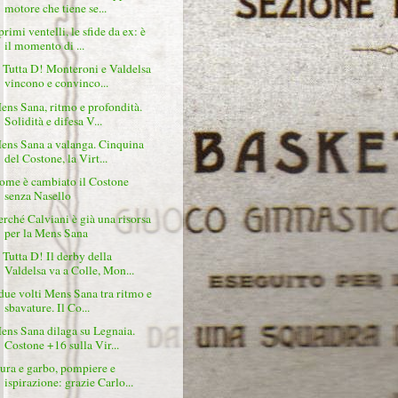
motore che tiene se...
primi ventelli, le sfide da ex: è
il momento di ...
 Tutta D! Monteroni e Valdelsa
vincono e convinco...
ens Sana, ritmo e profondità.
Solidità e difesa V...
ens Sana a valanga. Cinquina
del Costone, la Virt...
ome è cambiato il Costone
senza Nasello
erché Calviani è già una risorsa
per la Mens Sana
 Tutta D! Il derby della
Valdelsa va a Colle, Mon...
 due volti Mens Sana tra ritmo e
sbavature. Il Co...
ens Sana dilaga su Legnaia.
Costone +16 sulla Vir...
ura e garbo, pompiere e
ispirazione: grazie Carlo...