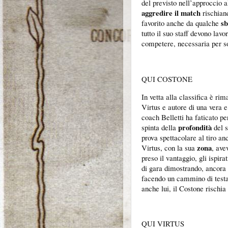
del previsto nell’approccio a
aggredire il match
rischiand
sb
favorito anche da qualche
tutto il suo staff devono lav
competere, necessaria per sop
QUI COSTONE
In vetta alla classifica è rim
Virtus e autore di una vera 
coach Belletti ha faticato pe
profondità
spinta della
del s
prova spettacolare al tiro a
zona
Virtus, con la sua
, ave
preso il vantaggio, gli ispira
di gara dimostrando, ancora u
facendo un cammino di testa
anche lui, il Costone rischia
QUI VIRTUS