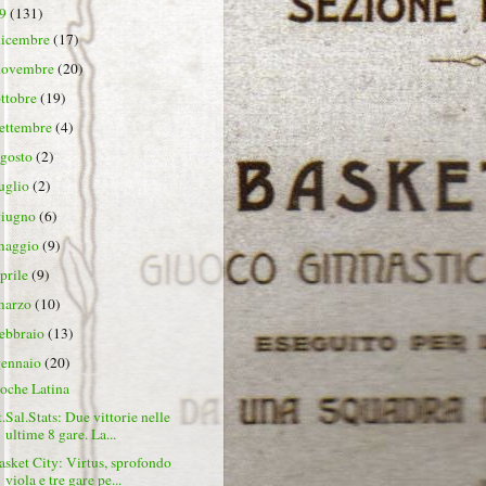
19
(131)
dicembre
(17)
novembre
(20)
ottobre
(19)
settembre
(4)
agosto
(2)
luglio
(2)
giugno
(6)
maggio
(9)
aprile
(9)
marzo
(10)
febbraio
(13)
gennaio
(20)
oche Latina
t.Sal.Stats: Due vittorie nelle
ultime 8 gare. La...
asket City: Virtus, sprofondo
viola e tre gare pe...