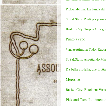
Pick-and-Tom: La banda dei p
St.Sal.Stats: Punti per posses
Basket City: Troppa Omegna
Punto a capo
#unoasettimana Todor Radon
St.Sal.Stats: Aspettando Ma
Da bella a Biella, che brutt
Morositas
Basket City: Black out Virtu
Pick-and-Tom: Il quintetto