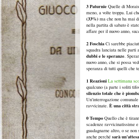
3 Paturnie
Quelle di Morais, 
meno, a volte troppa. Lui che
(33%)
ma che non ha mai da
nella partita di sabato è sta
affare per il nuovo anno, su
2 Foschia
Ci sarebbe piaciut
squadra lanciata nelle parti 
dubbi e le speranze
. Spera
nuovo anno, che si possa ved
speranza di tutti quelli che 
1 Reazioni
La settimana sc
qualcuno (a parte i soliti ti
silenzio totale che è piomb
Un'interrogazione comunale e
È una città str
ravvicinate.
0 Tempo
Quello che è tiran
scadenze ravvicinatissime e p
guadagnarne altro, o se non 
sarà un'attes
anche perché