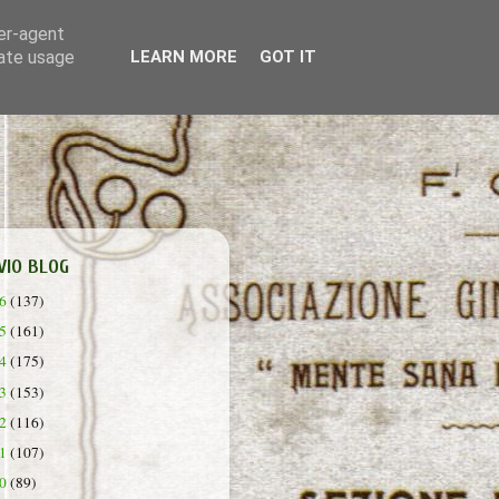
ser-agent
rate usage
LEARN MORE
GOT IT
VIO BLOG
26
(137)
25
(161)
24
(175)
23
(153)
22
(116)
21
(107)
20
(89)