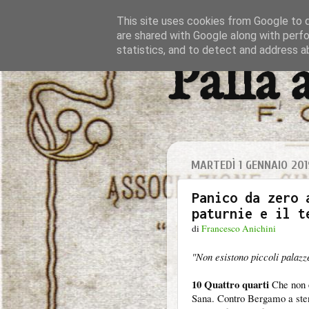
This site uses cookies from Google to de
are shared with Google along with perfo
statistics, and to detect and address a
Palla 
MARTEDÌ 1 GENNAIO 201
Panico da zero 
paturnie e il t
di
Francesco Anichini
"Non esistono piccoli palazz
10 Quattro quarti
Che non è
Sana. Contro Bergamo a sten