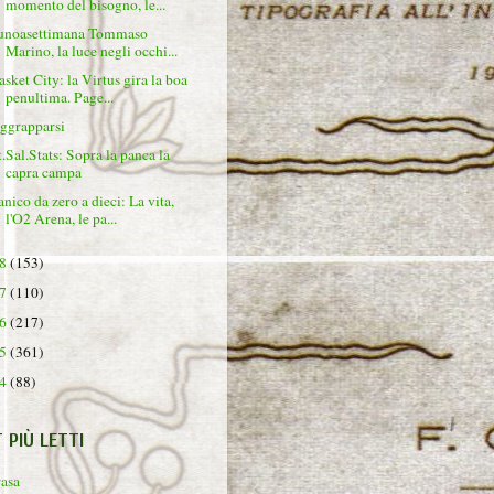
momento del bisogno, le...
unoasettimana Tommaso
Marino, la luce negli occhi...
asket City: la Virtus gira la boa
penultima. Page...
ggrapparsi
t.Sal.Stats: Sopra la panca la
capra campa
anico da zero a dieci: La vita,
l'O2 Arena, le pa...
18
(153)
17
(110)
16
(217)
15
(361)
14
(88)
T PIÙ LETTI
rasa