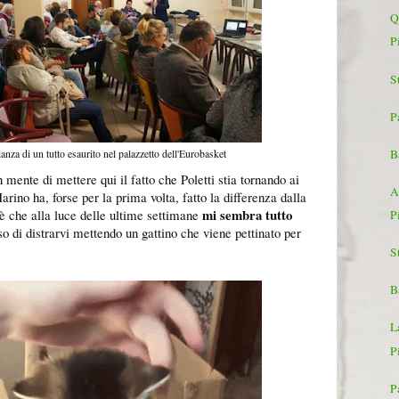
Q
P
St
P
B
nza di un tutto esaurito nel palazzetto dell'Eurobasket
 mente di mettere qui il fatto che Poletti stia tornando ai
A
Marino ha, forse per la prima volta, fatto la differenza dalla
mi sembra tutto
 è che alla luce delle ultime settimane
P
so di distrarvi mettendo un gattino che viene pettinato per
St
B
L
P
P