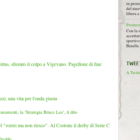
in proro
del nuov
libera 
Promoz
Con la s
accettar
sportiv
Binella 
TWEE
tus, sfiorato il colpo a Vigevano. Pagellone di fine
A Twitte
i, una vita per l'onda giusta
ensamenti, la 'Strategia Bruce Lee', il dito
el "vorrei ma non riesco". Al Costone il derby di Serie C
 freddo