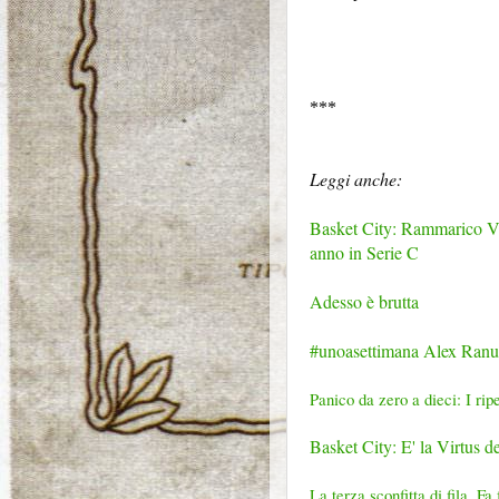
***
Leggi anche:
Basket City: Rammarico Vir
anno in Serie C
Adesso è brutta
#unoasettimana Alex Ranuzz
Panico da zero a dieci: I rip
Basket City: E' la Virtus d
La terza sconfitta di fila. Fa