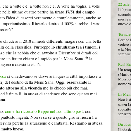
22 azie
che a volte c'è, a volte non c'è. A volte ha voglia, a volte
Il 9 giu
17/51 dal campo
 nelle ultime quattro partite ha tirato
secondo
to l'idea di esserci veramente e completamente, anche se
mesi e 
to importantissimo. Riaverlo dentro al 100% sarebbe il vero
nuovo ca
ccederà?
Tornare 
Perché 
o chiudere il 2018 in modi differenti, magari con una bella
vedere 
lo chiudiamo tra i timori, i
alti della classifica. Purtroppo
è la Men
nze che la nebbia che ci avvolto a Dicembre si diradi col
semplice
ere un futuro chiaro e limpido per la Mens Sana. È la
tengono a questa società.
Real Ba
Un tempo
(Mario) 
orsa
ci chiedevamo se davvero in questa città importasse a
Morrocc
osservando il
fosi) del destino della Mens Sana. Oggi,
nome va 
ato attorno alla vicenda
me lo chiedo più che mai.
d è finita lì, in attesa di scadenze che sono quanto mai
La Mens
ana
.
Non è s
senza L
soprattu
no,
come ha ricordato Beppe nel suo ultimo post
, con
separars
iuttosto ingenti. Non si sa se a questo giro si riuscirà a
servirà perché la situazione è cambiata. Restiamo in attesa,
Da ades
a molto breve
.
Il cda d