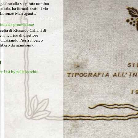
ga fino alla sospirata nomina
o cda, ha formalizzato il via
a Lorenzo Marrugant...
ione da promozione
celta di Riccardo Caliani di
e l'incarico di direttore
o, lasciando Pierfrancesco
libero da mansioni o...
T
r List by pallalcerchio