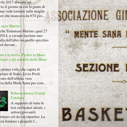
rile 2017 diventa sul
io il giorno in cui la gente di
na vede tornare sulle maglie
sor che mancava da 674 gio...
, ecco Marino
nche Tommaso Marino, quel 27
2014, a versare lacrime uno
alla dell'altro su quello spicchio
et davant...
nte e la storia. Proli e la Mens
lano e gli scudetti della Mens
 prima volta che capita di
arlare di Siena Livio Proli ,
uno dell'ultima vera
ria della Mens Sana per com...
#cheaccademy Crema
Catalani
A supporto di tutte le
tesi sul basket ideale, i
settori giovanili
ntano ciò da cui ripartire. La
cui fondare i progetti f...