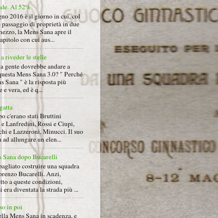
nde. Al 52%
gno 2016 è il giorno in cui, col
 passaggio di proprietà in due
mezzo, la Mens Sana apre il
pitolo con cui aus...
a riveder le stelle
la gente dovrebbe andare a
questa Mens Sana 3.0? " Perché
s Sana " è la risposta più
 e vera, ed è q...
gatta
 c'erano stati Bruttini
e Lanfredini, Rossi e Ciupi,
hi e Lazzeroni, Minucci. Il suo
ad allungare un elen...
 Sana dopo Bucarelli
bagliato costruire una squadra
orenzo Bucarelli. Anzi,
tto a queste condizioni,
i era diventata la strada più ...
so in poi
ella Mens Sana in scadenza, e