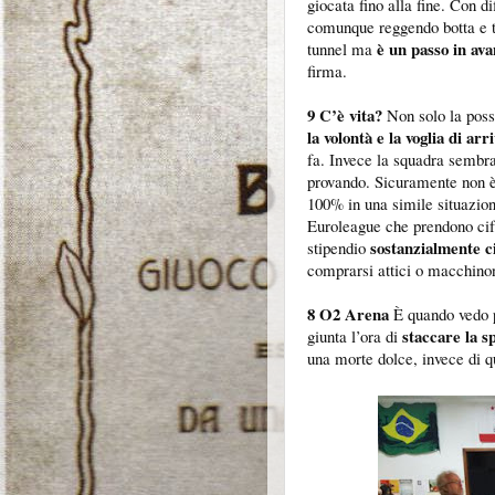
giocata fino alla fine. Con 
comunque reggendo botta e ti
è un passo in ava
tunnel ma
firma.
9 C’è vita?
Non solo la possi
la volontà e la voglia di ar
fa. Invece la squadra sembr
provando. Sicuramente non è 
100% in una simile situazion
Euroleague che prendono cifr
sostanzialmente 
stipendio
comprarsi attici o macchinon
8 O2 Arena
È quando vedo p
staccare la sp
giunta l’ora di
una morte dolce, invece di qu