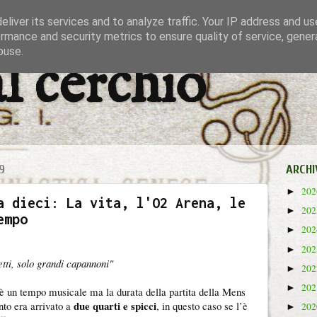
liver its services and to analyze traffic. Your IP address and u
rmance and security metrics to ensure quality of service, gene
buse.
al cerchio
9
ARCHI
20
►
a dieci: La vita, l'O2 Arena, le
20
►
empo
20
►
20
►
etti, solo grandi capannoni"
20
►
20
►
 un tempo musicale ma la durata della partita della Mens
due quarti e spicci
to era arrivato a
, in questo caso se l’è
20
►