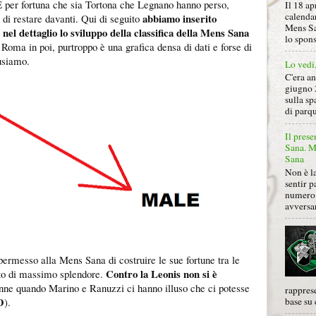
E per fortuna che sia Tortona che Legnano hanno perso,
Il 18 ap
calendar
abbiamo inserito
i restare davanti. Qui di seguito
Mens Sa
 nel dettaglio lo sviluppo della classifica della Mens Sana
lo spon
s Roma in poi, purtroppo è una grafica densa di dati e forse di
cusiamo.
Lo vedi
C'era a
giugno 
sulla sp
di parqu
Il prese
Sana. Mi
Sana
Non è la
sentir p
numero 
avversa
 permesso alla Mens Sana di costruire le sue fortune tra le
Contro la Leonis non si è
o di massimo splendore.
anne quando Marino e Ranuzzi ci hanno illuso che ci potesse
rapprese
O
base su 
).