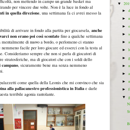
difficoltà, non mettendo in campo un grande basket ma
20
▼
rando per vincere due volte. Non è la luce in fondo al
►
nti in quella direzione
, una settimana fa ci avrei messo la
►
►
anche
bilità di arrivare in fondo alla partita per giocarsela,
►
rivarci non erano poi così scontate
fino a qualche settimana
a mentalmente di nuovo a bordo, o perlomeno ci stanno
►
nemmeno facile per loro giocare ed esserci con la testa al
►
e. Consideriamo sempre che non si parla di giocatori di
►
e stratosferiche, ma di giocatori che con i soldi dello
ci campano
, sicuramente bene ma senza nemmeno
►
i.
►
►
alazzetti come quella della Leonis che mi convinco che sia
ina alla pallacanestro professionistica in Italia
e darle
►
esta terribile agonia rantolante.
▼
N
S
B