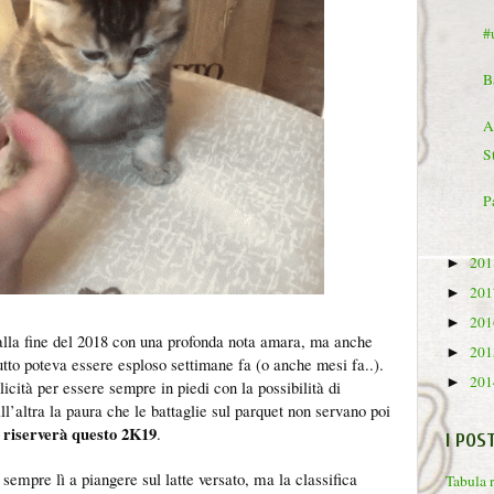
#
B
A
S
P
20
►
20
►
20
►
alla fine del 2018 con una profonda nota amara, ma anche
20
►
tto poteva essere esploso settimane fa (o anche mesi fa..).
20
►
licità per essere sempre in piedi con la possibilità di
l’altra la paura che le battaglie sul parquet non servano poi
 riserverà questo 2K19
.
I POS
sempre lì a piangere sul latte versato, ma la classifica
Tabula 