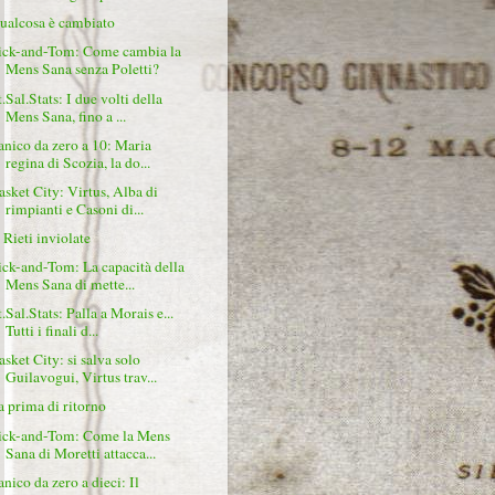
ualcosa è cambiato
ick-and-Tom: Come cambia la
Mens Sana senza Poletti?
.Sal.Stats: I due volti della
Mens Sana, fino a ...
anico da zero a 10: Maria
regina di Scozia, la do...
asket City: Virtus, Alba di
rimpianti e Casoni di...
 Rieti inviolate
ick-and-Tom: La capacità della
Mens Sana di mette...
.Sal.Stats: Palla a Morais e...
Tutti i finali d...
asket City: si salva solo
Guilavogui, Virtus trav...
a prima di ritorno
ick-and-Tom: Come la Mens
Sana di Moretti attacca...
anico da zero a dieci: Il