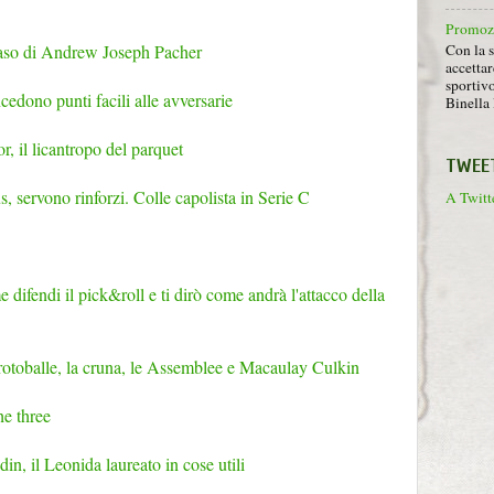
Promoz
Con la s
caso di Andrew Joseph Pacher
accettar
sportiv
cedono punti facili alle avversarie
Binella 
, il licantropo del parquet
TWEE
, servono rinforzi. Colle capolista in Serie C
A Twitte
ifendi il pick&roll e ti dirò come andrà l'attacco della
 rotoballe, la cruna, le Assemblee e Macaulay Culkin
he three
n, il Leonida laureato in cose utili