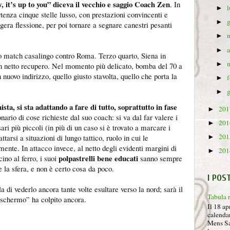
, it’s up to you” diceva il vecchio e saggio Coach Zen
. In
►
enza cinque stelle lusso, con prestazioni convincenti e
►
gera flessione, per poi tornare a segnare canestri pesanti
►
►
 match casalingo contro Roma. Terzo quarto, Siena in
►
in netto recupero. Nel momento più delicato, bomba del 70 a
 nuovo indirizzo, quello giusto stavolta, quello che porta la
►
►
ta, si sta adattando a fare di tutto, soprattutto in fase
20
►
ario di cose richieste dal suo coach: si va dal far valere i
20
►
ari più piccoli (in più di un caso si è trovato a marcare i
20
tarsi a situazioni di lungo tattico, ruolo in cui le
►
lmente. In attacco invece, al netto degli evidenti margini di
20
►
polpastrelli bene educati
ino al ferro, i suoi
sanno sempre
la sfera, e non è certo cosa da poco.
I POS
a di vederlo ancora tante volte esultare verso la nord; sarà il
Tabula 
schermo” ha colpito ancora.
Il 18 ap
calendar
Mens Sa