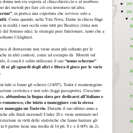
la donna non era esposta al chiacchiericcio e al morboso
20
►
Uno dei metodi per fare ciò era inventarsi un’altra
20
▼
hermo”
, in pratica una copertura che servisse solo a
utti
. Come quando, nella Vita Nova, Dante in chiesa finge
▼
a in realtà i suoi occhi sono tutti per Beatrice (rima non
B
te dal Sommo nda); la strategia pare funzionare, tanto che a
oltanto l’Alighieri.
A
#
nica di distrazione non viene usata più soltanto per le
he in altri contesti, come ad esempio da Moretti sul
P
“uomo schermo”
rlo, il coach è solito utilizzare il suo
 di sé gli sguardi degli altri e libera il gioco per le varie
B
.
La
cui tutti si fanno gli scherzi (1/4/97), Todor è montenegrino
azione cestistica e non solo (leggi passaporto). Cresciuto
abbandona la lingua slava per dedicarsi all’italiano e
rra,
P
o romanesco, che inizia a maneggiare con la stessa
ier maneggia un Tastevin.
Durante il suo ultimo anno a
S
che alle finali nazionali Under 20 e viene nominato nel
stazione in virtù delle statistiche che fanno lustrare gli
B
(in 6 partite tiene una media di 14 pti, 8 r. e il 60% da 2).