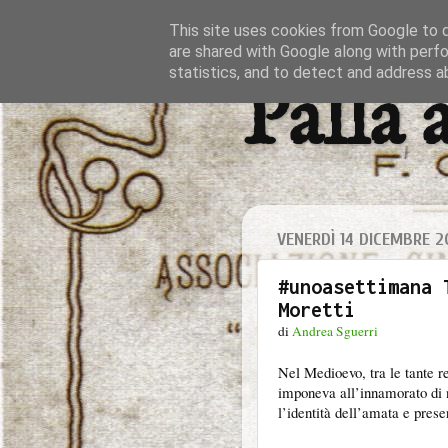
This site uses cookies from Google to de
are shared with Google along with perfo
statistics, and to detect and address a
Palla 
VENERDÌ 14 DICEMBRE 2
#unoasettimana 
Moretti
di
Andrea Sguerri
Nel Medioevo, tra le tante r
imponeva all’innamorato di 
l’identità dell’amata e prese