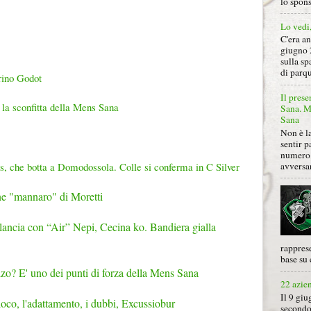
lo spon
Lo vedi
C'era a
giugno 
sulla sp
di parqu
rino Godot
Il prese
a la sconfitta della Mens Sana
Sana. Mi
Sana
Non è la
sentir p
numero 
avversa
s, che botta a Domodossola. Colle si conferma in C Silver
ne "mannaro" di Moretti
ilancia con “Air” Nepi, Cecina ko. Bandiera gialla
rapprese
base su 
alzo? E' uno dei punti di forza della Mens Sana
22 azie
Il 9 giu
gioco, l'adattamento, i dubbi, Excussiobur
secondo