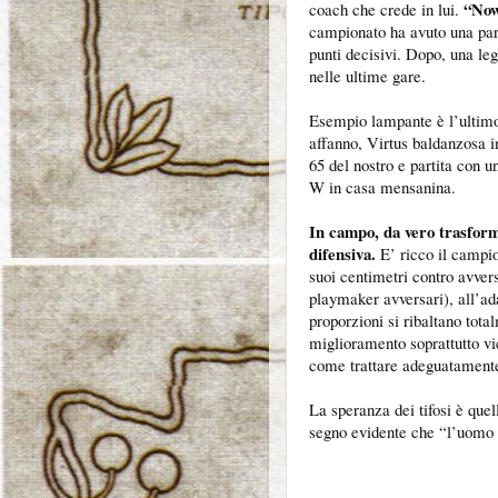
“Now
coach che crede in lui.
campionato ha avuto una part
punti decisivi. Dopo, una leg
nelle ultime gare.
Esempio lampante è l’ultimo
affanno, Virtus baldanzosa 
65 del nostro e partita con un
W in casa mensanina.
In campo, da vero trasformis
difensiva.
E’ ricco il campion
suoi centimetri contro avvers
playmaker avversari), all’adat
proporzioni si ribaltano tota
miglioramento soprattutto vic
come trattare adeguatamente 
La speranza dei tifosi è quell
segno evidente che “l’uomo 