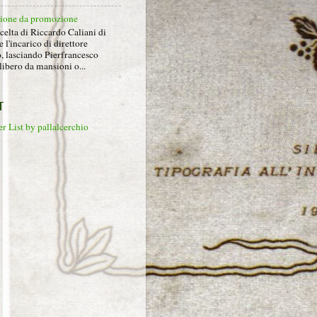
ione da promozione
celta di Riccardo Caliani di
e l'incarico di direttore
o, lasciando Pierfrancesco
libero da mansioni o...
T
r List by pallalcerchio