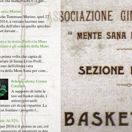
sor che mancava da 674 gio...
, ecco Marino
nche Tommaso Marino, quel 27
2014, a versare lacrime uno
alla dell'altro su quello spicchio
et davant...
nte e la storia. Proli e la Mens
lano e gli scudetti della Mens
 prima volta che capita di
arlare di Siena Livio Proli ,
uno dell'ultima vera
ria della Mens Sana per com...
#cheaccademy Crema
Catalani
A supporto di tutte le
tesi sul basket ideale, i
settori giovanili
ntano ciò da cui ripartire. La
cui fondare i progetti f...
nde. Al 52%
gno 2016 è il giorno in cui, col
 passaggio di proprietà in due