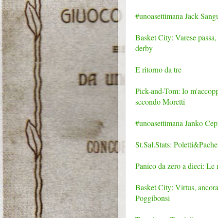
#unoasettimana Jack Sangui
Basket City: Varese passa, 
derby
E ritorno da tre
Pick-and-Tom: Io m'accoppio
secondo Moretti
#unoasettimana Janko Cepic
St.Sal.Stats: Poletti&Pache
Panico da zero a dieci: Le 
Basket City: Virtus, ancora
Poggibonsi