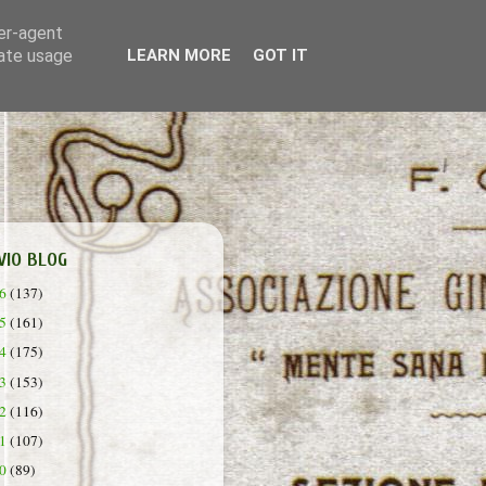
ser-agent
rate usage
LEARN MORE
GOT IT
VIO BLOG
26
(137)
25
(161)
24
(175)
23
(153)
22
(116)
21
(107)
20
(89)