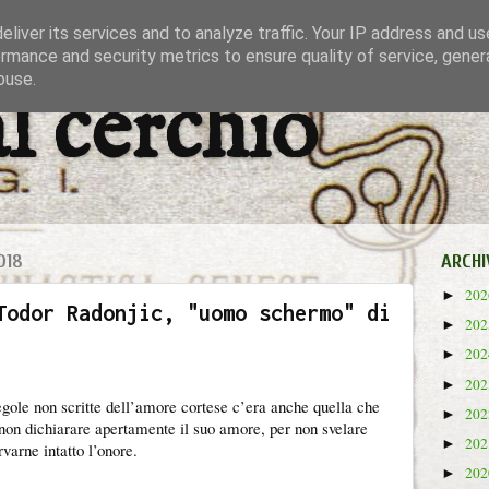
liver its services and to analyze traffic. Your IP address and u
rmance and security metrics to ensure quality of service, gene
buse.
al cerchio
018
ARCHI
20
►
Todor Radonjic, "uomo schermo" di
20
►
20
►
20
►
egole non scritte dell’amore cortese c’era anche quella che
20
►
non dichiarare apertamente il suo amore, per non svelare
20
►
rvarne intatto l’onore.
20
►