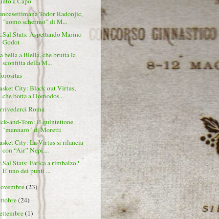
unto a Capo
unoasettimana Todor Radonjic,
"uomo schermo" di M...
t.Sal.Stats: Aspettando Marino
Godot
a bella a Biella, che brutta la
sconfitta della M...
orositas
asket City: Black out Virtus,
che botta a Domodos...
rrivederci Roma
ick-and-Tom: Il quintettone
"mannaro" di Moretti
asket City: La Virtus si rilancia
con “Air” Nepi,...
t.Sal.Stats: Fatica a rimbalzo?
E' uno dei punti ...
novembre
(23)
ottobre
(24)
settembre
(1)