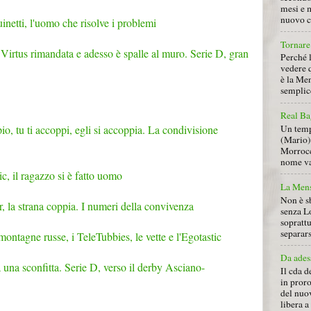
mesi e 
nuovo ca
netti, l'uomo che risolve i problemi
Tornare 
Virtus rimandata e adesso è spalle al muro. Serie D, gran
Perché 
vedere 
è la Men
semplice
Real Ba
, tu ti accoppi, egli si accoppia. La condivisione
Un tempo
(Mario) 
Morrocc
nome va 
, il ragazzo si è fatto uomo
La Mens
Non è s
r, la strana coppia. I numeri della convivenza
senza L
soprattu
separars
montagne russe, i TeleTubbies, le vette e l'Egotastic
Da ades
 una sconfitta. Serie D, verso il derby Asciano-
Il cda d
in proro
del nuov
libera 