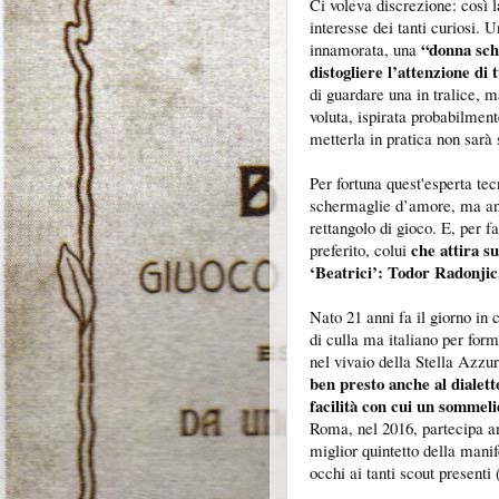
Ci voleva discrezione: così 
interesse dei tanti curiosi. 
“donna sc
innamorata, una
distogliere l’attenzione di t
di guardare una in tralice, m
voluta, ispirata probabilmen
metterla in pratica non sarà s
Per fortuna quest'esperta tec
schermaglie d’amore, ma anc
rettangolo di gioco. E, per fa
che attira su
preferito, colui
‘Beatrici’: Todor Radonjic
Nato 21 anni fa il giorno in 
di culla ma italiano per form
nel vivaio della Stella Azzu
ben presto anche al dialett
facilità con cui un sommel
Roma, nel 2016, partecipa an
miglior quintetto della manife
occhi ai tanti scout presenti 