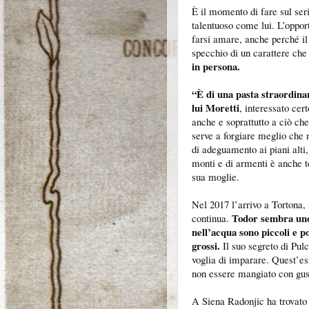
È il momento di fare sul seri
talentuoso come lui. L’oppor
farsi amare, anche perché il 
specchio di un carattere ch
in persona.
“È di una pasta straordinar
lui Moretti
, interessato cer
anche e soprattutto a ciò ch
serve a forgiare meglio che n
di adeguamento ai piani alti,
monti e di armenti è anche 
sua moglie.
Nel 2017 l’arrivo a Tortona, 
Todor sembra uno 
continua.
nell’acqua sono piccoli e po
grossi.
Il suo segreto di Pul
voglia di imparare. Quest’es
non essere mangiato con gus
A Siena Radonjic ha trovato l