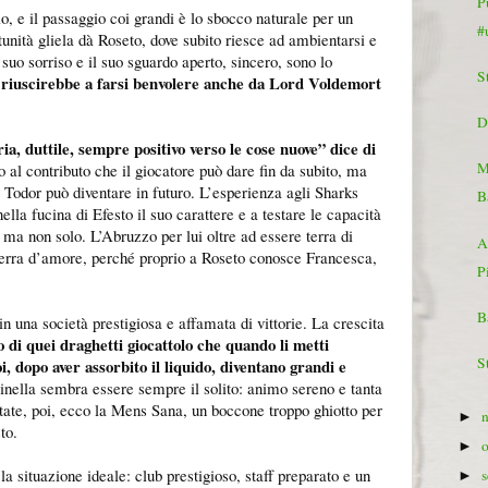
P
o, e il passaggio coi grandi è lo sbocco naturale per un
#
tunità gliela dà Roseto, dove subito riesce ad ambientarsi e
suo sorriso e il suo sguardo aperto, sincero, sono lo
S
riuscirebbe a farsi benvolere anche da Lord Voldemort
e
D
ia, duttile, sempre positivo verso le cose nuove” dice di
M
to al contributo che il giocatore può dare fin da subito, ma
e Todor può diventare in futuro. L’esperienza agli Sharks
B
ella fucina di Efesto il suo carattere e a testare le capacità
 ma non solo. L’Abruzzo per lui oltre ad essere terra di
A
terra d’amore, perché proprio a Roseto conosce Francesca,
P
B
in una società prestigiosa e affamata di vittorie. La crescita
di quei draghetti giocattolo che quando li metti
S
i, dopo aver assorbito il liquido, diventano grandi e
cinella sembra essere sempre il solito: animo sereno e tanta
tate, poi, ecco la Mens Sana, un boccone troppo ghiotto per
►
to.
►
a situazione ideale: club prestigioso, staff preparato e un
►