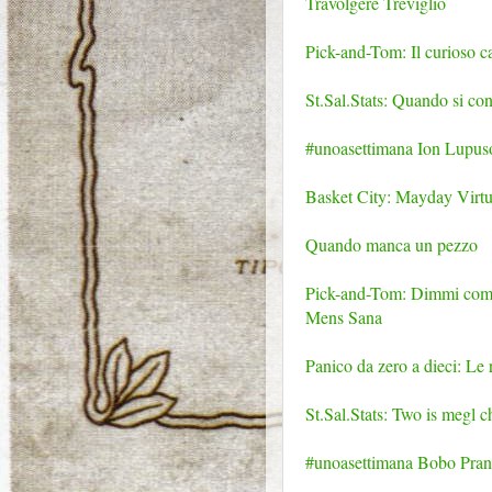
Travolgere Treviglio
Pick-and-Tom: Il curioso 
St.Sal.Stats: Quando si con
#unoasettimana Ion Lupusor
Basket City: Mayday Virtus
Quando manca un pezzo
Pick-and-Tom: Dimmi come d
Mens Sana
Panico da zero a dieci: Le
St.Sal.Stats: Two is megl c
#unoasettimana Bobo Prandi