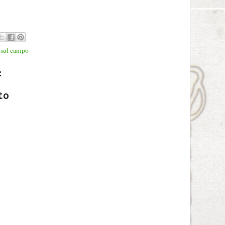
,
sul campo
:
to