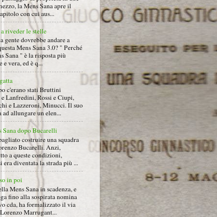
mezzo, la Mens Sana apre il
pitolo con cui aus...
a riveder le stelle
la gente dovrebbe andare a
questa Mens Sana 3.0? " Perché
s Sana " è la risposta più
 e vera, ed è q...
gatta
 c'erano stati Bruttini
e Lanfredini, Rossi e Ciupi,
hi e Lazzeroni, Minucci. Il suo
ad allungare un elen...
 Sana dopo Bucarelli
bagliato costruire una squadra
orenzo Bucarelli. Anzi,
tto a queste condizioni,
i era diventata la strada più ...
so in poi
ella Mens Sana in scadenza, e
ga fino alla sospirata nomina
o cda, ha formalizzato il via
a Lorenzo Marrugant...