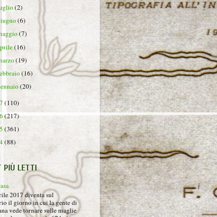
luglio
(2)
giugno
(6)
maggio
(7)
aprile
(16)
marzo
(19)
febbraio
(16)
gennaio
(20)
17
(110)
16
(217)
15
(361)
14
(88)
T PIÙ LETTI
rasa
rile 2017 diventa sul
io il giorno in cui la gente di
na vede tornare sulle maglie