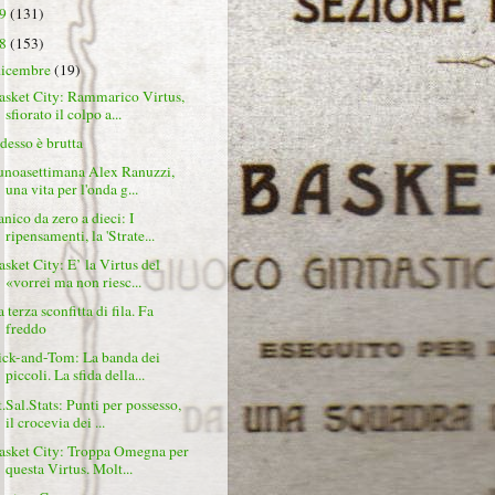
19
(131)
18
(153)
dicembre
(19)
asket City: Rammarico Virtus,
sfiorato il colpo a...
desso è brutta
unoasettimana Alex Ranuzzi,
una vita per l'onda g...
anico da zero a dieci: I
ripensamenti, la 'Strate...
asket City: E’ la Virtus del
«vorrei ma non riesc...
 terza sconfitta di fila. Fa
freddo
ick-and-Tom: La banda dei
piccoli. La sfida della...
t.Sal.Stats: Punti per possesso,
il crocevia dei ...
asket City: Troppa Omegna per
questa Virtus. Molt...