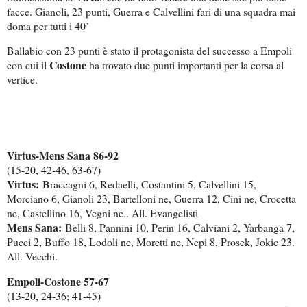
facce. Gianoli, 23 punti, Guerra e Calvellini fari di una squadra mai
doma per tutti i 40’
Ballabio con 23 punti è stato il protagonista del successo a Empoli
Costone
con cui il
ha trovato due punti importanti per la corsa al
vertice.
Virtus-Mens Sana 86-92
(15-20, 42-46, 63-67)
Virtus:
Braccagni 6, Redaelli, Costantini 5, Calvellini 15,
Morciano 6, Gianoli 23, Bartelloni ne, Guerra 12, Cini ne, Crocetta
ne, Castellino 16, Vegni ne.. All. Evangelisti
Mens Sana:
Belli 8, Pannini 10, Perin 16, Calviani 2, Yarbanga 7,
Pucci 2, Buffo 18, Lodoli ne, Moretti ne, Nepi 8, Prosek, Jokic 23
.
All. Vecchi.
Empoli-Costone 57-67
(13-20, 24-36; 41-45)