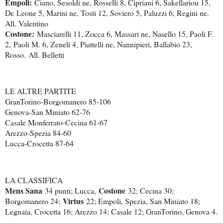
Empoli:
Ciano, Sesoldi ne, Rosselli 8, Cipriani 6, Sakellariou 15,
De
Leone 5, Marini ne, Tosti 12, Soviero 5, Paluzzi 6, Regini ne
.
All. Valentino
Costone:
Masciarelli 11, Zocca 6, Massari ne, Nasello 15, Paoli F.
2,
Paoli M. 6, Zeneli 4, Piattelli ne, Nannipieri, Ballabio 23,
Rosso.
All. Belletti
LE ALTRE PARTITE
GranTorino-Borgomanero 85-106
Genova-San Miniato 62-76
Casale Monferrato-Cecina 61-67
Arezzo-Spezia 84-60
Lucca-Crocetta 87-64
LA CLASSIFICA
Mens Sana
Costone
34 punti; Lucca,
32; Cecina 30;
Virtus
Borgomanero 24;
22; Empoli, Spezia, San Miniato 18;
Legnaia, Crocetta 16; Arezzo 14; Casale 12; GranTorino, Genova 4.