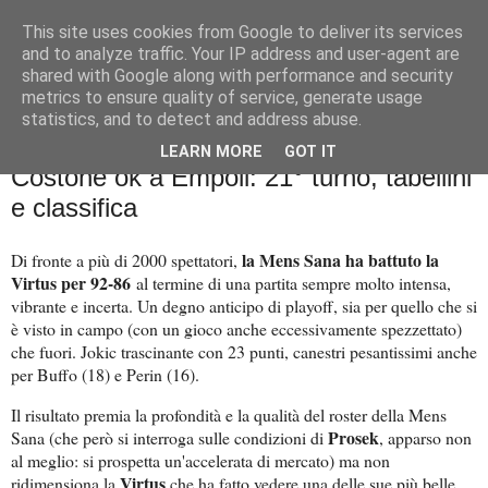
This site uses cookies from Google to deliver its services
Palla al cerchio
and to analyze traffic. Your IP address and user-agent are
shared with Google along with performance and security
metrics to ensure quality of service, generate usage
statistics, and to detect and address abuse.
domenica 22 febbraio 2026
Mens Sana di forza sulla Virtus.
LEARN MORE
GOT IT
Costone ok a Empoli: 21° turno, tabellini
e classifica
la Mens Sana ha battuto la
Di fronte a più di 2000 spettatori,
Virtus per 92-86
al termine di una partita sempre molto intensa,
vibrante e incerta. Un degno anticipo di playoff, sia per quello che si
è visto in campo (con un gioco anche eccessivamente spezzettato)
che fuori. Jokic trascinante con 23 punti, canestri pesantissimi anche
per Buffo (18) e Perin (16).
Il risultato premia la profondità e la qualità del roster della Mens
Prosek
Sana (che però si interroga sulle condizioni di
, apparso non
al meglio: si prospetta un'accelerata di mercato) ma non
Virtus
ridimensiona la
che ha fatto vedere una delle sue più belle