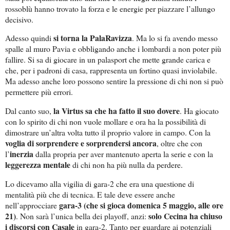
rossoblù hanno trovato la forza e le energie per piazzare l’allungo
decisivo.
si torna la PalaRavizza
Adesso quindi
. Ma lo si fa avendo messo
spalle al muro Pavia e obbligando anche i lombardi a non poter più
fallire. Si sa di giocare in un palasport che mette grande carica e
che, per i padroni di casa, rappresenta un fortino quasi inviolabile.
Ma adesso anche loro possono sentire la pressione di chi non si può
permettere più errori.
la Virtus sa che ha fatto il suo dovere
Dal canto suo,
. Ha giocato
con lo spirito di chi non vuole mollare e ora ha la possibilità di
dimostrare un’altra volta tutto il proprio valore in campo. Con la
voglia di sorprendere e sorprendersi ancora
, oltre che con
inerzia
l’
dalla propria per aver mantenuto aperta la serie e con la
leggerezza mentale
di chi non ha più nulla da perdere.
Lo dicevamo alla vigilia di gara-2 che era una questione di
mentalità più che di tecnica. E tale deve essere anche
gara-3 (che si gioca domenica 5 maggio, alle ore
nell’approcciare
21)
solo Cecina ha chiuso
. Non sarà l’unica bella dei playoff, anzi:
i discorsi con Casale
in gara-2. Tanto per guardare ai potenziali