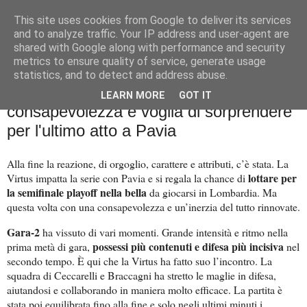
This site uses cookies from Google to deliver its services
Palla al cerchio
and to analyze traffic. Your IP address and user-agent are
shared with Google along with performance and security
metrics to ensure quality of service, generate usage
statistics, and to detect and address abuse.
venerdì 3 maggio 2024
Reazione Virtus: leggerezza,
LEARN MORE
GOT IT
consapevolezza e voglia di sorprendere
per l'ultimo atto a Pavia
Alla fine la reazione, di orgoglio, carattere e attributi, c’è stata. La
lottare per
Virtus impatta la serie con Pavia e si regala la chance di
la semifinale playoff nella bella
da giocarsi in Lombardia. Ma
questa volta con una consapevolezza e un’inerzia del tutto rinnovate.
Gara-2
ha vissuto di vari momenti. Grande intensità e ritmo nella
possessi più contenuti e difesa più incisiva
prima metà di gara,
nel
secondo tempo. È qui che la Virtus ha fatto suo l’incontro. La
squadra di Ceccarelli e Braccagni ha stretto le maglie in difesa,
aiutandosi e collaborando in maniera molto efficace. La partita è
stata poi equilibrata fino alla fine e solo negli ultimi minuti i