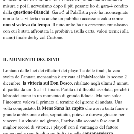
misura e poi il nervosismo dopo il più pesante ko di gara-4 condito
questione-Bianchi
dalla
. Gara-5 al PalaEstra però ha riconsegnato
come
non solo la vittoria ma anche un pubblico accesso e caldo
non si vedeva da tempo
. Il tutto unito ha un crescente entusiasmo
con cui è stata affrontata la proibitiva (sulla carta, valori tecnici alla
mano) finale derby col Costone.
IL MOMENTO DECISIVO
Lontano dalle luci dei riflettori dei playoff e delle finali, la vera
svolta dell’annata mensanina è arrivata al PalaMacchia lo scorso 2
la vittoria sul Don Bosco
dicembre:
, ribaltato negli ultimi 3 minuti
di partita da un -6 al +1 finale. Partita di difficoltà assoluta, perché i
labronici erano in un momento di grande fiducia. Ma non solo:
l’incontro
valeva il primato al termine del girone di andata. Una
la Mens Sana ha capito
volta conquistato,
che aveva tanta fame e
grande ambizione e che, soprattutto, poteva e doveva giocare per
vincere. La vittoria nel girone, l’arrivo alla seconda fase con il
miglior record di vittorie, i playoff con il vantaggio del fattore
consapevolezza
campo nelle semifinali sono figli di quella