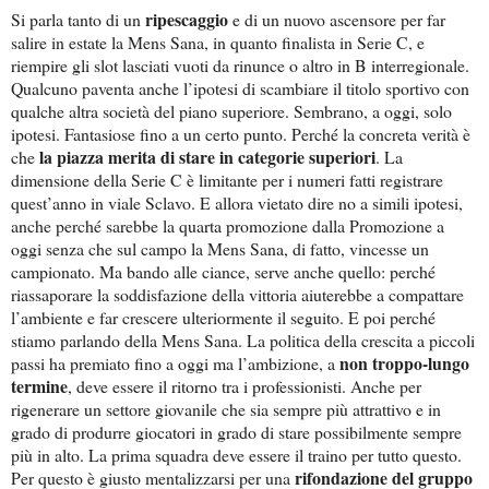
ripescaggio
Si parla tanto di un
e di un nuovo ascensore per far
salire in estate la Mens Sana, in quanto finalista in Serie C, e
riempire gli slot lasciati vuoti da rinunce o altro in B interregionale.
Qualcuno paventa anche l’ipotesi di scambiare il titolo sportivo con
qualche altra società del piano superiore. Sembrano, a oggi, solo
ipotesi. Fantasiose fino a un certo punto. Perché la concreta verità è
la piazza merita di stare in categorie superiori
che
. La
dimensione della Serie C è limitante per i numeri fatti registrare
quest’anno in viale Sclavo. E allora vietato dire no a simili ipotesi,
anche perché sarebbe la quarta promozione dalla Promozione a
oggi senza che sul campo la Mens Sana, di fatto, vincesse un
campionato. Ma bando alle ciance, serve anche quello: perché
riassaporare la soddisfazione della vittoria aiuterebbe a compattare
l’ambiente e far crescere ulteriormente il seguito. E poi perché
stiamo parlando della Mens Sana. La politica della crescita a piccoli
non troppo-lungo
passi ha premiato fino a oggi ma l’ambizione, a
termine
, deve essere il ritorno tra i professionisti. Anche per
rigenerare un settore giovanile che sia sempre più attrattivo e in
grado di produrre giocatori in grado di stare possibilmente sempre
più in alto. La prima squadra deve essere il traino per tutto questo.
rifondazione del gruppo
Per questo è giusto mentalizzarsi per una