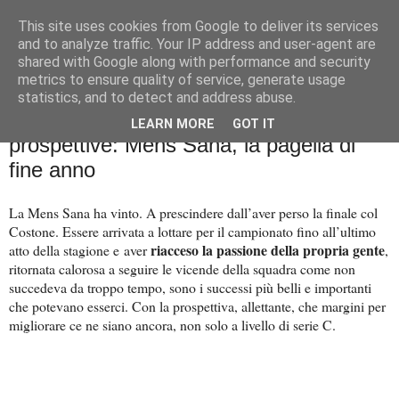
This site uses cookies from Google to deliver its services
Palla al cerchio
and to analyze traffic. Your IP address and user-agent are
shared with Google along with performance and security
metrics to ensure quality of service, generate usage
statistics, and to detect and address abuse.
giovedì 30 maggio 2024
La chiave, i protagonisti, i momenti, le
LEARN MORE
GOT IT
prospettive: Mens Sana, la pagella di
fine anno
La Mens Sana ha vinto. A prescindere dall’aver perso la finale col
Costone. Essere arrivata a lottare per il campionato fino all’ultimo
riacceso la passione della propria gente
atto della stagione e
aver
,
ritornata calorosa a seguire le vicende della squadra come non
succedeva da troppo tempo, sono i successi più belli e importanti
che potevano esserci. Con la prospettiva, allettante, che margini per
migliorare ce ne siano ancora, non solo a livello di serie C.