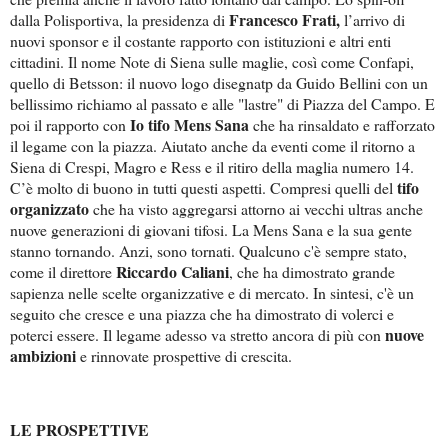
Francesco Frati,
dalla Polisportiva, la presidenza di
l’arrivo di
nuovi sponsor e il costante rapporto con istituzioni e altri enti
cittadini. Il nome Note di Siena sulle maglie, così come Confapi,
quello di Betsson: il nuovo logo disegnatp da Guido Bellini con un
bellissimo richiamo al passato e alle "lastre" di Piazza del Campo. E
Io tifo Mens Sana
poi il rapporto con
che ha rinsaldato e rafforzato
il legame con la piazza. Aiutato anche da eventi come il ritorno a
Siena di Crespi, Magro e Ress e il ritiro della maglia numero 14.
tifo
C’è molto di buono in tutti questi aspetti. Compresi quelli del
organizzato
che ha visto aggregarsi attorno ai vecchi ultras anche
nuove generazioni di giovani tifosi. La Mens Sana e la sua gente
stanno tornando. Anzi, sono tornati. Qualcuno c'è sempre stato,
Riccardo Caliani
come il direttore
, che ha dimostrato grande
sapienza nelle scelte organizzative e di mercato. In sintesi, c'è un
seguito che cresce e una piazza che ha dimostrato di volerci e
nuove
poterci essere. Il legame adesso va stretto ancora di più con
ambizioni
e rinnovate prospettive di crescita.
LE PROSPETTIVE