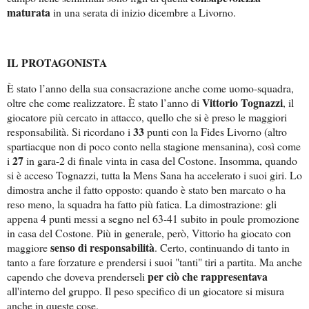
maturata
in una serata di inizio dicembre a Livorno.
IL PROTAGONISTA
È stato l’anno della sua consacrazione anche come uomo-squadra,
Vittorio Tognazzi
oltre che come realizzatore. È stato l’anno di
, il
giocatore più cercato in attacco, quello che si è preso le maggiori
33
responsabilità. Si ricordano i
punti con la Fides Livorno (altro
spartiacque non di poco conto nella stagione mensanina), così come
27
i
in gara-2 di finale vinta in casa del Costone. Insomma, quando
si è acceso Tognazzi, tutta la Mens Sana ha accelerato i suoi giri. Lo
dimostra anche il fatto opposto: quando è stato ben marcato o ha
reso meno, la squadra ha fatto più fatica. La dimostrazione: gli
appena 4 punti messi a segno nel 63-41 subito in poule promozione
in casa del Costone. Più in generale, però, Vittorio ha giocato con
senso di responsabilità
maggiore
. Certo, continuando di tanto in
tanto a fare forzature e prendersi i suoi "tanti" tiri a partita. Ma anche
per ciò che rappresentava
capendo che doveva prenderseli
all'interno del gruppo. Il peso specifico di un giocatore si misura
anche in queste cose.