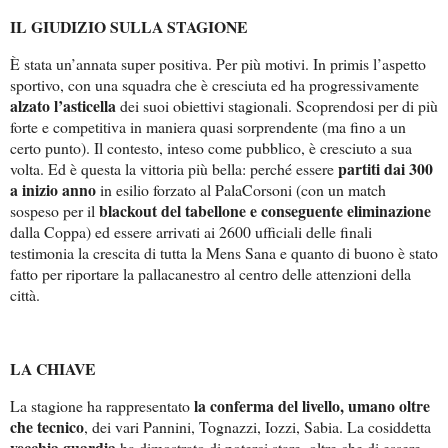
IL GIUDIZIO SULLA STAGIONE
È stata un’annata super positiva. Per più motivi. In primis l’aspetto
sportivo, con una squadra che è cresciuta ed ha progressivamente
alzato l’asticella
dei suoi obiettivi stagionali. Scoprendosi per di più
forte e competitiva in maniera quasi sorprendente (ma fino a un
certo punto). Il contesto, inteso come pubblico, è cresciuto a sua
partiti dai 300
volta. Ed è questa la vittoria più bella: perché essere
a inizio anno
in esilio forzato al PalaCorsoni (con un match
blackout del tabellone e conseguente eliminazione
sospeso per il
dalla Coppa) ed essere arrivati ai 2600 ufficiali delle finali
testimonia la crescita di tutta la Mens Sana e quanto di buono è stato
fatto per riportare la pallacanestro al centro delle attenzioni della
città.
LA CHIAVE
la conferma del livello, umano oltre
La stagione ha rappresentato
che tecnico
, dei vari Pannini, Tognazzi, Iozzi, Sabia. La cosiddetta
vecchia guardia
ha dimostrato di poterci stare, oltre che di essere