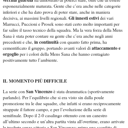
esponenzialmente maturata. Gente che c’era anche nelle categorie
inferiori e che ha dato prova di poter stare, anche in maniera
Gli innesti estivi
decisiva, ai massimi livelli regionali.
dei vari
Marrucci, Puccioni e Prosek sono stati certo molto importanti per
far salire il tasso tecnico della squadra. Ma la vera forza della Mens
Sana è stata poter contare su gente che c’era anche negli anni
in continuità
precedenti e che,
con quanto fatto prima, ha
attaccamento e
cementificato il gruppo, portando avanti valori di
orgoglio
per i colori della Mens Sana che hanno contagiato
positivamente tutto l’ambiente.
IL MOMENTO PIÙ DIFFICILE
San Vincenzo
La serie con
è stata drammatica (sportivamente
parlando). Per l’equilibrio che si era visto sin dalla poule
promozione tra le due squadre, che infatti si erano reciprocamente
strappate il fattore campo, e per l’evoluzione della serie di
semifinale. Dopo il 2-0 casalingo ottenuto con un canestro
all’ultimo secondo e un’altra partita vinta all’overtime, erano arrivate
le trasferte senza vittoria a San Vincenzo: prima una sconfitta di