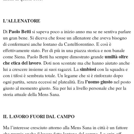
L'ALLENATORE
Paolo Betti
Di
si sapeva poco a inizio anno ma se ne sentiva parlare
un gran bene. Si diceva che fosse un allenatore che aveva bisogno
di confermarsi anche lontano da Castelfiorentino. E così è
effettivamente stato. Per di più in una piazza storica e non banale
umiltà oltre
come Siena. Paolo Betti ha sempre dimostrato grande
che etica del lavoro
. Doti non scontate ma che hanno aiutato anche
simbiosi
lui a crescere insieme ai suoi ragazzi. La
con la squadra e
con i tifosi è sembrata totale. Un legame che si è rinforzato dopo
l’uomo giusto
ogni partita, senza eccessi né platealità. Era
nel posto
giusto al momento giusto. Sia per lui a livello personale che per la
storia attuale della Mens Sana.
IL LAVORO FUORI DAL CAMPO
Ma l’interesse cresciuto attorno alla Mens Sana in città è un fattore
che premia anche il lavoro fatto lontano dal campo. Lo spin-off