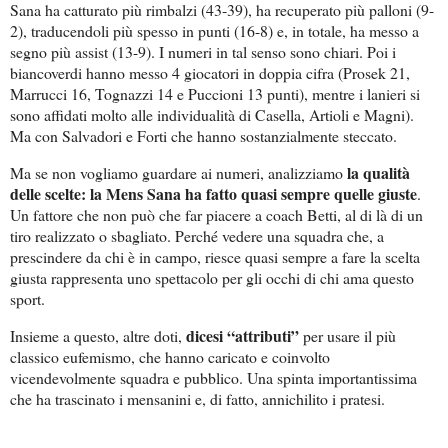
Sana ha catturato più rimbalzi (43-39), ha recuperato più palloni (9-
2), traducendoli più spesso in punti (16-8) e, in totale, ha messo a
segno più assist (13-9). I numeri in tal senso sono chiari. Poi i
biancoverdi hanno messo 4 giocatori in doppia cifra (Prosek 21,
Marrucci 16, Tognazzi 14 e Puccioni 13 punti), mentre i lanieri si
sono affidati molto alle individualità di Casella, Artioli e Magni).
Ma con Salvadori e Forti che hanno sostanzialmente steccato.
la qualità
Ma se non vogliamo guardare ai numeri, analizziamo
delle scelte: la Mens Sana ha fatto quasi sempre quelle giuste
.
Un fattore che non può che far piacere a coach Betti, al di là di un
tiro realizzato o sbagliato. Perché vedere una squadra che, a
prescindere da chi è in campo, riesce quasi sempre a fare la scelta
giusta rappresenta uno spettacolo per gli occhi di chi ama questo
sport.
dicesi “attributi”
Insieme a questo, altre doti,
per usare il più
classico eufemismo, che hanno caricato e coinvolto
vicendevolmente squadra e pubblico. Una spinta importantissima
che ha trascinato i mensanini e, di fatto, annichilito i pratesi.