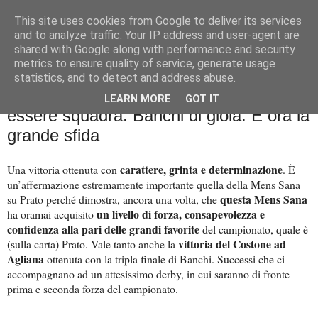
This site uses cookies from Google to deliver its services
Palla al cerchio
and to analyze traffic. Your IP address and user-agent are
shared with Google along with performance and security
metrics to ensure quality of service, generate usage
statistics, and to detect and address abuse.
giovedì 7 marzo 2024
Poule Position: Mens Sana, la forza di
LEARN MORE
GOT IT
essere squadra. Banchi di gioia. E ora la
grande sfida
carattere, grinta e determinazione
Una vittoria ottenuta con
. È
un’affermazione estremamente importante quella della Mens Sana
questa Mens Sana
su Prato perché dimostra, ancora una volta, che
un livello di forza, consapevolezza e
ha oramai acquisito
confidenza alla pari delle grandi favorite
del campionato, quale è
vittoria del Costone ad
(sulla carta) Prato. Vale tanto anche la
Agliana
ottenuta con la tripla finale di Banchi. Successi che ci
accompagnano ad un attesissimo derby, in cui saranno di fronte
prima e seconda forza del campionato.