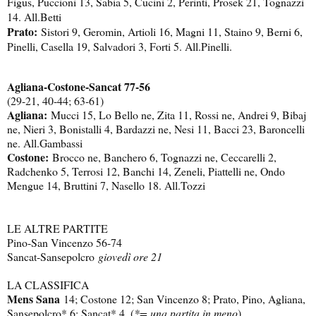
Figus, Puccioni 13, Sabia 5, Cucini 2, Perinti, Prosek 21, Tognazzi
14. All.Betti
Prato:
Sistori 9, Geromin, Artioli 16, Magni 11, Staino 9, Berni 6,
Pinelli, Casella 19, Salvadori 3, Forti 5. All.Pinelli.
Agliana-Costone-Sancat 77-56
(29-21, 40-44; 63-61)
Agliana:
Mucci 15, Lo Bello ne, Zita 11, Rossi ne, Andrei 9, Bibaj
ne, Nieri 3, Bonistalli 4, Bardazzi ne, Nesi 11, Bacci 23, Baroncelli
ne. All.Gambassi
Costone:
Brocco ne, Banchero 6, Tognazzi ne, Ceccarelli 2,
Radchenko 5, Terrosi 12, Banchi 14, Zeneli, Piattelli ne, Ondo
Mengue 14, Bruttini 7, Nasello 18. All.Tozzi
LE ALTRE PARTITE
Pino-San Vincenzo 56-74
Sancat-Sansepolcro
giovedì ore 21
LA CLASSIFICA
Mens Sana
14; Costone 12; San Vincenzo 8; Prato, Pino, Agliana,
Sansepolcro* 6; Sancat* 4. (
*= una partita in meno
)