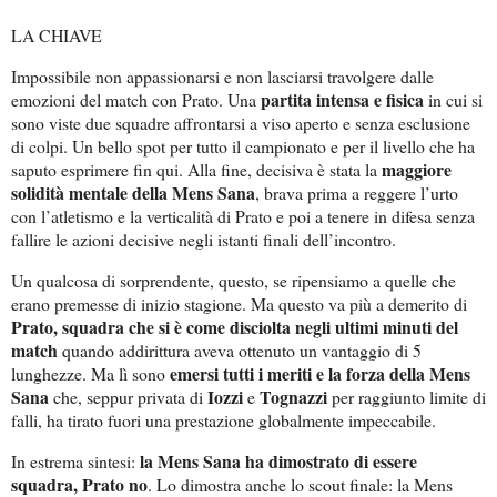
LA CHIAVE
Impossibile non appassionarsi e non lasciarsi travolgere dalle
partita intensa e fisica
emozioni del match con Prato. Una
in cui si
sono viste due squadre affrontarsi a viso aperto e senza esclusione
di colpi. Un bello spot per tutto il campionato e per il livello che ha
maggiore
saputo esprimere fin qui. Alla fine, decisiva è stata la
solidità mentale della Mens Sana
, brava prima a reggere l’urto
con l’atletismo e la verticalità di Prato e poi a tenere in difesa senza
fallire le azioni decisive negli istanti finali dell’incontro.
Un qualcosa di sorprendente, questo, se ripensiamo a quelle che
erano premesse di inizio stagione. Ma questo va più a demerito di
Prato, squadra che si è come disciolta negli ultimi minuti del
match
quando addirittura aveva ottenuto un vantaggio di 5
emersi tutti i meriti e la forza della Mens
lunghezze. Ma lì sono
Sana
Iozzi
Tognazzi
che, seppur privata di
e
per raggiunto limite di
falli, ha tirato fuori una prestazione globalmente impeccabile.
la Mens Sana ha dimostrato di essere
In estrema sintesi:
squadra, Prato no
. Lo dimostra anche lo scout finale: la Mens