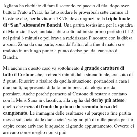
Agliana ha rischiato di fare il secondo colpaccio di fila: dopo aver
battuto Prato a Prato, ha fatto sudare le proverbiali sette camice al
tripla finale
Costone che, per la vittoria 78-76, deve ringraziare la
di “San” Alessandro Banchi
. Una partita tostissima per la squadra
di Maurizio Tozzi, andata subito sotto ad inizio primo periodo (11-2
nei primi 3 minuti) e poi brava a raddrizzare l’incontro con la difesa
a zona. Zona da una parte, zona dall’altra, alla fine il match si è
tradotto in un lungo punto a punto deciso poi dal canestro di
Banchi.
grande carattere di
Ma anche in questo caso va sottolineato il
tutto il Costone
che, a circa 3 minuti dalla sirena finale, era sotto di
5 punti. Riuscire a risalire da quella situazione, portandosi a casa i
due punti, rappresenta di fatto un’impresa, da elogiare e da
premiare. Anche perché permette al Costone di restare a contatto
derby più atteso
con la Mens Sana in classifica, alla vigilia del
:
di fronte la prima e la seconda forza del
quello che mette
campionato
. Le immagini delle esultanze sul parquet a fine partita
messe sui social dalle due società valgono più di mille parole per far
capire come arrivano le squadre al grande appuntamento. Ovvero: ci
arrivano come meglio non si può.