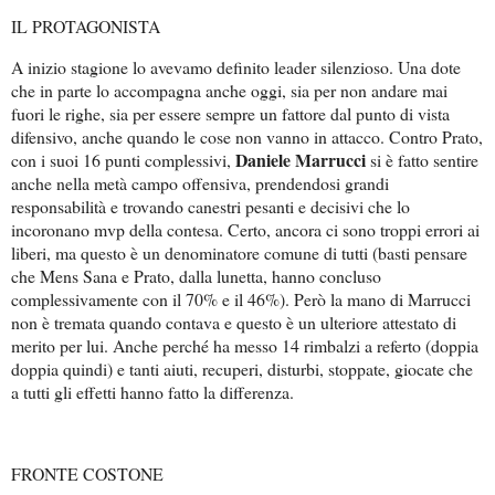
IL PROTAGONISTA
A inizio stagione lo avevamo definito leader silenzioso. Una dote
che in parte lo accompagna anche oggi, sia per non andare mai
fuori le righe, sia per essere sempre un fattore dal punto di vista
difensivo, anche quando le cose non vanno in attacco. Contro Prato,
Daniele Marrucci
con i suoi 16 punti complessivi,
si è fatto sentire
anche nella metà campo offensiva, prendendosi grandi
responsabilità e trovando canestri pesanti e decisivi che lo
incoronano mvp della contesa. Certo, ancora ci sono troppi errori ai
liberi, ma questo è un denominatore comune di tutti (basti pensare
che Mens Sana e Prato, dalla lunetta, hanno concluso
complessivamente con il 70% e il 46%). Però la mano di Marrucci
non è tremata quando contava e questo è un ulteriore attestato di
merito per lui. Anche perché ha messo 14 rimbalzi a referto (doppia
doppia quindi) e tanti aiuti, recuperi, disturbi, stoppate, giocate che
a tutti gli effetti hanno fatto la differenza.
FRONTE COSTONE