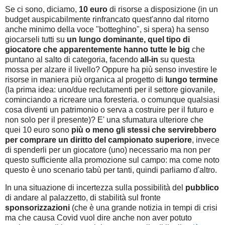
Se ci sono, diciamo,
10 euro
di risorse a disposizione (in un
budget auspicabilmente rinfrancato quest'anno dal ritorno
anche minimo della voce "botteghino", si spera) ha senso
giocarseli tutti su
un lungo dominante, quel tipo di
giocatore che apparentemente hanno tutte le big
che
puntano al salto di categoria, facendo
all-in
su questa
mossa per alzare il livello? Oppure ha più senso investire le
risorse in maniera più organica al progetto di
lungo termine
(la prima idea: uno/due reclutamenti per il settore giovanile,
cominciando a ricreare una foresteria. o comunque qualsiasi
cosa diventi un patrimonio o serva a costruire per il futuro e
non solo per il presente)? E' una sfumatura ulteriore che
quei 10 euro sono
più o meno gli stessi che servirebbero
per comprare un diritto del campionato superiore
, invece
di spenderli per un giocatore (uno) necessario ma non per
questo sufficiente alla promozione sul campo: ma come noto
questo è uno scenario tabù per tanti, quindi parliamo d'altro.
In una situazione di incertezza sulla possibilità del
pubblico
di andare al palazzetto, di stabilità sul fronte
sponsorizzazioni
(che è una grande notizia in tempi di crisi
ma che causa Covid vuol dire anche non aver potuto