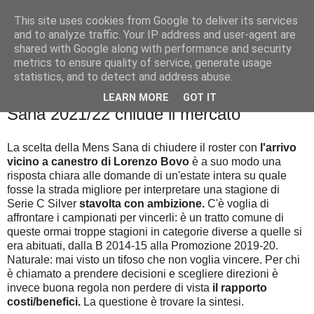
This site uses cookies from Google to deliver its services
Palla al cerchio
and to analyze traffic. Your IP address and user-agent are
shared with Google along with performance and security
metrics to ensure quality of service, generate usage
statistics, and to detect and address abuse.
martedì 10 agosto 2021
L'ambizione della scommessa: la Mens
LEARN MORE
GOT IT
Sana 2021/22 chiude il mercato
La scelta della Mens Sana di chiudere il roster con
l'arrivo
vicino a canestro di Lorenzo Bovo
è a suo modo una
risposta chiara alle domande di un'estate intera su quale
fosse la strada migliore per interpretare una stagione di
Serie C Silver
stavolta con ambizione.
C'è voglia di
affrontare i campionati per vincerli: è un tratto comune di
queste ormai troppe stagioni in categorie diverse a quelle si
era abituati, dalla B 2014-15 alla Promozione 2019-20.
Naturale: mai visto un tifoso che non voglia vincere. Per chi
è chiamato a prendere decisioni e scegliere direzioni è
invece buona regola non perdere di vista
il rapporto
costi/benefici.
La questione è trovare la sintesi.