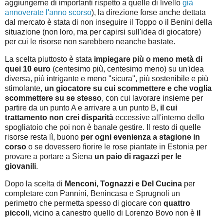
aggiungerne di importanti rispetto a quelle di livello
già
annoverate l'anno scorso
), la direzione forse anche dettata
dal mercato è stata di non inseguire il Toppo o il Benini della
situazione (non loro, ma per capirsi sull'idea di giocatore)
per cui le risorse non sarebbero neanche bastate.
La scelta piuttosto è stata
impiegare più o meno metà di
quei 10 euro
(centesimo più, centesimo meno) su un'idea
diversa, più intrigante e meno "sicura", più sostenibile e più
stimolante,
un giocatore su cui scommettere e che voglia
scommettere su se stesso
, con cui lavorare insieme per
partire da un punto A e arrivare a un punto B,
il cui
trattamento non crei disparità
eccessive all'interno dello
spogliatoio che poi non è banale gestire. Il resto di quelle
risorse resta lì, buono
per ogni evenienza a stagione in
corso
o se dovessero fiorire le rose piantate in Estonia per
provare a portare a Siena
un paio di ragazzi per le
giovanili
.
Dopo la scelta di
Menconi, Tognazzi e Del Cucina
per
completare con Pannini, Benincasa e Sprugnoli un
perimetro che permetta spesso di giocare con
quattro
piccoli
, vicino a canestro quello di Lorenzo Bovo non è
il