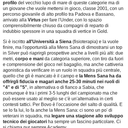
profilo
del vecchio lupo di mare di queste categorie ma di
un giovane che vuole mettersi in gioco, classe 2001, con un
percorso giovanile di alto profilo tra Padova e Bassano,
arrivato alla
Virtus
per fare l'Under, con lo spazio
comprensibilmente chiuso da compagni di reparto di
indubbio spessore in una squadra di vertice in Gold.
Si è iscritto
all'Università a Siena
(fisioterapia) e la vuole
finire, ma l'opportunità alla Mens Sana di dimostrarsi un top
in Silver può riaprirgli prospettive anche a livelli più alti: due
metri,
corpo e mani
da categoria superiore, con tiro da fuori
e comprensione del gioco nel bagaglio, ma anche cattiveria
agonistica da verificare in un ruolo in squadra più centrale,
quello che gli è mancato è il campo e
la Mens Sana ha da
offrirgli fiducia e magari anche 25-30 minuti nei ruoli di
"4" e di "5"
, in alternativa o di fianco a Sabia, che
comunque è tra i primi 3-5 lunghi del campionato ma che
può essere usato al meglio se c'è un'alternativa in certi
contesti tattici. Per Bovo è l'occasione del salto di qualità. E
se lo fa lui, lo fa anche la Mens Sana: ci sono un po' di
veterani in squadra, ma
legare una stagione allo sviluppo
tecnico dei giocatori
ha sempre un fascino particolare. Ci
si chiama pur sempre Academy.