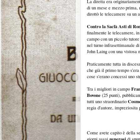
La diretta era originariament
di un mese e mezzo prima, ma
dirottò le telecamere su un a
Contro la Saclà Asti di Rom
finalmente le telecamere, in
campo con un piccolo tutore 
nel turno infrasettimanale d
John Laing con una vistosa m
Praticamente tutta in discesa
che già il primo tempo s'era 
cose s'erano concessi uno str
Fran
Tra i migliori in campo
Bovone
(25 punti), pubblicam
Cosme
tutti uno straordinario
regia d'autore, impreziosita 
Come avete capito è della s
generosi
giorni assai
di spu