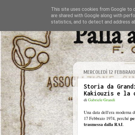
This site uses cookies from Google to de
are shared with Google along with perfo
statistics, and to detect and address a
Palla 
MERCOLEDÌ 12 FEBBRAI
Storia da Grand
Kakiouzis e la 
di
Gabriele Grandi
Una data dell'era moderna de
per
17 Febbraio 1974, perché
trasmessa dalla RAI
.