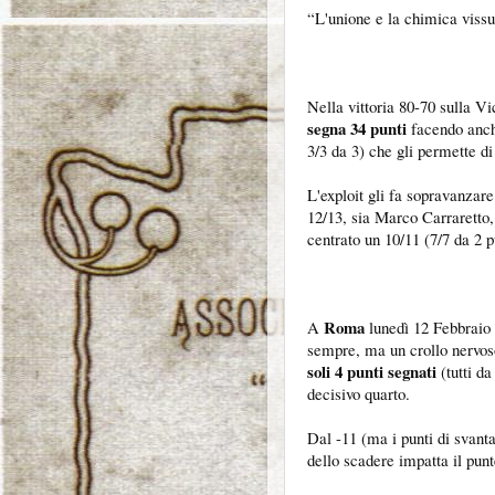
“L'unione e la chimica vissu
Nella vittoria 80-70 sulla V
segna 34 punti
facendo anch
3/3 da 3) che gli permette di
L'exploit gli fa sopravanzare
12/13, sia Marco Carraretto,
centrato un 10/11 (7/7 da 2 pu
Roma
A
lunedì 12 Febbraio
sempre, ma un crollo nervos
soli 4 punti segnati
(tutti da
decisivo quarto.
Dal -11 (ma i punti di svant
dello scadere impatta il punt