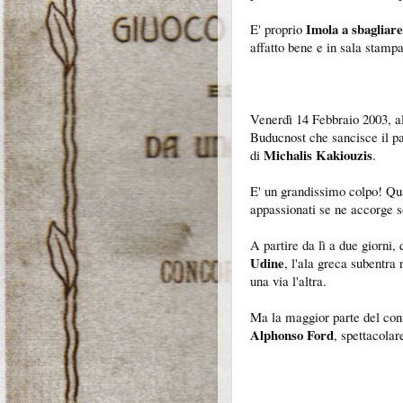
Imola a sbagliare 
E' proprio
affatto bene e in sala stampa 
Venerdì 14 Febbraio 2003, al
Buducnost che sancisce il pa
Michalis Kakiouzis
di
.
E' un grandissimo colpo! Qua
appassionati se ne accorge s
A partire da lì a due giorni,
Udine
, l'ala greca subentra
una via l'altra.
Ma la maggior parte del cont
Alphonso Ford
, spettacolar