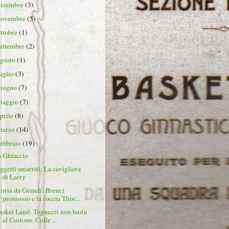
dicembre
(3)
novembre
(5)
ottobre
(1)
settembre
(2)
agosto
(1)
luglio
(3)
giugno
(7)
maggio
(7)
aprile
(8)
marzo
(14)
febbraio
(19)
n Ghiaccio
ggetti smarriti: La cavigliera
di Larry
toria da Grandi: Brenci
promosso e la roccia Thor...
asket Land: Tognazzi non basta
al Costone, Colle ...