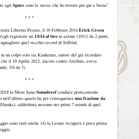
Spurs
te agli
sono le stesse che ho trovato poi qui a Siena”
* * *
Erick Green
ictoria Libertas Pesaro, il 16 Febbraio 2014
13/14 al tiro
'egli registrare un
in azione (10/11 da 2 punti,
 uguagliare quel vecchio record di Solfrini.
 in un colpo solo sia Kaukenas, autore del già ricordato
 che il 19 Aprile 2012, ancora contro Avellino, aveva
nti, 3/4 da 3).
* * *
Soundreef
 2018 la Mens Sana
conduce praticamente
una frazione da
o nell’ultimo quarto ha per conseguenza
 Ebanks), addirittura nessuno nei primi 7 minuti di quel
aggio sono stati anche 14) la Leonis recupera e poco prima
eggio.