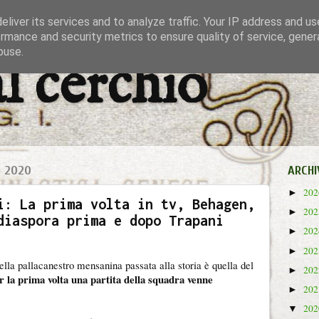
liver its services and to analyze traffic. Your IP address and u
rmance and security metrics to ensure quality of service, gene
buse.
al cerchio
O 2020
ARCHI
20
►
i: La prima volta in tv, Behagen,
20
►
diaspora prima e dopo Trapani
20
►
20
►
lla pallacanestro mensanina passata alla storia è quella del
20
►
 la prima volta una partita della squadra venne
20
►
20
▼