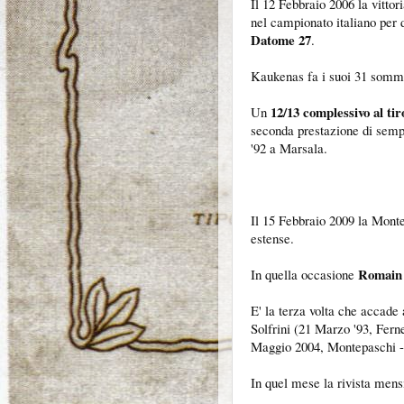
Il 12 Febbraio 2006 la vitto
nel campionato italiano per
Datome 27
.
Kaukenas fa i suoi 31 sommand
12/13 complessivo al ti
Un
seconda prestazione di semp
'92 a Marsala.
Il 15 Febbraio 2009 la Mont
estense.
Romain S
In quella occasione
E' la terza volta che accade
Solfrini (21 Marzo '93, Fern
Maggio 2004, Montepaschi -
In quel mese la rivista mens