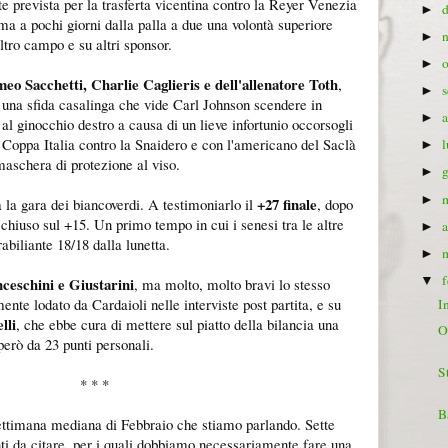
e prevista per la trasferta vicentina contro la Reyer Venezia
►
 a pochi giorni dalla palla a due una volontà superiore
►
ltro campo e su altri sponsor.
►
eo Sacchetti, Charlie Caglieris e dell'allenatore Toth
,
►
 una sfida casalinga che vide Carl Johnson scendere in
►
al ginocchio destro a causa di un lieve infortunio occorsogli
i Coppa Italia contro la Snaidero e con l'americano del Saclà
►
aschera di protezione al viso.
►
►
+27 finale
 la gara dei biancoverdi. A testimoniarlo il
, dopo
chiuso sul +15. Un primo tempo in cui i senesi tra le altre
►
abiliante 18/18 dalla lunetta.
►
▼
ceschini e Giustarini
, ma molto, molto bravi lo stesso
ente lodato da Cardaioli nelle interviste post partita, e su
I
lli
, che ebbe cura di mettere sul piatto della bilancia una
O
però da 23 punti personali.
S
* * *
B
ettimana mediana di Febbraio che stiamo parlando. Sette
nti da citare, per i quali dobbiamo necessariamente fare una