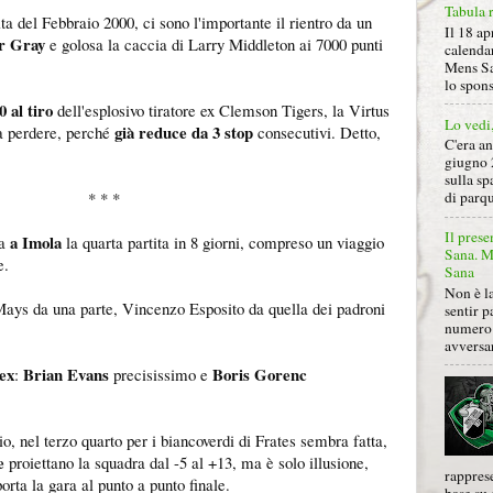
Tabula 
ta del Febbraio 2000, ci sono l'importante il rientro da un
Il 18 ap
er Gray
e golosa la caccia di Larry Middleton ai 7000 punti
calendar
Mens Sa
lo spon
0 al tiro
dell'esplosivo tiratore ex Clemson Tigers, la Virtus
Lo vedi
già reduce da 3 stop
a perdere, perché
consecutivi. Detto,
C'era a
giugno 
sulla sp
* * *
di parqu
Il prese
a Imola
ca
la quarta partita in 8 giorni, compreso un viaggio
Sana. Mi
e.
Sana
Non è la
Mays da una parte, Vincenzo Esposito da quella dei padroni
sentir p
numero 
avversa
 ex
Brian Evans
Boris Gorenc
:
precisissimo e
o, nel terzo quarto per i biancoverdi di Frates sembra fatta,
e
proiettano la squadra dal -5 al +13, ma è solo illusione,
rapprese
orta la gara al punto a punto finale.