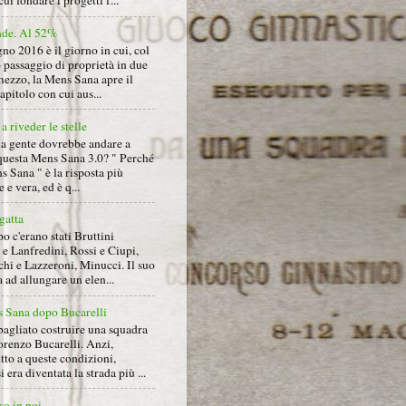
cui fondare i progetti f...
nde. Al 52%
gno 2016 è il giorno in cui, col
 passaggio di proprietà in due
mezzo, la Mens Sana apre il
pitolo con cui aus...
a riveder le stelle
la gente dovrebbe andare a
questa Mens Sana 3.0? " Perché
s Sana " è la risposta più
 e vera, ed è q...
gatta
 c'erano stati Bruttini
e Lanfredini, Rossi e Ciupi,
hi e Lazzeroni, Minucci. Il suo
ad allungare un elen...
 Sana dopo Bucarelli
bagliato costruire una squadra
orenzo Bucarelli. Anzi,
tto a queste condizioni,
i era diventata la strada più ...
so in poi