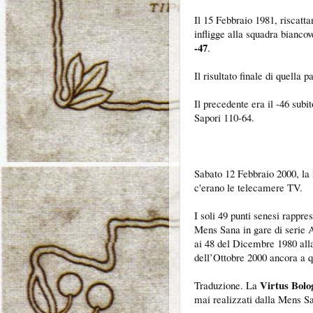
Il 15 Febbraio 1981, riscatta
infligge alla squadra biancov
-47
.
Il risultato finale di quella 
Il precedente era il -46 sub
Sapori 110-64.
Sabato 12 Febbraio 2000, la
c'erano le telecamere TV.
I soli 49 punti senesi rappre
Mens Sana in gare di serie A
ai 48 del Dicembre 1980 all
dell’Ottobre 2000 ancora a q
Virtus Bolo
Traduzione. La
mai realizzati dalla Mens Sa