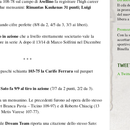
Avellino
ria 108-78 sul campo di
fa registrare l'high career
Il cda d
Rimantas Kaukenas 31 punti; Luigi
 due mensanini:
in proro
del nuov
libera 
o cifre perfette (8/8 da 2, 4/5 da 3, 3/3 ai liberi).
Promoz
Con la s
ro in azione
che a livello strettamente societario vale la
accettar
re in serie A dopo il 13/14 di Marco Solfrini nel Dicembre
sportiv
Binella 
* * *
TWEE
103-75 la Carife Ferrara
epaschi schianta
sul parquet
A Twitte
ato fa 9/9 al tiro in azione
(7/7 da 2 punti, 2/2 da 3).
 a un mensanino. Le precedenti furono ad opera dello stesso
et Branca Pavia – Ticino 109-97) e di Roberto Chiacig (13
 Metis Varese 107-77).
Dream Team
ile
riporta una citazione dello stesso Sato: