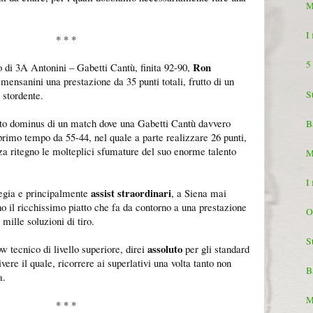
M
I
* * *
5
Ron
o di 3A Antonini – Gabetti Cantù, finita 92-90,
mensanini una prestazione da 35 punti totali, frutto di un
S
 stordente.
uto dominus di un match dove una Gabetti Cantù davvero
B
 primo tempo da 55-44, nel quale a parte realizzare 26 punti,
a ritegno le molteplici sfumature del suo enorme talento
M
I
assist straordinari
regia e principalmente
, a Siena mai
 il ricchissimo piatto che fa da contorno a una prestazione
O
mille soluzioni di tiro.
S
assoluto
 tecnico di livello superiore, direi
per gli standard
ivere il quale, ricorrere ai superlativi una volta tanto non
B
a.
M
* * *