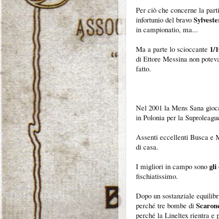
Per ciò che concerne la parti
Sylvest
infortunio del bravo
in campionatio, ma...
1/1
Ma a parte lo scioccante
di Ettore Messina non potev
fatto.
Nel 2001 la Mens Sana gio
in Polonia per la Suproleagu
Assenti eccellenti Busca e 
di casa.
gli
I migliori in campo sono
fischiatissimo.
Dopo un sostanziale equilibri
Scaron
perché tre bombe di
perché la Lineltex rientra e p