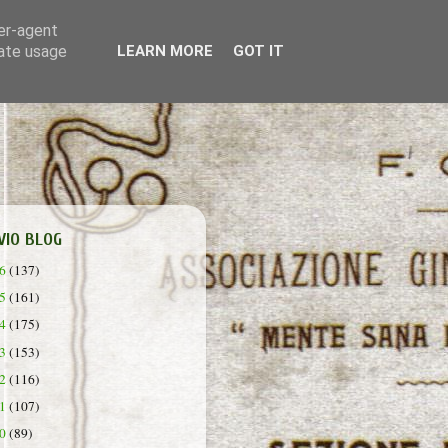
ser-agent
rate usage
LEARN MORE
GOT IT
VIO BLOG
26
(137)
25
(161)
24
(175)
23
(153)
22
(116)
21
(107)
20
(89)