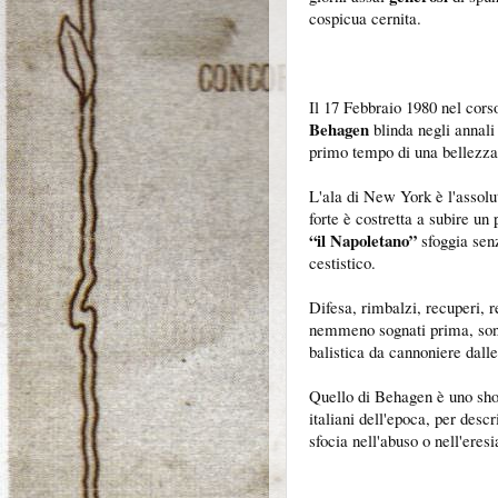
cospicua cernita.
Il 17 Febbraio 1980 nel cors
Behagen
blinda negli annali 
primo tempo di una bellezza
L'ala di New York è l'assol
forte è costretta a subire un
“il Napoletano”
sfoggia senz
cestistico.
Difesa, rimbalzi, recuperi, 
nemmeno sognati prima, sono
balistica da cannoniere dalle 
Quello di Behagen è uno show
italiani dell'epoca, per descr
sfocia nell'abuso o nell'eresi