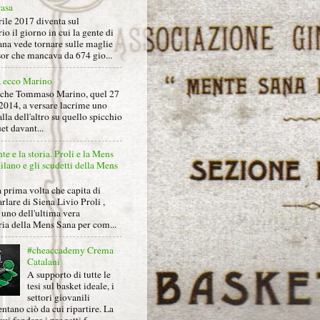
rasa
rile 2017 diventa sul
io il giorno in cui la gente di
na vede tornare sulle maglie
sor che mancava da 674 gio...
, ecco Marino
nche Tommaso Marino, quel 27
2014, a versare lacrime uno
alla dell'altro su quello spicchio
et davant...
nte e la storia. Proli e la Mens
lano e gli scudetti della Mens
 prima volta che capita di
arlare di Siena Livio Proli ,
uno dell'ultima vera
ria della Mens Sana per com...
#cheaccademy Crema
Catalani
A supporto di tutte le
tesi sul basket ideale, i
settori giovanili
ntano ciò da cui ripartire. La