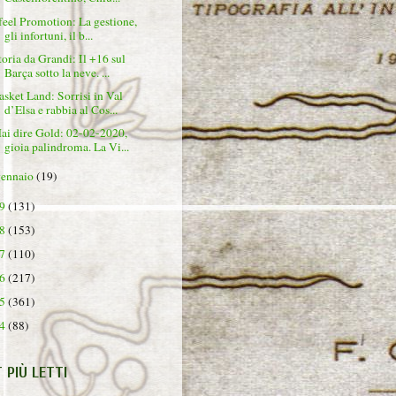
 feel Promotion: La gestione,
gli infortuni, il b...
toria da Grandi: Il +16 sul
Barça sotto la neve. ...
asket Land: Sorrisi in Val
d’Elsa e rabbia al Cos...
ai dire Gold: 02-02-2020,
gioia palindroma. La Vi...
gennaio
(19)
19
(131)
18
(153)
17
(110)
16
(217)
15
(361)
14
(88)
T PIÙ LETTI