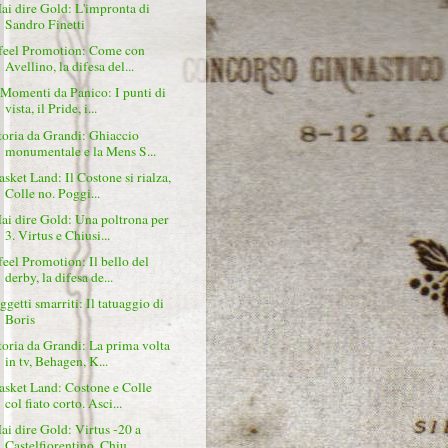
ai dire Gold: L'impronta di
Sandro Finetti
 feel Promotion: Come con
Avellino, la difesa del...
 Momenti da Panico: I punti di
vista, il Pride, i...
toria da Grandi: Ghiaccio
monumentale e la Mens S...
asket Land: Il Costone si rialza,
Colle no. Poggi...
ai dire Gold: Una poltrona per
3. Virtus e Chiusi...
 feel Promotion: Il bello del
derby, la difesa de...
ggetti smarriti: Il tatuaggio di
Boris
toria da Grandi: La prima volta
in tv, Behagen, K...
asket Land: Costone e Colle
col fiato corto. Asci...
ai dire Gold: Virtus -20 a
Castelfiorentino, Chiu...