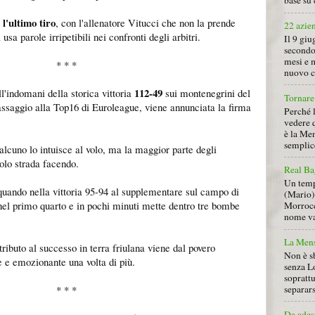
base su 
l'ultimo tiro
, con l'allenatore Vitucci che non la prende
22 azie
usa parole irripetibili nei confronti degli arbitri.
Il 9 giu
secondo
mesi e 
* * *
nuovo ca
112-49
l'indomani della storica vittoria
sui montenegrini del
Tornare 
ssaggio alla Top16 di Euroleague, viene annunciata la firma
Perché 
vedere 
è la Men
semplice
lcuno lo intuisce al volo, ma la maggior parte degli
olo strada facendo.
Real Ba
Un tempo
 quando nella vittoria 95-94 al supplementare sul campo di
(Mario) 
 nel primo quarto e in pochi minuti mette dentro tre bombe
Morrocc
nome va 
La Mens
ributo al successo in terra friulana viene dal povero
Non è s
e e emozionante una volta di più.
senza L
soprattu
separars
* * *
Da ades