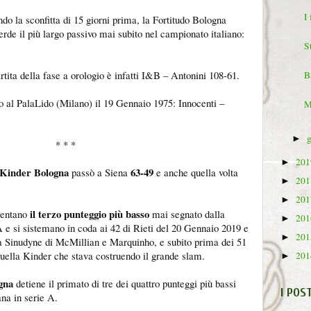
I
ndo la sconfitta di 15 giorni prima, la Fortitudo Bologna
erde il più largo passivo mai subito nel campionato italiano:
S
partita della fase a orologio è infatti I&B – Antonini 108-61.
B
ito al PalaLido (Milano) il 19 Gennaio 1975: Innocenti –
M
►
* * *
20
►
Kinder Bologna
63-49
passò a Siena
e anche quella volta
20
►
20
►
il terzo punteggio più basso
sentano
mai segnato dalla
20
►
 e si sistemano in coda ai 42 di Rieti del 20 Gennaio 2019 e
20
►
a Sinudyne di McMillian e Marquinho, e subito prima dei 51
uella Kinder che stava costruendo il grande slam.
20
►
gna
detiene il primato di tre dei quattro punteggi più bassi
I POS
na in serie A.