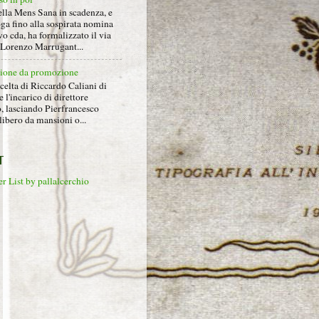
ella Mens Sana in scadenza, e
ga fino alla sospirata nomina
o cda, ha formalizzato il via
a Lorenzo Marrugant...
ione da promozione
celta di Riccardo Caliani di
e l'incarico di direttore
o, lasciando Pierfrancesco
libero da mansioni o...
T
r List by pallalcerchio