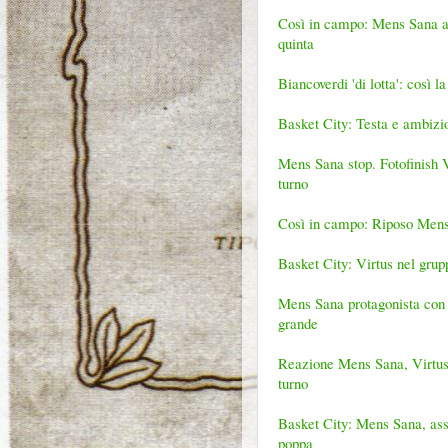
Così in campo: Mens Sana a c
quinta
Biancoverdi 'di lotta': così
Basket City: Testa e ambizio
Mens Sana stop. Fotofinish Vir
turno
Così in campo: Riposo Mens
Basket City: Virtus nel grup
Mens Sana protagonista con l
grande
Reazione Mens Sana, Virtus e 
turno
Basket City: Mens Sana, assu
poppa