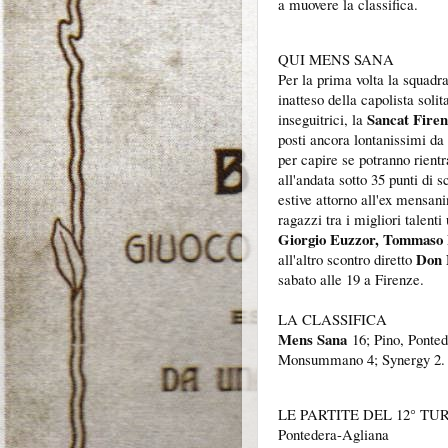
a muovere la classifica.
QUI MENS SANA
Per la prima volta la squadr
inatteso della capolista soli
Sancat Fire
inseguitrici, la
posti ancora lontanissimi da
per capire se potranno rientr
all'andata sotto 35 punti di 
estive attorno all'ex mensa
ragazzi tra i migliori talen
Giorgio Euzzor, Tommaso 
Don 
all'altro scontro diretto
sabato alle 19 a Firenze.
LA CLASSIFICA
Mens Sana
16; Pino, Ponted
Monsummano 4; Synergy 2
LE PARTITE DEL 12° TU
Pontedera-Agliana