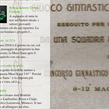
#cheaccademy Crema
Catalani
A supporto di tutte le
tesi sul basket ideale, i
settori giovanili
ntano ciò da cui ripartire. La
cui fondare i progetti f...
nde. Al 52%
gno 2016 è il giorno in cui, col
 passaggio di proprietà in due
mezzo, la Mens Sana apre il
pitolo con cui aus...
a riveder le stelle
la gente dovrebbe andare a
questa Mens Sana 3.0? " Perché
s Sana " è la risposta più
 e vera, ed è q...
gatta
 c'erano stati Bruttini
e Lanfredini, Rossi e Ciupi,
hi e Lazzeroni, Minucci. Il suo
ad allungare un elen...