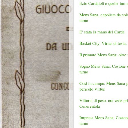
Ezio Cardaioli e quelle imme
Mens Sana, capolista da sola 
turno
E' stata la mano del Carda
Basket City: Virtus di testa,
Il primato Mens Sana: oltre 
Sogno Mens Sana. Costone sho
turno
Così in campo: Mens Sana pe
pericolo Virtus
Vittoria di peso, ora vede p
Cenerentola
Impresa Mens Sana. Costone 1ª
turno