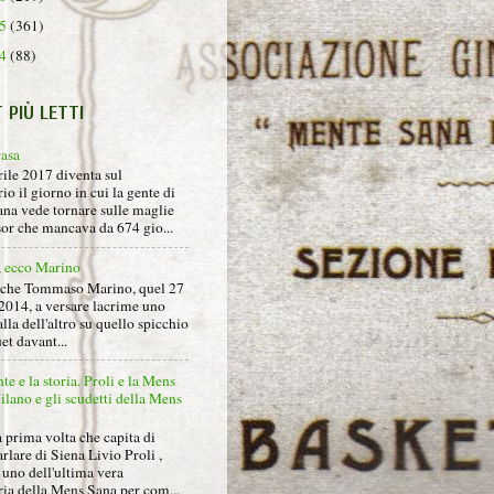
15
(361)
14
(88)
T PIÙ LETTI
rasa
rile 2017 diventa sul
io il giorno in cui la gente di
na vede tornare sulle maglie
sor che mancava da 674 gio...
, ecco Marino
nche Tommaso Marino, quel 27
2014, a versare lacrime uno
alla dell'altro su quello spicchio
et davant...
nte e la storia. Proli e la Mens
lano e gli scudetti della Mens
 prima volta che capita di
arlare di Siena Livio Proli ,
uno dell'ultima vera
ria della Mens Sana per com...