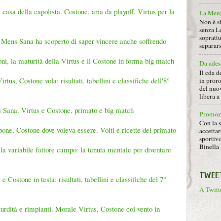
asa della capolista. Costone, aria da playoff. Virtus per la
La Mens
Non è s
senza L
soprattu
 la Mens Sana ha scoperto di saper vincere anche soffrendo
separars
ni, la maturità della Virtus e il Costone in forma big match
Da ades
Il cda d
tus, Costone vola: risultati, tabellini e classifiche dell'8°
in proro
del nuov
libera 
 Sana. Virtus e Costone, primato e big match
Promoz
Con la s
pone, Costone dove voleva essere. Volti e ricette del primato
accettar
sportiv
Binella 
a variabile fattore campo: la tenuta mentale per diventare
TWEE
Costone in testa: risultati, tabellini e classifiche del 7°
A Twitte
rdità e rimpianti. Morale Virtus, Costone col vento in