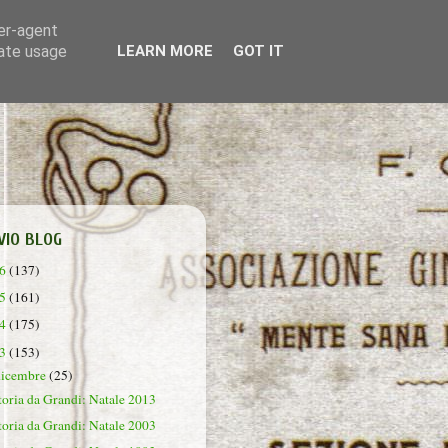
ser-agent
rate usage
LEARN MORE
GOT IT
VIO BLOG
26
(137)
25
(161)
24
(175)
23
(153)
dicembre
(25)
toria da Grandi: Natale 2013
toria da Grandi: Natale 2003