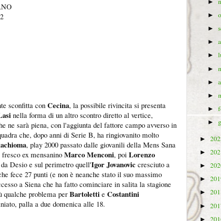
►
RNO
62
►
►
►
►
►
►
►
Cecina
te sconfitta con
, la possibile rivincita si presenta
►
Lasi
nella forma di un altro scontro diretto al vertice,
►
he ne sarà piena, con l'aggiunta del fattore campo avverso in
uadra che, dopo anni di Serie B, ha ringiovanito molto
20
►
lachioma
, play 2000 passato dalle giovanili della Mens Sana
20
►
Marco Menconi
Lorenzo
ro fresco ex mensanino
, poi
Igor Jovanovic
 da Desio e sul perimetro quell'
cresciuto a
20
►
che fece 27 punti (e non è neanche stato il suo massimo
20
►
ccesso a Siena che ha fatto cominciare in salita la stagione
20
Bartoletti
Costantini
►
blù qualche problema per
e
iato, palla a due domenica alle 18.
20
►
20
►