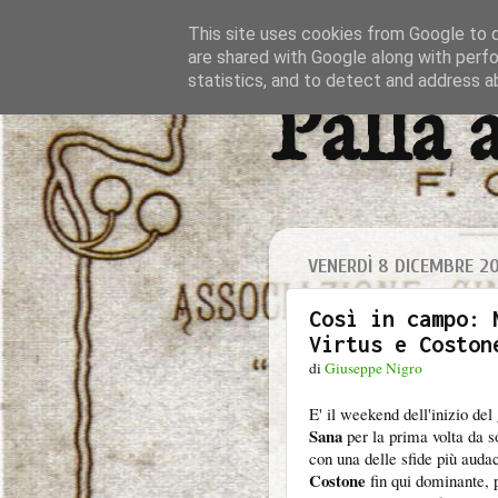
This site uses cookies from Google to de
are shared with Google along with perfo
statistics, and to detect and address a
Palla 
VENERDÌ 8 DICEMBRE 2
Così in campo: 
Virtus e Coston
di
Giuseppe Nigro
E' il weekend dell'inizio del
Sana
per la prima volta da s
con una delle sfide più audac
Costone
fin qui dominante, 