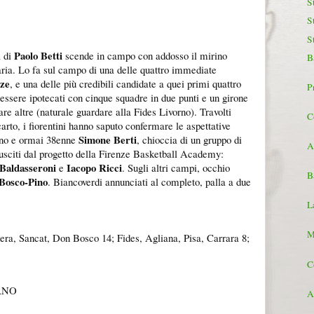
S
S
S
Paolo Betti
a di
scende in campo con addosso il mirino
B
taria. Lo fa sul campo di una delle quattro immediate
nze
, e una delle più credibili candidate a quei primi quattro
P
 essere ipotecati con cinque squadre in due punti e un girone
are altre (naturale guardare alla Fides Livorno). Travolti
C
scarto, i fiorentini hanno saputo confermare le aspettative
Simone Berti
nino e ormai 38enne
, chioccia di un gruppo di
A
ti usciti dal progetto della Firenze Basketball Academy:
Baldasseroni
Iacopo Ricci
e
. Sugli altri campi, occhio
B
Bosco-Pino
. Biancoverdi annunciati al completo, palla a due
L
M
era, Sancat, Don Bosco 14; Fides, Agliana, Pisa, Carrara 8;
.
C
RNO
A