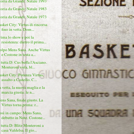
toria da Grandi: Natale 1993
toria da Grandi: Natale 1983
toria da Grandi: Natale 1973
asket City: Virtus di rincorsa
fino in vetta. Dom...
rima lo show e poi la
resistenza: dietro il prima...
olpo Mens Sana. Anche Virtus
e Costone in testa a...
 tutta D: Cus beffa l'Asciano.
Monteroni vola, bl...
asket City: Potenza Virtus,
assalto a Castello. C...
a vetta, la nuova maglia e la
marcia giusta: le n...
ens Sana, finale giusto. La
Virtus torna prima: r...
osì in campo: Mens Sana,
debutto in Note. Costone...
 tutta D: Blitz Monteroni a
casa Valdelsa. Il gio...