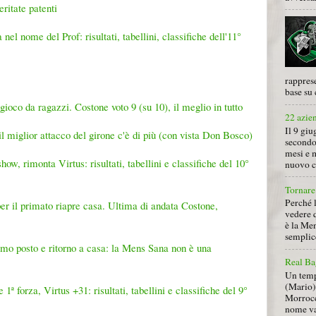
ritate patenti
nel nome del Prof: risultati, tabellini, classifiche dell'11°
rapprese
base su 
 gioco da ragazzi. Costone voto 9 (su 10), il meglio in tutto
22 azie
Il 9 giu
il miglior attacco del girone c'è di più (con vista Don Bosco)
secondo
mesi e 
w, rimonta Virtus: risultati, tabellini e classifiche del 10°
nuovo ca
Tornare 
Perché 
r il primato riapre casa. Ultima di andata Costone,
vedere 
è la Men
semplice
rimo posto e ritorno a casa: la Mens Sana non è una
Real Ba
Un tempo
(Mario) 
 forza, Virtus +31: risultati, tabellini e classifiche del 9°
Morrocc
nome va 