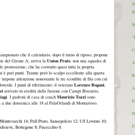
N
B
M
"
C
campionato che il calendario, dopo il turno di riposo, propone
Union Prato
ne del Girone A: arriva la
, non una squadra di
A
le promozione, che ha costruito quasi tutta la propria
i è pari punti. Tranne però lo scalpo eccellente alla quarta
B
e impone attenzione nonostante le tre sconfitte di fila con cui
Lorenzo Bogani
loverde. I punti di riferimento: il veterano
,
At
si
arrivato in eredità dalla fusione con Campi Bisenzio,
iagi
Maurizio Tozzi
.
I padroni di casa di coach
sono
E
a a due domenica alle 18 al PalaOrlandi di Montarioso.
M
ontevarchi 14; Pall.Prato, Sansepolcro 12; US Livorno 10;
E
disieve, Bottegone 8; Fucecchio 0.