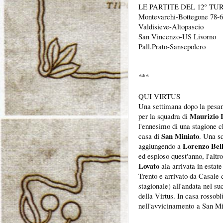
LE PARTITE DEL 12° TU
Montevarchi-Bottegone 78-
Valdisieve-Altopascio
San Vincenzo-US Livorno
Pall.Prato-Sansepolcro
***
QUI VIRTUS
Una settimana dopo la pesan
Maurizio 
per la squadra di
l'ennesimo di una stagione c
San Miniato
casa di
. Una sq
Lorenzo Bel
aggiungendo a
ed esploso quest'anno, l'alt
Lovato
ala arrivata in estate
Trento e arrivato da Casale 
stagionale) all'andata nel su
della Virtus. In casa rosso
nell'avvicinamento
a San Min