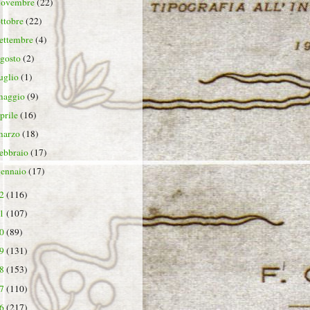
novembre
(22)
ottobre
(22)
settembre
(4)
agosto
(2)
luglio
(1)
maggio
(9)
aprile
(16)
marzo
(18)
febbraio
(17)
gennaio
(17)
22
(116)
21
(107)
20
(89)
19
(131)
18
(153)
17
(110)
16
(217)