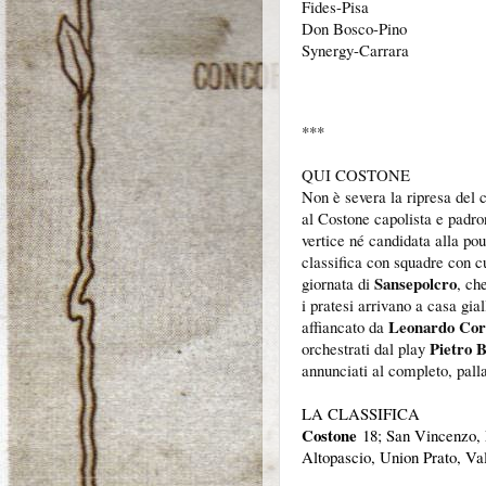
Fides-Pisa
Don Bosco-Pino
Synergy-Carrara
***
QUI COSTONE
Non è severa la ripresa del 
al Costone capolista e padro
vertice né candidata alla pou
classifica con squadre con cu
Sansepolcro
giornata di
, ch
i pratesi arrivano a casa gial
Leonardo Cor
affiancato da
Pietro B
orchestrati dal play
annunciati al completo, pall
LA CLASSIFICA
Costone
18; San Vincenzo, M
Altopascio, Union Prato, Val