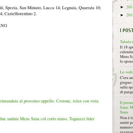
20
i, Spezia, San Miniato, Lucca 14; Legnaia, Quarrata 10;
►
4; Castelfiorentino 2
.
20
►
URNO
I POS
Tabula 
Il 18 ap
calendar
Mens Sa
lo spon
Lo vedi
C'era a
giugno 
sulla sp
di parqu
rimandata al prossimo appello. Costone, relax con vista
Il prese
Sana. Mi
Sana
Non è la
 a fine andata Mens Sana col corto muso, Tognazzi lider
sentir p
numero 
avversa