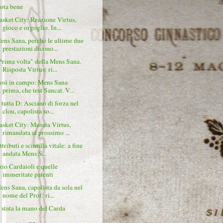
ota bene
asket City: Reazione Virtus,
gioco e orgoglio. In...
ens Sana, perché le ultime due
prestazioni dicono...
Prima volta" della Mens Sana.
Risposta Virtus: ri...
osì in campo: Mens Sana
prima, che test Sancat. V...
 tutta D: Asciano di forza nel
clou, capolista so...
asket City: Musata Virtus,
rimandata al prossimo ...
tributi e scintilla vitale: a fine
andata Mens S...
zio Cardaioli e quelle
immeritate patenti
ens Sana, capolista da sola nel
nome del Prof: ri...
' stata la mano del Carda