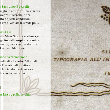
 Sana dopo Bucarelli
bagliato costruire una squadra
orenzo Bucarelli. Anzi,
tto a queste condizioni,
i era diventata la strada più ...
so in poi
ella Mens Sana in scadenza, e
ga fino alla sospirata nomina
o cda, ha formalizzato il via
a Lorenzo Marrugant...
ione da promozione
celta di Riccardo Caliani di
e l'incarico di direttore
o, lasciando Pierfrancesco
libero da mansioni o...
T
r List by pallalcerchio