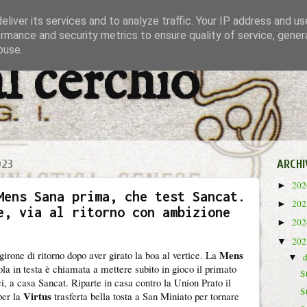
liver its services and to analyze traffic. Your IP address and u
rmance and security metrics to ensure quality of service, gene
buse.
al cerchio
023
ARCHI
20
►
Mens Sana prima, che test Sancat.
20
►
e, via al ritorno con ambizione
20
►
20
▼
Mens
 girone di ritorno dopo aver girato la boa al vertice. La
▼
ola in testa è chiamata a mettere subito in gioco il primato
S
i, a casa Sancat. Riparte in casa contro la Union Prato il
S
Virtus
per la
trasferta bella tosta a San Miniato per tornare