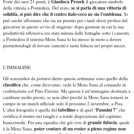
Gianluca Prosek
Forte dei suoi 21 punti, è
il giocatore-simbolo
se si parla di una vittoria di
della vittoria a Pontedera. Del resto,
solidità, si può dire che il centro italo-ceco ne sia l’emblema
. Si
può anche affermare che sia un premio per i tanti sforzi profusi dal
giocatore in questo avvio di stagione: dopo giornate in cui la sua
produttività offensiva era stata minata dalle battaglie sotto i canestri,
a Pontedera il sistema-Mens Sana lo ha messo in moto a dovere
permettendogli di trovare canestri e tanta fiducia nei propri mezzi.
L’IMMAGINE
Gli screenshot da portarsi dietro questa settimana sono quello della
classifica
che, come dicevamo, vede la Mens Sana al comando in
coabitazione col Pino Firenze. Ma questa è un’immagine destinata a
cambiare molto presto, se non altro perché la Mens Sana tornerà in
campo in un match ufficiale solo il prossimo 2 novembre, a Pisa.
tabellino
Pannini 7
L’altra fotografia è quella del
e di quel “
” che
certifica il rientro nei ranghi e a totale disposizione del capitano
grande fiducia
biancoverde. Per una squadra che già vive di
, quale
poter contare di un roster a pieno regime non
è la Mens Sana,