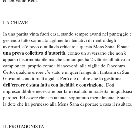
coach Paolo Betti.
LA CHIAVE
In una partita vinta fuori casa, stando sempre avanti nel punteggio e
gestendo tutto sommato agilmente i tentativi di rientro degli
avversari, c’è poco o nulla da criticare a questa Mens Sana. È stata
una prova collettiva d’autorità
, contro un avversario che non è
apparso insormontabile ma che comunque ha 2 vittorie all’attivo in
campionato, proprio come i biancoverdi alla vigilia dell’incontro.
Certo, qualche errore c’è stato e in quei frangenti i fantasmi di San
la gestione
Giovanni sono tornati a galla. Però c’è da dire che
dell’errore è stata fatta con lucidità e convinzione
. Doti
imprescindibili e necessarie per fare risultato in trasferta, in qualsiasi
parquet. Ed essere rimasta attenta, soprattutto mentalmente, è stata
la dote che ha permesso alla Mens Sana di portare a casa il risultato.
IL PROTAGONISTA