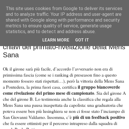
This site uses cookies from Google to deliver its services
Palla al cerchio
and to analyze traffic. Your IP address and user-agent are
shared with Google along with performance and security
metrics to ensure quality of service, generate usage
statistics, and to detect and address abuse.
lunedì 23 ottobre 2023
Solidità, tenuta mentale, fiducia: le
LEARN MORE
GOT IT
chiavi del primato-rivelazione della Mens
Sana
Ok il girone sarà più facile, d’accordo l’avversario non era di
primissima fascia (come se i ranking di preseason fino a questo
momento fossero stati rispettati…), però la vittoria della Mens Sana
il gruppo biancoverde
a Pontedera, la prima fuori casa, certifica
come rivelazione del primo mese di campionato
. Sia del girone A
che del girone B. Lo testimonia anche la classifica che regala alla
Mens Sana una pausa inaspettata da capolista: una graduatoria che
poteva essere ben più lusinghiera se non ci fosse stato l’inciampo di
più di un feedback positivo
San Giovanni Valdarno. Insomma, c’è
che fa essere ottimisti per il percorso intrapreso dalla squadra di