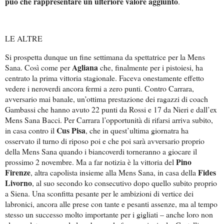
può che rappresentare un ulteriore valore aggiunto
.
LE ALTRE
Si prospetta dunque un fine settimana da spettatrice per la Mens
Agliana
Sana. Così come per
che, finalmente per i pistoiesi, ha
centrato la prima vittoria stagionale. Faceva onestamente effetto
vedere i neroverdi ancora fermi a zero punti. Contro Carrara,
avversario mai banale, un’ottima prestazione dei ragazzi di coach
Gambassi che hanno avuto 22 punti da Rossi e 17 da Nieri e dall’ex
Mens Sana Bacci. Per Carrara l’opportunità di rifarsi arriva subito,
Cus Pisa
in casa contro il
, che in quest’ultima giornatra ha
osservato il turno di riposo poi e che poi sarà avversario proprio
della Mens Sana quando i biancoverdi torneranno a giocare il
Pino
prossimo 2 novembre. Ma a far notizia è la vittoria del
Firenze
Fides
, altra capolista insieme alla Mens Sana, in casa della
Livorno
, al suo secondo ko consecutivo dopo quello subito proprio
a Siena. Una sconfitta pesante per le ambizioni di vertice dei
labronici, ancora alle prese con tante e pesanti assenze, ma al tempo
stesso un successo molto importante per i gigliati – anche loro non