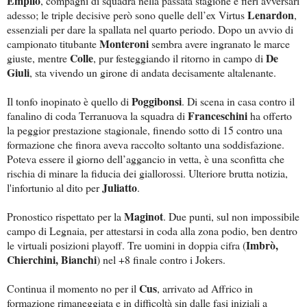
Empilo
, compagni di squadra nella passata stagione e fieri avversari
Lenardon
adesso; le triple decisive però sono quelle dell’ex Virtus
,
essenziali per dare la spallata nel quarto periodo. Dopo un avvio di
Monteroni
campionato titubante
sembra avere ingranato le marce
Colle
De
giuste, mentre
, pur festeggiando il ritorno in campo di
Giuli
, sta vivendo un girone di andata decisamente altalenante.
Poggibonsi
Il tonfo inopinato è quello di
. Di scena in casa contro il
Franceschini
fanalino di coda Terranuova la squadra di
ha offerto
la peggior prestazione stagionale, finendo sotto di 15 contro una
formazione che finora aveva raccolto soltanto una soddisfazione.
Poteva essere il giorno dell’aggancio in vetta, è una sconfitta che
rischia di minare la fiducia dei giallorossi. Ulteriore brutta notizia,
Juliatto
l'infortunio al dito per
.
Maginot
Pronostico rispettato per la
. Due punti, sul non impossibile
campo di Legnaia, per attestarsi in coda alla zona podio, ben dentro
Imbrò,
le virtuali posizioni playoff. Tre uomini in doppia cifra (
Chierchini, Bianchi
) nel +8 finale contro i Jokers.
Cus
Continua il momento no per il
, arrivato ad Affrico in
formazione rimaneggiata e in difficoltà sin dalle fasi iniziali a