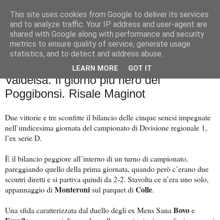
This site uses cookies from Google to deliver its services
Palla al cerchio
and to analyze traffic. Your IP address and user-agent are
shared with Google along with performance and security
metrics to ensure quality of service, generate usage
statistics, and to detect and address abuse.
giovedì 14 dicembre 2023
A tutta D: Blitz Monteroni a casa
LEARN MORE
GOT IT
Valdelsa. Il giorno più nero del
Poggibonsi. Risale Maginot
Due vittorie e tre sconfitte il bilancio delle cinque senesi impegnate
nell’undicesima giornata del campionato di Divisione regionale 1,
l’ex serie D.
È il bilancio peggiore all’interno di un turno di campionato,
pareggiando quello della prima giornata, quando però c’erano due
scontri diretti e si partiva quindi da 2-2. Stavolta ce n’era uno solo,
Monteroni
Colle
appannaggio di
sul parquet di
.
Bovo
Una sfida caratterizzata dal duello degli ex Mens Sana
e