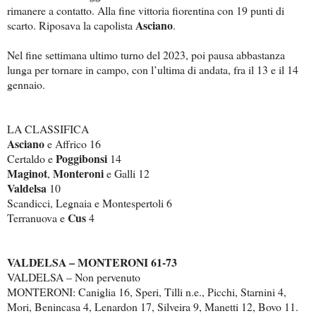
rimanere a contatto. Alla fine vittoria fiorentina con 19 punti di
Asciano
scarto. Riposava la capolista
.
Nel fine settimana ultimo turno del 2023, poi pausa abbastanza
lunga per tornare in campo, con l’ultima di andata, fra il 13 e il 14
gennaio.
LA CLASSIFICA
Asciano
e Affrico 16
Poggibonsi
Certaldo e
14
Maginot
Monteroni
,
e Galli 12
Valdelsa
10
Scandicci, Legnaia e Montespertoli 6
Cus
Terranuova e
4
VALDELSA – MONTERONI 61-73
VALDELSA – Non pervenuto
MONTERONI: Caniglia 16, Speri, Tilli n.e., Picchi, Starnini 4,
Mori, Benincasa 4, Lenardon 17, Silveira 9, Manetti 12, Bovo 11.