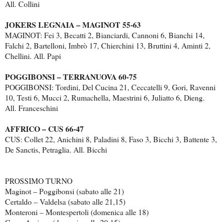
All. Collini
JOKERS LEGNAIA – MAGINOT 55-63
MAGINOT: Fei 3, Becatti 2, Bianciardi, Cannoni 6, Bianchi 14,
Falchi 2, Bartelloni, Imbrò 17, Chierchini 13, Bruttini 4, Aminti 2,
Chellini. All. Papi
POGGIBONSI – TERRANUOVA 60-75
POGGIBONSI: Tordini, Del Cucina 21, Ceccatelli 9, Gori, Ravenni
10, Testi 6, Mucci 2, Rumachella, Maestrini 6, Juliatto 6, Dieng.
All. Franceschini
AFFRICO – CUS 66-47
CUS: Collet 22, Anichini 8, Paladini 8, Faso 3, Bicchi 3, Battente 3,
De Sanctis, Petraglia. All. Bicchi
PROSSIMO TURNO
Maginot – Poggibonsi (sabato alle 21)
Certaldo – Valdelsa (sabato alle 21,15)
Monteroni – Montespertoli (domenica alle 18)