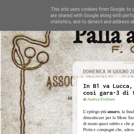
This site uses cookies from Google to de
are shared with Google along with perfo
statistics, and to detect and address a
Palla 
DOMENICA 14 GIUGNO 2
In B1 va Lucca,
così gara-3 di 
di
Andrea Frullanti
amaro
L’epilogo più
, la fin
dimenticare per la Mens Sana
di mano quasi subito e che p
Perin e compagni che, ades