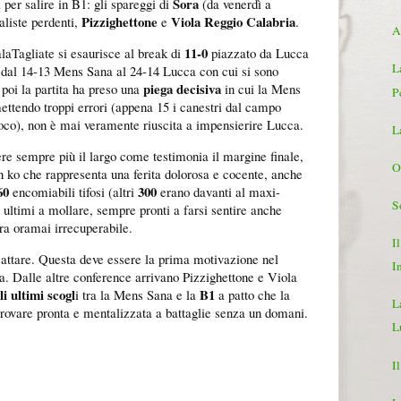
Sora
à per salire in B1: gli spareggi di
(da venerdì a
Pizzighettone
Viola Reggio Calabria
aliste perdenti,
e
.
Al
11-0
laTagliate si esaurisce al break di
piazzato da Lucca
L
: dal 14-13 Mens Sana al 24-14 Lucca con cui si sono
piega decisiva
 poi la partita ha preso una
in cui la Mens
P
ttendo troppi errori (appena 15 i canestri dal campo
 poco), non è mai veramente riuscita a impensierire Lucca.
L
re sempre più il largo come testimonia il margine finale,
O
n ko che rappresenta una ferita dolorosa e cocente, anche
60
300
encomiabili tifosi (altri
erano davanti al maxi-
S
 ultimi a mollare, sempre pronti a farsi sentire anche
era oramai irrecuperabile.
I
cattare. Questa deve essere la prima motivazione nel
I
ra. Dalle altre conference arrivano Pizzighettone e Viola
li ultimi scogl
B1
i tra la Mens Sana e la
a patto che la
L
trovare pronta e mentalizzata a battaglie senza un domani.
L
I