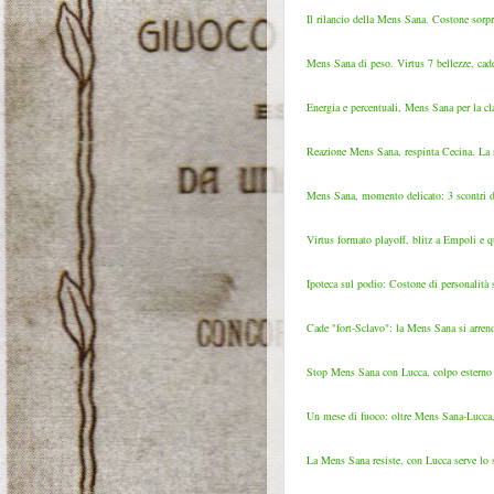
Il rilancio della Mens Sana. Costone sorpr
Mens Sana di peso. Virtus 7 bellezze, cade 
Energia e percentuali, Mens Sana per la cla
Reazione Mens Sana, respinta Cecina. La se
Mens Sana, momento delicato: 3 scontri dir
Virtus formato playoff, blitz a Empoli e qu
Ipoteca sul podio: Costone di personalità s
Cade "fort-Sclavo": la Mens Sana si arren
Stop Mens Sana con Lucca, colpo esterno C
Un mese di fuoco: oltre Mens Sana-Lucca, 
La Mens Sana resiste, con Lucca serve lo 