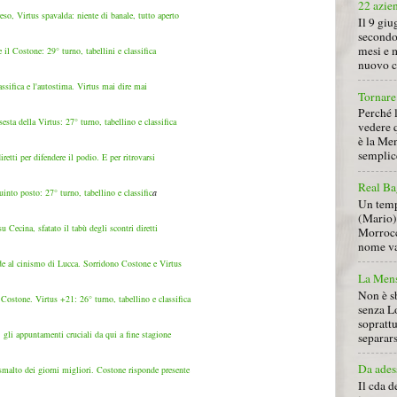
22 azie
eso, Virtus spavalda: niente di banale, tutto aperto
Il 9 giu
secondo
mesi e 
il Costone: 29° turno, tabellini e classifica
nuovo ca
ssifica e l'autostima. Virtus mai dire mai
Tornare 
Perché 
sta della Virtus: 27° turno, tabellino e classifica
vedere 
è la Men
semplice
etti per difendere il podio. E per ritrovarsi
Real Ba
into posto: 27° turno, tabellino e classific
a
Un tempo
(Mario) 
u Cecina, sfatato il tabù degli scontri diretti
Morrocc
nome va 
de al cinismo di Lucca. Sorridono Costone e Virtus
La Mens
Non è s
ostone. Virtus +21: 26° turno, tabellino e classifica
senza L
soprattu
gli appuntamenti cruciali da qui a fine stagione
separars
Da ades
smalto dei giorni migliori. Costone risponde presente
Il cda d