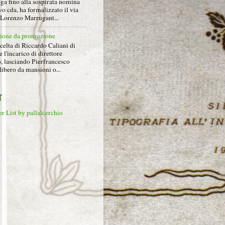
ga fino alla sospirata nomina
o cda, ha formalizzato il via
a Lorenzo Marrugant...
ione da promozione
celta di Riccardo Caliani di
e l'incarico di direttore
o, lasciando Pierfrancesco
libero da mansioni o...
T
r List by pallalcerchio