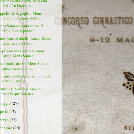
a Mens Sana è viva, si va alla
“bella” a Lucca: i...
ppello all'orgoglio: Mens
Sana, il coraggio delle...
ens Sana respinta sotto 19
triple, Lucca piazza l...
uestione di duelli: Lucca-Mens
Sana faccia a facc...
a promozione oltre la finale:
Lucca-Mens Sana e l...
he finale sarà tra Mens Sana e
Lucca, secondo i n...
 culmine del percorso, la finale
giusta: Lucca e ...
 tutta D! Valdelsa finisce in
trionfo: promossa i...
maggio
(27)
aprile
(17)
marzo
(23)
febbraio
(20)