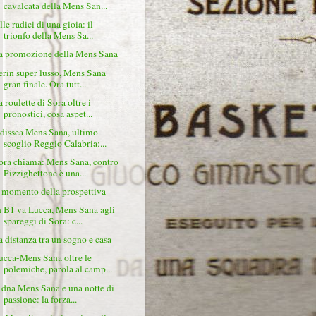
cavalcata della Mens San...
le radici di una gioia: il
trionfo della Mens Sa...
a promozione della Mens Sana
erin super lusso, Mens Sana
gran finale. Ora tutt...
a roulette di Sora oltre i
pronostici, cosa aspet...
dissea Mens Sana, ultimo
scoglio Reggio Calabria:...
ora chiama: Mens Sana, contro
Pizzighettone è una...
l momento della prospettiva
n B1 va Lucca, Mens Sana agli
spareggi di Sora: c...
a distanza tra un sogno e casa
ucca-Mens Sana oltre le
polemiche, parola al camp...
l dna Mens Sana e una notte di
passione: la forza...