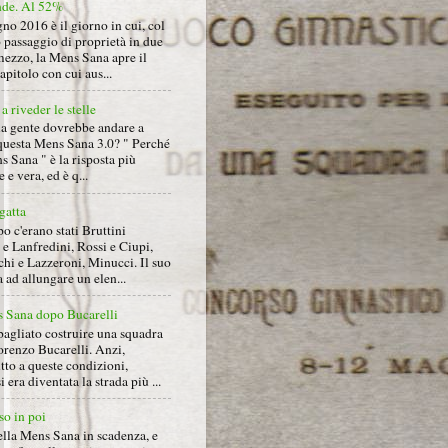
nde. Al 52%
gno 2016 è il giorno in cui, col
 passaggio di proprietà in due
mezzo, la Mens Sana apre il
pitolo con cui aus...
a riveder le stelle
la gente dovrebbe andare a
questa Mens Sana 3.0? " Perché
s Sana " è la risposta più
 e vera, ed è q...
gatta
 c'erano stati Bruttini
e Lanfredini, Rossi e Ciupi,
hi e Lazzeroni, Minucci. Il suo
ad allungare un elen...
 Sana dopo Bucarelli
bagliato costruire una squadra
orenzo Bucarelli. Anzi,
tto a queste condizioni,
i era diventata la strada più ...
so in poi
ella Mens Sana in scadenza, e