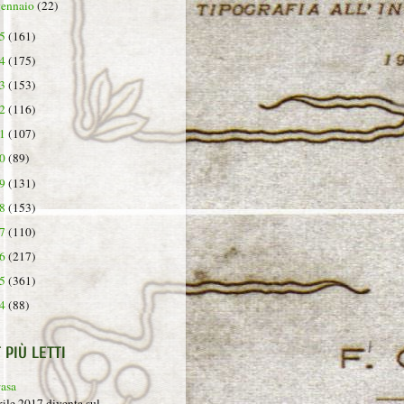
gennaio
(22)
25
(161)
24
(175)
23
(153)
22
(116)
21
(107)
20
(89)
19
(131)
18
(153)
17
(110)
16
(217)
15
(361)
14
(88)
 PIÙ LETTI
rasa
rile 2017 diventa sul