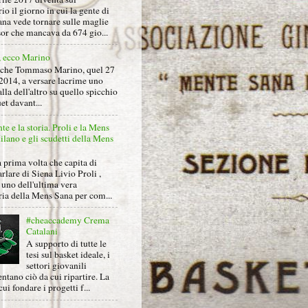
io il giorno in cui la gente di
na vede tornare sulle maglie
sor che mancava da 674 gio...
, ecco Marino
nche Tommaso Marino, quel 27
2014, a versare lacrime uno
alla dell'altro su quello spicchio
et davant...
nte e la storia. Proli e la Mens
lano e gli scudetti della Mens
 prima volta che capita di
arlare di Siena Livio Proli ,
uno dell'ultima vera
ria della Mens Sana per com...
#cheaccademy Crema
Catalani
A supporto di tutte le
tesi sul basket ideale, i
settori giovanili
ntano ciò da cui ripartire. La
cui fondare i progetti f...