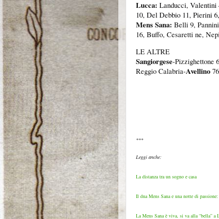
Lucca:
Landucci, Valentini 
10, Del Debbio 11, Pierini 6,
Mens Sana:
Belli 9, Pannini
16, Buffo, Cesaretti ne, Nepi
LE ALTRE
Sangiorgese
-Pizzighettone 6
Avellino
Reggio Calabria-
76
***
Leggi anche:
La distanza tra un sogno e casa
Il dna Mens Sana e una notte di passione: l
La Mens Sana è viva, si va alla “bella” a L