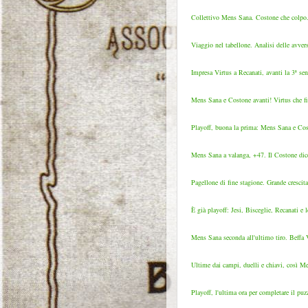
Collettivo Mens Sana. Costone che colpo. Vi
Viaggio nel tabellone. Analisi delle avversa
Impresa Virtus a Recanati, avanti la 3ª sene
Mens Sana e Costone avanti! Virtus che fina
Playoff, buona la prima: Mens Sana e Costo
Mens Sana a valanga, +47. Il Costone dice 
Pagellone di fine stagione. Grande crescita
È già playoff: Jesi, Bisceglie, Recanati e le
Mens Sana seconda all'ultimo tiro. Beffa V
Ultime dai campi, duelli e chiavi, così M
Playoff, l'ultima ora per completare il puzz