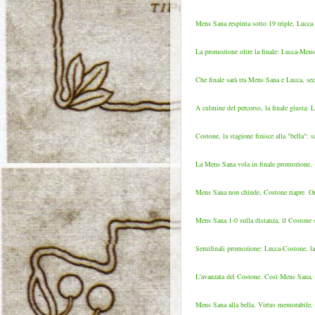
Mens Sana respinta sotto 19 triple, Lucca pi
La promozione oltre la finale: Lucca-Mens Sa
Che finale sarà tra Mens Sana e Lucca, se
A culmine del percorso, la finale giusta: 
Costone, la stagione finisce alla "bella":
La Mens Sana vola in finale promozione, +
Mens Sana non chiude, Costone riapre. Ora 
Mens Sana 1-0 sulla distanza, il Costone se
Semifinali promozione: Lucca-Costone, la r
L'avanzata del Costone. Così Mens Sana, Vi
Mens Sana alla bella. Virtus memorabile, Co