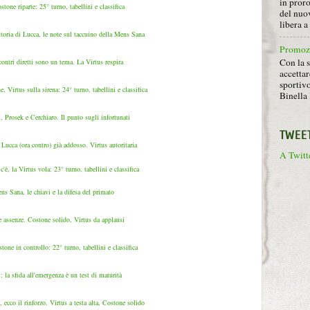
in proro
tone riparte: 25° turno, tabellini e classifica
del nuov
libera 
ttoria di Lucca, le note sul taccuino della Mens Sana
Promoz
Con la s
contri diretti sono un tema. La Virtus respira
accettar
sportiv
Virtus sulla sirena: 24° turno, tabellini e classifica
Binella 
Prosek e Cerchiaro. Il punto sugli infortunati
TWEE
Lucca (ora contro) già addosso. Virtus autoritaria
A Twitte
, la Virtus vola: 23° turno, tabellini e classifica
ns Sana, le chiavi e la difesa del primato
e assenze. Costone solido, Virtus da applausi
ne in controllo: 22° turno, tabellini e classifica
la sfida all'emergenza è un test di maturità
ecco il rinforzo. Virtus a testa alta, Costone solido