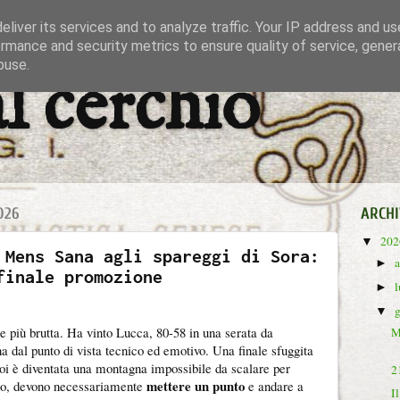
liver its services and to analyze traffic. Your IP address and u
rmance and security metrics to ensure quality of service, gene
buse.
al cerchio
026
ARCHI
20
▼
 Mens Sana agli spareggi di Sora:
►
finale promozione
►
▼
ale più brutta. Ha vinto Lucca, 80-58 in una serata da
M
 dal punto di vista tecnico ed emotivo. Una finale sfuggita
oi è diventata una montagna impossibile da scalare per
2
mettere un punto
so, devono necessariamente
e andare a
I