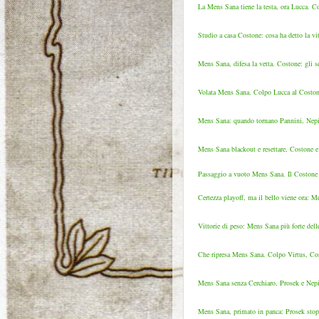
La Mens Sana tiene la testa, ora Lucca. Cos
Studio a casa Costone: cosa ha detto la vi
Mens Sana, difesa la vetta. Costone: gli s
Volata Mens Sana. Colpo Lucca al Costone, 
Mens Sana: quando tornano Pannini, Nepi, 
Mens Sana blackout e resettare, Costone e 
Passaggio a vuoto Mens Sana. Il Costone c'è
Certezza playoff, ma il bello viene ora: Me
Vittorie di peso: Mens Sana più forte dell
Che ripresa Mens Sana. Colpo Virtus, Costo
Mens Sana senza Cerchiaro, Prosek e Nepi: 
Mens Sana, primato in panca: Prosek stop, 