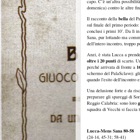
capo. C’è un’altra possibilit
domenica) contro le altre fin
bella
Il racconto della
del Pa
sul finale del primo periodo
conclusi i primi 10’. Da lì in
Sana, pur lottando ma comme
dell'intero incontro, troppo
Anzi, è stata Lucca a prende
oltre i 20 punti
di scarto. U
1
perché arrivata di fronte a
schermo del PalaSclavo): gli
quando l'esito dell'incontro 
Una delusione forte e da ris
preparare gli spareggi di So
g
Reggio Calabria: sono loro
squadra di Vecchi si faccia 
Lucca-Mens Sana 80-58
(24-14, 45-31; 58-41)