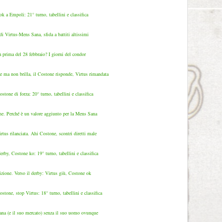
k a Empoli: 21° turno, tabellini e classifica
e di Virtus-Mens Sana, sfida a battiti altissimi
à prima del 28 febbraio? I giorni del condor
 ma non brilla, il Costone risponde, Virtus rimandata
tone di forza: 20° turno, tabellini e classifica
ine. Perché è un valore aggiunto per la Mens Sana
rtus rilanciata. Ahi Costone, scontri diretti male
rby, Costone ko: 19° turno, tabellini e classifica
izione. Verso il derby: Virtus giù, Costone ok
tone, stop Virtus: 18° turno, tabellini e classifica
na (e il suo mercato) senza il suo uomo ovunque