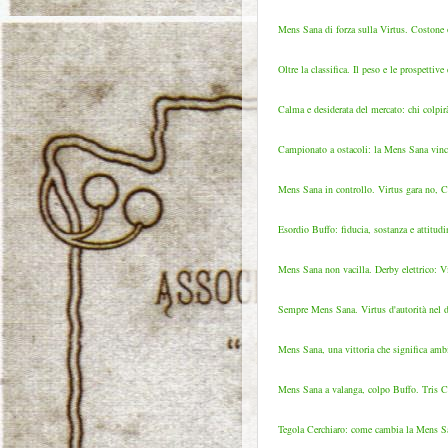
Mens Sana di forza sulla Virtus. Costone o
Oltre la classifica. Il peso e le prospettiv
Calma e desiderata del mercato: chi colpir
Campionato a ostacoli: la Mens Sana vince
Mens Sana in controllo. Virtus gara no, Cos
Esordio Buffo: fiducia, sostanza e attitud
Mens Sana non vacilla. Derby elettrico: Vi
Sempre Mens Sana. Virtus d'autorità nel de
Mens Sana, una vittoria che significa amb
Mens Sana a valanga, colpo Buffo. Tris Cos
Tegola Cerchiaro: come cambia la Mens Sa