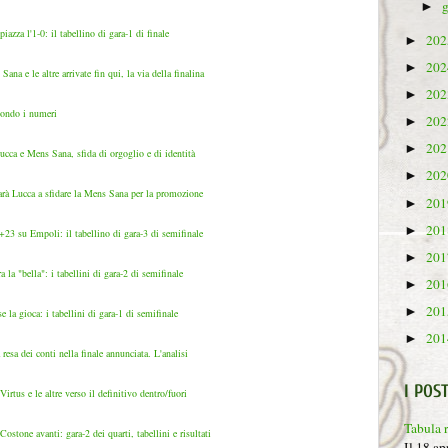
►
azza l'1-0: il tabellino di gara-1 di finale
20
►
20
►
na e le altre arrivate fin qui, la via della finalina
20
►
condo i numeri
20
►
20
►
Lucca e Mens Sana, sfida di orgoglio e di identità
20
►
 sarà Lucca a sfidare la Mens Sana per la promozione
20
►
20
►
23 su Empoli: il tabellino di gara-3 di semifinale
20
►
la "bella": i tabellini di gara-2 di semifinale
20
►
20
►
 la gioca: i tabellini di gara-1 di semifinale
20
►
esa dei conti nella finale annunciata. L'analisi
I POST
rtus e le altre verso il definitivo dentro/fuori
Tabula 
stone avanti: gara-2 dei quarti, tabellini e risultati
Il 18 ap