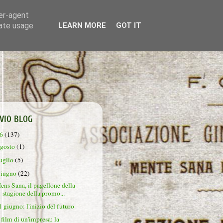
ser-agent
rate usage
LEARN MORE
GOT IT
VIO BLOG
26
(137)
agosto
(1)
luglio
(5)
giugno
(22)
ens Sana, il pagellone della
stagione della promo...
1 giugno: l'inizio del futuro
l film di un'impresa: la