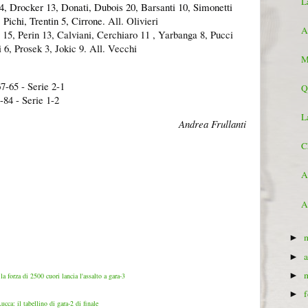
L
4, Drocker 13, Donati, Dubois 20, Barsanti 10, Simonetti
 Pichi, Trentin 5, Cirrone.
All. Olivieri
A
 15, Perin 13, Calviani, Cerchiaro 11 , Yarbanga 8, Pucci
 6, Prosek 3, Jokic 9. All. Vecchi
M
7-65 - Serie 2-1
Q
-84 - Serie 1-2
L
Andrea Frullanti
C
A
A
►
►
►
a forza di 2500 cuori lancia l'assalto a gara-3
►
ucca: il tabellino di gara-2 di finale