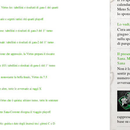
calendar
rtus ko: tabellini e risultati di gara-1 dei quarti
Mens Sa
lo spon
rie e segreti tattici dei quarti playoff
Lo vedi
C'era a
se: tabellini e risultati di gara-3 del 1° turno
giugno 
sulla sp
le: tabellini e risultati di gara-2 del 1° turno
di parqu
Il prese
ne che approccio, la Virtus prepara il riscatto
Sana. Mi
Sana
103: tabellini e risultati di gara-1 del 1° turno
Non è la
sentir p
 nonostante la beffa finale, Virtus da 7.5
numero 
avversa
 altre, tutte le avversarie ai raggi X
irtus che è quinta: ultimo turno, tutte le sentenze
ens Sana-Costone disegna il viaggio playoff
rapprese
base su 
le: guida e date degli incroci tra i gironi C e D