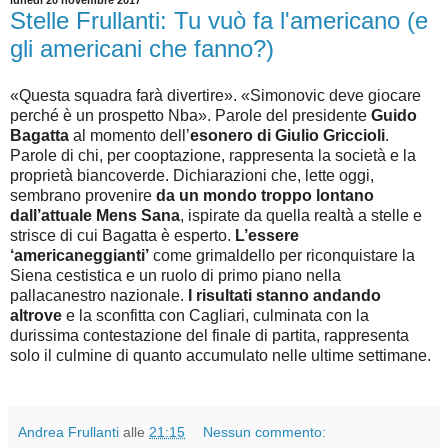
lunedì 20 novembre 2017
Stelle Frullanti: Tu vuò fa l'americano (e
gli americani che fanno?)
«Questa squadra farà divertire». «Simonovic deve giocare
perché è un prospetto Nba». Parole del presidente
Guido
Bagatta
al momento dell’
esonero di Giulio Griccioli
.
Parole di chi, per cooptazione, rappresenta la società e la
proprietà biancoverde. Dichiarazioni che, lette oggi,
sembrano provenire
da un mondo troppo lontano
dall’attuale Mens Sana
, ispirate da quella realtà a stelle e
strisce di cui Bagatta è esperto.
L’essere
‘americaneggianti’
come grimaldello per riconquistare la
Siena cestistica e un ruolo di primo piano nella
pallacanestro nazionale.
I risultati stanno andando
altrove
e la sconfitta con Cagliari, culminata con la
durissima contestazione del finale di partita, rappresenta
solo il culmine di quanto accumulato nelle ultime settimane.
Andrea Frullanti
alle
21:15
Nessun commento: