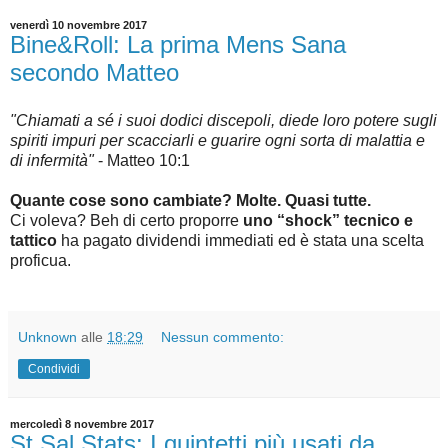
venerdì 10 novembre 2017
Bine&Roll: La prima Mens Sana
secondo Matteo
"Chiamati a sé i suoi dodici discepoli, diede loro potere sugli
spiriti impuri per scacciarli e guarire ogni sorta di malattia e
di infermità"
- Matteo 10:1
Quante cose sono cambiate? Molte. Quasi tutte.
Ci voleva? Beh di certo proporre
uno “shock” tecnico e
tattico
ha pagato dividendi immediati ed è stata una scelta
proficua.
Unknown
alle
18:29
Nessun commento:
Condividi
mercoledì 8 novembre 2017
St.Sal.Stats: I quintetti più usati da