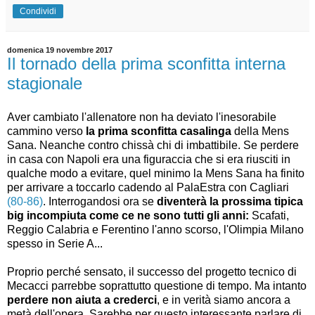
Condividi
domenica 19 novembre 2017
Il tornado della prima sconfitta interna
stagionale
Aver cambiato l'allenatore non ha deviato l'inesorabile
cammino verso
la prima sconfitta casalinga
della Mens
Sana. Neanche contro chissà chi di imbattibile. Se perdere
in casa con Napoli era una figuraccia che si era riusciti in
qualche modo a evitare, quel minimo la Mens Sana ha finito
per arrivare a toccarlo cadendo al PalaEstra con Cagliari
(80-86)
. Interrogandosi ora se
diventerà la prossima tipica
big incompiuta come ce ne sono tutti gli anni:
Scafati,
Reggio Calabria e Ferentino l'anno scorso, l'Olimpia Milano
spesso in Serie A...
Proprio perché sensato, il successo del progetto tecnico di
Mecacci parrebbe soprattutto questione di tempo. Ma intanto
perdere non aiuta a crederci
, e in verità siamo ancora a
metà dell'opera. Sarebbe per questo interessante parlare di