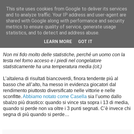
This site uses cookies from Google to deliver its services
Palla al cerchio
and to analyze traffic. Your IP address and user-agent are
shared with Google along with performance and security
metrics to ensure quality of service, generate usage
statistics, and to detect and address abuse.
giovedì 30 novembre 2017
St.Sal.Stats: passala Capitano, passala
LEARN MORE
GOT IT
Non mi fido molto delle statistiche, perché un uomo con la
testa nel forno acceso e i piedi nel congelatore
statisticamente ha una temperatura media (cit.)
L’altalena di risultati biancoverdi, finora tendente più al
basso che all’alto, ha messo in evidenza giocatori dal
rendimento piuttosto diversificato nelle vittorie e nelle
sconfitte.
Abbiamo notato come Casella
sia l’uomo dallo
sbalzo più drastico: quando si vince sta sopra i 13 di media,
quando si perde non va oltre i 3 punti segnati. C’è invece chi
segna di più quando si perde…