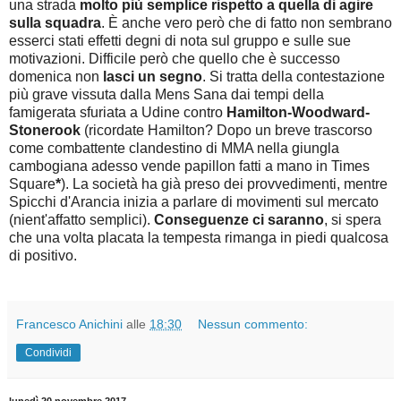
una strada
molto più semplice rispetto a quella di agire
sulla squadra
. È anche vero però che di fatto non sembrano
esserci stati effetti degni di nota sul gruppo e sulle sue
motivazioni. Difficile però che quello che è successo
domenica non
lasci un segno
. Si tratta della contestazione
più grave vissuta dalla Mens Sana dai tempi della
famigerata sfuriata a Udine contro
Hamilton-Woodward-
Stonerook
(ricordate Hamilton? Dopo un breve trascorso
come combattente clandestino di MMA nella giungla
cambogiana adesso vende papillon fatti a mano in Times
Square
*
). La società ha già preso dei provvedimenti, mentre
Spicchi d'Arancia inizia a parlare di movimenti sul mercato
(nient'affatto semplici).
Conseguenze ci saranno
, si spera
che una volta placata la tempesta rimanga in piedi qualcosa
di positivo.
Francesco Anichini
alle
18:30
Nessun commento:
Condividi