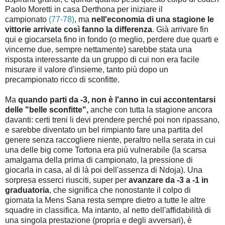
Paolo Moretti in casa Derthona per iniziare il
campionato
(77-78)
, ma
nell'economia di una stagione le
vittorie arrivate così fanno la differenza
. Già arrivare fin
qui e giocarsela fino in fondo (o meglio, perdere due quarti e
vincerne due, sempre nettamente) sarebbe stata una
risposta interessante da un gruppo di cui non era facile
misurare il valore d'insieme, tanto più dopo un
precampionato ricco di sconfitte.
Ma
quando parti da -3, non è l'anno in cui accontentarsi
delle "belle sconfitte",
anche con tutta la stagione ancora
davanti: certi treni li devi prendere perché poi non ripassano,
e sarebbe diventato un bel rimpianto fare una partita del
genere senza raccogliere niente, peraltro nella serata in cui
una delle big come Tortona era più vulnerabile (la scarsa
amalgama della prima di campionato, la pressione di
giocarla in casa, al di là poi dell'assenza di Ndoja). Una
sorpresa esserci riusciti, super per
avanzare da -3 a -1 in
graduatoria
, che significa che nonostante il colpo di
giornata la Mens Sana resta sempre dietro a tutte le altre
squadre in classifica. Ma intanto, al netto dell'affidabilità di
una singola prestazione (propria e degli avversari), è