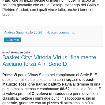
Fato
, che all’inizio decide di inserirlo in quel miracolo di
squadra giovanile che era la Casalpusterlengo del Gallo e
Pietrino Aradori, con i quali vince tutto, anche i tornei di
tappini.
Andrea Sguerri
alle
20:26
Nessun commento:
Condividi
lunedì 29 ottobre 2018
Basket City: Vittoria Virtus, finalmente.
Asciano forza 4 in Serie D
Prima W
per la Virtus Siena nel campionato di Serie B. È
questa la notizia della settimana con
i ragazzi di coach
Maurizio Tozzi che hanno battuto Pavia
al termine di una
partita molto intensa e combattuta:
68-62
il risultato finale. E
ci voleva proprio!
Ci voleva un successo
per muovere la
classifica, mettere i primi due punti in saccoccia e, più in
generale, guardare con un pizzico di ottimismo in più a