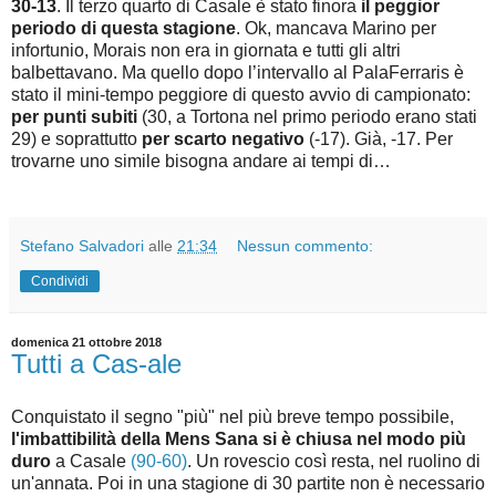
30-13
. Il terzo quarto di Casale è stato finora
il peggior
periodo di questa stagione
. Ok, mancava Marino per
infortunio, Morais non era in giornata e tutti gli altri
balbettavano. Ma quello dopo l’intervallo al PalaFerraris è
stato il mini-tempo peggiore di questo avvio di campionato:
per punti subiti
(30, a Tortona nel primo periodo erano stati
29) e soprattutto
per scarto negativo
(-17). Già, -17. Per
trovarne uno simile bisogna andare ai tempi di…
Stefano Salvadori
alle
21:34
Nessun commento:
Condividi
domenica 21 ottobre 2018
Tutti a Cas-ale
Conquistato il segno "più" nel più breve tempo possibile,
l'imbattibilità della Mens Sana si è chiusa nel modo più
duro
a Casale
(90-60)
. Un rovescio così resta, nel ruolino di
un'annata. Poi in una stagione di 30 partite non è necessario