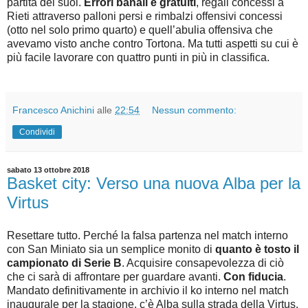
partita dei suoi.
Errori banali e gratuiti
, regali concessi a
Rieti attraverso palloni persi e rimbalzi offensivi concessi
(otto nel solo primo quarto) e quell’abulia offensiva che
avevamo visto anche contro Tortona. Ma tutti aspetti su cui è
più facile lavorare con quattro punti in più in classifica.
Francesco Anichini
alle
22:54
Nessun commento:
Condividi
sabato 13 ottobre 2018
Basket city: Verso una nuova Alba per la
Virtus
Resettare tutto. Perché la falsa partenza nel match interno
con San Miniato sia un semplice monito di
quanto è tosto il
campionato di Serie B
. Acquisire consapevolezza di ciò
che ci sarà di affrontare per guardare avanti.
Con fiducia
.
Mandato definitivamente in archivio il ko interno nel match
inaugurale per la stagione, c’è Alba sulla strada della Virtus.