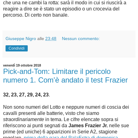
che una ne cambi la rotta: sarà il modo in cui si riuscirà a
reagire a dire se è stato un episodio o un crocevia del
percorso. Di certo non banale.
Giuseppe Nigro
alle
23:48
Nessun commento:
Condividi
venerdì 19 ottobre 2018
Pick-and-Tom: Limitare il pericolo
numero 1. Com'è andato il test Frazier
32, 23, 27, 29, 24, 23
.
Non sono numeri del Lotto e neppure numeri di coscia dei
cavalli presenti alle batterie, visto che siamo
straordinariamente
in tema. Le cifre elencate sopra si
riferiscono ai punti segnati da
James Frazier Jr.
nelle sue
prime (ed uniche) 6 apparizioni in Serie A2, stagione
regolare,
prima della gara del PalaEstra di domenica