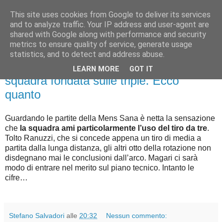
This site uses cookies from Google to deliver its services
Palla al cerchio
and to analyze traffic. Your IP address and user-agent are
shared with Google along with performance and security
metrics to ensure quality of service, generate usage
statistics, and to detect and address abuse.
mercoledì 31 ottobre 2018
St.Sal.Stats: La Mens Sana è una
LEARN MORE
GOT IT
squadra fondata sulle triple. Ecco
quanto
Guardando le partite della Mens Sana è netta la sensazione
che
la squadra ami particolarmente l’uso del tiro da tre
.
Tolto Ranuzzi, che si concede appena un tiro di media a
partita dalla lunga distanza, gli altri otto della rotazione non
disdegnano mai le conclusioni dall’arco. Magari ci sarà
modo di entrare nel merito sul piano tecnico. Intanto le
cifre…
Stefano Salvadori
alle
20:32
Nessun commento: