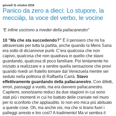
giovedì 11 ottobre 2018
Panico da zero a dieci: Lo stupore, la
mecciàp, la voce del verbo, le vocine
“E infine uscirono a riveder della pallacanestro”
10 “Ma che sta succedendo?”
È il pensiero che mi ha
attraversato per tutta la partita, anche quando la Mens Sana
era sotto di diciannove punti. C’era qualcosa che non
capivo, qualcosa che non quadrava in quello che stavo
guardando, qualcosa di poco familiare. Poi lentamente ho
iniziato a realizzare e a sentire quella sensazione che provi
quando rivedi un fratello tornare dal Venezuela mentre sei
seduto nella poltrona di Raffaella Carrà.
Stavo
effettivamente guardando della pallacanestro
. Con difetti,
errori, passaggi a vuoto, ma era davvero pallacanestro.
Capitemi, sono/siamo reduci da due stagioni in cui sono
stati più i momenti in cui ho battuto delle craniate nel muro
per lo sconforto che applaudito. Io non ero mica più abituato
a queste cose. Oh, ma anche voi, ma che si tirano fuori i
palleggi arresto e tiro così? A tradimento! Ma vi sembra il