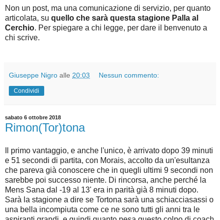
Non un post, ma una comunicazione di servizio, per quanto
articolata, su
quello che sarà questa stagione Palla al
Cerchio
. Per spiegare a chi legge, per dare il benvenuto a
chi scrive.
Giuseppe Nigro
alle
20:03
Nessun commento:
Condividi
sabato 6 ottobre 2018
Rimon(Tor)tona
Il primo vantaggio, e anche l'unico, è arrivato dopo 39 minuti
e 51 secondi di partita, con Morais, accolto da un'esultanza
che pareva già conoscere che in quegli ultimi 9 secondi non
sarebbe poi successo niente. Di rincorsa, anche perché la
Mens Sana dal -19 al 13' era in parità già 8 minuti dopo.
Sarà la stagione a dire se Tortona sarà una schiacciasassi o
una bella incompiuta come ce ne sono tutti gli anni tra le
aspiranti grandi, e quindi quanto pesa questo colpo di coach