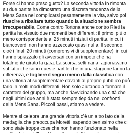
Forse ci hanno preso gusto? La seconda vittoria in rimonta
su due partite ha dimostrato una discreta tendenza della
Mens Sana nel complicarsi pesantemente la vita, salvo poi
riuscire a ribaltare tutto quando la situazione sembra
irrecuperabile
. Come contro Tortona anche contro Rieti la
partita ha vissuto due momenti ben differenti: il primo, più o
meno corrispondente ai 25 minuti iniziali di partita, in cui i
biancoverdi non hanno azzeccato quasi nulla. Il secondo,
cioè i finali 20 minuti (comprensivi di supplementare), in cui
hanno spiazzato gli avversari con un impeto che ha
totalmente girato la gara. La scorsa settimana ragionavamo
sul fatto che sono queste partite che in una stagione fanno la
differenza, e
togliere il segno meno dalla classifica
con
una vittoria al supplementare davanti al proprio pubblico può
farlo in molti modi differenti. Non solo aiutando a formare il
carattere del gruppo, ma anche riavvicinando una città che
negli ultimi due anni è stata sempre tiepida nei confronti
della Mens Sana. Piccoli passi, stiamo a vedere.
Mentre si celebra una grande vittoria c’è un altro lato della
medaglia che preoccupa Moretti, sapendo benissimo che ci
sono state troppe cose che non hanno funzionato nella