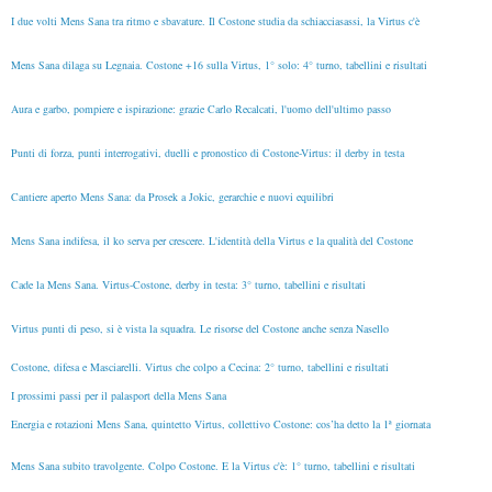
I due volti Mens Sana tra ritmo e sbavature. Il Costone studia da schiacciasassi, la Virtus c'è
Mens Sana dilaga su Legnaia. Costone +16 sulla Virtus, 1° solo: 4° turno, tabellini e risultati
Aura e garbo, pompiere e ispirazione: grazie Carlo Recalcati, l'uomo dell'ultimo passo
Punti di forza, punti interrogativi, duelli e pronostico di Costone-Virtus: il derby in testa
Cantiere aperto Mens Sana: da Prosek a Jokic, gerarchie e nuovi equilibri
Mens Sana indifesa, il ko serva per crescere. L'identità della Virtus e la qualità del Costone
Cade la Mens Sana. Virtus-Costone, derby in testa: 3° turno, tabellini e risultati
Virtus punti di peso, si è vista la squadra. Le risorse del Costone anche senza Nasello
Costone, difesa e Masciarelli. Virtus che colpo a Cecina: 2° turno, tabellini e risultati
I prossimi passi per il palasport della Mens Sana
Energia e rotazioni Mens Sana, quintetto Virtus, collettivo Costone: cos’ha detto la 1ª giornata
Mens Sana subito travolgente. Colpo Costone. E la Virtus c'è: 1° turno, tabellini e risultati