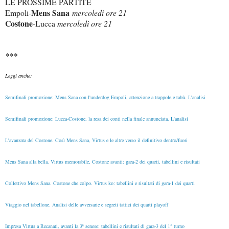
LE PROSSIME PARTITE
Mens Sana
Empoli-
mercoledì ore 21
Costone
-Lucca
mercoledì ore 21
***
Leggi anche:
Semifinali promozione: Mens Sana con l'underdog Empoli, attenzione a trappole e tabù. L'analisi
Semifinali promozione: Lucca-Costone, la resa dei conti nella finale annunciata. L'analisi
L'avanzata del Costone. Così Mens Sana, Virtus e le altre verso il definitivo dentro/fuori
Mens Sana alla bella. Virtus memorabile, Costone avanti: gara-2 dei quarti, tabellini e risultati
Collettivo Mens Sana. Costone che colpo. Virtus ko: tabellini e risultati di gara-1 dei quarti
Viaggio nel tabellone. Analisi delle avversarie e segreti tattici dei quarti playoff
Impresa Virtus a Recanati, avanti la 3ª senese: tabellini e risultati di gara-3 del 1° turno