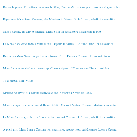
Buona la prima. Tre vittorie in avvio di 2026, Costone-Mens Sana per il primato al giro di boa
Ripartenza Mens Sana. Costone, che Masciarelli. Virtus c'è: 14° turno, tabellini e classifica
Stop a Cecina, tra alibi e carattere: Mens Sana, la pausa serve a ricaricare le pile
La Mens Sana cade dopo 9 vinte di fila. Riparte la Virtus: 13° turno, tabellini e classifica
Resilienza Mens Sana: lampo Pucci e timori Perin. Ricarica Costone, Virtus sottotono
Mens Sana, nona sinfonia e uno stop. Costone riparte: 12° turno, tabellini e classifica
75 di questi anni, Virtus
Mercato no stress: il Costone archivia le voci e aspetta i rientri del 2026
Mens Sana prima con la forza della mentalità. Blackout Virtus, Costone infortuni e mercato
La Mens Sana sogna: blitz a Lucca, va in testa col Costone: 11° turno, tabellini e classifica
A pieni giri. Mens Sana e Costone non sbagliano, adesso i test verità contro Lucca e Cecina