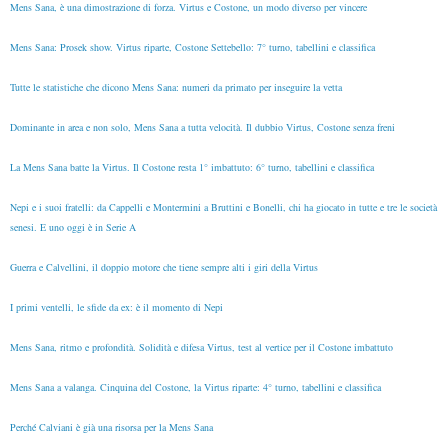
Mens Sana, è una dimostrazione di forza. Virtus e Costone, un modo diverso per vincere
Mens Sana: Prosek show. Virtus riparte, Costone Settebello: 7° turno, tabellini e classifica
Tutte le statistiche che dicono Mens Sana: numeri da primato per inseguire la vetta
Dominante in area e non solo, Mens Sana a tutta velocità. Il dubbio Virtus, Costone senza freni
La Mens Sana batte la Virtus. Il Costone resta 1° imbattuto: 6° turno, tabellini e classifica
Nepi e i suoi fratelli: da Cappelli e Montermini a Bruttini e Bonelli, chi ha giocato in tutte e tre le società
senesi. E uno oggi è in Serie A
Guerra e Calvellini, il doppio motore che tiene sempre alti i giri della Virtus
I primi ventelli, le sfide da ex: è il momento di Nepi
Mens Sana, ritmo e profondità. Solidità e difesa Virtus, test al vertice per il Costone imbattuto
Mens Sana a valanga. Cinquina del Costone, la Virtus riparte: 4° turno, tabellini e classifica
Perché Calviani è già una risorsa per la Mens Sana