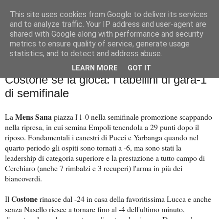
This site uses cookies from Google to deliver its services
Palla al cerchio
and to analyze traffic. Your IP address and user-agent are
shared with Google along with performance and security
metrics to ensure quality of service, generate usage
statistics, and to detect and address abuse.
domenica 24 maggio 2026
Mens Sana 1-0 sulla distanza, il
LEARN MORE
GOT IT
Costone se la gioca: i tabellini di gara-1
di semifinale
Mens Sana
La
piazza l'1-0 nella semifinale promozione scappando
nella ripresa, in cui semina Empoli tenendola a 29 punti dopo il
riposo. Fondamentali i canestri di Pucci e Yarbanga quando nel
quarto periodo gli ospiti sono tornati a -6, ma sono stati la
leadership di categoria superiore e la prestazione a tutto campo di
Cerchiaro (anche 7 rimbalzi e 3 recuperi) l'arma in più dei
biancoverdi.
Costone
Il
rinasce dal -24 in casa della favoritissima Lucca e anche
senza Nasello riesce a tornare fino al -4 dell'ultimo minuto,