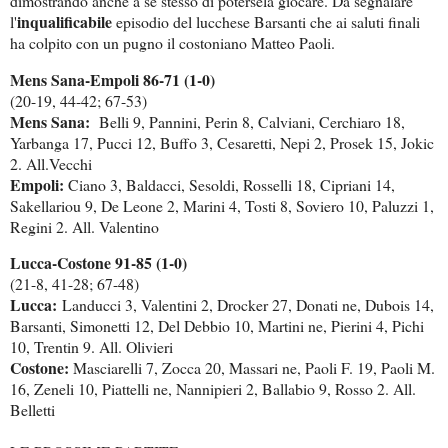
dimostrando anche a se stesso di potersela giocare. Da segnalare
inqualificabile
l'
episodio del lucchese Barsanti che ai saluti finali
ha colpito con un pugno il costoniano Matteo Paoli.
Mens Sana-Empoli 86-71 (1-0)
(20-19, 44-42; 67-53)
Mens Sana:
Belli 9, Pannini, Perin 8, Calviani, Cerchiaro 18,
Yarbanga 17, Pucci 12, Buffo 3, Cesaretti, Nepi 2, Prosek 15, Jokic
2. All.Vecchi
Empoli:
Ciano 3, Baldacci, Sesoldi, Rosselli 18, Cipriani 14,
Sakellariou 9, De Leone 2, Marini 4, Tosti 8, Soviero 10, Paluzzi 1,
Regini 2. All. Valentino
Lucca-Costone 91-85 (1-0)
(21-8, 41-28; 67-48)
Lucca:
Landucci 3, Valentini 2, Drocker 27, Donati ne, Dubois 14,
Barsanti, Simonetti 12, Del Debbio 10, Martini ne, Pierini 4, Pichi
10, Trentin 9. All. Olivieri
Costone:
Masciarelli 7, Zocca 20, Massari ne, Paoli F. 19, Paoli M.
16, Zeneli 10, Piattelli ne, Nannipieri 2, Ballabio 9, Rosso 2. All.
Belletti