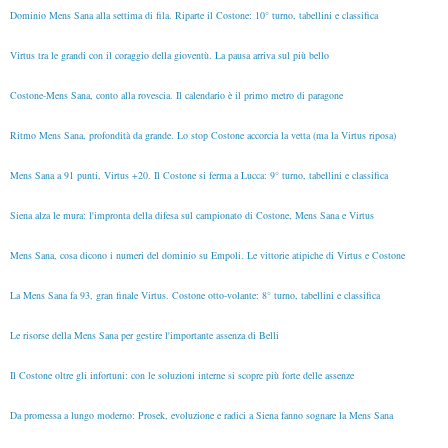
Dominio Mens Sana alla settima di fila. Riparte il Costone: 10° turno, tabellini e classifica
Virtus tra le grandi con il coraggio della gioventù. La pausa arriva sul più bello
Costone-Mens Sana, conto alla rovescia. Il calendario è il primo metro di paragone
Ritmo Mens Sana, profondità da grande. Lo stop Costone accorcia la vetta (ma la Virtus riposa)
Mens Sana a 91 punti, Virtus +20. Il Costone si ferma a Lucca: 9° turno, tabellini e classifica
Siena alza le mura: l'impronta della difesa sul campionato di Costone, Mens Sana e Virtus
Mens Sana, cosa dicono i numeri del dominio su Empoli. Le vittorie atipiche di Virtus e Costone
La Mens Sana fa 93, gran finale Virtus. Costone otto-volante: 8° turno, tabellini e classifica
Le risorse della Mens Sana per gestire l'importante assenza di Belli
Il Costone oltre gli infortuni: con le soluzioni interne si scopre più forte delle assenze
Da promessa a lungo moderno: Prosek, evoluzione e radici a Siena fanno sognare la Mens Sana