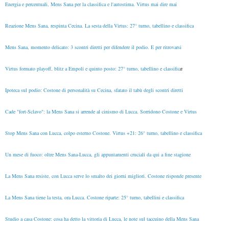
Energia e percentuali, Mens Sana per la classifica e l'autostima. Virtus mai dire mai
Reazione Mens Sana, respinta Cecina. La sesta della Virtus: 27° turno, tabellino e classifica
Mens Sana, momento delicato: 3 scontri diretti per difendere il podio. E per ritrovarsi
Virtus formato playoff, blitz a Empoli e quinto posto: 27° turno, tabellino e classific
a
Ipoteca sul podio: Costone di personalità su Cecina, sfatato il tabù degli scontri diretti
Cade "fort-Sclavo": la Mens Sana si arrende al cinismo di Lucca. Sorridono Costone e Virtus
Stop Mens Sana con Lucca, colpo esterno Costone. Virtus +21: 26° turno, tabellino e classifica
Un mese di fuoco: oltre Mens Sana-Lucca, gli appuntamenti cruciali da qui a fine stagione
La Mens Sana resiste, con Lucca serve lo smalto dei giorni migliori. Costone risponde presente
La Mens Sana tiene la testa, ora Lucca. Costone riparte: 25° turno, tabellini e classifica
Studio a casa Costone: cosa ha detto la vittoria di Lucca, le note sul taccuino della Mens Sana