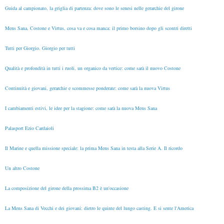
Guida al campionato, la griglia di partenza: dove sono le senesi nelle gerarchie del girone
Mens Sana, Costone e Virtus, cosa va e cosa manca: il primo borsino dopo gli scontri diretti
Tutti per Giorgio. Giorgio per tutti
Qualità e profondità in tutti i ruoli, un organico da vertice: come sarà il nuovo Costone
Continuità e giovani, gerarchie e scommesse ponderate: come sarà la nuova Virtus
I cambiamenti estivi, le idee per la stagione: come sarà la nuova Mens Sana
Palasport Ezio Cardaioli
Il Marine e quella missione speciale: la prima Mens Sana in testa alla Serie A. Il ricordo
Un altro Costone
La composizione del girone della prossima B2 è un'occasione
La Mens Sana di Vecchi e dei giovani: dietro le quinte del lungo casting. E si sente l'America