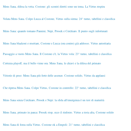
Mens Sana, difesa la vetta. Costone: gli scontri diretti sono un tema. La Virtus respira
Volata Mens Sana. Colpo Lucca al Costone, Virtus sulla sirena: 24° turno, tabellini e classifica
Mens Sana: quando tornano Pannini, Nepi, Prosek e Cerchiaro. Il punto sugli infortunati
Mens Sana blackout e resettare, Costone e Lucca (ora contro) già addosso. Virtus autoritaria
Passaggio a vuoto Mens Sana. Il Costone c'è, la Virtus vola: 23° turno, tabellini e classifica
Certezza playoff, ma il bello viene ora: Mens Sana, le chiavi e la difesa del primato
Vittorie di peso: Mens Sana più forte delle assenze. Costone solido, Virtus da applausi
Che ripresa Mens Sana. Colpo Virtus, Costone in controllo: 22° turno, tabellini e classifica
Mens Sana senza Cerchiaro, Prosek e Nepi: la sfida all'emergenza è un test di maturità
Mens Sana, primato in panca: Prosek stop, ecco il rinforzo. Virtus a testa alta, Costone solido
Mens Sana di forza sulla Virtus. Costone ok a Empoli: 21° turno, tabellini e classifica