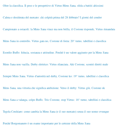
Oltre la classifica. Il peso e le prospettive di Virtus-Mens Sana, sfida a battiti altissimi
Calma e desiderata del mercato: chi colpirà prima del 28 febbraio? I giorni del condor
Campionato a ostacoli: la Mens Sana vince ma non brilla, il Costone risponde, Virtus rimandata
Mens Sana in controllo. Virtus gara no, Costone di forza: 20° turno, tabellini e classifica
Esordio Buffo: fiducia, sostanza e attitudine. Perché è un valore aggiunto per la Mens Sana
Mens Sana non vacilla. Derby elettrico: Virtus rilanciata. Ahi Costone, scontri diretti male
Sempre Mens Sana. Virtus d'autorità nel derby, Costone ko: 19° turno, tabellini e classifica
Mens Sana, una vittoria che significa ambizione. Verso il derby: Virtus giù, Costone ok
Mens Sana a valanga, colpo Buffo. Tris Costone, stop Virtus: 18° turno, tabellini e classifica
Tegola Cerchiaro: come cambia la Mens Sana (e il suo mercato) senza il suo uomo ovunque
Perché Borgomanero è un esame importante per le certezze della Mens Sana