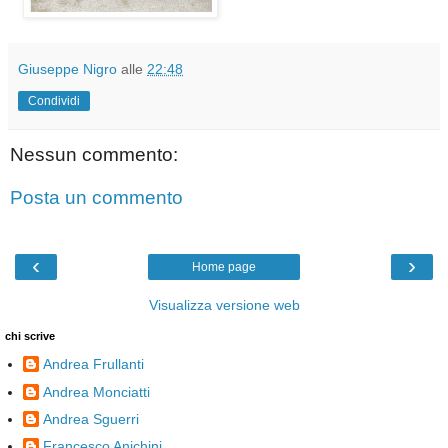
Giuseppe Nigro
alle
22:48
Condividi
Nessun commento:
Posta un commento
‹
›
Home page
Visualizza versione web
chi scrive
Andrea Frullanti
Andrea Monciatti
Andrea Sguerri
Francesco Anichini