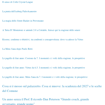
Il senso di Colle Crystal League
La punta dell'iceberg PalioAcanestro
La magia dello Street Basket in Provenzano
A Tutta D! Monteroni si arrende 2-0 a Certaldo, finisce qui la stagione delle senesi
Risorse, conferme e obiettivi, tra confronti e consapevolezza: dove va adesso la Virtus
La Mens Sana dopo Paolo Betti
Le pagelle di fine anno: Costone da 7. I momenti e i volti della stagione, le prospettive
Le pagelle di fine anno: Virtus da 6,5. I momenti e i volti della stagione, le prospettive
Le pagelle di fine anno: Mens Sana da 7. I momenti e i volti della stagione, le prospettive
Cosa si è mosso sul palazzetto. Cosa si muove: la scadenza del 2027 e le scelte
del Comune
Un anno senza il Prof. Il ricordo Dan Peterson "Grande coach, grande
avversario, grande uomo"