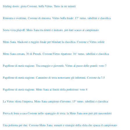
Sliding doors: gioia Costone, beffa Virtus. Tutto in tre minuti
Rimonta e overtime, Costone di rincorsa. Virtus beffa finale: 17° turno, tabellini e classifica
Sosta vista playoff: Mens Sana tra rientri e mercato, per dare scacco al campionato
Mens Sana, black-out e ruggito finale per blindare la classifica. Costone e Virtus solide
Mens Sana corsara, 30 di Prosek. Costone-Virtus ripartono: 16° turno, tabellini e classifica
Pagellone di metà stagione. Tra coraggio e gioventù, Virtus al passo delle grandi: voto 7
Pagellone di metà stagione. Cammino di testa nonostante gli infortuni, Costone da 7.5
Pagellone di metà stagione. Mens Sana ai limiti della perfezione: voto 8
La Virtus sfiora l'impresa, Mens Sana campione d'inverno: 15° turno, tabellini e classifica
Prova di forza a casa Costone nello spareggio di testa: la Mens Sana non può più nascondersi
Una poltrona per due. Costone-Mens Sana: numeri e strategie della sfida che spacca il campionato