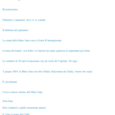
Ricominciamo
Palazzetto e palazzetti, dove si va a parare
Il bubbone del palazzetto
La strada della Mens Sana verso la Serie B Interregionale
La festa del basket: così Palio A Canestro ha creato qualcosa di importante per Siena
Lo scudetto di 20 anni fa raccontato con gli occhi del Capitano. Di oggi
5 giugno 2004, la Mens Sana sul tetto d'Italia. Raccontata da Charly, l'uomo dei sogni
E' già domani
Cosa si muove attorno alla Mens Sana
Nota bene
Ezio Cardaioli e quelle immeritate patenti
E' stata la mano del Carda