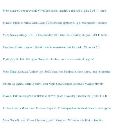
Mens Sana e Costone avanti! Virtus che finale: tabellini e risultati di gara-2 del 1° turno
Playoff, buona la prima: Mens Sana e Costone che approccio, la Virtus prepara il riscatto
Mens Sana a valanga, +47. Il Costone dice 103: tabellini e risultati di gara-1 del 1° turno
Pagellone di fine stagione. Grande crescita nonostante la beffa finale, Virtus da 7.5
È già playoff: Jesi, Bisceglie, Recanati e le altre, tutte le avversarie ai raggi X
Mens Sana seconda all'ultimo tiro. Beffa Virtus che è quinta: ultimo turno, tutte le sentenze
Ultime dai campi, duelli e chiavi, così Mens Sana-Costone disegna il viaggio playoff
Playoff, l'ultima ora per completare il puzzle: guida e date degli incroci tra i gironi C e D
Il rilancio della Mens Sana. Costone sorpreso, Virtus spavalda: niente di banale, tutto aperto
Mens Sana di peso. Virtus 7 bellezze, cade il Costone: 29° turno, tabellini e classifica