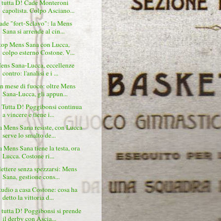
 tutta D! Cade Monteroni
capolista. Colpo Asciano...
ade "fort-Sclavo": la Mens
Sana si arrende al cin...
top Mens Sana con Lucca,
colpo esterno Costone. V...
ens Sana-Lucca, eccellenze
contro: l'analisi e i ...
n mese di fuoco: oltre Mens
Sana-Lucca, gli appun...
 Tutta D! Poggibonsi continua
a vincere e tiene i...
a Mens Sana resiste, con Lucca
serve lo smalto de...
a Mens Sana tiene la testa, ora
Lucca. Costone ri...
lettere senza spezzarsi: Mens
Sana, gestione cons...
tudio a casa Costone: cosa ha
detto la vittoria d...
 tutta D! Poggibonsi si prende
il derby con Ascia...