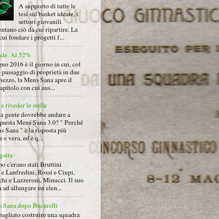
A supporto di tutte le
tesi sul basket ideale, i
settori giovanili
ntano ciò da cui ripartire. La
cui fondare i progetti f...
nde. Al 52%
gno 2016 è il giorno in cui, col
 passaggio di proprietà in due
mezzo, la Mens Sana apre il
pitolo con cui aus...
a riveder le stelle
la gente dovrebbe andare a
questa Mens Sana 3.0? " Perché
s Sana " è la risposta più
 e vera, ed è q...
gatta
 c'erano stati Bruttini
e Lanfredini, Rossi e Ciupi,
hi e Lazzeroni, Minucci. Il suo
ad allungare un elen...
 Sana dopo Bucarelli
bagliato costruire una squadra