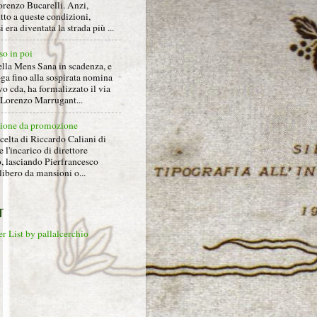
orenzo Bucarelli. Anzi,
tto a queste condizioni,
i era diventata la strada più ...
so in poi
ella Mens Sana in scadenza, e
ga fino alla sospirata nomina
o cda, ha formalizzato il via
a Lorenzo Marrugant...
ione da promozione
celta di Riccardo Caliani di
e l'incarico di direttore
o, lasciando Pierfrancesco
libero da mansioni o...
T
r List by pallalcerchio