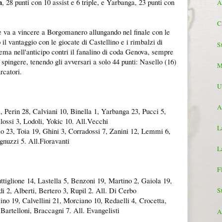
n
, 28 punti con 10 assist e 6 triple, e Yarbanga, 23 punti con
A
C
e va a vincere a Borgomanero allungando nel finale con le
 il vantaggio con le giocate di Castellino e i rimbalzi di
S
ema nell'anticipo contri il fanalino di coda Genova, sempre
 spingere, tenendo gli avversari a solo 44 punti: Nasello (16)
M
arcatori.
U
A
, Perin 28, Calviani 10, Binella 1, Yarbanga 23, Pucci 5,
lossi 3, Lodoli, Yokic 10. All.Vecchi
L
lo 23, Toia 19, Ghini 3, Corradossi 7, Zanini 12, Lemmi 6,
gnuzzi 5. All.Fioravanti
L
F
uttiglione 14, Lastella 5, Benzoni 19,
Martino 2, Gaiola 19,
di 2, Alberti, Bertero 3, Rupil 2. All. Di Cerbo
S
lino 19, Calvellini 21, Morciano 10, Redaelli 4,
Crocetta,
 Bartelloni, Braccagni 7. All. Evangelisti
A