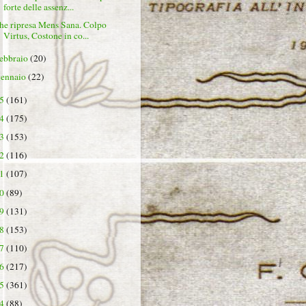
forte delle assenz...
he ripresa Mens Sana. Colpo
Virtus, Costone in co...
febbraio
(20)
gennaio
(22)
25
(161)
24
(175)
23
(153)
22
(116)
21
(107)
20
(89)
19
(131)
18
(153)
17
(110)
16
(217)
15
(361)
14
(88)