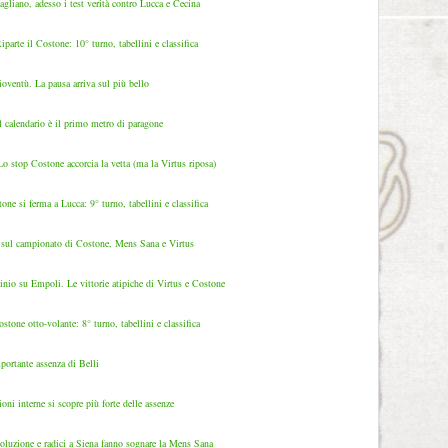
gliano, adesso i test verità contro Lucca e Cecina
parte il Costone: 10° turno, tabellini e classifica
gioventù. La pausa arriva sul più bello
l calendario è il primo metro di paragone
 stop Costone accorcia la vetta (ma la Virtus riposa)
ne si ferma a Lucca: 9° turno, tabellini e classifica
sa sul campionato di Costone, Mens Sana e Virtus
nio su Empoli. Le vittorie atipiche di Virtus e Costone
tone otto-volante: 8° turno, tabellini e classifica
mportante assenza di Belli
ioni interne si scopre più forte delle assenze
luzione e radici a Siena fanno sognare la Mens Sana