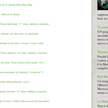
 per le certezze della Mens Sana
rapprese
. Tutto in tre minuti
base su 
rtus beffa finale: 17° turno, tabellini e classifica
22 azie
Il 9 giu
 e mercato, per dare scacco al campionato
secondo
mesi e 
nuovo ca
lindare la classifica. Costone e Virtus solide
Tornare 
irtus ripartono: 16° turno, tabellini e classifica
Perché 
vedere 
 gioventù, Virtus al passo delle grandi: voto 7
è la Men
semplice
sta nonostante gli infortuni, Costone da 7.5
Real Ba
Un tempo
imiti della perfezione: voto 8
(Mario) 
Morrocc
ione d'inverno: 15° turno, tabellini e classifica
nome va 
La Mens
ggio di testa: la Mens Sana non può più nascondersi
Non è s