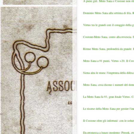
A pieni giri. Mens Sana e Costone non sba
Dominio Mens Sana alla settima di fila. Ri
Virtus tra le grandi con il coraggio della 
Costone-Mens Sana, conto alla rovescia. I
Ritmo Mens Sana, profondità da grande. Lo
Mens Sana a 91 punti, Virtus +20. Il Costo
Siena alza le mura: l'impronta della dife
Mens Sana, cosa dicono i numeri del domi
La Mens Sana fa 93, gran finale Virtus. Cos
Le risorse della Mens Sana per gestire l'i
Il Costone oltre gli infortuni: con le soluz
Da promessa a lungo moderno: Prosek, evo