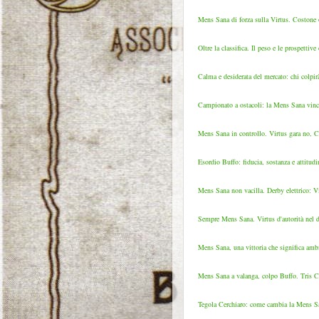
Mens Sana di forza sulla Virtus. Costone o
Oltre la classifica. Il peso e le prospettiv
Calma e desiderata del mercato: chi colpir
Campionato a ostacoli: la Mens Sana vince
Mens Sana in controllo. Virtus gara no, Cos
Esordio Buffo: fiducia, sostanza e attitud
Mens Sana non vacilla. Derby elettrico: Vi
Sempre Mens Sana. Virtus d'autorità nel de
Mens Sana, una vittoria che significa amb
Mens Sana a valanga, colpo Buffo. Tris Cos
Tegola Cerchiaro: come cambia la Mens Sa