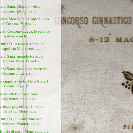
ens Sana, difesa la vetta.
Costone: gli scontri d...
olata Mens Sana. Colpo Lucca
al Costone, Virtus s...
erso Costone-Lucca, lo scontro
tra titani è un te...
 tutta D! Asciano stoppa la
capolista Monteroni. ...
ens Sana: quando tornano
Pannini, Nepi, Prosek e ...
ens Sana blackout e resettare,
Costone e Lucca (o...
assaggio a vuoto Mens Sana. Il
Costone c'è, la Vi...
irtus, effetto Castellino:
esperienza, fisicità e...
ertezza playoff, ma il bello
viene ora: Mens Sana...
 tutta D! Gli infortuni non
fermano Monteroni, be...
ittorie di peso: Mens Sana più