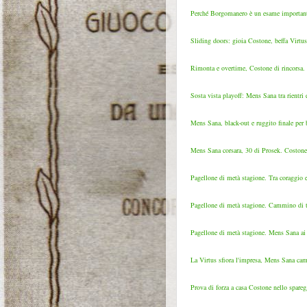
Perché Borgomanero è un esame importante
Sliding doors: gioia Costone, beffa Virtus
Rimonta e overtime, Costone di rincorsa. Vi
Sosta vista playoff: Mens Sana tra rientri
Mens Sana, black-out e ruggito finale per b
Mens Sana corsara, 30 di Prosek. Costone-V
Pagellone di metà stagione. Tra coraggio e
Pagellone di metà stagione. Cammino di te
Pagellone di metà stagione. Mens Sana ai l
La Virtus sfiora l'impresa, Mens Sana camp
Prova di forza a casa Costone nello spare