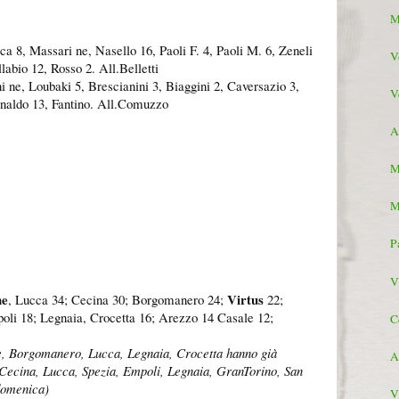
M
ca 8, Massari ne, Nasello 16, Paoli F. 4, Paoli M. 6, Zeneli
V
llabio 12, Rosso 2. All.Belletti
 ne, Loubaki 5, Brescianini 3, Biaggini 2, Caversazio 3,
V
Arnaldo 13, Fantino. All.Comuzzo
A
M
M
P
V
ne
Virtus
, Lucca 34; Cecina 30; Borgomanero 24;
22;
oli 18; Legnaia, Crocetta 16; Arezzo 14 Casale 12;
C
, Borgomanero, Lucca, Legnaia, Crocetta hanno già
A
. Cecina, Lucca, Spezia, Empoli, Legnaia, GranTorino, San
domenica)
V