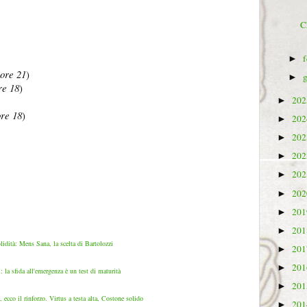
C
►
 ore 21
)
►
re 18
)
20
►
re 18
)
20
►
20
►
20
►
20
►
20
►
20
►
20
►
lidità: Mens Sana, la scelta di Bartolozzi
20
►
20
►
la sfida all'emergenza è un test di maturità
20
►
ecco il rinforzo. Virtus a testa alta, Costone solido
20
►