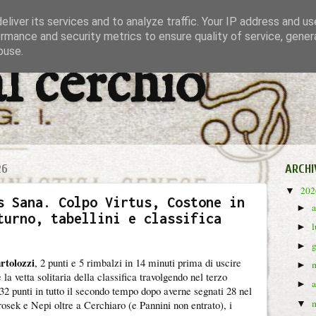
liver its services and to analyze traffic. Your IP address and u
rmance and security metrics to ensure quality of service, gene
buse.
al cerchio
26
ARCHI
20
▼
s Sana. Colpo Virtus, Costone in
►
turno, tabellini e classifica
►
►
rtolozzi
, 2 punti e 5 rimbalzi in 14 minuti prima di uscire
►
 la vetta solitaria della classifica travolgendo nel terzo
►
32 punti in tutto il secondo tempo dopo averne segnati 28 nel
osek e Nepi oltre a Cerchiaro (e Pannini non entrato), i
▼