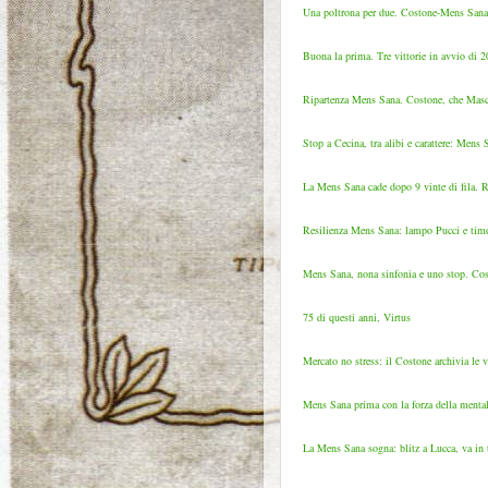
Una poltrona per due. Costone-Mens Sana: 
Buona la prima. Tre vittorie in avvio di 
Ripartenza Mens Sana. Costone, che Masciare
Stop a Cecina, tra alibi e carattere: Mens S
La Mens Sana cade dopo 9 vinte di fila. Rip
Resilienza Mens Sana: lampo Pucci e timo
Mens Sana, nona sinfonia e uno stop. Costo
75 di questi anni, Virtus
Mercato no stress: il Costone archivia le v
Mens Sana prima con la forza della mental
La Mens Sana sogna: blitz a Lucca, va in te