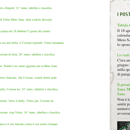
k a Empoli: 21° turno, tabellini e classifica
I POS
e di Virtus-Mens Sana, sfida a battiti altissimi
Tabula 
Il 18 ap
à prima del 28 febbraio? I giorni del condor
calendar
Mens Sa
 ma non brilla, il Costone risponde, Virtus rimandata
lo spon
tone di forza: 20° turno, tabellini e classifica
Lo vedi
C'era a
giugno 
ine. Perché è un valore aggiunto per la Mens Sana
sulla sp
di parqu
rtus rilanciata. Ahi Costone, scontri diretti male
Il prese
Sana. Mi
rby, Costone ko: 19° turno, tabellini e classifica
Sana
Non è la
izione. Verso il derby: Virtus giù, Costone ok
sentir p
numero 
tone, stop Virtus: 18° turno, tabellini e classifica
avversa
na (e il suo mercato) senza il suo uomo ovunque