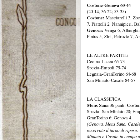
Costone-Genova 60-44
(20-14, 36-22; 53-35)
Costone:
Masciarelli 3, Zoc
7, Piattelli 2, Nannipieri, Ba
Genova:
Venga 6, Alberghini
Pintus 5, Zini, Petrovic 7, 
LE ALTRE PARTITE
Cecina-Lucca 65-73
Spezia-Empoli 75-74
Legnaia-GranTorino 64-68
San Miniato-Casale 84-57
LA CLASSIFICA
Mens Sana
Costo
36 punti;
Spezia, San Miniato 20; Emp
GranTorino 6; Genova 4.
(Genova, Mens Sana, Casale
osservato il turno di riposo
Miniato e Casale in campo 