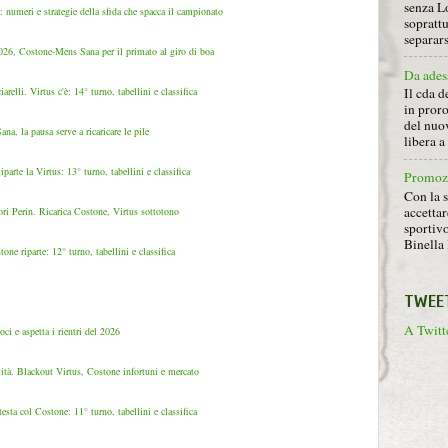
senza L
numeri e strategie della sfida che spacca il campionato
soprattu
separars
2026, Costone-Mens Sana per il primato al giro di boa
Da ades
lli. Virtus c'è: 14° turno, tabellini e classifica
Il cda d
in proro
del nuov
ana, la pausa serve a ricaricare le pile
libera 
arte la Virtus: 13° turno, tabellini e classifica
Promoz
Con la s
accettar
ri Perin. Ricarica Costone, Virtus sottotono
sportiv
Binella 
ne riparte: 12° turno, tabellini e classifica
TWEE
A Twitte
oci e aspetta i rientri del 2026
ità. Blackout Virtus, Costone infortuni e mercato
sta col Costone: 11° turno, tabellini e classifica