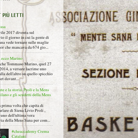
T PIÙ LETTI
rasa
rile 2017 diventa sul
io il giorno in cui la gente di
na vede tornare sulle maglie
sor che mancava da 674 gio...
, ecco Marino
nche Tommaso Marino, quel 27
2014, a versare lacrime uno
alla dell'altro su quello spicchio
et davant...
nte e la storia. Proli e la Mens
lano e gli scudetti della Mens
 prima volta che capita di
arlare di Siena Livio Proli ,
uno dell'ultima vera
ria della Mens Sana per com...
#cheaccademy Crema
Catalani