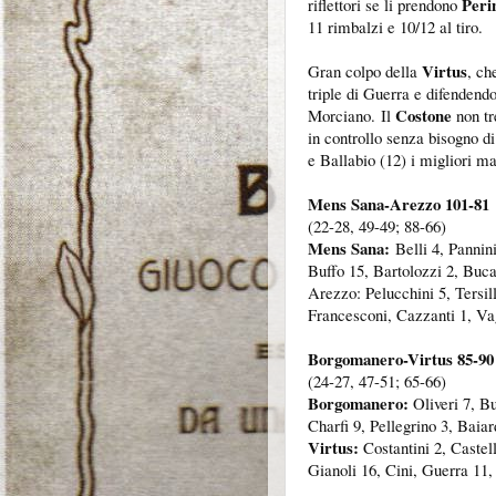
Peri
riflettori se li prendono
11 rimbalzi e 10/12 al tiro.
Virtus
Gran colpo della
, ch
triple di Guerra e difendendo
Costone
Morciano.
Il
non tr
in controllo senza bisogno di
e Ballabio (12) i migliori m
Mens Sana-Arezzo 101-81
(22-28, 49-49; 88-66)
Mens Sana:
Belli 4, Pannini
Buffo 15, Bartolozzi 2, Buca
Arezzo: Pelucchini 5, Tersil
Francesconi, Cazzanti 1, Va
Borgomanero-Virtus 85-90
(
24-27, 47-51; 65-66)
Borgomanero:
Oliveri 7, B
Charfi 9, Pellegrino 3, Baiar
Virtus:
Costantini 2, Castel
Gianoli 16, Cini, Guerra 11,