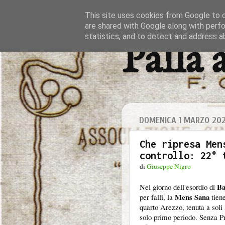
This site uses cookies from Google to de
are shared with Google along with perfo
statistics, and to detect and address a
Palla 
DOMENICA 1 MARZO 20
Che ripresa Men
controllo: 22° 
di
Giuseppe Nigro
Ba
Nel giorno dell'esordio di
Mens Sana
per falli, la
tiene
quarto Arezzo, tenuta a soli 
solo primo periodo. Senza Pr