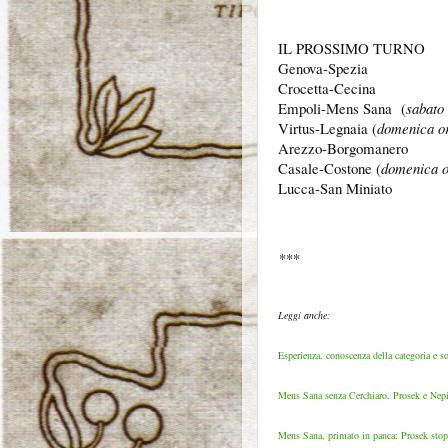
IL PROSSIMO TURNO
Genova-Spezia
Crocetta-Cecina
Empoli-Mens Sana
(
sabato
Virtus-Legnaia
(
domenica o
Arezzo-Borgomanero
Casale-Costone (
domenica o
Lucca-San Miniato
***
Leggi anche:
Esperienza, conoscenza della categoria e so
Mens Sana senza Cerchiaro, Prosek e Nepi: 
Mens Sana, primato in panca: Prosek stop, 