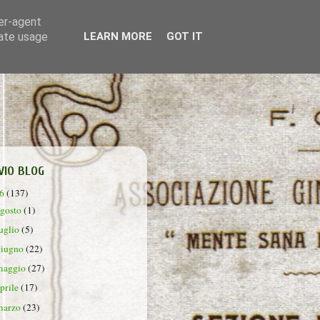
ser-agent
rate usage
LEARN MORE
GOT IT
VIO BLOG
26
(137)
agosto
(1)
luglio
(5)
giugno
(22)
maggio
(27)
aprile
(17)
marzo
(23)