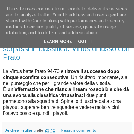
This site uses cookies from Google to deliver its services
Palla al cerchio
and to analyze traffic. Your IP address and user-agent are
shared with Google along with performance and security
metrics to ensure quality of service, generate usage
statistics, and to detect and address abuse.
giovedì 31 marzo 2022
Vittoria e fiducia ritrovate, con 3
LEARN MORE
GOT IT
sorpassi in classifica: Virtus di lusso con
Prato
La Virtus batte Prato 94-73 e
ritrova il successo dopo
cinque sconfitte consecutive
. Un risultato importante, sia
nel punteggio che per il grande valore della vittoria.
È
un’affermazione che rilancia il team rossoblù e che dà
una svolta alla classifica virtussina
: i due punti
permettono alla squadra di Spinello di uscire dalla zona
playout, superare ben tre squadre e vedere molto vicini
l’ottavo posto e quindi i playoff.
Andrea Frullanti
alle
23:42
Nessun commento: