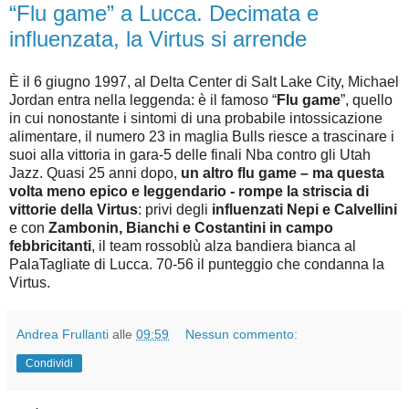
“Flu game” a Lucca. Decimata e
influenzata, la Virtus si arrende
È il 6 giugno 1997, al Delta Center di Salt Lake City, Michael
Jordan entra nella leggenda: è il famoso “
Flu game
”, quello
in cui nonostante i sintomi di una probabile intossicazione
alimentare, il numero 23 in maglia Bulls riesce a trascinare i
suoi alla vittoria in gara-5 delle finali Nba contro gli Utah
Jazz. Quasi 25 anni dopo,
un altro flu game – ma questa
volta meno epico e leggendario - rompe la striscia di
vittorie della Virtus
: privi degli
influenzati Nepi e Calvellini
e con
Zambonin, Bianchi e Costantini in campo
febbricitanti
, il team rossoblù alza bandiera bianca al
PalaTagliate di Lucca. 70-56 il punteggio che condanna la
Virtus.
Andrea Frullanti
alle
09:59
Nessun commento:
Condividi