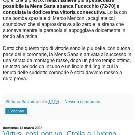
Oplà, che triplazzo.
Nella maniera più spettacolare
possibile la Mens Sana sbanca Fucecchio (72-70) e
conquista la dodicesima vittoria consecutiva
. Lo fa con
una bomba spaziale di Marco Menconi, scagliata col
countdown che si approssimava allo zero e la sirena che
suonava mentre la parabola si appoggiava dolcemente in
fondo alla retina.
Detto che questo tipo di vittorie sono le più belle, con buona
pace delle coronarie, la Mens Sana è arrivata al successo in
una serata da montagne russe, dopo un primo tempo ottimo,
un terzo periodo da incubo e un finale thrilling in cui la
tenuta delle suddette coronarie è stata davvero messa a
dura prova.
Stefano Salvadori
alle
12:04
Nessun commento:
Condividi
domenica 13 marzo 2022
Virtus, così non va. Crolla a Livorno,