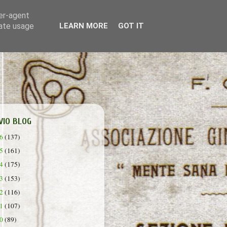
ser-agent
rate usage
LEARN MORE
GOT IT
VIO BLOG
26
(137)
25
(161)
24
(175)
23
(153)
22
(116)
21
(107)
20
(89)