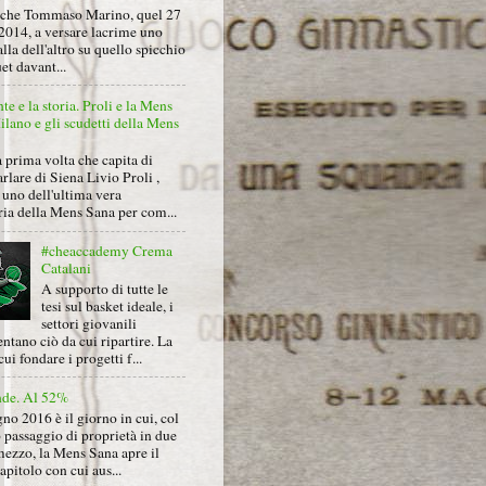
nche Tommaso Marino, quel 27
2014, a versare lacrime uno
alla dell'altro su quello spicchio
et davant...
nte e la storia. Proli e la Mens
lano e gli scudetti della Mens
 prima volta che capita di
arlare di Siena Livio Proli ,
uno dell'ultima vera
ria della Mens Sana per com...
#cheaccademy Crema
Catalani
A supporto di tutte le
tesi sul basket ideale, i
settori giovanili
ntano ciò da cui ripartire. La
cui fondare i progetti f...
nde. Al 52%
gno 2016 è il giorno in cui, col
 passaggio di proprietà in due
mezzo, la Mens Sana apre il
pitolo con cui aus...