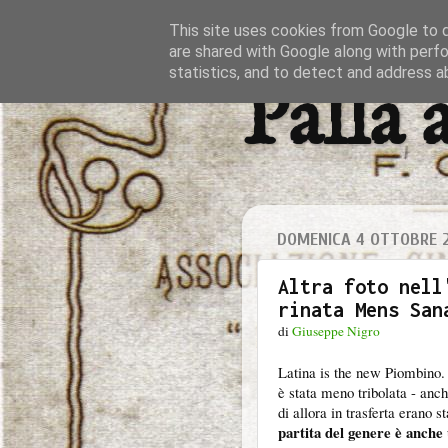
This site uses cookies from Google to de
are shared with Google along with perfo
statistics, and to detect and address a
Palla 
DOMENICA 4 OTTOBRE 
Altra foto nell
rinata Mens San
di
Giuseppe Nigro
Latina is the new Piombino. 
è stata meno tribolata - anch
di allora in trasferta erano s
partita del genere è anche 