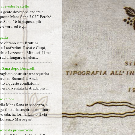
a riveder le stelle
la gente dovrebbe andare a
questa Mens Sana 3.0? " Perché
s Sana " è la risposta più
 e vera, ed è q...
gatta
 c'erano stati Bruttini
e Lanfredini, Rossi e Ciupi,
hi e Lazzeroni, Minucci. Il suo
ad allungare un elen...
 Sana dopo Bucarelli
bagliato costruire una squadra
orenzo Bucarelli. Anzi,
tto a queste condizioni,
i era diventata la strada più ...
so in poi
ella Mens Sana in scadenza, e
ga fino alla sospirata nomina
o cda, ha formalizzato il via
a Lorenzo Marrugant...
ione da promozione