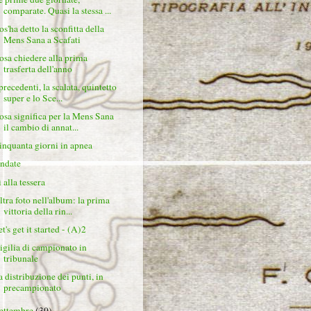
comparate. Quasi la stessa ...
os'ha detto la sconfitta della
Mens Sana a Scafati
osa chiedere alla prima
trasferta dell'anno
precedenti, la scalata, quintetto
super e lo Sce...
osa significa per la Mens Sana
il cambio di annat...
inquanta giorni in apnea
ndate
 alla tessera
ltra foto nell'album: la prima
vittoria della rin...
t's get it started - (A)2
igilia di campionato in
tribunale
a distribuzione dei punti, in
precampionato
settembre
(30)