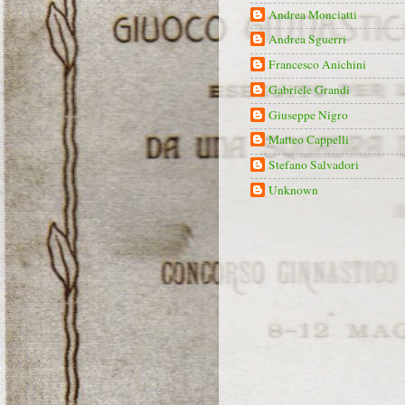
Andrea Monciatti
Andrea Sguerri
Francesco Anichini
Gabriele Grandi
Giuseppe Nigro
Matteo Cappelli
Stefano Salvadori
Unknown