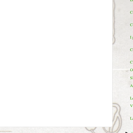
C
C
I 
C
C
O
Sì
A
Le
V
L
►