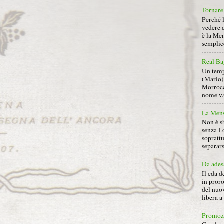
Tornare 
Perché 
vedere 
è la Men
semplice
Real Ba
Un tempo
(Mario) 
Morrocc
nome va 
La Mens
Non è s
senza L
soprattu
separars
Da ades
Il cda d
in proro
del nuov
libera 
Promoz