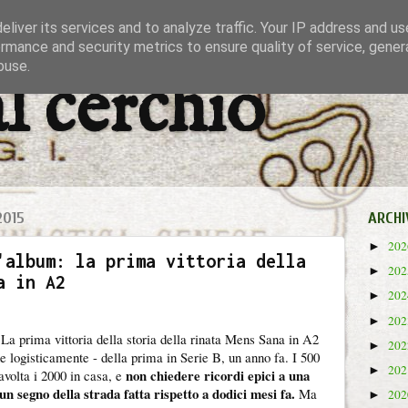
liver its services and to analyze traffic. Your IP address and u
rmance and security metrics to ensure quality of service, gene
buse.
al cerchio
2015
ARCHI
20
►
'album: la prima vittoria della
20
►
a in A2
20
►
20
►
La prima vittoria della storia della rinata Mens Sana in A2
20
►
e logisticamente - della prima in Serie B, un anno fa. I 500
20
►
non chiedere ricordi epici a una
tavolta i 2000 in casa, e
un segno della strada fatta rispetto a dodici mesi fa.
Ma
20
►