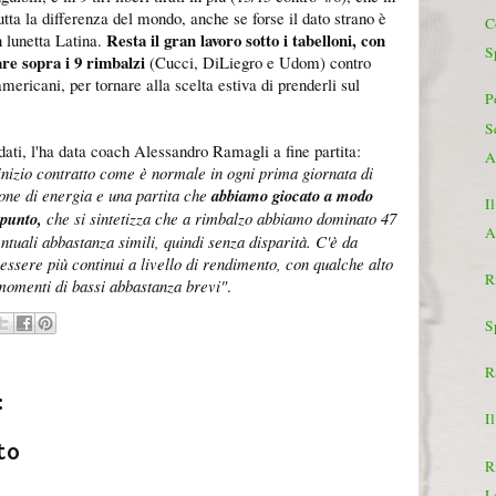
tutta la differenza del mondo, anche se forse il dato strano è
C
Resta il gran lavoro sotto i tabelloni, con
n lunetta Latina.
S
are sopra i 9 rimbalzi
(Cucci, DiLiegro e Udom) contro
ericani, per tornare alla scelta estiva di prenderli sul
P
S
dati, l'ha data coach Alessandro Ramagli a fine partita:
A
nizio contratto come è normale in ogni prima giornata di
ne di energia e una partita che
abbiamo giocato a modo
I
ppunto,
che si sintetizza che a rimbalzo abbiamo dominato 47
A
ntuali abbastanza simili, quindi senza disparità. C'è da
 essere più continui a livello di rendimento, con qualche alto
R
momenti di bassi abbastanza brevi"
.
S
R
:
Il
to
R
L