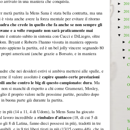
o arrivato in una maniera che conquista.
20
►
20
►
per metà partita la Mens Sana è stata bella contratta, ma una
si è vista anche avere la forza mentale per evitare il ritorno
20
►
adra che crede in quello che fa anche se non sempre gli
20
►
ovane e a volte ruspante non sarà praticamente mai
20
▼
nte è entrato subito in sintonia con Cucci e DiLiegro, oltre
om. Bryant e Roberts l'hanno vissuta in maniera opposta
►
to appieno la partita, ed è un bel jolly vincere segnando 80
►
i propri americani (anche grazie a Borsato, e in maniera
▼
C
adre che nei desideri estivi si ambiva mettersi alle spalle, e
capire quanto certe prestazioni
erne il valore assoluto è
A
bili anche contro le big di questo campionato: dura
. Ma
O
ria non si manchi di rispetto a chi come Gramenzi, Mosley,
lio il proprio valore nelle prossime partite, peraltro dopo
C
e in buona parte già durante la partita.
M
e in più (14 a 11, 4 di Udom), la Mens Sana ha giocato
rimbalzo d'attacco
al lavoro incredibile a
(18, di cui 5 di
T
gli 8 di Latina, fanno dieci possessi in più), tradotti in tre
guibili, e in 9 tiri liberi tirati in più (13/15 contro 4/6), che in
L