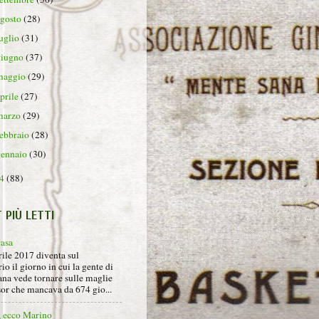
agosto
(28)
luglio
(31)
giugno
(37)
maggio
(29)
aprile
(27)
marzo
(29)
febbraio
(28)
gennaio
(30)
14
(88)
T PIÙ LETTI
rasa
rile 2017 diventa sul
io il giorno in cui la gente di
na vede tornare sulle maglie
sor che mancava da 674 gio...
, ecco Marino