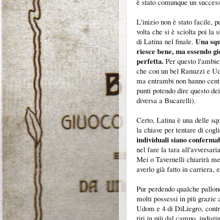
è stato comunque un success
L'inizio non è stato facile, 
volta che si è sciolta poi la 
Una squ
di Latina nel finale.
riesce bene, ma essendo gi
perfetta.
Per questo l'ambie
che con un bel Ranuzzi e Ud
ma entrambi non hanno centra
punti potendo dire questo de
diversa a Bucarelli).
Certo, Latina è una delle squ
la chiave per tentare di cogli
individuali siano conferma
nel fare la tara all'avversa
Mei o Tavernelli chiarirà meg
averlo già fatto in carriera, 
Pur perdendo qualche pallon
molti possessi in più grazie 
Udom e 4 di DiLiegro, contro 
tiri in più dal campo, indistin