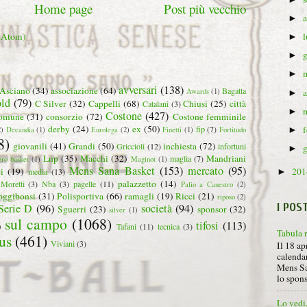
Home page
Post più vecchio
►
 (Atom)
►
►
►
avversari
(138)
Asciano
(34)
associazione
(64)
Bagatta
Awards
(1)
►
ld
(79)
C Silver
(32)
Cappelli
(68)
Chiusi
(25)
città
Catalani
(3)
►
Costone
(427)
omune
(31)
consorzio
(72)
Costone femminile
derby
(24)
ex
(50)
fip
(7)
►
2)
Decandia
(1)
Eurolega
(2)
Finetti
(1)
Fortitudo
8)
giovanili
(41)
Grandi
(50)
inchiesta
(72)
Griccioli
(12)
infortuni
►
Lnp
(35)
Macchi
(32)
Mandriani
maglia
(7)
ero basket
(1)
Maginot
(1)
Mens Sana Basket
(153)
mercato
(95)
20
i
(19)
media
(13)
►
palazzetto
(14)
Moretti
(3)
Nba
(3)
pagelle
(11)
Palio a Canestro
(2)
oggibonsi
(31)
Polisportiva
(66)
ramagli
(19)
Ricci
(21)
riposo
(2)
I POS
Serie D
(96)
società
(94)
Sguerri
(23)
sponsor
(32)
silver
(1)
sul campo
(1068)
tifosi
(113)
)
Tafani
(11)
tecnica
(3)
Tabula 
us
(461)
Viviani
(3)
Il 18 ap
calendar
Mens Sa
lo spon
Lo vedi