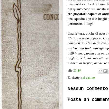
una partita vinta di 7 fanno 
più quanto poco sia andata i
tre giocatori capaci di and
una squadra con due lunghi am
perimetro, i lunghi.
Una lettura, anche di questi 
"Tutto secondo copione. Un i
campionato. Una bella reazio
nostro, con tanta energia a
a 29 in una partita con perce
migliorare tanto, soprattutto
e basso di troppo, anche se 
alle
23:19
Etichette:
sul campo
Nessun commento
Posta un commen