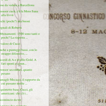
ose da vedere a Barcellona
ponsor cucù, c'è la Mens Sana
alla tivvù
ochi (pochi?) ma buoni
egnali di Roberts
bbonamenti: 1500 sono tanti o
pochi? La risposta ...
l valore di Cucci
nche a punteggi bassi, con lo
strappo difensivo, ...
icordi di A e livello Gold. A
fari spenti e a pun...
ponsor secondari, quanto
pesano
amagli-Mecacci, il rapporto da
cui passano molte ...
 quintetto base, Cucci, gli
americani: chi c'è i...
icomincio da tre
e prime due giornate,