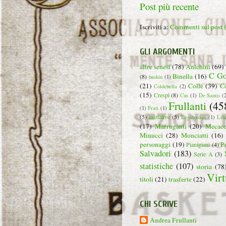
Post più recente
Iscriviti a:
Commenti sul post
GLI ARGOMENTI
altre senesi
(78)
Anichini
(69)
C Go
Binella
(16)
(8)
baskin
(1)
(21)
Colle
(39)
C
Coldebella
(2)
(15)
Crespi
(8)
Cus
(1)
De Santis
(
Frullanti
(45
(1)
Frati
(1)
(5)
iniziative
(5)
Legabasket
(1)
Lib
(17)
Marruganti
(20)
Mecacc
Minucci
(28)
Monciatti
(16)
personaggi
(19)
P
Pianigiani
(4)
Salvadori
(183)
Serie A
(3)
statistiche
(107)
storia
(78
Virt
titoli
(21)
trasferte
(22)
CHI SCRIVE
Andrea Frullanti