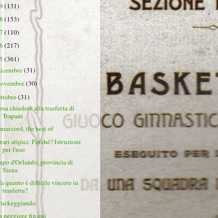
19
(131)
18
(153)
17
(110)
16
(217)
15
(361)
dicembre
(31)
novembre
(30)
ottobre
(31)
osa chiedere alla trasferta di
Trapani
marcord, the best of
rari atipici: Perché? Istruzioni
per l'uso
apo d'Orlando, provincia di
Siena
a quanto è difficile vincere in
trasferta?
ruckeggiando
a peggiore fin qui