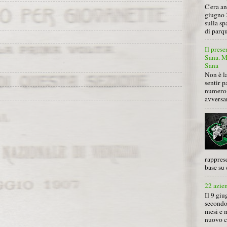
C'era a
giugno 
sulla sp
di parqu
Il prese
Sana. Mi
Sana
Non è la
sentir p
numero 
avversa
rapprese
base su 
22 azie
Il 9 giu
secondo
mesi e 
nuovo ca