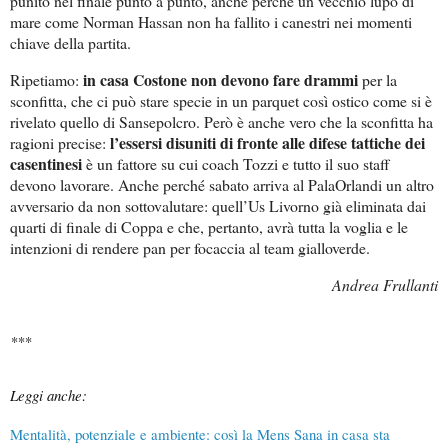
punito nel finale punto a punto, anche perché un vecchio lupo di
mare come Norman Hassan non ha fallito i canestri nei momenti
chiave della partita.
in casa Costone non devono fare drammi
Ripetiamo:
per la
sconfitta, che ci può stare specie in un parquet così ostico come si è
rivelato quello di Sansepolcro. Però è anche vero che la sconfitta ha
l’essersi disuniti di fronte alle difese tattiche dei
ragioni precise:
casentinesi
è un fattore su cui coach Tozzi e tutto il suo staff
devono lavorare. Anche perché sabato arriva al PalaOrlandi un altro
avversario da non sottovalutare: quell’Us Livorno già eliminata dai
quarti di finale di Coppa e che, pertanto, avrà tutta la voglia e le
intenzioni di rendere pan per focaccia al team gialloverde.
Andrea Frullanti
***
Leggi anche:
Mentalità, potenziale e ambiente: così la Mens Sana in casa sta