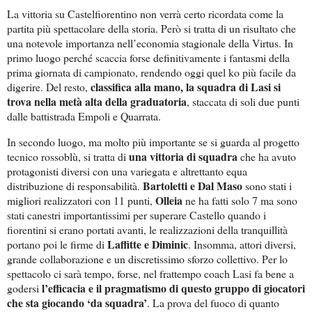
La vittoria su Castelfiorentino non verrà certo ricordata come la
partita più spettacolare della storia. Però si tratta di un risultato che
una notevole importanza nell’economia stagionale della Virtus. In
primo luogo perché scaccia forse definitivamente i fantasmi della
prima giornata di campionato, rendendo oggi quel ko più facile da
classifica alla mano, la squadra di Lasi si
digerire. Del resto,
trova nella metà alta della graduatoria
, staccata di soli due punti
dalle battistrada Empoli e Quarrata.
In secondo luogo, ma molto più importante se si guarda al progetto
una vittoria di squadra
tecnico rossoblù, si tratta di
che ha avuto
protagonisti diversi con una variegata e altrettanto equa
Bartoletti e Dal Maso
distribuzione di responsabilità.
sono stati i
Olleia
migliori realizzatori
con 11 punti,
ne ha fatti solo 7 ma sono
stati canestri importantissimi
per superare Castello quando i
fiorentini si erano portati avanti,
le realizzazioni della tranquillità
Laffitte e Diminic
portano poi le firme di
. Insomma, attori diversi,
grande collaborazione e un discretissimo sforzo collettivo. Per lo
spettacolo ci sarà tempo, forse, nel frattempo
coach Lasi fa bene a
l’efficacia e il pragmatismo di questo gruppo di giocatori
godersi
che sta giocando ‘da squadra’
. La prova del fuoco di quanto