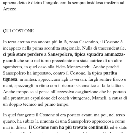
appena detto è dietro l’angolo con la sempre insidiosa trasferta ad
Arezzo.
QUI COSTONE
In terra aretina ma ancora più in là, zona Casentino, il Costone è
incappato nella prima sconfitta stagionale. Nulla di trascendentale,
ci può stare perdere a Sansepolcro, tipica squadra ammazza-
grandi
che solo nel turno precedente era stata autrice di un altro
sgambetto, in quel caso alla Fides Montevarchi. Anche perché
partita
Sansepolcro ha impostato, contro il Costone, la tipica
tignosa
: in sintesi, appiccicarsi agli avversari, fargli sentire fisico e
mani, spezzargli in ritmo con il ricorso sistematico al fallo tattico.
Anche troppo se si pensa all’eccessiva esagitazione che ha portato
alla prematura espulsione del coach viturgense, Mameli, a causa di
un doppio tecnico nel primo tempo.
In quel frangente il Costone si era portato avanti ma poi, nel terzo
quarto, ha subito la rimonta di una Sansepolcro appiccicosa come
Il Costone non ha più trovato continuità
mai in difesa.
ed è stato