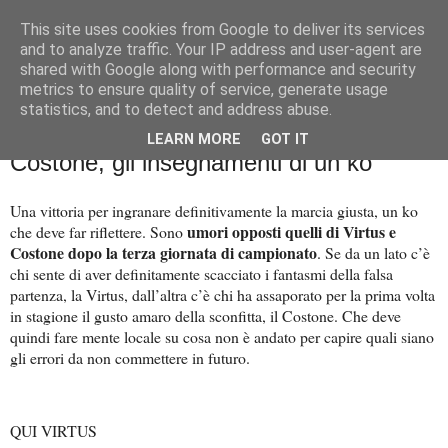
This site uses cookies from Google to deliver its services
Palla al cerchio
and to analyze traffic. Your IP address and user-agent are
shared with Google along with performance and security
metrics to ensure quality of service, generate usage
statistics, and to detect and address abuse.
martedì 17 ottobre 2023
Basket City: Virtus, vittoria da squadra.
LEARN MORE
GOT IT
Costone, gli insegnamenti di un ko
Una vittoria per ingranare definitivamente la marcia giusta, un ko
umori opposti quelli di Virtus e
che deve far riflettere. Sono
Costone dopo la terza giornata di campionato
. Se da un lato c’è
chi sente di aver definitamente scacciato i fantasmi della falsa
partenza, la Virtus, dall’altra c’è chi ha assaporato per la prima volta
in stagione il gusto amaro della sconfitta, il Costone. Che deve
quindi fare mente locale su cosa non è andato per capire quali siano
gli errori da non commettere in futuro.
QUI VIRTUS