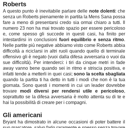
Roberts
A questo punto è inevitabile parlare delle
note dolenti
: che
senza un Roberts pienamente in partita la Mens Sana possa
fare a meno di presentarsi credo sia ormai chiaro a tutti. Il
numero 23 non ha mai trovato spazio per essere pericoloso
e, come spesso gli succede in questi casi, ha finito per
intestardirsi in conclusioni
fuori equilibrio e senza ritmo
.
Nelle partite più negative abbiamo visto come Roberts abbia
difficoltà a riciclarsi in altri ruoli quando quello di terminale
offensivo gli è negato (vuoi dalla difesa avversaria o vuoi da
sue difficoltà). Per intenderci: i tiri da cinque metri in fade
away vanno bene quando sei in ritmo e striscia positiva, e
infatti tende a metterli in quei casi;
sono la scelta sbagliata
quando la partita ti ha detto in tutti i modi che non è la tua
giornata. Sono questi i momenti in cui un leader dovrebbe
trovare
modi diversi per rendersi utile e pericoloso
,
soprattutto se la difesa avversaria è molto attenta su di te e
hai la possibilità di creare per i compagni.
Gli americani
Bryant ha dimostrato in alcune occasioni di poter battere il
suo marcatore, salvo farlo raramente e spesso senza trovare