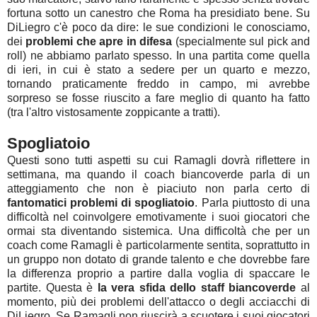
fortuna sotto un canestro che Roma ha presidiato bene. Su
DiLiegro c'è poco da dire: le sue condizioni le conosciamo,
dei
problemi che apre in difesa
(specialmente sul pick and
roll) ne abbiamo parlato spesso. In una partita come quella
di ieri, in cui è stato a sedere per un quarto e mezzo,
tornando praticamente freddo in campo, mi avrebbe
sorpreso se fosse riuscito a fare meglio di quanto ha fatto
(tra l'altro vistosamente zoppicante a tratti).
Spogliatoio
Questi sono tutti aspetti su cui Ramagli dovrà riflettere in
settimana, ma quando il coach biancoverde parla di un
atteggiamento che non è piaciuto non parla certo di
fantomatici problemi di spogliatoio
. Parla piuttosto di una
difficoltà nel coinvolgere emotivamente i suoi giocatori che
ormai sta diventando sistemica. Una difficoltà che per un
coach come Ramagli è particolarmente sentita, soprattutto in
un gruppo non dotato di grande talento e che dovrebbe fare
la differenza proprio a partire dalla voglia di spaccare le
partite. Questa è
la vera sfida dello staff biancoverde
al
momento, più dei problemi dell'attacco o degli acciacchi di
DiLiegro. Se Ramagli non riuscirà a scuotere i suoi giocatori