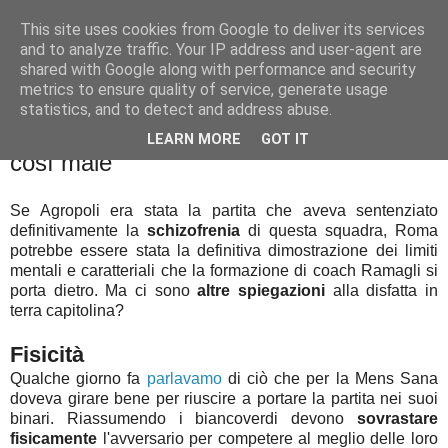
This site uses cookies from Google to deliver its services
Palla al cerchio
and to analyze traffic. Your IP address and user-agent are
shared with Google along with performance and security
metrics to ensure quality of service, generate usage
statistics, and to detect and address abuse.
lunedì 7 dicembre 2015
Mens Sana a Roma: perché è andata
LEARN MORE
GOT IT
così male
Se Agropoli era stata la partita che aveva sentenziato
definitivamente la
schizofrenia
di questa squadra, Roma
potrebbe essere stata la definitiva dimostrazione dei limiti
mentali e caratteriali che la formazione di coach Ramagli si
porta dietro. Ma ci sono
altre spiegazioni
alla disfatta in
terra capitolina?
Fisicità
Qualche giorno fa
parlavamo
di ciò che per la Mens Sana
doveva girare bene per riuscire a portare la partita nei suoi
binari. Riassumendo i biancoverdi devono
sovrastare
fisicamente
l'avversario per competere al meglio delle loro