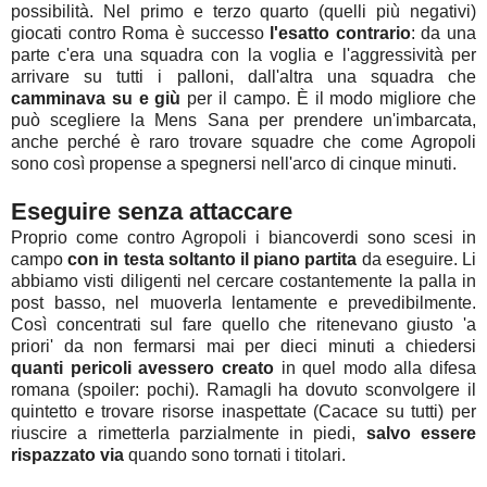
possibilità. Nel primo e terzo quarto (quelli più negativi)
giocati contro Roma è successo
l'esatto contrario
: da una
parte c'era una squadra con la voglia e l'aggressività per
arrivare su tutti i palloni, dall'altra una squadra che
camminava su e giù
per il campo. È il modo migliore che
può scegliere la Mens Sana per prendere un'imbarcata,
anche perché è raro trovare squadre che come Agropoli
sono così propense a spegnersi nell'arco di cinque minuti.
Eseguire senza attaccare
Proprio come contro Agropoli i biancoverdi sono scesi in
campo
con in testa soltanto il piano partita
da eseguire. Li
abbiamo visti diligenti nel cercare costantemente la palla in
post basso, nel muoverla lentamente e prevedibilmente.
Così concentrati sul fare quello che ritenevano giusto 'a
priori' da non fermarsi mai per dieci minuti a chiedersi
quanti pericoli avessero creato
in quel modo alla difesa
romana (spoiler: pochi). Ramagli ha dovuto sconvolgere il
quintetto e trovare risorse inaspettate (Cacace su tutti) per
riuscire a rimetterla parzialmente in piedi,
salvo essere
rispazzato via
quando sono tornati i titolari.