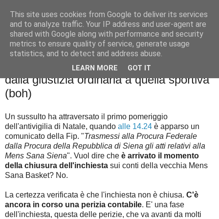
This site uses cookies from Google to deliver its services
Palla al cerchio
and to analyze traffic. Your IP address and user-agent are
shared with Google along with performance and security
metrics to ensure quality of service, generate usage
statistics, and to detect and address abuse.
mercoledì 23 dicembre 2015
Cosa significa la trasmissione degli atti
LEARN MORE
GOT IT
dalla giustizia ordinaria a quella sportiva
(boh)
Un sussulto ha attraversato il primo pomeriggio
dell'antivigilia di Natale, quando
alle 14.24
è apparso un
comunicato della Fip. "
Trasmessi alla Procura Federale
dalla Procura della Repubblica di Siena gli atti relativi alla
Mens Sana Siena
". Vuol dire che
è arrivato il momento
della chiusura dell'inchiesta
sui conti della vecchia Mens
Sana Basket? No.
La certezza verificata è che l'inchiesta non è chiusa.
C'è
ancora in corso una perizia contabile
. E' una fase
dell'inchiesta, questa delle perizie, che va avanti da molti