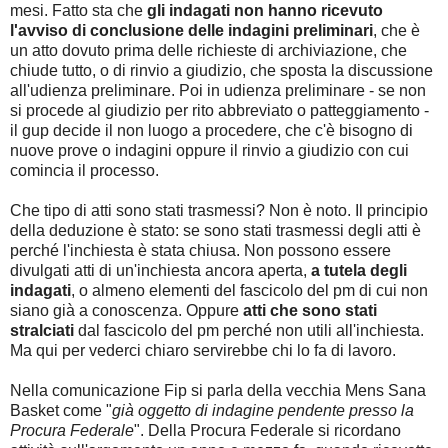
mesi. Fatto sta che
gli indagati non hanno ricevuto
l'avviso di conclusione delle indagini preliminari
, che è
un atto dovuto prima delle richieste di archiviazione, che
chiude tutto, o di rinvio a giudizio, che sposta la discussione
all'udienza preliminare. Poi in udienza preliminare - se non
si procede al giudizio per rito abbreviato o patteggiamento -
il gup decide il non luogo a procedere, che c'è bisogno di
nuove prove o indagini oppure il rinvio a giudizio con cui
comincia il processo.
Che tipo di atti sono stati trasmessi? Non è noto. Il principio
della deduzione è stato: se sono stati trasmessi degli atti è
perché l'inchiesta è stata chiusa. Non possono essere
divulgati atti di un'inchiesta ancora aperta,
a tutela degli
indagati
, o almeno elementi del fascicolo del pm di cui non
siano già a conoscenza. Oppure
atti che sono stati
stralciati
dal fascicolo del pm perché non utili all'inchiesta.
Ma qui per vederci chiaro servirebbe chi lo fa di lavoro.
Nella comunicazione Fip si parla della vecchia Mens Sana
Basket come "
già oggetto di indagine pendente presso la
Procura Federale
". Della Procura Federale si ricordano