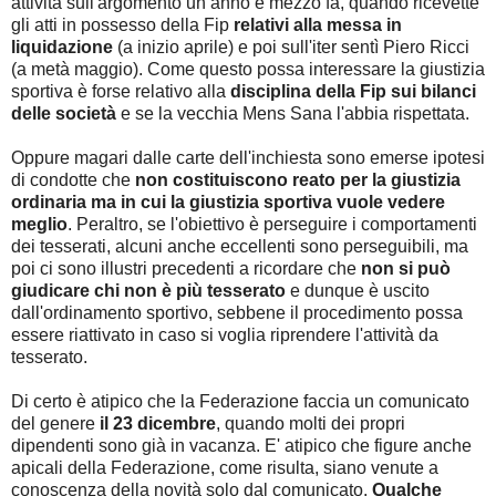
attività sull'argomento un anno e mezzo fa, quando ricevette
gli atti in possesso della Fip
relativi alla messa in
liquidazione
(a inizio aprile) e poi sull'iter sentì Piero Ricci
(a metà maggio). Come questo possa interessare la giustizia
sportiva è forse relativo alla
disciplina della Fip sui bilanci
delle società
e se la vecchia Mens Sana l'abbia rispettata.
Oppure magari dalle carte dell'inchiesta sono emerse ipotesi
di condotte che
non costituiscono reato
per la giustizia
ordinaria ma in cui la giustizia sportiva vuole vedere
meglio
. Peraltro, se l'obiettivo è perseguire i comportamenti
dei tesserati, alcuni anche eccellenti sono perseguibili, ma
poi ci sono illustri precedenti a ricordare che
non si può
giudicare chi non è più tesserato
e dunque è uscito
dall'ordinamento sportivo, sebbene il procedimento possa
essere riattivato in caso si voglia riprendere l'attività da
tesserato.
Di certo è atipico che la Federazione faccia un comunicato
del genere
il 23 dicembre
, quando molti dei propri
dipendenti sono già in vacanza. E' atipico che figure anche
apicali della Federazione, come risulta, siano venute a
conoscenza della novità solo dal comunicato.
Qualche