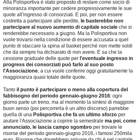
Alla Polisportiva è stato proposto di restare come socio di
minoranza importante per cedere progressivamente le sue
quote all'ingresso di consorziati. E poi, per non essere
costretta a partecipare alle perdite,
le basterebbe non
partecipare al nuovo aumento di capitale sociale
che si
renderebbe necessario a giugno. Ma la Polisportiva non
vuole trovarsi nella condizione di essere accusata a quel
punto di staccare la spina al basket perché non mette soldi
che da sempre ha dichiarato di non avere. E sa che la
cessione graduale delle quote per
l'eventuale ingresso in
progress dei consorziati può farlo al suo posto
l'Associazione
, a cui vuole conferire oggi gratuitamente la
maggioranza quasi totale delle quote.
Tanto
il punto è partecipare o meno alla copertura del
fabbisogno del periodo gennaio-giugno 2016
: ogni
giorno parte un treno, ma al momento la sintesi di maggiore
buon senso (poi percorrerla è un altro discorso) parrebbe
quella di una
Polisportiva che fa un ultimo sforzo
per
aiutare l'Associazione a coprire la semestrale
ma poi, come
annunciato, le lascia campo sgombro
per trovare le
risorse del periodo gennaio-giugno 2016, i famosi 250mila
euro. Risorse che dovrebbero arrivare da chi è nel capitale