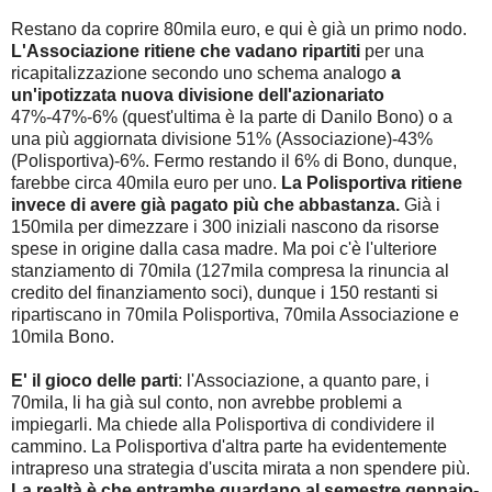
Restano da coprire 80mila euro, e qui è già un primo nodo.
L'Associazione ritiene che vadano ripartiti
per una
ricapitalizzazione secondo uno schema analogo
a
un'ipotizzata nuova divisione dell'azionariato
47%-47%-6% (quest'ultima è la parte di Danilo Bono) o a
una più aggiornata divisione 51% (Associazione)-43%
(Polisportiva)-6%. Fermo restando il 6% di Bono, dunque,
farebbe circa 40mila euro per uno.
La Polisportiva ritiene
invece di avere già pagato più che abbastanza.
Già i
150mila per dimezzare i 300 iniziali nascono da risorse
spese in origine dalla casa madre. Ma poi c'è l'ulteriore
stanziamento di 70mila (127mila compresa la rinuncia al
credito del finanziamento soci), dunque i 150 restanti si
ripartiscano in 70mila Polisportiva, 70mila Associazione e
10mila Bono.
E' il gioco delle parti
: l'Associazione, a quanto pare, i
70mila, li ha già sul conto, non avrebbe problemi a
impiegarli. Ma chiede alla Polisportiva di condividere il
cammino. La Polisportiva d'altra parte ha evidentemente
intrapreso una strategia d'uscita mirata a non spendere più.
La realtà è che entrambe guardano al semestre gennaio-