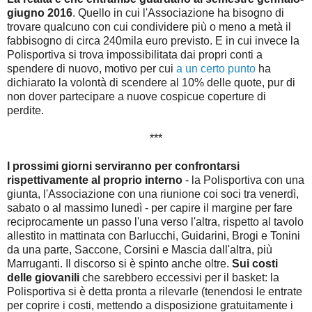
giugno 2016
. Quello in cui l'Associazione ha bisogno di
trovare qualcuno con cui condividere più o meno a metà il
fabbisogno di circa 240mila euro previsto. E in cui invece la
Polisportiva si trova impossibilitata dai propri conti a
spendere di nuovo, motivo per cui
a un certo punto
ha
dichiarato la volontà di scendere al 10% delle quote, pur di
non dover partecipare a nuove cospicue coperture di
perdite.
***
I prossimi giorni serviranno per confrontarsi
rispettivamente al proprio interno
- la Polisportiva con una
giunta, l'Associazione con una riunione coi soci tra venerdì,
sabato o al massimo lunedì - per capire il margine per fare
reciprocamente un passo l'una verso l'altra, rispetto al tavolo
allestito in mattinata con Barlucchi, Guidarini, Brogi e Tonini
da una parte, Saccone, Corsini e Mascia dall'altra, più
Marruganti. Il discorso si è spinto anche oltre.
Sui costi
delle giovanili
che sarebbero eccessivi per il basket: la
Polisportiva si è detta pronta a rilevarle (tenendosi le entrate
per coprire i costi, mettendo a disposizione gratuitamente i