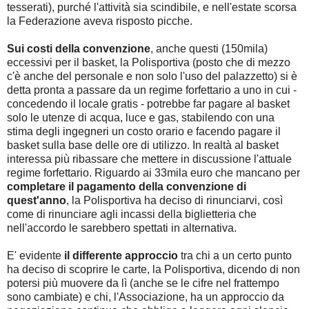
tesserati), purché l'attività sia scindibile, e nell'estate scorsa
la Federazione aveva risposto picche.
Sui costi della convenzione
, anche questi (150mila)
eccessivi per il basket, la Polisportiva (posto che di mezzo
c'è anche del personale e non solo l'uso del palazzetto) si è
detta pronta a passare da un regime forfettario a uno in cui -
concedendo il locale gratis - potrebbe far pagare al basket
solo le utenze di acqua, luce e gas, stabilendo con una
stima degli ingegneri un costo orario e facendo pagare il
basket sulla base delle ore di utilizzo. In realtà al basket
interessa più ribassare che mettere in discussione l'attuale
regime forfettario. Riguardo ai 33mila euro che mancano per
completare il pagamento della convenzione di
quest'anno
, la Polisportiva ha deciso di rinunciarvi, così
come di rinunciare agli incassi della biglietteria che
nell'accordo le sarebbero spettati in alternativa.
E' evidente
il differente approccio
tra chi a un certo punto
ha deciso di scoprire le carte, la Polisportiva, dicendo di non
potersi più muovere da lì (anche se le cifre nel frattempo
sono cambiate) e chi, l'Associazione, ha un approccio da