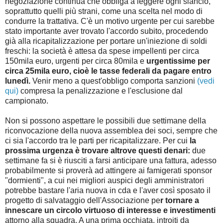
negoziazione continua che obbliga a leggere ogni slancio,
soprattutto quelli più strani, come una scelta nel modo di
condurre la trattativa. C'è un motivo urgente per cui sarebbe
stato importante aver trovato l'accordo subito, procedendo
già alla ricapitalizzazione per portare un'iniezione di soldi
freschi: la società è attesa da spese impellenti per circa
150mila euro, urgenti per circa 80mila e
urgentissime per
circa 25mila euro, cioè le tasse federali da pagare entro
lunedì.
Venir meno a quest'obbligo comporta sanzioni
(vedi
qui)
compresa la penalizzazione e l'esclusione dal
campionato.
Non si possono aspettare le possibili due settimane della
riconvocazione della nuova assemblea dei soci, sempre che
ci sia l'accordo tra le parti per ricapitalizzare. Per cui
la
prossima urgenza è trovare altrove questi denari:
due
settimane fa si è riusciti a farsi anticipare una fattura, adesso
probabilmente si proverà ad attingere ai famigerati sponsor
"dormienti", a cui nei migliori auspici degli amministratori
potrebbe bastare l'aria nuova in cda e l'aver così sposato il
progetto di salvataggio dell'Associazione pe
r tornare a
innescare un circolo virtuoso di interesse e investimenti
attorno alla squadra. A una prima occhiata, introiti da