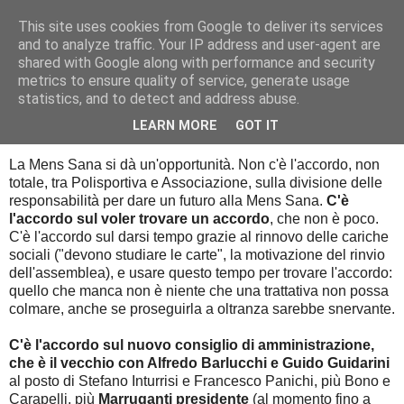
This site uses cookies from Google to deliver its services
Palla al cerchio
and to analyze traffic. Your IP address and user-agent are
shared with Google along with performance and security
metrics to ensure quality of service, generate usage
statistics, and to detect and address abuse.
martedì 8 marzo 2016
8 marzo 2016
LEARN MORE
GOT IT
La Mens Sana si dà un'opportunità. Non c'è l'accordo, non
totale, tra Polisportiva e Associazione, sulla divisione delle
responsabilità per dare un futuro alla Mens Sana.
C'è
l'accordo sul voler trovare un accordo
, che non è poco.
C'è l'accordo sul darsi tempo grazie al rinnovo delle cariche
sociali ("devono studiare le carte", la motivazione del rinvio
dell'assemblea), e usare questo tempo per trovare l'accordo:
quello che manca non è niente che una trattativa non possa
colmare, anche se proseguirla a oltranza sarebbe snervante.
C'è l'accordo sul nuovo consiglio di amministrazione,
che è il vecchio con Alfredo Barlucchi e Guido Guidarini
al posto di Stefano Inturrisi e Francesco Panichi, più Bono e
Carapelli, più
Marruganti presidente
(al momento fino a