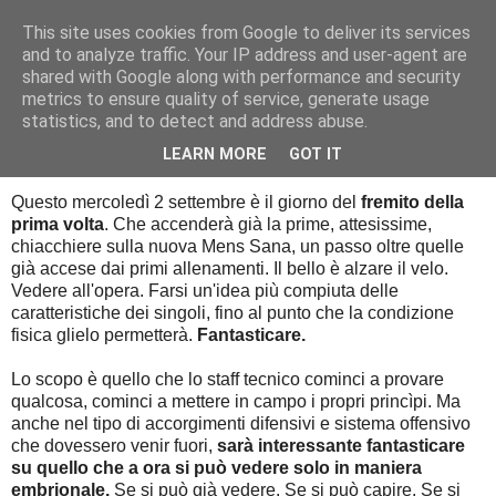
This site uses cookies from Google to deliver its services
Palla al cerchio
and to analyze traffic. Your IP address and user-agent are
shared with Google along with performance and security
metrics to ensure quality of service, generate usage
statistics, and to detect and address abuse.
martedì 1 settembre 2015
Si apre il sipario
LEARN MORE
GOT IT
Questo mercoledì 2 settembre è il giorno del
fremito della
prima volta
. Che accenderà già la prime, attesissime,
chiacchiere sulla nuova Mens Sana, un passo oltre quelle
già accese dai primi allenamenti. Il bello è alzare il velo.
Vedere all'opera. Farsi un'idea più compiuta delle
caratteristiche dei singoli, fino al punto che la condizione
fisica glielo permetterà.
Fantasticare.
Lo scopo è quello che lo staff tecnico cominci a provare
qualcosa, cominci a mettere in campo i propri princìpi. Ma
anche nel tipo di accorgimenti difensivi e sistema offensivo
che dovessero venir fuori,
sarà interessante fantasticare
su quello che a ora si può vedere solo in maniera
embrionale.
Se si può già vedere. Se si può capire. Se si