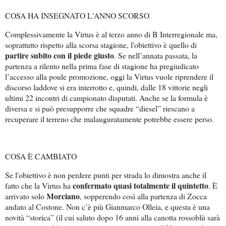
COSA HA INSEGNATO L'ANNO SCORSO
Complessivamente la Virtus è al terzo anno di B Interregionale ma,
soprattutto rispetto alla scorsa stagione, l'obiettivo è quello di
partire subito con il piede giusto
. Se nell’annata passata, la
partenza a rilento nella prima fase di stagione ha pregiudicato
l’accesso alla poule promozione, oggi la Virtus vuole riprendere il
discorso laddove si era interrotto e, quindi, dalle 18 vittorie negli
ultimi 22 incontri di campionato disputati. Anche se la formula è
diversa e si può presupporre che squadre “diesel” riescano a
recuperare il terreno che malauguratamente potrebbe essere perso.
COSA È CAMBIATO
Se l'obiettivo è non perdere punti per strada lo dimostra anche il
confermato quasi totalmente il quintetto
fatto che la Virtus ha
. È
Morciano
arrivato solo
, sopperendo così alla partenza di Zocca
andato al Costone. Non c’è più Gianmarco Olleia, e questa è una
novità “storica” (il cui saluto dopo 16 anni alla canotta rossoblù sarà