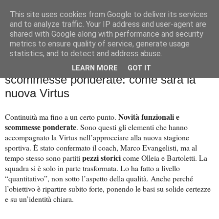
This site uses cookies from Google to deliver its services
Palla al cerchio
and to analyze traffic. Your IP address and user-agent are
shared with Google along with performance and security
metrics to ensure quality of service, generate usage
statistics, and to detect and address abuse.
venerdì 22 agosto 2025
Continuità e giovani, gerarchie e
LEARN MORE
GOT IT
scommesse ponderate: come sarà la
nuova Virtus
Novità funzionali e
Continuità ma fino a un certo punto.
scommesse ponderate
. Sono questi gli elementi che hanno
accompagnato la Virtus nell’approcciare alla nuova stagione
sportiva. È stato confermato il coach, Marco Evangelisti, ma al
pezzi storici
tempo stesso sono partiti
come Olleia e Bartoletti. La
squadra si è solo in parte trasformata. Lo ha fatto a livello
“quantitativo”, non sotto l’aspetto della qualità. Anche perché
l’obiettivo è ripartire subito forte, ponendo le basi su solide certezze
e su un’identità chiara.