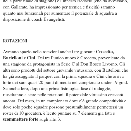
nella parte finale di stagione) e l’innesto Redaelli (che da avversario,
con Gallarate, ha impressionato per tecnica e fisicità) saranno
quanto mai funzionali per aumentare il potenziale di squadra a
disposizione di coach Evangelisti.
ROTAZIONI
Crocetta,
Avranno spazio nelle rotazioni anche i tre giovani:
Bartelloni e Cini
. Dei tre l’unico nuovo è Crocetta, proveniente da
una stagione da protagonista in Serie C al Don Bosco Livorno. Gli
altri sono prodotti del settore giovanile virtussino, con Bartelloni che
ha già assaggiato il parquet con la prima squadra e Cini che arriva
forte dei suoi quasi 20 punti di media nel campionato under 19 gold.
Se anche loro, dopo una prima fisiologica fase di rodaggio,
riusciranno a stare nelle rotazioni, il potenziale virtussino crescerà
ancora. Del resto, in un campionato dove c’è grande competitività e
dove solo poche squadre possono presumibilmente permettersi un
roster di 10 giocatori, è lecito puntare su 7 elementi già fatti e
scommettere forte
sugli altri 3.