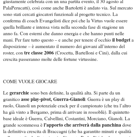
giustamente celebrata con un una partita evento, il 30 agosto al
PalaPerucatti), così come anche Bartoletti è andato via. Sul mercato
sono stati cercati giocatori funzionali al progetto tecnico. La
conferma di coach Evangelisti dice poi che la Virtus vuole essere
quella brillante e intensa vista nella seconda fase di stagione un
anno fa. Con esterni che danno energia e che hanno punti nelle
il budget
mani. Per fare tutto questo – e anche per tenere d’occhio
a
disposizione – è aumentato il numero dei giovani all’interno del
tre classe 2006
roster, con
(Crocetta, Bartelloni e Cini), dalla cui
crescita passeranno molte delle fortune virtussine.
COME VUOLE GIOCARE
gerarchie
Le
sono ben definite, la qualità alta. Si parte da un
asse play-pivot, Guerra-Gianoli
granitico
: Guerra è un play di
ruolo, Gianoli un potenziale crack per il campionato (che tra l’altro
ha già vinto a Bergamo, prima di arrivare in rossoblù). Il quintetto
base ideale è Guerra, Calvellini, Costantini, Morciano, Gianoli. La
l’apporto che arriverà dalla panchina
grande scommessa è
dove
la definitiva crescita di Braccagni (che ha garantito minuti e qualità