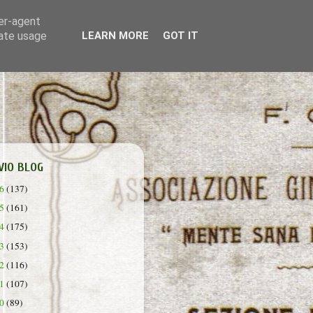
ser-agent
rate usage
LEARN MORE
GOT IT
VIO BLOG
26
(137)
25
(161)
24
(175)
23
(153)
22
(116)
21
(107)
20
(89)