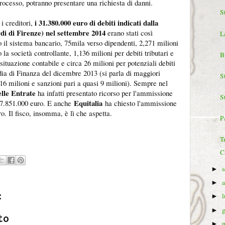
rocesso, potranno presentare una richiesta di danni.
S
i 31.380.000 euro di debiti indicati dalla
 i creditori,
di di Firenze) nel settembre 2014
erano stati così
L
o il sistema bancario, 75mila verso dipendenti, 2,271 milioni
 la società controllante, 1,136 milioni per debiti tributari e
B
 situazione contabile e circa 26 milioni per potenziali debiti
dia di Finanza del dicembre 2013 (si parla di maggiori
S
16 milioni e sanzioni pari a quasi 9 milioni). Sempre nel
elle Entrate
ha infatti presentato ricorso per l'ammissione
S
Equitalia
 27.851.000 euro. E anche
ha chiesto l'ammissione
o. Il fisco, insomma, è lì che aspetta.
Pa
T
C
►
►
:
►
►
to
►