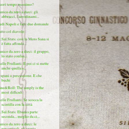
uori tempo massimo?
anico da zero a dieci: gli
abbracci, l'aerodinami...
edi Napoli e fatti due domande
atto col diavolo
t.Sal.Stats: così la Mens Sana si
è fatta affonda...
anico da zero a dieci: il gruppo,
lo stato confus...
elle Frullanti: E poi ci si mette
anche quella s...
rapani a percussione. E che
buchi
ine&Roll: The simply is the
most difficult
telle Frullanti: Se scocca la
scintilla con la città
t.Sal.Stats: Ebanks parte
seconda... meglio da ci...
anico da zero a dieci: le
percentuali, gli sparta...