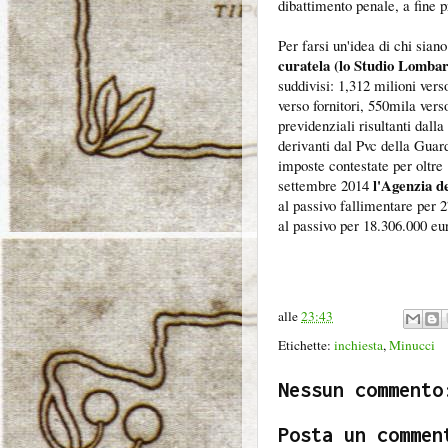
dibattimento penale, a fine p
Per farsi un'idea di chi siano
curatela (lo Studio Lombar
suddivisi: 1,312 milioni vers
verso fornitori, 550mila verso
previdenziali risultanti dalla
derivanti dal Pvc della Guar
imposte contestate per oltre 
l'Agenzia d
settembre 2014
al passivo fallimentare per
al passivo per 18.306.000 eur
alle
23:43
Etichette:
inchiesta
,
Minucci
Nessun commento
Posta un commen