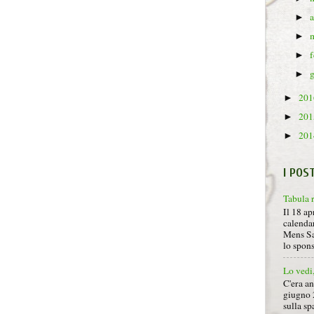
►
►
►
►
20
►
20
►
20
►
I POS
Tabula 
Il 18 ap
calendar
Mens Sa
lo spon
Lo vedi
C'era a
giugno 
sulla sp