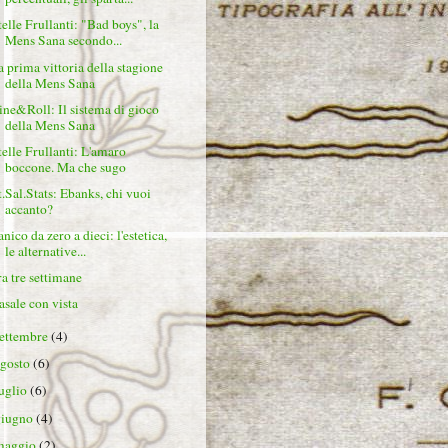
telle Frullanti: "Bad boys", la
Mens Sana secondo...
a prima vittoria della stagione
della Mens Sana
ine&Roll: Il sistema di gioco
della Mens Sana
telle Frullanti: L'amaro
boccone. Ma che sugo
t.Sal.Stats: Ebanks, chi vuoi
accanto?
nico da zero a dieci: l'estetica,
le alternative...
ra tre settimane
asale con vista
settembre
(4)
agosto
(6)
luglio
(6)
giugno
(4)
maggio
(2)