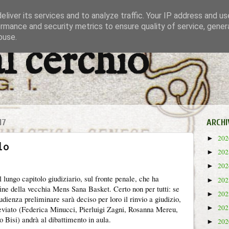
liver its services and to analyze traffic. Your IP address and u
rmance and security metrics to ensure quality of service, gene
buse.
al cerchio
17
ARCHI
20
►
lo
20
►
20
►
l lungo capitolo giudiziario, sul fronte penale, che ha
20
►
ne della vecchia Mens Sana Basket. Certo non per tutti: se
20
►
'udienza preliminare sarà deciso per loro il rinvio a giudizio,
20
►
eviato
(Federica Minucci, Pierluigi Zagni, Rosanna Mereu,
 Bisi) andrà al dibattimento in aula.
20
►