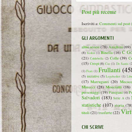
Post più recente
Iscriviti a:
Commenti sul post
GLI ARGOMENTI
altre senesi
(78)
Anichini
(69)
C Go
Binella
(16)
(8)
baskin
(1)
(21)
Colle
(39)
C
Coldebella
(2)
(15)
Crespi
(8)
Cus
(1)
De Santis
(
Frullanti
(45
(1)
Frati
(1)
(5)
iniziative
(5)
Legabasket
(1)
Lib
(17)
Marruganti
(20)
Mecacc
Minucci
(28)
Monciatti
(16)
personaggi
(19)
P
Pianigiani
(4)
Salvadori
(183)
Serie A
(3)
statistiche
(107)
storia
(78
Virt
titoli
(21)
trasferte
(22)
CHI SCRIVE