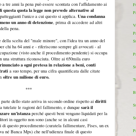
o a tre anni la pena può essere scontata con l'affidamento ai
F
di questa quota la legge non prevede alternative al
P
Una condanna
 patteggianti l'unico a cui questo si applica.
almeno un anno di detenzione
, prima di accedere ad altri
V
della pena.
P
e della scelta del "male minore", con l'idea tra un anno del
S
er chi ha 64 anni e - riferiscono sempre gli avvocati - al
upazione (visto anche il procedimento pendente) si occupa
P
 in una struttura riconosciuta. Oltre ai 650mila euro
rinunciato a ogni pretesa in relazione a beni, conti
St
trati
a suo tempo, per una cifra quantificata dalle citate
oltre un milione di euro.
n
T
***
B
diritti
 parte dello stato arriva in secondo ordine rispetto ai
S
sarà il
a tutelate le ragioni del fallimento, e dunque
nzare un'istanza
perché questi beni vengano liquidati per la
S
ditori in oggetto non sono (anche se in alcuni casi
li di questo procedimento (curatela fallimentare, Fises, un ex
P
va né Banca Mps) che nell'udienza finale di questo