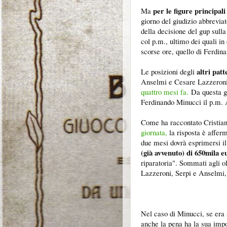
per le figure principali
Ma
giorno del giudizio abbrevi
della decisione del gup sull
col p.m., ultimo dei quali in
scorse ore, quello di Ferdi
altri pat
Le posizioni degli
Anselmi e Cesare Lazzeroni)
quattro mesi fa.
Da questa gi
Ferdinando Minucci il p.m. 
Come ha raccontato Cristia
giornata,
la risposta è afferm
due mesi dovrà esprimersi i
(già avvenuto) di 650mila e
riparatoria". Sommati agli ol
Lazzeroni, Serpi e Anselmi, p
Nel caso di Minucci, se era 
anche la pena ha la sua impo