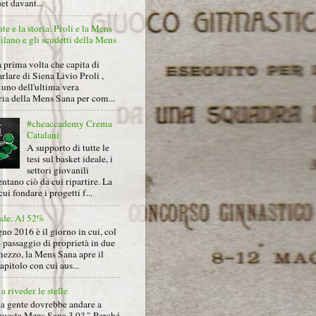
et davant...
nte e la storia. Proli e la Mens
lano e gli scudetti della Mens
 prima volta che capita di
arlare di Siena Livio Proli ,
uno dell'ultima vera
ria della Mens Sana per com...
#cheaccademy Crema
Catalani
A supporto di tutte le
tesi sul basket ideale, i
settori giovanili
ntano ciò da cui ripartire. La
cui fondare i progetti f...
nde. Al 52%
gno 2016 è il giorno in cui, col
 passaggio di proprietà in due
mezzo, la Mens Sana apre il
pitolo con cui aus...
a riveder le stelle
la gente dovrebbe andare a
questa Mens Sana 3.0? " Perché