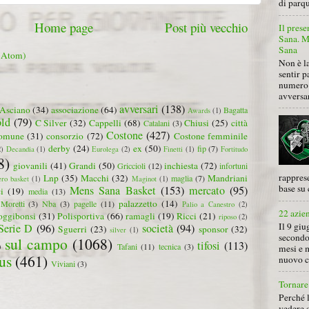
di parqu
Home page
Post più vecchio
Il prese
Sana. Mi
Sana
 (Atom)
Non è la
sentir p
numero 
avversa
avversari
(138)
Asciano
(34)
associazione
(64)
Bagatta
Awards
(1)
ld
(79)
C Silver
(32)
Cappelli
(68)
Chiusi
(25)
città
Catalani
(3)
Costone
(427)
omune
(31)
consorzio
(72)
Costone femminile
derby
(24)
ex
(50)
fip
(7)
2)
Decandia
(1)
Eurolega
(2)
Finetti
(1)
Fortitudo
8)
giovanili
(41)
Grandi
(50)
inchiesta
(72)
Griccioli
(12)
infortuni
rapprese
Lnp
(35)
Macchi
(32)
Mandriani
maglia
(7)
ero basket
(1)
Maginot
(1)
base su 
Mens Sana Basket
(153)
mercato
(95)
i
(19)
media
(13)
palazzetto
(14)
Moretti
(3)
Nba
(3)
pagelle
(11)
Palio a Canestro
(2)
22 azie
oggibonsi
(31)
Polisportiva
(66)
ramagli
(19)
Ricci
(21)
riposo
(2)
Il 9 giu
Serie D
(96)
società
(94)
Sguerri
(23)
sponsor
(32)
silver
(1)
secondo
sul campo
(1068)
tifosi
(113)
)
Tafani
(11)
tecnica
(3)
mesi e 
us
(461)
nuovo ca
Viviani
(3)
Tornare 
Perché 
vedere 