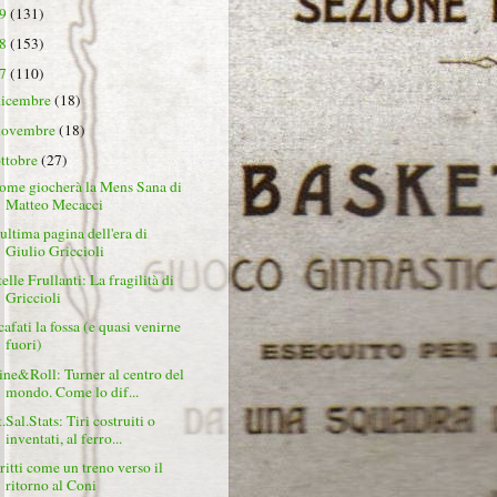
19
(131)
18
(153)
17
(110)
dicembre
(18)
novembre
(18)
ottobre
(27)
ome giocherà la Mens Sana di
Matteo Mecacci
'ultima pagina dell'era di
Giulio Griccioli
elle Frullanti: La fragilità di
Griccioli
cafati la fossa (e quasi venirne
fuori)
ine&Roll: Turner al centro del
mondo. Come lo dif...
.Sal.Stats: Tiri costruiti o
inventati, al ferro...
ritti come un treno verso il
ritorno al Coni