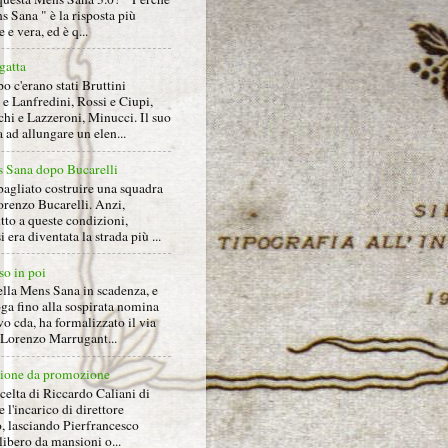
s Sana " è la risposta più
 e vera, ed è q...
gatta
 c'erano stati Bruttini
e Lanfredini, Rossi e Ciupi,
hi e Lazzeroni, Minucci. Il suo
ad allungare un elen...
 Sana dopo Bucarelli
bagliato costruire una squadra
orenzo Bucarelli. Anzi,
tto a queste condizioni,
i era diventata la strada più ...
so in poi
ella Mens Sana in scadenza, e
ga fino alla sospirata nomina
o cda, ha formalizzato il via
a Lorenzo Marrugant...
ione da promozione
celta di Riccardo Caliani di
e l'incarico di direttore
o, lasciando Pierfrancesco
libero da mansioni o...