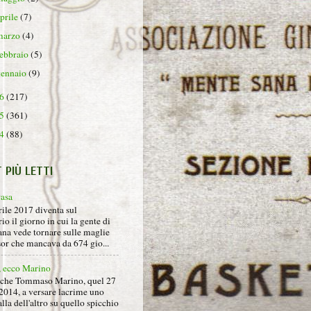
aprile
(7)
marzo
(4)
febbraio
(5)
gennaio
(9)
16
(217)
15
(361)
14
(88)
T PIÙ LETTI
rasa
rile 2017 diventa sul
io il giorno in cui la gente di
na vede tornare sulle maglie
sor che mancava da 674 gio...
, ecco Marino
nche Tommaso Marino, quel 27
2014, a versare lacrime uno
alla dell'altro su quello spicchio