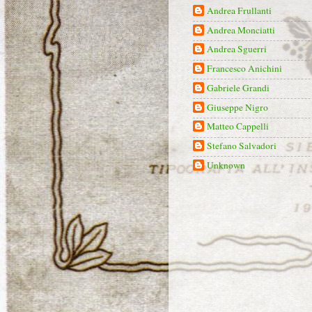
Andrea Frullanti
Andrea Monciatti
Andrea Sguerri
Francesco Anichini
Gabriele Grandi
Giuseppe Nigro
Matteo Cappelli
Stefano Salvadori
Unknown