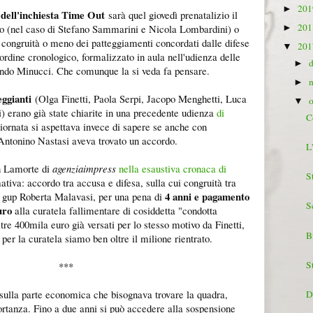
20
►
 dell'inchiesta Time Out
sarà quel giovedì prenatalizio il
20
ato (nel caso di Stefano Sammarini e Nicola Lombardini) o
►
a congruità o meno dei patteggiamenti concordati dalle difese
20
▼
 ordine cronologico, formalizzato in aula nell'udienza delle
►
nando Minucci. Che comunque la si veda fa pensare.
►
teggianti
(Olga Finetti, Paola Serpi, Jacopo Menghetti, Luca
▼
 erano già state chiarite in una precedente udienza
di
C
ornata si aspettava invece di sapere se anche con
Antonino Nastasi aveva trovato un accordo.
L
n Lamorte di
agenziaimpress
nella esaustiva cronaca di
St
ativa: accordo tra accusa e difesa, sulla cui congruità tra
4 anni e pagamento
l gup Roberta Malavasi, per una pena di
S
uro
alla curatela fallimentare di cosiddetta "condotta
tre 400mila euro già versati per lo stesso motivo da Finetti,
B
er la curatela siamo ben oltre il milione rientrato.
St
***
sulla parte economica che bisognava trovare la quadra,
D
rtanza. Fino a due anni si può accedere alla sospensione