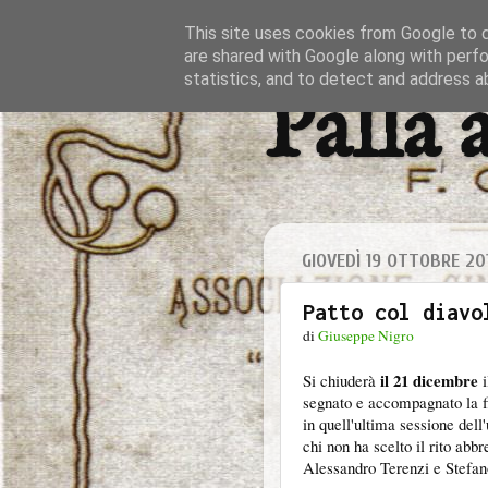
This site uses cookies from Google to de
are shared with Google along with perfo
statistics, and to detect and address a
Palla 
GIOVEDÌ 19 OTTOBRE 20
Patto col diavo
di
Giuseppe Nigro
il 21 dicembre
Si chiuderà
i
segnato e accompagnato la fi
in quell'ultima sessione dell
chi non ha scelto il rito abbr
Alessandro Terenzi e Stefano