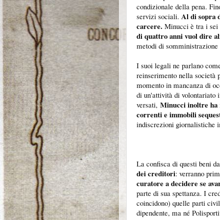
condizionale della pena. Fin
Al di sopra 
servizi sociali.
carcere.
Minucci è tra i sei
di quattro anni vuol dire 
metodi di somministrazione 
I suoi legali ne parlano com
reinserimento nella società p
momento in mancanza di occ
di un'attività di volontariato
Minucci inoltre ha 
versati,
correnti e immobili seques
indiscrezioni giornalistiche i
La confisca di questi beni da
dei creditori
: verranno prim
curatore a decidere se ava
parte di sua spettanza. I cre
coincidono) quelle parti civi
dipendente, ma né Polisporti