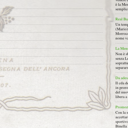
è la Men
semplice
Real Ba
Un tempo
(Mario) 
Morrocc
nome va 
La Mens
Non è s
senza L
soprattu
separars
Da ades
Il cda d
in proro
del nuov
libera 
Promoz
Con la s
accettar
sportiv
Binella 