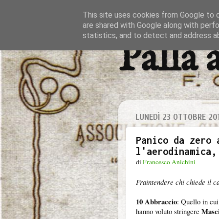
This site uses cookies from Google to de
are shared with Google along with perfo
statistics, and to detect and address a
Palla 
LUNEDÌ 23 OTTOBRE 20
Panico da zero 
l'aerodinamica,
di
Francesco Anichini
Fraintendere chi chiede il c
10 Abbraccio
: Quello in cui
Masci
hanno voluto stringere