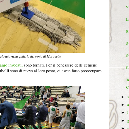
S
L
B
S
S
zionato nella galleria del vento di Maranello
amo invocati,
sono tornati. Per il benessere delle schiene
Pa
abelli
sono di nuovo al loro posto, ci avete fatto preoccupare
T
C
►
►
►
►
►