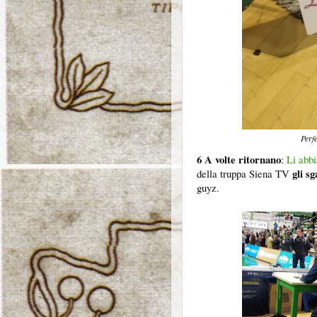
Perfe
6 A volte ritornano
:
Li abbi
gli sg
della truppa Siena TV
guyz.