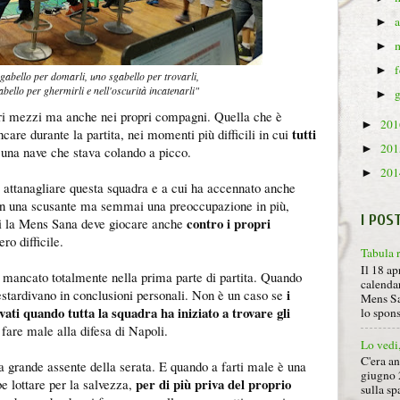
►
►
►
abello per domarli, uno sgabello per trovarli,
bello per ghermirli e nell'oscurità incatenarli"
►
pri mezzi ma anche nei propri compagni. Quella che è
20
►
tutti
care durante la partita, nei momenti più difficili in cui
20
►
una nave che stava colando a picco.
20
►
 attanagliare questa squadra e a cui ha accennato anche
on una scusante ma semmai una preoccupazione in più,
I POS
contro i propri
ari la Mens Sana deve giocare anche
ro difficile.
Tabula 
Il 18 ap
 mancato totalmente nella prima parte di partita. Quando
calendar
i
estardivano in conclusioni personali. Non è un caso se
Mens Sa
ati quando tutta la squadra ha iniziato a trovare gli
lo spon
fare male alla difesa di Napoli.
Lo vedi
C'era a
a grande assente della serata. E quando a farti male è una
giugno 
per di più priva del proprio
e lottare per la salvezza,
sulla sp