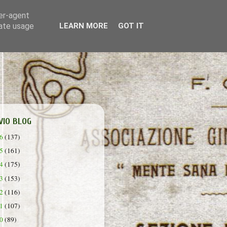
ser-agent
rate usage
LEARN MORE
GOT IT
VIO BLOG
26
(137)
25
(161)
24
(175)
23
(153)
22
(116)
21
(107)
20
(89)