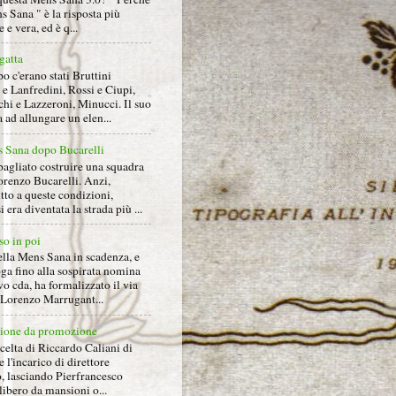
s Sana " è la risposta più
 e vera, ed è q...
gatta
 c'erano stati Bruttini
e Lanfredini, Rossi e Ciupi,
hi e Lazzeroni, Minucci. Il suo
ad allungare un elen...
 Sana dopo Bucarelli
bagliato costruire una squadra
orenzo Bucarelli. Anzi,
tto a queste condizioni,
i era diventata la strada più ...
so in poi
ella Mens Sana in scadenza, e
ga fino alla sospirata nomina
o cda, ha formalizzato il via
a Lorenzo Marrugant...
ione da promozione
celta di Riccardo Caliani di
e l'incarico di direttore
o, lasciando Pierfrancesco
libero da mansioni o...