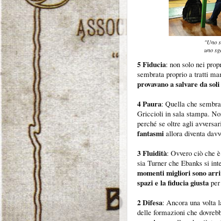
"Uno sg
uno sga
5 Fiducia
: non solo nei pro
sembrata proprio a tratti man
provavano a salvare da soli
4 Paura
: Quella che sembra
Griccioli in sala stampa. N
perché se oltre agli avvers
fantasmi
allora diventa davve
3 Fluidità
: Ovvero ciò che è
sia Turner che Ebanks si int
momenti migliori sono arriv
spazi e la fiducia giusta
per 
2 Difesa
: Ancora una volta l
delle formazioni che dovrebb