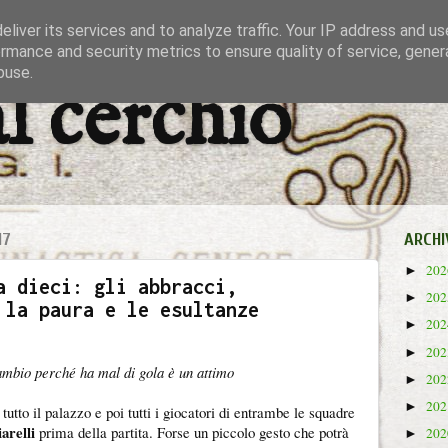
liver its services and to analyze traffic. Your IP address and u
rmance and security metrics to ensure quality of service, gene
buse.
al cerchio
17
ARCHI
20
►
a dieci: gli abbracci,
20
►
 la paura e le esultanze
20
►
20
►
ambio perché ha mal di gola è un attimo
20
►
20
►
 tutto il palazzo e poi tutti i giocatori di entrambe le squadre
arelli
prima della partita. Forse un piccolo gesto che potrà
20
►