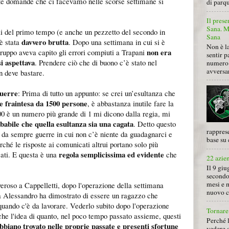
ante domande che ci facevamo nelle scorse settimane si
di parqu
Il prese
Sana. Mi
bili del primo tempo (e anche un pezzetto del secondo in
Sana
davvero brutta
 è stata
. Dopo una settimana in cui si è
Non è la
non era
gruppo aveva capito gli errori compiuti a Trapani
sentir p
si aspettava
. Prendere ciò che di buono c’è stato nel
numero 
avversa
 deve bastare.
guerre
: Prima di tutto un appunto: se crei un’esultanza che
e fraintesa da 1500 persone
, è abbastanza inutile fare la
00 è un numero più grande di 1 mi dicono dalla regia, mi
babile che quella esultanza sia una cagata
. Detto questo
rapprese
 da sempre guerre in cui non c’è niente da guadagnarci e
base su 
ché le risposte ai comunicati altrui portano solo più
regola semplicissima ed evidente
cati. E questa è una
che
22 azie
Il 9 giu
secondo
mesi e 
eroso a Cappelletti, dopo l'operazione della settimana
nuovo ca
a Alessandro ha dimostrato di essere un ragazzo che
o quando c'è da lavorare. Vederlo subito dopo l'operazione
Tornare 
he l'idea di quanto, nel poco tempo passato assieme, questi
Perché 
bbiano trovato nelle proprie passate e presenti sfortune
vedere 