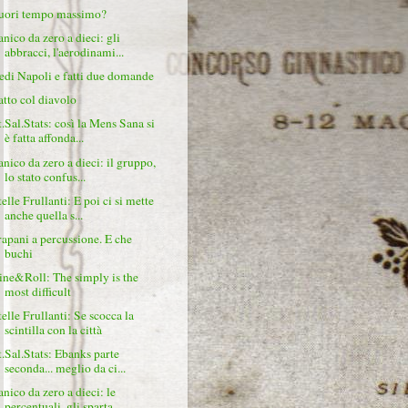
uori tempo massimo?
anico da zero a dieci: gli
abbracci, l'aerodinami...
edi Napoli e fatti due domande
atto col diavolo
t.Sal.Stats: così la Mens Sana si
è fatta affonda...
anico da zero a dieci: il gruppo,
lo stato confus...
elle Frullanti: E poi ci si mette
anche quella s...
rapani a percussione. E che
buchi
ine&Roll: The simply is the
most difficult
telle Frullanti: Se scocca la
scintilla con la città
t.Sal.Stats: Ebanks parte
seconda... meglio da ci...
anico da zero a dieci: le
percentuali, gli sparta...