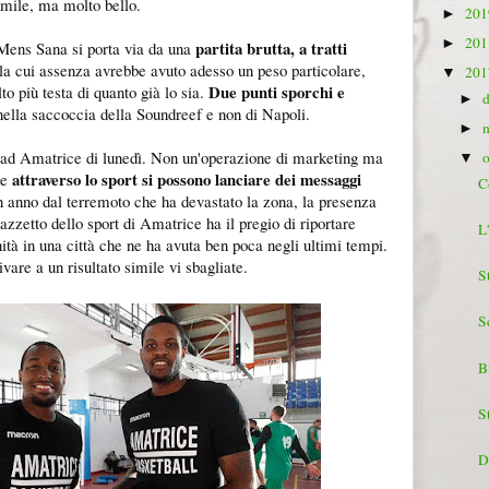
imile, ma molto bello.
20
►
20
►
partita brutta, a tratti
 Mens Sana si porta via da una
la cui assenza avrebbe avuto adesso un peso particolare,
20
▼
Due punti sporchi e
o più testa di quanto già lo sia.
►
lla saccoccia della Soundreef e non di Napoli.
►
o ad Amatrice di lunedì. Non un'operazione di marketing ma
▼
attraverso lo sport si possono lanciare dei messaggi
he
C
n anno dal terremoto che ha devastato la zona, la presenza
azzetto dello sport di Amatrice ha il pregio di riportare
L
nità in una città che ne ha avuta ben poca negli ultimi tempi.
ivare a un risultato simile vi sbagliate.
St
S
B
St
D