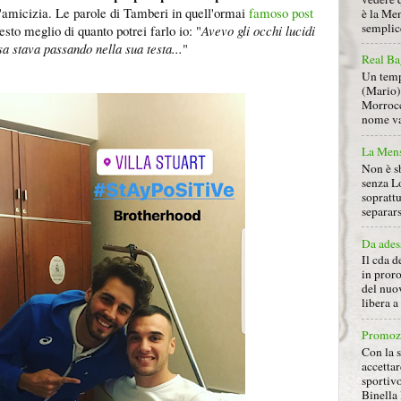
'amicizia. Le parole di Tamberi in quell'ormai
famoso post
è la Men
semplice
esto meglio di quanto potrei farlo io: "
Avevo gli occhi lucidi
 stava passando nella sua testa...
"
Real Ba
Un tempo
(Mario) 
Morrocc
nome va 
La Mens
Non è s
senza L
soprattu
separars
Da ades
Il cda d
in proro
del nuov
libera 
Promoz
Con la s
accettar
sportiv
Binella 