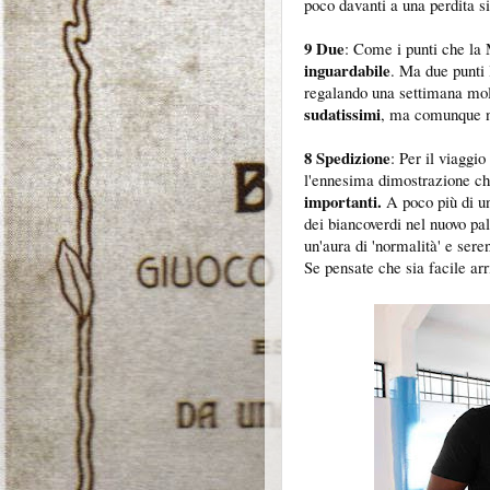
poco davanti a una perdita s
9 Due
: Come i punti che la
inguardabile
. Ma due punti 
regalando una settimana molt
sudatissimi
, ma comunque ne
8 Spedizione
: Per il viaggi
l'ennesima dimostrazione c
importanti.
A poco più di u
dei biancoverdi nel nuovo pal
un'aura di 'normalità' e sere
Se pensate che sia facile arr