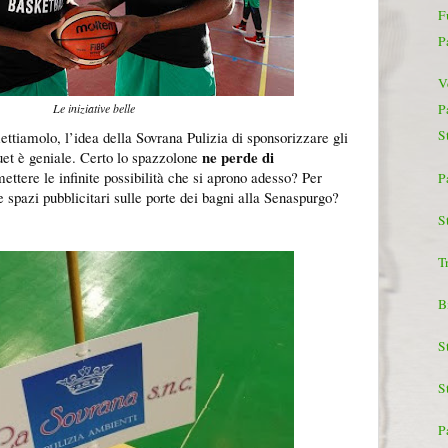
F
P
V
Le iniziative belle
P
S
tiamolo, l’idea della Sovrana Pulizia di sponsorizzare gli
ne perde di
quet è geniale. Certo lo spazzolone
ettere le infinite possibilità che si aprono adesso? Per
P
e spazi pubblicitari sulle porte dei bagni alla Senaspurgo?
St
T
B
S
S
P