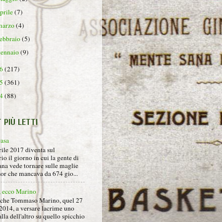
aprile
(7)
marzo
(4)
febbraio
(5)
gennaio
(9)
16
(217)
15
(361)
14
(88)
T PIÙ LETTI
rasa
rile 2017 diventa sul
io il giorno in cui la gente di
na vede tornare sulle maglie
sor che mancava da 674 gio...
, ecco Marino
nche Tommaso Marino, quel 27
2014, a versare lacrime uno
alla dell'altro su quello spicchio