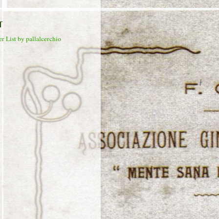
T
r List by pallalcerchio