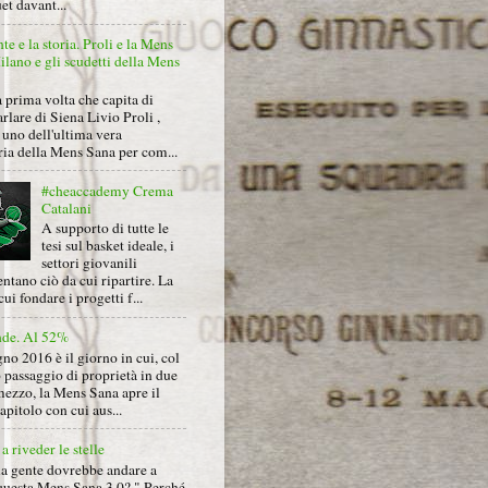
et davant...
nte e la storia. Proli e la Mens
lano e gli scudetti della Mens
 prima volta che capita di
arlare di Siena Livio Proli ,
uno dell'ultima vera
ria della Mens Sana per com...
#cheaccademy Crema
Catalani
A supporto di tutte le
tesi sul basket ideale, i
settori giovanili
ntano ciò da cui ripartire. La
cui fondare i progetti f...
nde. Al 52%
gno 2016 è il giorno in cui, col
 passaggio di proprietà in due
mezzo, la Mens Sana apre il
pitolo con cui aus...
a riveder le stelle
la gente dovrebbe andare a
questa Mens Sana 3.0? " Perché