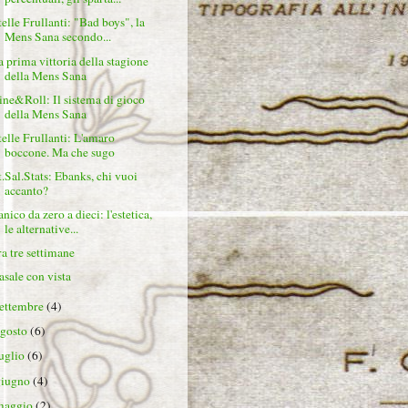
telle Frullanti: "Bad boys", la
Mens Sana secondo...
a prima vittoria della stagione
della Mens Sana
ine&Roll: Il sistema di gioco
della Mens Sana
telle Frullanti: L'amaro
boccone. Ma che sugo
t.Sal.Stats: Ebanks, chi vuoi
accanto?
nico da zero a dieci: l'estetica,
le alternative...
ra tre settimane
asale con vista
settembre
(4)
agosto
(6)
luglio
(6)
giugno
(4)
maggio
(2)