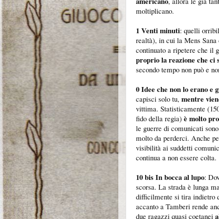
americano
, allora le già t
moltiplicano.
1 Venti minuti
: quelli orri
realtà), in cui la Mens Sana
continuato a ripetere che il 
proprio la reazione che ci 
secondo tempo non può e non
0 Idee che non lo erano e 
mentre vien
capisci solo tu,
vittima. Statisticamente (15
è molto pro
fido della regia)
le guerre di comunicati sono
molto da perderci. Anche per
visibilità ai suddetti comuni
continua a non essere colta.
10 bis In bocca al lupo
: Dov
scorsa. La strada è lunga m
difficilmente si tira indietr
accanto a Tamberi rende anc
a
due ragazzi quasi coetanei