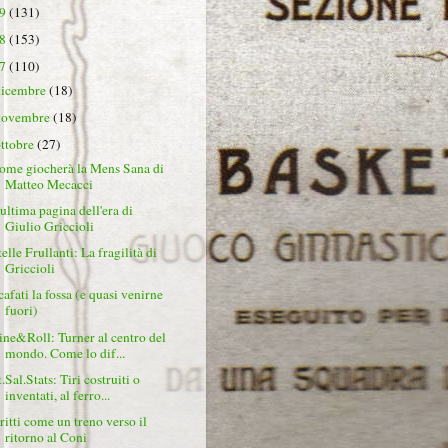
19
(131)
18
(153)
17
(110)
dicembre
(18)
novembre
(18)
ottobre
(27)
ome giocherà la Mens Sana di
Matteo Mecacci
'ultima pagina dell'era di
Giulio Griccioli
elle Frullanti: La fragilità di
Griccioli
cafati la fossa (e quasi venirne
fuori)
ine&Roll: Turner al centro del
mondo. Come lo dif...
.Sal.Stats: Tiri costruiti o
inventati, al ferro...
ritti come un treno verso il
ritorno al Coni