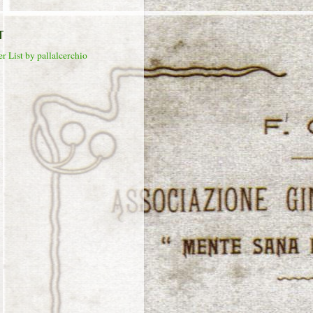
T
r List by pallalcerchio