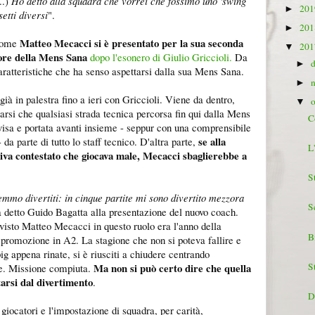
..)
Ho detto alla squadra che vorrei che fossimo uno 'swing
20
►
setti diversi
".
20
►
Matteo Mecacci si è presentato per la sua seconda
 come
20
▼
ore della Mens Sana
dopo l'esonero di Giulio Griccioli.
Da
►
aratteristiche che ha senso aspettarsi dalla sua Mens Sana.
►
ià in palestra fino a ieri con Griccioli. Viene da dentro,
▼
tarsi che qualsiasi strada tecnica percorsa fin qui dalla Mens
C
isa e portata avanti insieme - seppur con una comprensibile
se alla
- da parte di tutto lo staff tecnico. D'altra parte,
L
iva contestato che giocava male, Mecacci sbaglierebbe a
St
mmo divertiti: in cinque partite mi sono divertito mezzora
S
a detto Guido Bagatta alla presentazione del nuovo coach.
 visto Matteo Mecacci in questo ruolo era l'anno della
B
 promozione in A2. La stagione che non si poteva fallire e
big appena rinate, si è riusciti a chiudere centrando
St
Ma non si può certo dire che quella
ile. Missione compiuta.
arsi dal divertimento
.
D
giocatori e l'impostazione di squadra, per carità,