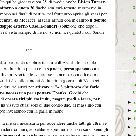
Elston Turner.
in qui ha giocato circa 35' di media anche
attorno a quota 30
finché non sarà tornato veramente in
S
orto nei finali di partita, nel frattempo aprirà gli spazi per
il doppio
 accennati da Mecacci, magari minuti con in campo
L
 doppio esterno Casella-Sandri
(soluzione che dopo il
i è vista sempre di meno, se non nei quintetti con Sandri
B
S
***
S
, a partire da un più esteso uso di Ebanks in un ruolo
presuppongono un
ra era la prima punta della squadra,
Pa
ttacco
. Non totale, sicuramente non per ora e forse mai.
a dai due allenamenti della prima giornata di Mecacci:
T
attivare il "4", piuttosto che farlo
ne due-tre nuovi per
one necessaria per spostare Ebanks
C
. Giochi che
creare tiri più costruiti, magari piedi a terra, per
 di
►
ra ha vissuto quasi solo di uno contro uno, al massimo con
pre inventando con la palla in mano.
►
►
 la miccia necessaria per accendere anche tutti gli altri. Se
►
sono gli
r rendere comunque, sebbene spremerli non sia sano,
iù bisogno di un sistema
che, nelle pieghe dei giochi, provi a
►