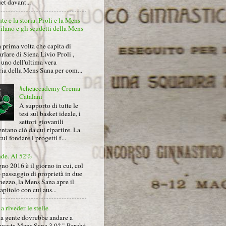
et davant...
nte e la storia. Proli e la Mens
lano e gli scudetti della Mens
 prima volta che capita di
arlare di Siena Livio Proli ,
uno dell'ultima vera
ria della Mens Sana per com...
#cheaccademy Crema
Catalani
A supporto di tutte le
tesi sul basket ideale, i
settori giovanili
ntano ciò da cui ripartire. La
cui fondare i progetti f...
nde. Al 52%
gno 2016 è il giorno in cui, col
 passaggio di proprietà in due
mezzo, la Mens Sana apre il
pitolo con cui aus...
a riveder le stelle
la gente dovrebbe andare a
questa Mens Sana 3.0? " Perché