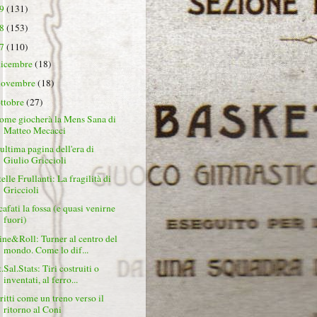
19
(131)
18
(153)
17
(110)
dicembre
(18)
novembre
(18)
ottobre
(27)
ome giocherà la Mens Sana di
Matteo Mecacci
'ultima pagina dell'era di
Giulio Griccioli
elle Frullanti: La fragilità di
Griccioli
cafati la fossa (e quasi venirne
fuori)
ine&Roll: Turner al centro del
mondo. Come lo dif...
.Sal.Stats: Tiri costruiti o
inventati, al ferro...
ritti come un treno verso il
ritorno al Coni