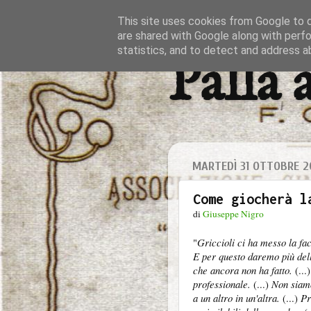
This site uses cookies from Google to de
are shared with Google along with perfo
statistics, and to detect and address a
Palla 
MARTEDÌ 31 OTTOBRE 2
Come giocherà l
di
Giuseppe Nigro
"
Griccioli ci ha messo la fac
E per questo daremo più delle
che ancora non ha fatto.
(...
professionale.
(...)
Non siamo
a un altro in un'altra.
(...)
Pr