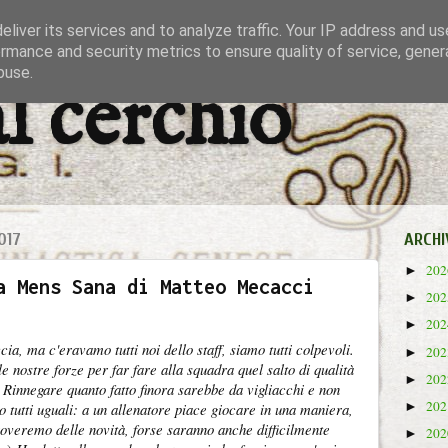
liver its services and to analyze traffic. Your IP address and u
rmance and security metrics to ensure quality of service, gene
buse.
al cerchio
017
ARCHI
20
►
a Mens Sana di Matteo Mecacci
20
►
20
►
cia, ma c'eravamo tutti noi dello staff, siamo tutti colpevoli.
20
►
 nostre forze per far fare alla squadra quel salto di qualità
20
►
)
Rinnegare quanto fatto finora sarebbe da vigliacchi e non
20
►
 tutti uguali: a un allenatore piace giocare in una maniera,
overemo delle novità, forse saranno anche difficilmente
20
►