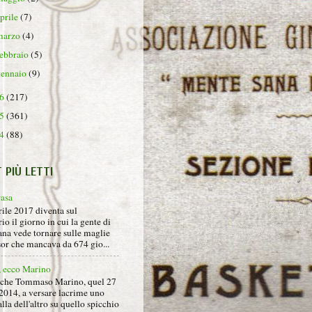
aprile
(7)
marzo
(4)
febbraio
(5)
gennaio
(9)
16
(217)
15
(361)
14
(88)
T PIÙ LETTI
rasa
rile 2017 diventa sul
io il giorno in cui la gente di
na vede tornare sulle maglie
sor che mancava da 674 gio...
, ecco Marino
nche Tommaso Marino, quel 27
2014, a versare lacrime uno
alla dell'altro su quello spicchio