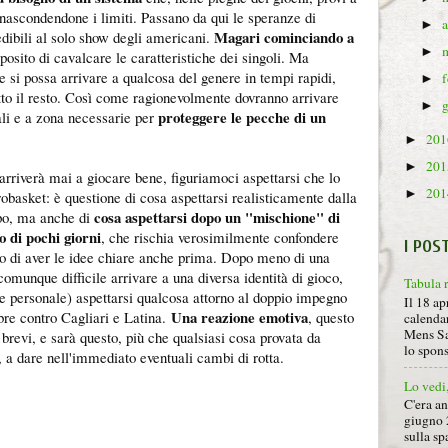
gi nascondendone i limiti. Passano da qui le speranze di
►
Magari cominciando a
edibili al solo show degli americani.
►
oposito di cavalcare le caratteristiche dei singoli. Ma
e si possa arrivare a qualcosa del genere in tempi rapidi,
►
to il resto. Così come ragionevolmente dovranno arrivare
►
proteggere le pecche di un
ali e a zona necessarie per
20
►
20
►
arriverà mai a giocare bene, figuriamoci aspettarsi che lo
20
►
basket: è questione di cosa aspettarsi realisticamente dalla
cosa aspettarsi dopo un "mischione" di
po, ma anche di
ro di pochi giorni
, che rischia verosimilmente confondere
I POS
o di aver le idee chiare anche prima. Dopo meno di una
omunque difficile arrivare a una diversa identità di gioco,
Tabula 
e personale) aspettarsi qualcosa attorno al doppio impegno
Il 18 ap
Una reazione emotiva
bre contro Cagliari e Latina.
, questo
calendar
Mens Sa
 brevi, e sarà questo, più che qualsiasi cosa provata da
lo spon
a dare nell'immediato eventuali cambi di rotta.
Lo vedi
C'era a
giugno 
sulla sp