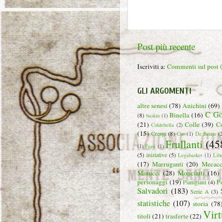
Post più recente
Iscriviti a:
Commenti sul post
GLI ARGOMENTI
altre senesi
(78)
Anichini
(69)
C Go
Binella
(16)
(8)
baskin
(1)
(21)
Colle
(39)
C
Coldebella
(2)
(15)
Crespi
(8)
Cus
(1)
De Santis
(
Frullanti
(45
(1)
Frati
(1)
(5)
iniziative
(5)
Legabasket
(1)
Lib
(17)
Marruganti
(20)
Mecacc
Minucci
(28)
Monciatti
(16)
personaggi
(19)
P
Pianigiani
(4)
Salvadori
(183)
Serie A
(3)
statistiche
(107)
storia
(78
Virt
titoli
(21)
trasferte
(22)