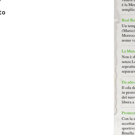
è la Men
semplice
to
Real Ba
Un tempo
(Mario) 
Morrocc
nome va 
La Mens
Non è s
senza L
soprattu
separars
Da ades
Il cda d
in proro
del nuov
libera 
Promoz
Con la s
accettar
sportiv
Binella 