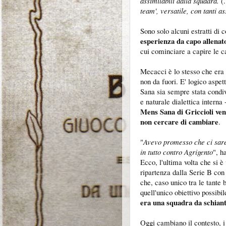
assimilabili dalla squadra.
(.
team', versatile, con tanti as
Sono solo alcuni estratti di
esperienza da capo allenat
cui cominciare a capire le c
Mecacci è lo stesso che era g
non da fuori. E' logico aspet
Sana sia sempre stata condiv
e naturale dialettica interna 
Mens Sana di Griccioli ven
non cercare di cambiare
.
"
Avevo promesso che ci sare
in tutto contro Agrigento
", h
Ecco, l'ultima volta che si è
ripartenza dalla Serie B con
che, caso unico tra le tante 
quell'unico obiettivo possib
era una squadra da schiant
Oggi cambiano il contesto, i 