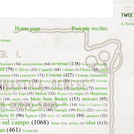
TWEE
A Twitte
Home page
Post più vecchio
 (Atom)
avversari
(138)
Asciano
(34)
associazione
(64)
Bagatta
Awards
(1)
ld
(79)
C Silver
(32)
Cappelli
(68)
Chiusi
(25)
città
Catalani
(3)
Costone
(427)
omune
(31)
consorzio
(72)
Costone femminile
derby
(24)
ex
(50)
fip
(7)
2)
Decandia
(1)
Eurolega
(2)
Finetti
(1)
Fortitudo
8)
giovanili
(41)
Grandi
(50)
inchiesta
(72)
Griccioli
(12)
infortuni
Lnp
(35)
Macchi
(32)
Mandriani
maglia
(7)
ero basket
(1)
Maginot
(1)
Mens Sana Basket
(153)
mercato
(95)
i
(19)
media
(13)
palazzetto
(14)
Moretti
(3)
Nba
(3)
pagelle
(11)
Palio a Canestro
(2)
oggibonsi
(31)
Polisportiva
(66)
ramagli
(19)
Ricci
(21)
riposo
(2)
Serie D
(96)
società
(94)
Sguerri
(23)
sponsor
(32)
silver
(1)
sul campo
(1068)
tifosi
(113)
)
Tafani
(11)
tecnica
(3)
us
(461)
Viviani
(3)