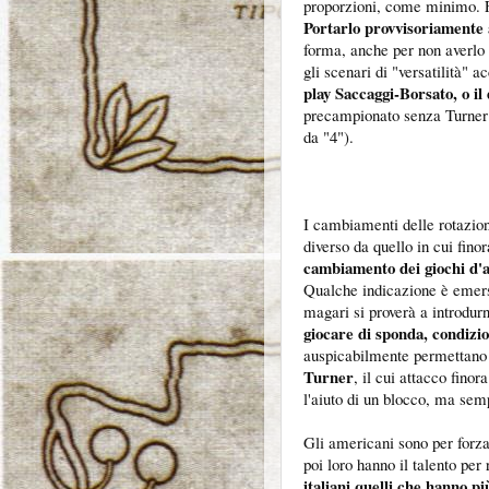
proporzioni, come minimo. F
Portarlo provvisoriamente 
forma, anche per non averlo m
gli scenari di "versatilità"
play Saccaggi-Borsato, o il
precampionato senza Turner s
da "4").
I cambiamenti delle rotazioni
diverso da quello in cui fino
cambiamento dei giochi d'a
Qualche indicazione è emers
magari si proverà a introdur
giocare di sponda, condizi
auspicabilmente permettano
Turner
, il cui attacco fino
l'aiuto di un blocco, ma sem
Gli americani sono per forza
poi loro hanno il talento pe
italiani quelli che hanno p