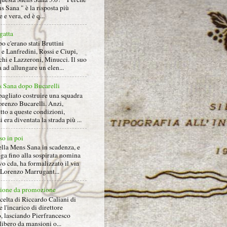
s Sana " è la risposta più
 e vera, ed è q...
gatta
 c'erano stati Bruttini
e Lanfredini, Rossi e Ciupi,
hi e Lazzeroni, Minucci. Il suo
ad allungare un elen...
 Sana dopo Bucarelli
bagliato costruire una squadra
orenzo Bucarelli. Anzi,
tto a queste condizioni,
i era diventata la strada più ...
so in poi
ella Mens Sana in scadenza, e
ga fino alla sospirata nomina
o cda, ha formalizzato il via
a Lorenzo Marrugant...
ione da promozione
celta di Riccardo Caliani di
e l'incarico di direttore
o, lasciando Pierfrancesco
libero da mansioni o...