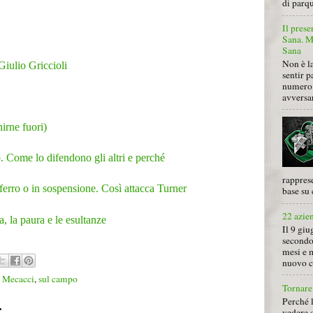
di parqu
Il prese
Sana. Mi
Sana
Non è la
Giulio Griccioli
sentir p
numero 
avversa
nirne fuori)
. Come lo difendono gli altri e perché
rapprese
al ferro o in sospensione. Così attacca Turner
base su 
22 azie
a, la paura e le esultanze
Il 9 giu
secondo
mesi e 
nuovo ca
,
Mecacci
,
sul campo
Tornare 
Perché 
:
vedere 