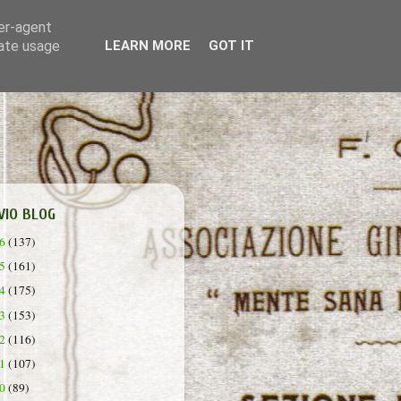
ser-agent
rate usage
LEARN MORE
GOT IT
VIO BLOG
26
(137)
25
(161)
24
(175)
23
(153)
22
(116)
21
(107)
20
(89)