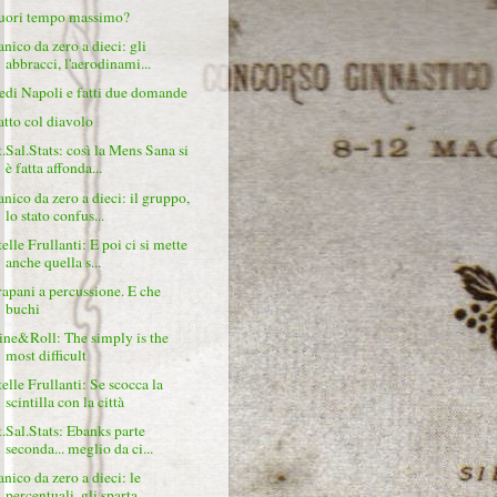
uori tempo massimo?
anico da zero a dieci: gli
abbracci, l'aerodinami...
edi Napoli e fatti due domande
atto col diavolo
t.Sal.Stats: così la Mens Sana si
è fatta affonda...
anico da zero a dieci: il gruppo,
lo stato confus...
elle Frullanti: E poi ci si mette
anche quella s...
rapani a percussione. E che
buchi
ine&Roll: The simply is the
most difficult
telle Frullanti: Se scocca la
scintilla con la città
t.Sal.Stats: Ebanks parte
seconda... meglio da ci...
anico da zero a dieci: le
percentuali, gli sparta...