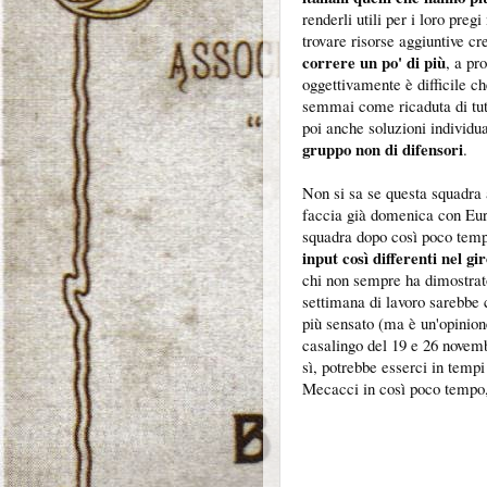
renderli utili per i loro pre
trovare risorse aggiuntive cr
correre un po' di più
, a pr
oggettivamente è difficile ch
semmai come ricaduta di tut
poi anche soluzioni individu
gruppo non di difensori
.
Non si sa se questa squadra 
faccia già domenica con Euro
squadra dopo così poco tem
input così differenti nel gi
chi non sempre ha dimostrat
settimana di lavoro sarebbe c
più sensato (ma è un'opinion
casalingo del 19 e 26 novem
sì, potrebbe esserci in tempi
Mecacci in così poco tempo, 