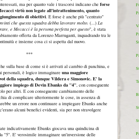
forse
nteressati, ma per quanto vale i trascorsi indicano che
F
Mecacci virtù non legate all'intrattenimento, quanto
P
giungimento di obiettivi
. E forse è anche più "centrato"
nvinti che questa squadra debba lavorare molto.
(...)
La
V
rare, e Mecacci è la persona perfetta per questo
", è stata
P
mbiamento offerta da Lorenzo Marruganti, inquadrando tra le
ntinuità e insieme cosa ci si aspetta dal nuovo.
S
***
P
che sulla base di come si è arrivati al cambio di panchina, e
St
una maggiore
i personali, è logico immaginare
ivot della squadra, dunque Vildera e Simonovic. E' la
T
ggiore impiego di Devin Ebanks da "4"
, con conseguente
uolo per altri. E con conseguente cambiamento delle
B
schia di complicare ulteriormente le cose, in assenza di
rebbe un errore non continuare a impiegare Ebanks anche
S
 c'erano alcuni benefici evidenti, sia per non stravolgere
S
nate indicativamente Ebanks giocava una quindicina di
P
da "5". E' verosimile immaginare un'inversione delle