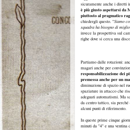
sicuramente anche i diretti i
è più giusto aspettarsi da 
piuttosto al pragmatico rag
chiedergli questo. "
Siamo co
squadra ha bisogno di miglio
invece la prospettiva sul ca
righe dove si cerca una disco
Partiamo dalle rotazioni: an
magari anche per convinzion
responsabilizzazione dei p
premessa anche per un ma
diminuzione di spazio nel r
spaziature in attacco che ri
adeguati automatismi. Ma sa
da centro tattico, sia perché
alcuni punti di riferimento.
In queste prime cinque gior
minuti da "4" e una ventina 