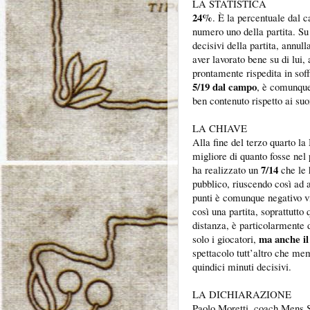
LA STATISTICA
24%
. È la percentuale dal c
numero uno della partita. Su
decisivi della partita, annul
aver lavorato bene su di lui,
prontamente rispedita in soff
5/19 dal campo
, è comunque
ben contenuto rispetto ai suo
LA CHIAVE
Alla fine del terzo quarto l
migliore di quanto fosse nel
7/14
ha realizzato un
che le 
pubblico, riuscendo così ad 
punti è comunque negativo vi
così una partita, soprattutto
distanza, è particolarmente d
ma anche il
solo i giocatori,
spettacolo tutt’altro che me
quindici minuti decisivi.
LA DICHIARAZIONE
Paolo Moretti, coach Mens Sa