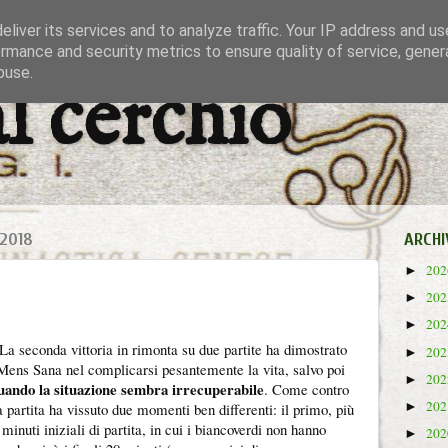
liver its services and to analyze traffic. Your IP address and u
rmance and security metrics to ensure quality of service, gene
buse.
al cerchio
2018
ARCHI
20
►
20
►
20
►
La seconda vittoria in rimonta su due partite ha dimostrato
20
►
Mens Sana nel complicarsi pesantemente la vita, salvo poi
20
►
quando la situazione sembra irrecuperabile
. Come contro
20
►
 partita ha vissuto due momenti ben differenti: il primo, più
inuti iniziali di partita, in cui i biancoverdi non hanno
20
►