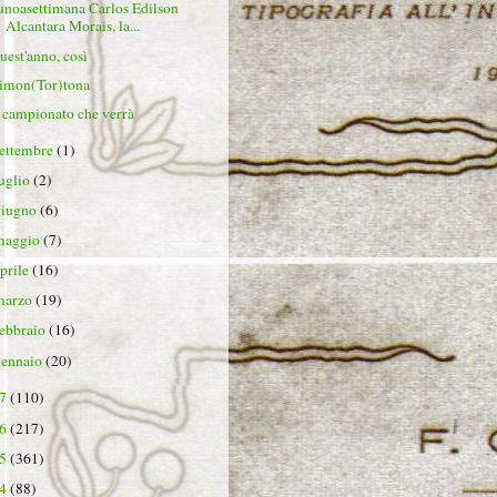
unoasettimana Carlos Edilson
Alcantara Morais, la...
uest'anno, così
imon(Tor)tona
l campionato che verrà
settembre
(1)
luglio
(2)
giugno
(6)
maggio
(7)
aprile
(16)
marzo
(19)
febbraio
(16)
gennaio
(20)
17
(110)
16
(217)
15
(361)
14
(88)