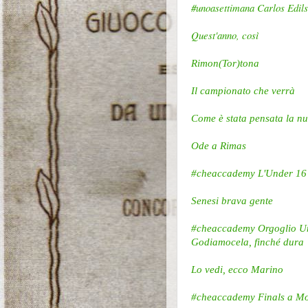
#unoasettimana Carlos Edils
Quest'anno, così
Rimon(Tor)tona
Il campionato che verrà
Come è stata pensata la 
Ode a Rimas
#cheaccademy L'Under 16 tra
Senesi brava gente
#cheaccademy Orgoglio Und
Godiamocela, finché dura
Lo vedi, ecco Marino
#cheaccademy Finals a Mon