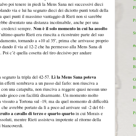
alvo poi tenere in piedi la Mens Sana nei successivi dieci
P
ando via e lui ha segnato dieci dei diciotto punti totali della
a quei punti il massimo vantaggio di Rieti non si sarebbe
P
ebbe diventato una distanza incolmabile, anche per una
Non è il solo momento in cui ha assolto
i crederci sempre.
S
’ultimo quarto Rieti era riuscita a ricostruire parte del suo
damento, tornando a +10 al 35’, prima che arrivasse proprio
#
o dando il via al 12-2 che ha permesso alla Mens Sana di
 Poi c’è quella cosetta del tiro decisivo per andare
B
B
Lì la Mens Sana poteva
 segnato la tripla del 42-57.
G
 in effetti sembrava a un passo dal farlo: non riusciva a
B
 con una catapulta, non riusciva a reggere quasi nessun uno
eando gioco con facilità disarmante. Un momento molto
P
à vissuto a Tortona sul -19, ma da quel momento di difficoltà
 che avrebbe portato da lì a poco ad arrivare sul -2 del 61-
ruito a cavallo di terzo e quarto quarto
P
in cui Morais e
ssoluti, mentre Rieti assisteva impotente al ritorno della
i biancoverdi.
S