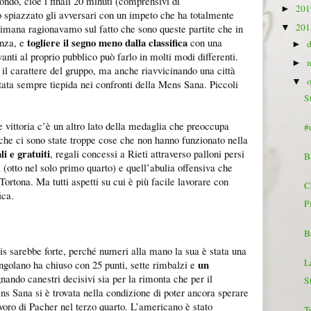
ondo, cioè i finali 20 minuti (comprensivi di
20
►
 spiazzato gli avversari con un impeto che ha totalmente
20
ttimana ragionavamo sul fatto che sono queste partite che in
▼
togliere il segno meno dalla classifica
enza, e
con una
►
anti al proprio pubblico può farlo in molti modi differenti.
►
il carattere del gruppo, ma anche riavvicinando una città
▼
stata sempre tiepida nei confronti della Mens Sana. Piccoli
S
 vittoria c’è un altro lato della medaglia che preoccupa
#
he ci sono state troppe cose che non hanno funzionato nella
i e gratuiti
, regali concessi a Rieti attraverso palloni persi
B
 (otto nel solo primo quarto) e quell’abulia offensiva che
ortona. Ma tutti aspetti su cui è più facile lavorare con
C
ica.
P
B
is sarebbe forte, perché numeri alla mano la sua è stata una
L
un
golano ha chiuso con 25 punti, sette rimbalzi e
gnando canestri decisivi sia per la rimonta che per il
S
 Sana si è trovata nella condizione di poter ancora sperare
lavoro di Pacher nel terzo quarto. L’americano è stato
T