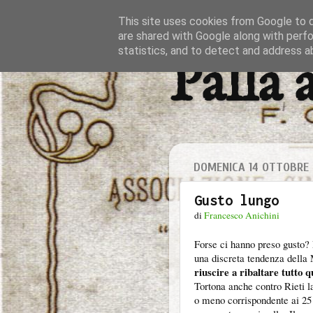
This site uses cookies from Google to de
are shared with Google along with perfo
statistics, and to detect and address a
Palla 
DOMENICA 14 OTTOBRE 
Gusto lungo
di
Francesco Anichini
Forse ci hanno preso gusto? 
una discreta tendenza della 
riuscire a ribaltare tutto 
Tortona anche contro Rieti la
o meno corrispondente ai 25 m