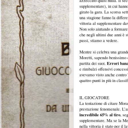
azzeccato quasi nulla. Il sec
supplementare), in cui hanno
girato la gara. La scorsa se
una stagione fanno la differ
vittoria al supplementare dav
Non solo aiutando a formare 
che negli ultimi due anni è 
passi, stiamo a vedere.
Mentre si celebra una grande
Moretti, sapendo benissimo c
Errori banal
partita dei suoi.
e rimbalzi offensivi concessi
avevamo visto anche contro T
quattro punti in più in classif
IL GIOCATORE
La tentazione di citare Mora
prestazione fenomenale. L’an
incredibile 65% al tiro
, se
supplementare. Ma se la Mens
nella vittoria è stato per il 