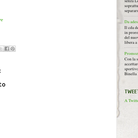
senza L
soprattu
separars
re
Da ades
Il cda d
in proro
del nuov
libera 
Promoz
Con la s
accettar
sportiv
:
Binella 
to
TWEE
A Twitte