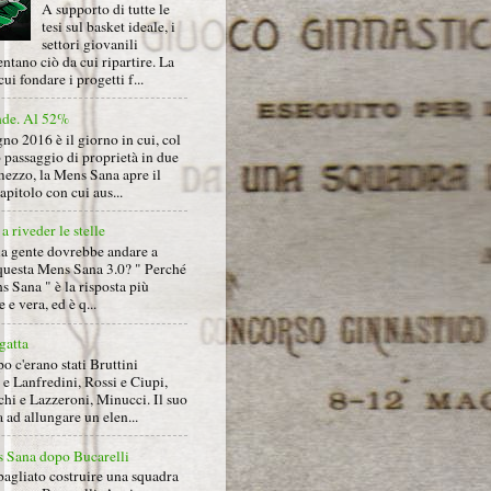
A supporto di tutte le
tesi sul basket ideale, i
settori giovanili
ntano ciò da cui ripartire. La
cui fondare i progetti f...
nde. Al 52%
gno 2016 è il giorno in cui, col
 passaggio di proprietà in due
mezzo, la Mens Sana apre il
pitolo con cui aus...
a riveder le stelle
la gente dovrebbe andare a
questa Mens Sana 3.0? " Perché
s Sana " è la risposta più
 e vera, ed è q...
gatta
 c'erano stati Bruttini
e Lanfredini, Rossi e Ciupi,
hi e Lazzeroni, Minucci. Il suo
ad allungare un elen...
 Sana dopo Bucarelli
bagliato costruire una squadra