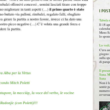
imbalzi offensivi concessi , uomini lasciati tirare con troppo
il primo quarto è stato
mo migliorare in tanti aspetti (…)
I POS
mo buttato via palloni, rimbalzi, regalato falli, sbagliato
va girare la partita a nostro favore, invece ci ha dato una
Tabula 
 nostro picco negativo (…) C’è voluta una grande forza e
Il 18 ap
dere la partita.
calendar
Mens Sa
lo spon
Lo vedi
C'era a
giugno 
sulla sp
di parqu
Il prese
a Alba per la Virtus
Sana. Mi
Sana
Non è la
condo Mitch Poletti
sentir p
numero 
stupore, la mecciàp, la voce del verbo, le vocine
avversa
 Radonjic (con Poletti)!!!