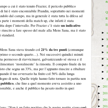
#
ampo a cui è stato tenuto Frazier, il pericolo pubblico
 di lui è stato encomiabile Prandin, soprattutto nei momenti
Q
landolo dal campo, ma in generale è stata tutta la difesa ad
R
 a parte i momenti della match up, che infatti è stata
I
un indicativo
itta dopo l’intervallo. Per Frazier c’è stato
 riuscito a fare spesso del male alla Mens Sana, ma è stato
►
i standard.
►
►
21% da tre punti
a Mens Sana stava tirando col
(comunque
►
 primo o secondo quarto…). Nei successivi quindici minuti
ha permesso di riavvicinarsi, galvanizzando sé stessa e il
►
alimentare ‘moralmente’ la rimonta. Il computo finale da tre
►
sto che segna un 33%, ma per l’appunto riuscire a ribaltare
►
 quando il tuo avversario ha finito col 56% dalla lunga
egno di nota. Quelle triple hanno fatto tornare in partita non
►
 pubblico
, che fino a quel momento aveva assistito a uno
20
►
morabile, e anche il pubblico ha pesato molto in quei
20
►
20
►
20
►
così
na: “Non è un fatto positivo che le nostre partite siano