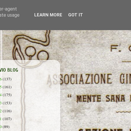
ser-agent
rate usage
LEARN MORE
GOT IT
VIO BLOG
26
(137)
25
(161)
24
(175)
23
(153)
22
(116)
21
(107)
20
(89)