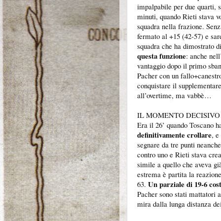
impalpabile per due quarti, s
minuti, quando Rieti stava vol
squadra nella frazione. Senz
fermato al +15 (42-57) e sar
squadra che ha dimostrato d
questa funzione
: anche nell
vantaggio dopo il primo sban
Pacher con un fallo+canestr
conquistare il supplementare.
all’overtime, ma vabbè…
IL MOMENTO DECISIVO
Era il 26’ quando Toscano ha
definitivamente crollare
, e
segnare da tre punti neanche
contro uno e Rieti stava cr
simile a quello che aveva gi
estrema è partita la reazione
Un parziale di 19-6 cost
63.
Pacher sono stati mattatori a
mira dalla lunga distanza de