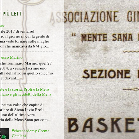
T PIÙ LETTI
rasa
rile 2017 diventa sul
io il giorno in cui la gente di
na vede tornare sulle maglie
sor che mancava da 674 gio...
, ecco Marino
nche Tommaso Marino, quel 27
2014, a versare lacrime uno
alla dell'altro su quello spicchio
et davant...
nte e la storia. Proli e la Mens
lano e gli scudetti della Mens
 prima volta che capita di
arlare di Siena Livio Proli ,
uno dell'ultima vera
ria della Mens Sana per com...
#cheaccademy Crema
Catalani