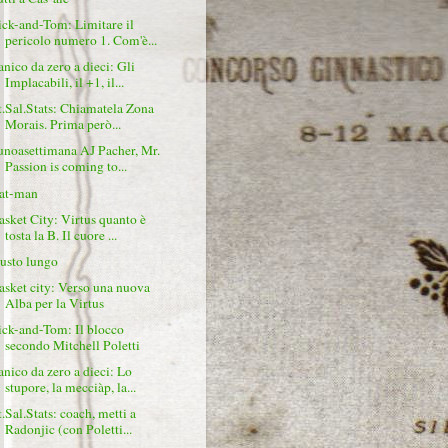
ick-and-Tom: Limitare il
pericolo numero 1. Com'è...
anico da zero a dieci: Gli
Implacabili, il +1, il...
t.Sal.Stats: Chiamatela Zona
Morais. Prima però...
unoasettimana AJ Pacher, Mr.
Passion is coming to...
at-man
asket City: Virtus quanto è
tosta la B. Il cuore ...
usto lungo
asket city: Verso una nuova
Alba per la Virtus
ick-and-Tom: Il blocco
secondo Mitchell Poletti
anico da zero a dieci: Lo
stupore, la mecciàp, la...
t.Sal.Stats: coach, metti a
Radonjic (con Poletti...