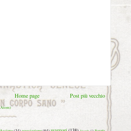
Home page
Post più vecchio
 (Atom)
avversari
(138)
Asciano
(34)
associazione
(64)
Bagatta
Awards
(1)