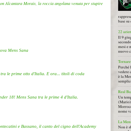
on Alcantara Morais, la roccia angolana venuta per stupire
rapprese
base su 
22 azie
Il 9 giu
secondo
mesi e 
nuova Mens Sana
nuovo ca
Tornare 
Perché 
vedere 
 le prime otto d'Italia. E ora... titoli di coda
è la Men
semplice
Real Ba
Un tempo
er 18! Mens Sana tra le prime 4 d'Italia.
(Mario) 
Morrocc
nome va 
La Mens
tecatini e Bassano, il canto del cigno dell'Academy
Non è s