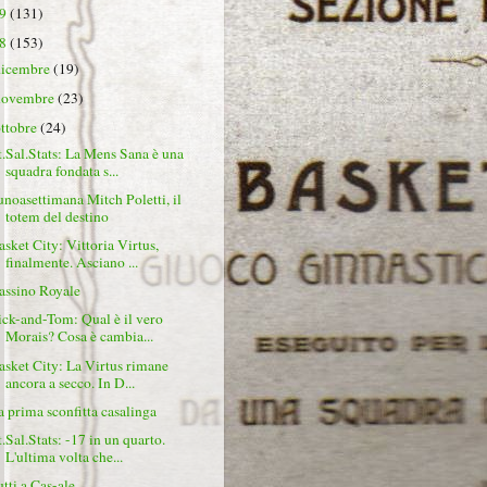
19
(131)
18
(153)
dicembre
(19)
novembre
(23)
ottobre
(24)
t.Sal.Stats: La Mens Sana è una
squadra fondata s...
unoasettimana Mitch Poletti, il
totem del destino
asket City: Vittoria Virtus,
finalmente. Asciano ...
assino Royale
ick-and-Tom: Qual è il vero
Morais? Cosa è cambia...
asket City: La Virtus rimane
ancora a secco. In D...
a prima sconfitta casalinga
t.Sal.Stats: -17 in un quarto.
L'ultima volta che...
utti a Cas-ale