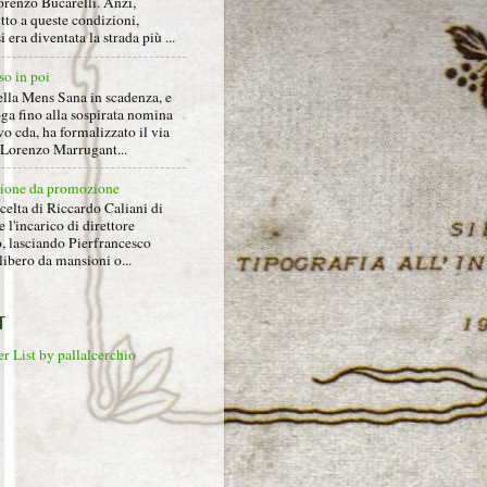
orenzo Bucarelli. Anzi,
tto a queste condizioni,
i era diventata la strada più ...
so in poi
ella Mens Sana in scadenza, e
ga fino alla sospirata nomina
o cda, ha formalizzato il via
a Lorenzo Marrugant...
ione da promozione
celta di Riccardo Caliani di
e l'incarico di direttore
o, lasciando Pierfrancesco
libero da mansioni o...
T
r List by pallalcerchio