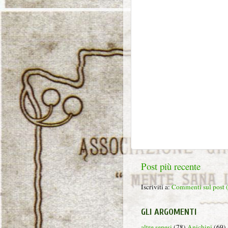
Post più recente
Iscriviti a:
Commenti sul post
GLI ARGOMENTI
altre senesi
(78)
Anichini
(69)