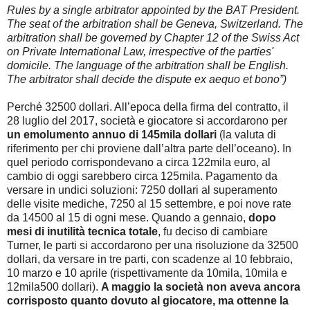
Rules by a single arbitrator appointed by the BAT President.
The seat of the arbitration shall be Geneva, Switzerland. The
arbitration shall be governed by Chapter 12 of the Swiss Act
on Private International Law, irrespective of the parties'
domicile. The language of the arbitration shall be English.
The arbitrator shall decide the dispute ex aequo et bono”)
Perché 32500 dollari. All’epoca della firma del contratto, il
28 luglio del 2017, società e giocatore si accordarono per
un emolumento annuo di 145mila dollari
(la valuta di
riferimento per chi proviene dall’altra parte dell’oceano). In
quel periodo corrispondevano a circa 122mila euro, al
cambio di oggi sarebbero circa 125mila. Pagamento da
versare in undici soluzioni: 7250 dollari al superamento
delle visite mediche, 7250 al 15 settembre, e poi nove rate
da 14500 al 15 di ogni mese. Quando a gennaio,
dopo
mesi di inutilità tecnica totale
, fu deciso di cambiare
Turner, le parti si accordarono per una risoluzione da 32500
dollari, da versare in tre parti, con scadenze al 10 febbraio,
10 marzo e 10 aprile (rispettivamente da 10mila, 10mila e
12mila500 dollari).
A maggio la società non aveva ancora
corrisposto quanto dovuto al giocatore, ma ottenne la