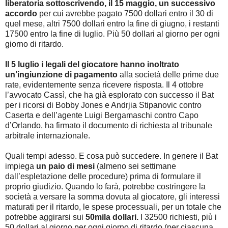
liberatoria sottoscrivendo, il 15 maggio, un successivo
accordo
per cui avrebbe pagato 7500 dollari entro il 30 di
quel mese, altri 7500 dollari entro la fine di giugno, i restanti
17500 entro la fine di luglio. Più 50 dollari al giorno per ogni
giorno di ritardo.
Il 5 luglio i legali del giocatore hanno inoltrato
un’ingiunzione di pagamento
alla società delle prime due
rate, evidentemente senza ricevere risposta. Il 4 ottobre
l’avvocato Cassì, che ha già esplorato con successo il Bat
per i ricorsi di Bobby Jones e Andrjia Stipanovic contro
Caserta e dell’agente Luigi Bergamaschi contro Capo
d’Orlando, ha firmato il documento di richiesta al tribunale
arbitrale internazionale.
Quali tempi adesso. E cosa può succedere. In genere il Bat
impiega
un paio di mesi
(almeno sei settimane
dall’espletazione delle procedure) prima di formulare il
proprio giudizio. Quando lo farà, potrebbe costringere la
società a versare la somma dovuta al giocatore, gli interessi
maturati per il ritardo, le spese processuali, per un totale che
potrebbe aggirarsi sui
50mila dollari.
I 32500 richiesti, più i
50 dollari al giorno per ogni giorno di ritardo (per ciascuna