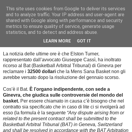
This site uses cookies from Google to deliver its services
Palla al cerchio
and to analyze traffic. Your IP address and user-agent are
shared with Google along with performance and security
metrics to ensure quality of service, generate usage
statistics, and to detect and address abuse.
lunedì 15 ottobre 2018
Bat-man
LEARN MORE
GOT IT
La notizia delle ultime ore è che Elston Turner,
rappresentato dall’avvocato Giuseppe Cassì, ha inoltrato
ricorso al Bat (Basketball Arbitral Tribunal) di Ginevra per
reclamare i
32500 dollari
che la Mens Sana Basket non gli
avrebbe versato dopo la risoluzione del gennaio scorso.
Cos’è il Bat.
È l’organo indipendente, con sede a
Ginevra, che giudica sulle controversie del mondo del
basket.
Per essere chiamato in causa c’è bisogno che nel
contratto sia specificato che in caso di lite ci si rivolgerà ad
esso (la formula è la seguente
“Any dispute arising from or
related to the present contract shall be submitted to the
Basketball Arbitral Tribunal (BAT) in Geneva, Switzerland
and shall be resolved in accordance with the BAT Arbitration