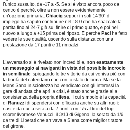
l'unico sussulto, da -17 a -5. Se si è visto ancora poco da
centro è perché, oltre a non essere evidentemente
un'opzione primaria,
Chiacig
seppur in soli 14'30" di
impiego ha saputo contribuire nel 18-0 che ha spaccato la
partita fino al 24-7 già sul finire di primo quarto, e poi nel
nuovo allungo a +15 prima del riposo. E perché
Paci
ha fatto
vedere le sue qualità, uscendo sulla distanza con una
prestazione da 17 punti e 11 rimbalzi.
L'avversario si è rivelato non incredibile,
non esattamente
un messaggio ai naviganti in vista del possibile incrocio
in semifinale
, spiegando le tre vittorie da cui veniva più con
la bontà del calendario che con lo stato di forma. Ma se la
Mens Sana in scioltezza ha vendicato con gli interessi la
gara di andata che aprì la crisi, è stato anche grazie alla
consistenza della propria
difesa
, il cui simbolo è la capacità
di
Ranuzzi
di spendersi con efficacia anche su altri ruoli:
nasce da qui la serata da 7 punti con 1/5 al tiro del top
scorer livornese Venucci, il 3/13 di Gigena, la serata da 1/6
da tre di Liberati che arrivava a Siena come miglior tiratore
del girone.