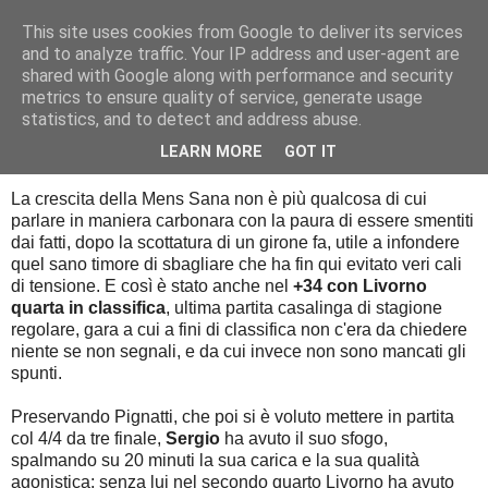
This site uses cookies from Google to deliver its services
Palla al cerchio
and to analyze traffic. Your IP address and user-agent are
shared with Google along with performance and security
metrics to ensure quality of service, generate usage
statistics, and to detect and address abuse.
domenica 12 aprile 2015
I segnali con Livorno
LEARN MORE
GOT IT
La crescita della Mens Sana non è più qualcosa di cui
parlare in maniera carbonara con la paura di essere smentiti
dai fatti, dopo la scottatura di un girone fa, utile a infondere
quel sano timore di sbagliare che ha fin qui evitato veri cali
di tensione. E così è stato anche nel
+34 con Livorno
quarta in classifica
, ultima partita casalinga di stagione
regolare, gara a cui a fini di classifica non c'era da chiedere
niente se non segnali, e da cui invece non sono mancati gli
spunti.
Preservando Pignatti, che poi si è voluto mettere in partita
col 4/4 da tre finale,
Sergio
ha avuto il suo sfogo,
spalmando su 20 minuti la sua carica e la sua qualità
agonistica: senza lui nel secondo quarto Livorno ha avuto