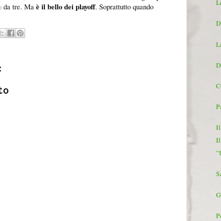
L
è il bello dei playoff
% da tre. Ma
. Soprattutto quando
D
L
D
:
C
to
P
I
I
"
S
G
P