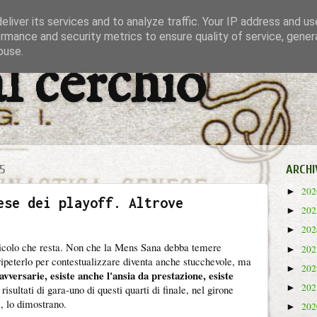
liver its services and to analyze traffic. Your IP address and u
rmance and security metrics to ensure quality of service, gene
buse.
al cerchio
5
ARCHI
20
►
ese dei playoff. Altrove
20
►
20
►
ericolo che resta. Non che la Mens Sana debba temere
20
►
 ripeterlo per contestualizzare diventa anche stucchevole, ma
20
►
 avversarie, esiste anche l'ansia da prestazione, esiste
20
►
i risultati di gara-uno di questi quarti di finale, nel girone
i, lo dimostrano.
20
►