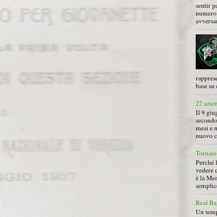
sentir p
numero 
avversa
rapprese
base su 
22 azie
Il 9 giu
secondo
mesi e 
nuovo ca
Tornare 
Perché 
vedere 
è la Men
semplice
Real Ba
Un tempo