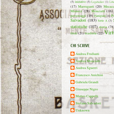
(5)
iniziative
(5)
Legabasket
(1)
Lib
(17)
Marruganti
(20)
Mecacc
Minucci
(28)
Monciatti
(16)
personaggi
(19)
P
Pianigiani
(4)
Salvadori
(183)
Serie A
(3)
statistiche
(107)
storia
(78
Virt
titoli
(21)
trasferte
(22)
CHI SCRIVE
Andrea Frullanti
Andrea Monciatti
Andrea Sguerri
Francesco Anichini
Gabriele Grandi
Giuseppe Nigro
Matteo Cappelli
Stefano Salvadori
Unknown