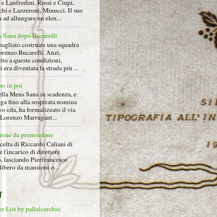
e Lanfredini, Rossi e Ciupi,
hi e Lazzeroni, Minucci. Il suo
ad allungare un elen...
 Sana dopo Bucarelli
bagliato costruire una squadra
orenzo Bucarelli. Anzi,
tto a queste condizioni,
i era diventata la strada più ...
so in poi
ella Mens Sana in scadenza, e
ga fino alla sospirata nomina
o cda, ha formalizzato il via
a Lorenzo Marrugant...
ione da promozione
celta di Riccardo Caliani di
e l'incarico di direttore
o, lasciando Pierfrancesco
libero da mansioni o...
T
r List by pallalcerchio