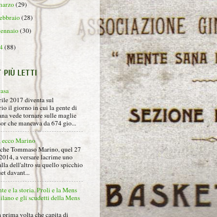
marzo
(29)
febbraio
(28)
gennaio
(30)
14
(88)
T PIÙ LETTI
rasa
rile 2017 diventa sul
io il giorno in cui la gente di
na vede tornare sulle maglie
sor che mancava da 674 gio...
, ecco Marino
nche Tommaso Marino, quel 27
2014, a versare lacrime uno
alla dell'altro su quello spicchio
et davant...
nte e la storia. Proli e la Mens
lano e gli scudetti della Mens
 prima volta che capita di