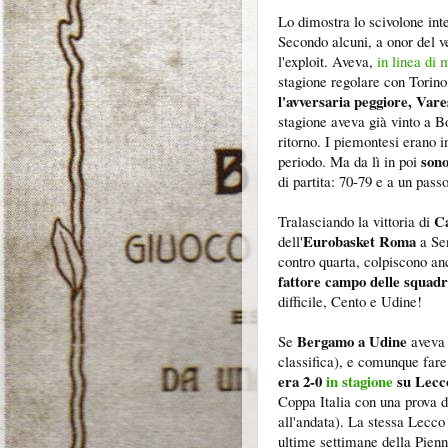
Lo dimostra lo scivolone int
Secondo alcuni, a onor del v
l'exploit. Aveva,
in linea di
stagione regolare con Torino.
l'avversaria peggiore, Vare
stagione aveva già vinto a Bo
ritorno. I piemontesi erano 
sono
periodo. Ma da lì in poi
di partita: 70-79 e a un passo
C
Tralasciando la vittoria di
Eurobasket Roma
dell'
a Sen
contro quarta, colpiscono anc
fattore campo delle squadr
difficile, Cento e Udine!
Bergamo a Udine
Se
aveva g
classifica), e comunque fare
era 2-0
in stagione
su Lecc
Coppa Italia con una prova d
all'andata). La stessa Lecco 
ultime settimane della Pienne