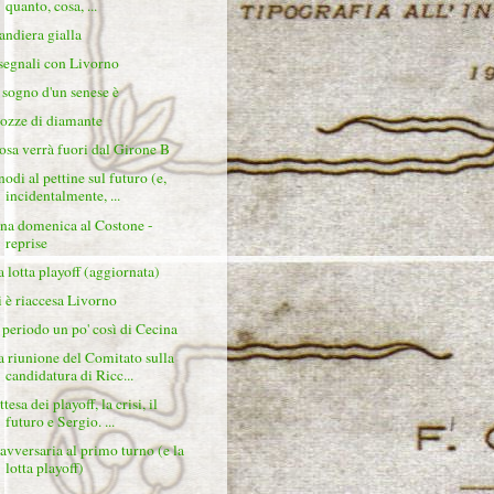
quanto, cosa, ...
andiera gialla
 segnali con Livorno
l sogno d'un senese è
ozze di diamante
osa verrà fuori dal Girone B
nodi al pettine sul futuro (e,
incidentalmente, ...
na domenica al Costone -
reprise
a lotta playoff (aggiornata)
i è riaccesa Livorno
l periodo un po' così di Cecina
a riunione del Comitato sulla
candidatura di Ricc...
tesa dei playoff, la crisi, il
futuro e Sergio. ...
'avversaria al primo turno (e la
lotta playoff)