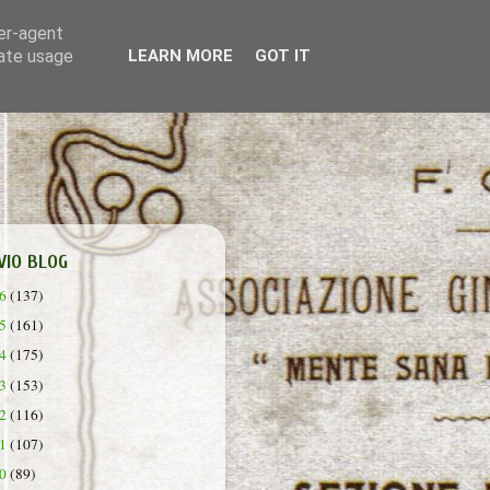
ser-agent
rate usage
LEARN MORE
GOT IT
VIO BLOG
26
(137)
25
(161)
24
(175)
23
(153)
22
(116)
21
(107)
20
(89)