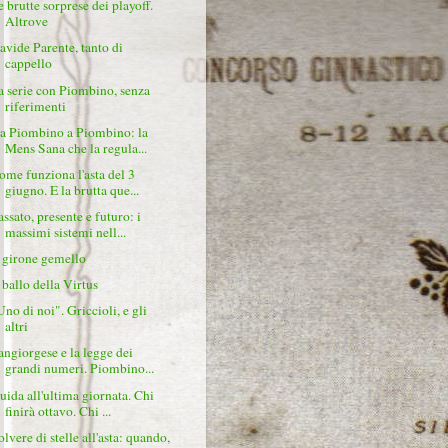
e brutte sorprese dei playoff.
Altrove
avide Parente, tanto di
cappello
a serie con Piombino, senza
riferimenti
a Piombino a Piombino: la
Mens Sana che la regula...
ome funziona l'asta del 3
giugno. E la brutta que...
assato, presente e futuro: i
massimi sistemi nell...
l girone gemello
l ballo della Virtus
Uno di noi". Griccioli, e gli
altri
angiorgese e la legge dei
grandi numeri. Piombino...
uida all'ultima giornata. Chi
finirà ottavo. Chi ...
olvere di stelle all'asta: quando,