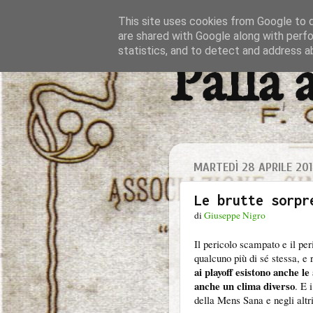
This site uses cookies from Google to de
are shared with Google along with perfo
statistics, and to detect and address a
Palla 
MARTEDÌ 28 APRILE 201
Le brutte sorpr
di
Giuseppe Nigro
Il pericolo scampato e il p
qualcuno più di sé stessa, e
ai playoff esistono anche le
anche un clima diverso
. E 
della Mens Sana e negli altr