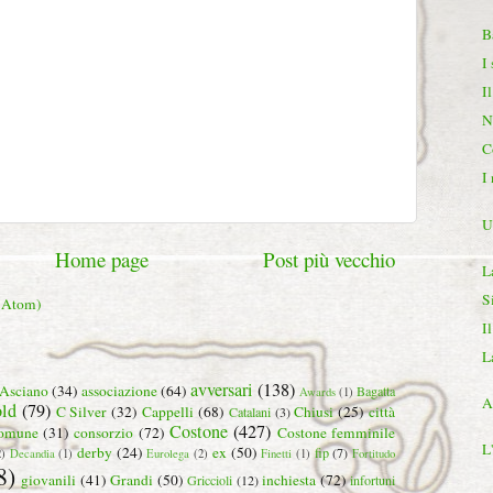
B
I
I
N
C
I 
U
Home page
Post più vecchio
L
S
 (Atom)
I
L
avversari
(138)
Asciano
(34)
associazione
(64)
Bagatta
Awards
(1)
At
ld
(79)
C Silver
(32)
Cappelli
(68)
Chiusi
(25)
città
Catalani
(3)
Costone
(427)
omune
(31)
consorzio
(72)
Costone femminile
L
derby
(24)
ex
(50)
fip
(7)
2)
Decandia
(1)
Eurolega
(2)
Finetti
(1)
Fortitudo
8)
giovanili
(41)
Grandi
(50)
inchiesta
(72)
Griccioli
(12)
infortuni