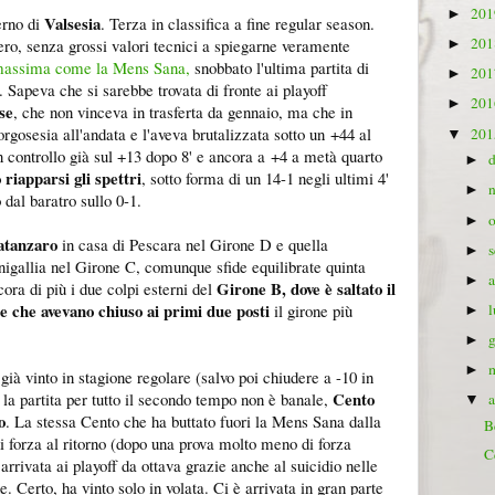
20
►
Valsesia
erno di
. Terza in classifica a fine regular season.
20
ero, senza grossi valori tecnici a spiegarne veramente
►
 massima come la Mens Sana,
snobbato l'ultima partita di
20
►
 Sapeva che si sarebbe trovata di fronte ai playoff
20
►
se
, che non vinceva in trasferta da gennaio, ma che in
rgosesia all'andata e l'aveva brutalizzata sotto un +44 al
20
▼
in controllo già sul +13 dopo 8' e ancora a +4 a metà quarto
►
 riapparsi gli spettri
, sotto forma di un 14-1 negli ultimi 4'
►
 dal baratro sullo 0-1.
►
atanzaro
in casa di Pescara nel Girone D e quella
►
igallia nel Girone C, comunque sfide equilibrate quinta
►
Girone B, dove è saltato il
ora di più i due colpi esterni del
e che avevano chiuso ai primi due posti
il girone più
►
►
►
ià vinto in stagione regolare (salvo poi chiudere a -10 in
Cento
 la partita per tutto il secondo tempo non è banale,
▼
o
. La stessa Cento che ha buttato fuori la Mens Sana dalla
B
i forza al ritorno (dopo una prova molto meno di forza
C
arrivata ai playoff da ottava grazie anche al suicidio nelle
. Certo, ha vinto solo in volata. Ci è arrivata in gran parte