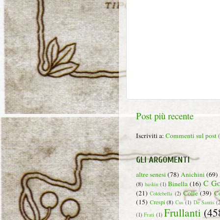
Post più recente
Iscriviti a:
Commenti sul post
GLI ARGOMENTI
altre senesi
(78)
Anichini
(69)
C Go
Binella
(16)
(8)
baskin
(1)
(21)
Colle
(39)
C
Coldebella
(2)
(15)
Crespi
(8)
Cus
(1)
De Santis
(
Frullanti
(45
(1)
Frati
(1)