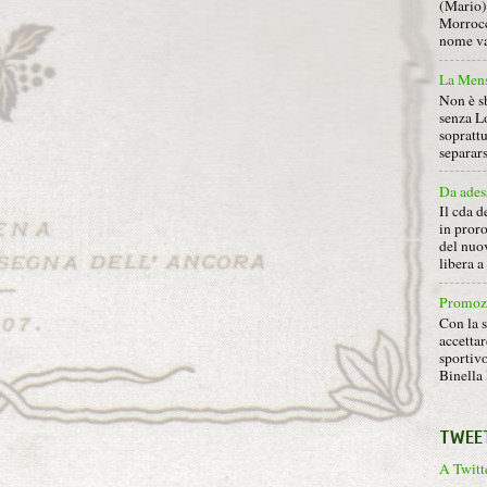
(Mario) 
Morrocc
nome va 
La Mens
Non è s
senza L
soprattu
separars
Da ades
Il cda d
in proro
del nuov
libera 
Promoz
Con la s
accettar
sportiv
Binella 
TWEE
A Twitte