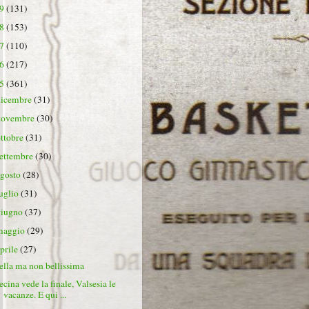
19
(131)
18
(153)
17
(110)
16
(217)
15
(361)
dicembre
(31)
novembre
(30)
ottobre
(31)
settembre
(30)
agosto
(28)
luglio
(31)
giugno
(37)
maggio
(29)
aprile
(27)
ella ma non bellissima
ecina vede la finale, Valsesia le
vacanze. E qui ...