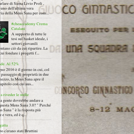
arlare di Siena Livio Proli ,
uno dell'ultima vera
ria della Mens Sana per com...
#cheaccademy Crema
Catalani
A supporto di tutte le
tesi sul basket ideale, i
settori giovanili
ntano ciò da cui ripartire. La
cui fondare i progetti f...
nde. Al 52%
gno 2016 è il giorno in cui, col
 passaggio di proprietà in due
mezzo, la Mens Sana apre il
pitolo con cui aus...
a riveder le stelle
la gente dovrebbe andare a
questa Mens Sana 3.0? " Perché
s Sana " è la risposta più
 e vera, ed è q...
gatta
 c'erano stati Bruttini