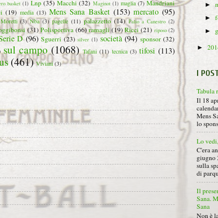
Lnp
(35)
Macchi
(32)
Mandriani
maglia
(7)
ero basket
(1)
Maginot
(1)
►
Mens Sana Basket
(153)
mercato
(95)
i
(19)
media
(13)
►
palazzetto
(14)
Moretti
(3)
Nba
(3)
pagelle
(11)
Palio a Canestro
(2)
oggibonsi
(31)
Polisportiva
(66)
ramagli
(19)
Ricci
(21)
riposo
(2)
►
Serie D
(96)
società
(94)
Sguerri
(23)
sponsor
(32)
silver
(1)
sul campo
(1068)
20
►
tifosi
(113)
)
Tafani
(11)
tecnica
(3)
us
(461)
Viviani
(3)
I POS
Tabula 
Il 18 ap
calendar
Mens Sa
lo spon
Lo vedi
C'era a
giugno 
sulla sp
di parqu
Il prese
Sana. Mi
Sana
Non è la