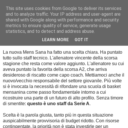
This site uses cookies from Google to deliver its services
Palla al cerchio
and to analyze traffic. Your IP address and user-agent are
shared with Google along with performance and security
metrics to ensure quality of service, generate usage
statistics, and to detect and address abuse.
domenica 12 luglio 2015
Fondamenta
LEARN MORE
GOT IT
La nuova Mens Sana ha fatto una scelta chiara. Ha puntato
tutto sullo staff tecnico. L'allenatore vincente della scorsa
stagione che resta come valore aggiunto. L'allenatore su cui
aveva puntato la favorita della scorsa A2, che arriva
desideroso di riscatto come capo coach. Mettiamoci anche il
nuovo/vecchio responsabile del settore giovanile. Più volte
si è invocata la necessità di rifondare una scuola di basket
mensanina come passo fondamentale intorno a cui
ricostruire una parte di un futuro di alto profilo. Senza timore
di smentite:
questo è uno staff da Serie A
.
Scelta è la parola giusta, tanto più in questa situazione
auspicabilmente provvisoria di budget ridotto. Con risorse
contingentate, la priorità non è stata investirle per un