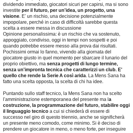
dividendo immediato, giocatori sicuri per capirsi, ma si sono
investite
per il futuro, per un'idea, un progetto, una
visione
. E' un rischio, una decisione potenzialmente
impopolare, perché in caso di difficoltà sarebbe questa
scelta a essere messa in discussione
Opinione personalissima: è un rischio che va sostenuto,
appoggiato, condiviso, oggi in tempi non sospetti e poi
quando potrebbe essere messo alla prova dai risultati.
Pochissimi ormai lo fanno, vivendo alla giornata del
giocatore giusto in quel momento per sbarcare il lunario del
proprio obiettivo, ma
senza progetti di lungo termine,
senza un'impronta tecnica che caratterizzi un club. E'
quello che rende la Serie A così arida
. La Mens Sana ha
fatto una scelta opposta, la scelta di chi ha idee.
Puntando sullo staff tecnico, la Mens Sana non ha scelto
l'amministrazione estemporanea del presente ma l
a
costruzione, la programmazione del futuro, stabilire oggi
il linguaggio tecnico
a cui si chiederà di essere di
successo nel giro di questo triennio, anche se significherà
un presente meno comodo, come minimo. Si è deciso di
prendere un giocatore in meno, o meno forte, per inseguire