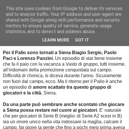
This site uses cookies from Google to deliver its services
Palla al cerchio
and to analyze traffic. Your IP address and user-agent are
shared with Google along with performance and security
metrics to ensure quality of service, generate usage
statistics, and to detect and address abuse.
giovedì 2 luglio 2015
L'album delle figurine della promozione
LEARN MORE
GOT IT
Per il Palio sono tornati a Siena Biagio Sergio, Paolo
Paci e Lorenzo Panzini
. Un episodio di star bene insieme
che fa il paio con la vacanza a Vasto di gruppo, tutti insieme,
all'indomani della promozione conquistata sul campo.
Difficoltà di chimica, si diceva durante l'anno. Sicuramente
non fuori dal campo, ecco. Ma il ritorno per il Palio è anche
un episodio di
amore scattato tra questo gruppo di
giocatori e la città
, Siena.
Da una parte può sembrare anche scontato che giocare
a Siena possa restare nel cuore ai giocatori
. E' naturale
che per giocatori di Serie B (meglio: di Serie A2 scesi in B)
sia un onore unico nella vita indossare la maglia, calcare il
campo, far gioire la gente che fino a pochi mesi prima aveva