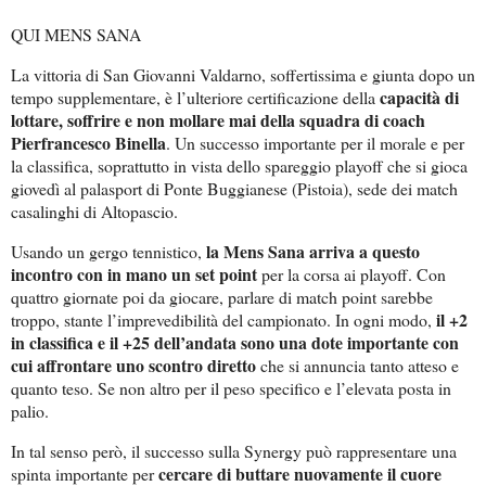
QUI MENS SANA
La vittoria di San Giovanni Valdarno, soffertissima e giunta dopo un
capacità di
tempo supplementare, è l’ulteriore certificazione della
lottare, soffrire e non mollare mai della squadra di coach
Pierfrancesco Binella
. Un successo importante per il morale e per
la classifica, soprattutto in vista dello spareggio playoff che si gioca
giovedì al palasport di Ponte Buggianese (Pistoia), sede dei match
casalinghi di Altopascio.
la Mens Sana arriva a questo
Usando un gergo tennistico,
incontro con in mano un set point
per la corsa ai playoff. Con
quattro giornate poi da giocare, parlare di match point sarebbe
il +2
troppo, stante l’imprevedibilità del campionato. In ogni modo,
in classifica e il +25 dell’andata sono una dote importante con
cui affrontare uno scontro diretto
che si annuncia tanto atteso e
quanto teso. Se non altro per il peso specifico e l’elevata posta in
palio.
In tal senso però, il successo sulla Synergy può rappresentare una
cercare di buttare nuovamente il cuore
spinta importante per