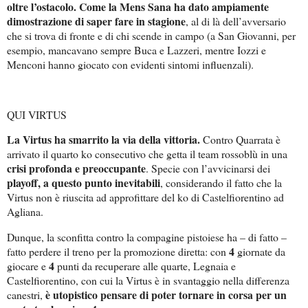
oltre l’ostacolo. Come la Mens Sana ha dato ampiamente
dimostrazione di saper fare in stagione
, al di là dell’avversario
che si trova di fronte e di chi scende in campo (a San Giovanni, per
esempio, mancavano sempre Buca e Lazzeri, mentre Iozzi e
Menconi hanno giocato con evidenti sintomi influenzali).
QUI VIRTUS
La Virtus ha smarrito la via della vittoria.
Contro Quarrata è
arrivato il quarto ko consecutivo che getta il team rossoblù in una
crisi profonda e preoccupante
. Specie con l’avvicinarsi dei
playoff, a questo punto inevitabili
, considerando il fatto che la
Virtus non è riuscita ad approfittare del ko di Castelfiorentino ad
Agliana.
Dunque, la sconfitta contro la compagine pistoiese ha – di fatto –
4
fatto perdere il treno per la promozione diretta: con
giornate da
4
giocare e
punti da recuperare alle quarte, Legnaia e
Castelfiorentino, con cui la Virtus è in svantaggio nella differenza
è utopistico pensare di poter tornare in corsa per un
canestri,