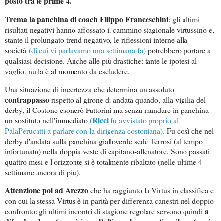
posto tra le prime 4.
Trema la panchina di coach Filippo Franceschini
: gli ultimi
risultati negativi hanno affossato il cammino stagionale virtussino e,
stante il prolungato trend negativo, le riflessioni interne alla
società
(di cui vi parlavamo una settimana fa)
potrebbero portare a
qualsiasi decisione. Anche alle più drastiche: tante le ipotesi al
vaglio, nulla è al momento da escludere.
Una situazione di incertezza che determina un assoluto
contrappasso
rispetto al girone di andata quando, alla vigilia del
derby, il Costone esonerò Fattorini ma senza mandare in panchina
Ricci
un sostituto nell'immediato
(
fu avvistato proprio al
PalaPerucatti a parlare con la dirigenza costoniana
).
Fu così che nel
derby d'andata sulla panchina gialloverde sedé Terrosi (al tempo
infortunato) nella doppia veste di capitano-allenatore. Sono passati
quattro mesi e l'orizzonte si è totalmente ribaltato (nelle ultime 4
settimane ancora di più).
Attenzione poi ad Arezzo
che ha raggiunto la Virtus in classifica e
con cui la stessa Virtus è in parità per differenza canestri nel doppio
a
confronto: gli ultimi incontri di stagione regolare servono quindi