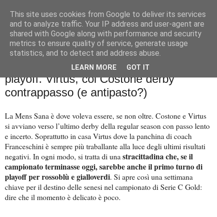
This site uses cookies from Google to deliver its services
Palla al cerchio
and to analyze traffic. Your IP address and user-agent are
shared with Google along with performance and security
metrics to ensure quality of service, generate usage
statistics, and to detect and address abuse.
lunedì 27 marzo 2023
Basket City: Mens Sana setpoint
LEARN MORE
GOT IT
playoff. Virtus, col Costone derby
contrappasso (e antipasto?)
La Mens Sana è dove voleva essere, se non oltre. Costone e Virtus
si avviano verso l’ultimo derby della regular season con passo lento
e incerto. Soprattutto in casa Virtus dove la panchina di coach
Franceschini è sempre più traballante alla luce degli ultimi risultati
stracittadina che, se il
negativi. In ogni modo, si tratta di una
campionato terminasse oggi, sarebbe anche il primo turno di
playoff per rossoblù e gialloverdi
. Si apre così una settimana
chiave per il destino delle senesi nel campionato di Serie C Gold:
dire che il momento è delicato è poco.