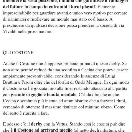
difendere la sesta posizione, l’ultima che garantisce il vantaggio
del fattore in campo in entrambi i turni playoff
. Elemento
imprescindibile per guardare avanti e unico vero motivo per cercare
di rianimarsi e risollevare un morale mai stato così basso. A
prescindere da qualsiasi decisione possa prendere la società di via
Vivaldi nelle prossime ore.
QUI COSTONE
Anche il Costone non è apparso brillante prima di questo derby. Se
non altro perché reduce da una sconfitta a Cecina che poteva essere
ampiamente preventivabile, considerando le assenze di Luigi
Bruttini e Pisoni oltre che del forfait di Ondo Mengue. In ogni modo
il Costone se l’è giocata fino alla fine, restando attaccato alla partita
grande orgoglio e tenuta mentale
con
. C’è da dire che anche
Cecina è sembrata più intenta ad amministrare che a forzare i ritmi,
cercando di ottenere il massimo risultato col minimo sforzo. Come
del resto è riuscita a fare.
derby
E adesso c’è il
con la Virtus. Stando così le cose si può dire
è il Costone ad arrivarci meglio
che
(al netto degli infortuni, che