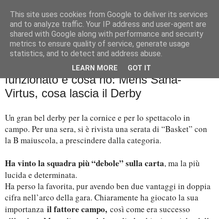
This site uses cookies from Google to deliver its services
Palla al cerchio
and to analyze traffic. Your IP address and user-agent are
shared with Google along with performance and security
metrics to ensure quality of service, generate usage
statistics, and to detect and address abuse.
martedì 14 marzo 2023
FOCUS Zona e rotazioni, cosa ha
LEARN MORE
GOT IT
funzionato e cosa no: Mens Sana-
Virtus, cosa lascia il Derby
Un gran bel derby per la cornice e per lo spettacolo in
campo. Per una sera, si è rivista una serata di “Basket” con
la B maiuscola, a prescindere dalla categoria.
Ha vinto la squadra più “debole” sulla carta
, ma la più
lucida e determinata.
Ha perso la favorita, pur avendo ben due vantaggi in doppia
cifra nell’arco della gara. Chiaramente ha giocato la sua
il fattore campo,
importanza
così come era successo