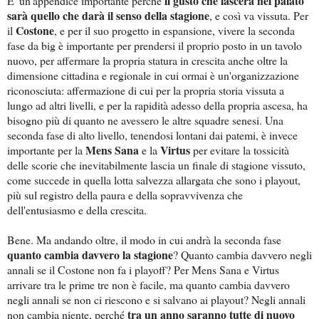
il gusto che lascerà nel palato
E' un'appendice importante perché
sarà quello che darà il senso della stagione
, e così va vissuta. Per
Costone
il
, e per il suo progetto in espansione, vivere la seconda
fase da big è importante per prendersi il proprio posto in un tavolo
nuovo, per affermare la propria statura in crescita anche oltre la
dimensione cittadina e regionale in cui ormai è un'organizzazione
riconosciuta: affermazione di cui per la propria storia vissuta a
lungo ad altri livelli, e per la rapidità adesso della propria ascesa, ha
bisogno più di quanto ne avessero le altre squadre senesi. Una
seconda fase di alto livello, tenendosi lontani dai patemi, è invece
Mens Sana
Virtus
importante per la
e la
per evitare la tossicità
delle scorie che inevitabilmente lascia un finale di stagione vissuto,
come succede in quella lotta salvezza allargata che sono i playout,
più sul registro della paura e della sopravvivenza che
dell'entusiasmo e della crescita.
Bene. Ma andando oltre, il modo in cui andrà la seconda fase
quanto cambia davvero la stagione
? Quanto cambia davvero negli
annali se il Costone non fa i playoff? Per Mens Sana e Virtus
arrivare tra le prime tre non è facile, ma quanto cambia davvero
negli annali se non ci riescono e si salvano ai playout? Negli annali
tra un anno saranno tutte di nuovo
non cambia niente, perché