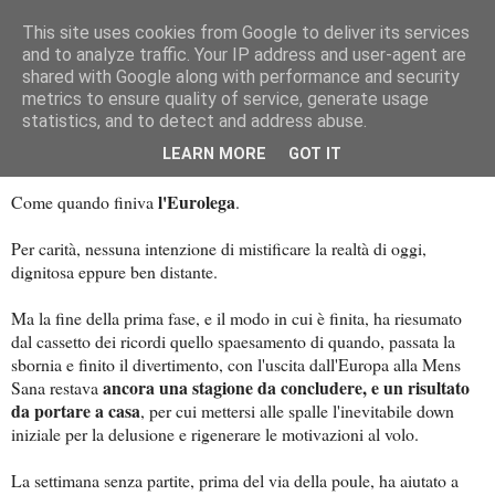
This site uses cookies from Google to deliver its services
Palla al cerchio
and to analyze traffic. Your IP address and user-agent are
shared with Google along with performance and security
metrics to ensure quality of service, generate usage
statistics, and to detect and address abuse.
venerdì 14 febbraio 2025
Il senso della seconda fase
LEARN MORE
GOT IT
l'Eurolega
Come quando finiva
.
Per carità, nessuna intenzione di mistificare la realtà di oggi,
dignitosa eppure ben distante.
Ma la fine della prima fase, e il modo in cui è finita, ha riesumato
dal cassetto dei ricordi quello spaesamento di quando, passata la
sbornia e finito il divertimento, con l'uscita dall'Europa alla Mens
ancora una stagione da concludere, e un risultato
Sana restava
da portare a casa
, per cui mettersi alle spalle l'inevitabile down
iniziale per la delusione e rigenerare le motivazioni al volo.
La settimana senza partite, prima del via della poule, ha aiutato a