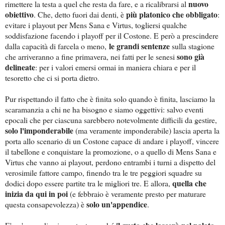
nuovo
rimettere la testa a quel che resta da fare, e a ricalibrarsi al
obiettivo
più platonico che obbligato
. Che, detto fuori dai denti, è
:
evitare i playout per Mens Sana e Virtus, togliersi qualche
soddisfazione facendo i playoff per il Costone. E però a prescindere
le grandi sentenze
dalla capacità di farcela o meno,
sulla stagione
sono già
che arriveranno a fine primavera, nei fatti per le senesi
delineate
: per i valori emersi ormai in maniera chiara e per il
tesoretto che ci si porta dietro.
Pur rispettando il fatto che è finita solo quando è finita, lasciamo la
scaramanzia a chi ne ha bisogno e siamo oggettivi: salvo eventi
epocali che per ciascuna sarebbero notevolmente difficili da gestire,
solo l'imponderabile
(ma veramente imponderabile) lascia aperta la
porta allo scenario di un Costone capace di andare i playoff, vincere
il tabellone e conquistare la promozione, o a quello di Mens Sana e
Virtus che vanno ai playout, perdono entrambi i turni a dispetto del
verosimile fattore campo, finendo tra le tre peggiori squadre su
quella che
dodici dopo essere partite tra le migliori tre. E allora,
inizia da qui in poi
(e febbraio è veramente presto per maturare
solo un'appendice
questa consapevolezza) è
.