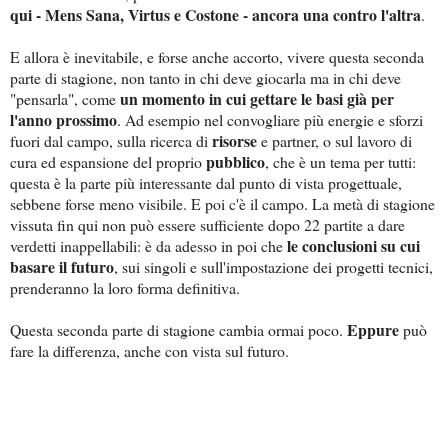
qui - Mens Sana, Virtus e Costone - ancora una contro l'altra
.
E allora è inevitabile, e forse anche accorto, vivere questa seconda
parte di stagione, non tanto in chi deve giocarla ma in chi deve
un momento in cui gettare le basi già per
"pensarla", come
l'anno prossimo
. Ad esempio nel convogliare più energie e sforzi
risorse
fuori dal campo, sulla ricerca di
e partner, o sul lavoro di
pubblico
cura ed espansione del proprio
, che è un tema per tutti:
questa è la parte più interessante dal punto di vista progettuale,
sebbene forse meno visibile. E poi c'è il campo. La metà di stagione
vissuta fin qui non può essere sufficiente dopo 22 partite a dare
le conclusioni su cui
verdetti inappellabili: è da adesso in poi che
basare il futuro
, sui singoli e sull'impostazione dei progetti tecnici,
prenderanno la loro forma definitiva.
Eppure
Questa seconda parte di stagione cambia ormai poco.
può
fare la differenza, anche con vista sul futuro.